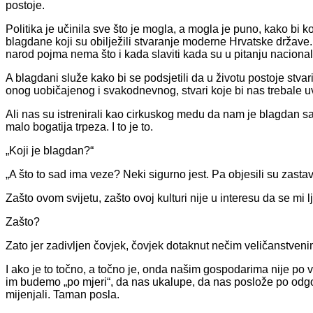
postoje.
Politika je učinila sve što je mogla, a mogla je puno, kako bi k
blagdane koji su obilježili stvaranje moderne Hrvatske države. 
narod pojma nema što i kada slaviti kada su u pitanju naciona
A blagdani služe kako bi se podsjetili da u životu postoje stva
onog uobičajenog i svakodnevnog, stvari koje bi nas trebale uv
Ali nas su istrenirali kao cirkuskog medu da nam je blagdan 
malo bogatija trpeza. I to je to.
„Koji je blagdan?“
„A što to sad ima veze? Neki sigurno jest. Pa objesili su zastav
Zašto ovom svijetu, zašto ovoj kulturi nije u interesu da se mi
Zašto?
Zato jer zadivljen čovjek, čovjek dotaknut nečim veličanstvenim, t
I ako je to točno, a točno je, onda našim gospodarima nije po vo
im budemo „po mjeri“, da nas ukalupe, da nas poslože po odg
mijenjali. Taman posla.