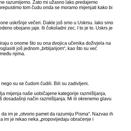
 ne razumijemo. Zato mi užasno lako predajemo
prepustimo tom čudu onda se moramo mijenjati kako bi
 one uskršnje večeri. Dakle još smo u Uskrsu. Iako smo
no obojano jaje. Ili čokoladni zec. I to je to. Uskrs je
utiraju o onome što su ona dvojica učenika doživjela na
oglasiti još jednom „brbljarijom“, kao što su već
i među njima.
, nego su se čudom čudili. Bili su zadivljeni.
lja mijenja naše uobičajene kategorije razmišljanja,
š dosadašnji način razmišljanja. Mi ili okrenemo glavu
 da im je „otvorio pamet da razumiju Pisma“. Nazvao ih
da im je rekao neka „propovijedaju obraćenje i