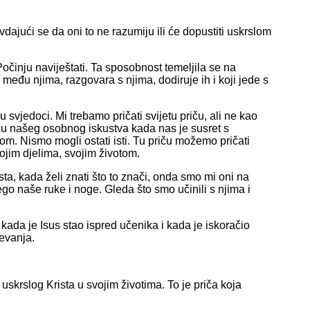
avdajući se da oni to ne razumiju ili će dopustiti uskrslom
Počinju naviještati. Ta sposobnost temeljila se na
i među njima, razgovara s njima, dodiruje ih i koji jede s
 svjedoci. Mi trebamo pričati svijetu priču, ali ne kao
riču našeg osobnog iskustva kada nas je susret s
rom. Nismo mogli ostati isti. Tu priču možemo pričati
ojim djelima, svojim životom.
ta, kada želi znati što to znači, onda smo mi oni na
nego naše ruke i noge. Gleda što smo učinili s njima i
kada je Isus stao ispred učenika i kada je iskoračio
jevanja.
 uskrslog Krista u svojim životima. To je priča koja