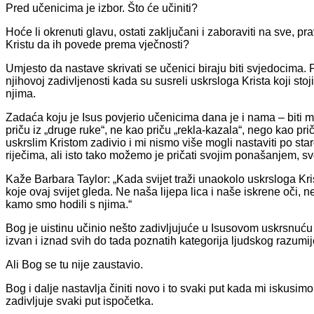
Pred učenicima je izbor. Što će učiniti?
Hoće li okrenuti glavu, ostati zaključani i zaboraviti na sve, pr
Kristu da ih povede prema vječnosti?
Umjesto da nastave skrivati se učenici biraju biti svjedocima. 
njihovoj zadivljenosti kada su susreli uskrsloga Krista koji stoj
njima.
Zadaća koju je Isus povjerio učenicima dana je i nama – biti mu
priču iz „druge ruke“, ne kao priču „rekla-kazala“, nego kao p
uskrslim Kristom zadivio i mi nismo više mogli nastaviti po sta
riječima, ali isto tako možemo je pričati svojim ponašanjem, sv
Kaže Barbara Taylor: „Kada svijet traži unaokolo uskrsloga Kris
koje ovaj svijet gleda. Ne naša lijepa lica i naše iskrene oči, 
kamo smo hodili s njima.“
Bog je uistinu učinio nešto zadivljujuće u Isusovom uskrsnuću 
izvan i iznad svih do tada poznatih kategorija ljudskog razumi
Ali Bog se tu nije zaustavio.
Bog i dalje nastavlja činiti novo i to svaki put kada mi iskusimo
zadivljuje svaki put ispočetka.