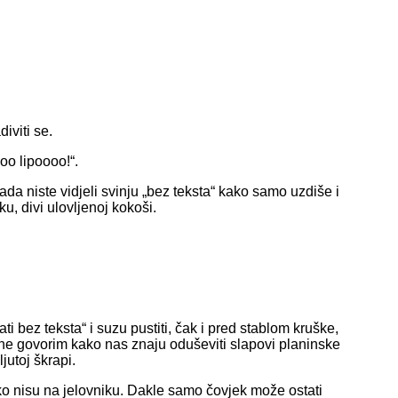
iviti se.
o lipoooo!“.
ada niste vidjeli svinju „bez teksta“ kako samo uzdiše i
u, divi ulovljenoj kokoši.
ati bez teksta“ i suzu pustiti, čak i pred stablom kruške,
 ne govorim kako nas znaju oduševiti slapovi planinske
jutoj škrapi.
ko nisu na jelovniku. Dakle samo čovjek može ostati