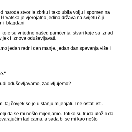
od naroda stvorila zbrku i tako ubila volju i spomen na
Hrvatska je vjerojatno jedina država na svijetu čiji
lni blagdani.
ri koje su vrijedne našeg pamćenja, stvari koje su iznad
ijek i iznova oduševljavati.
samo jedan radni dan manje, jedan dan spavanja više i
e.“
 ljudi oduševljavamo, zadivljujemo?
aj čovjek se je u stanju mijenjati. I ne ostati isti.
lji da se mi nešto mijenjamo. Toliko su truda uložili da
ovarajućim ladicama, a sada bi se mi kao nešto