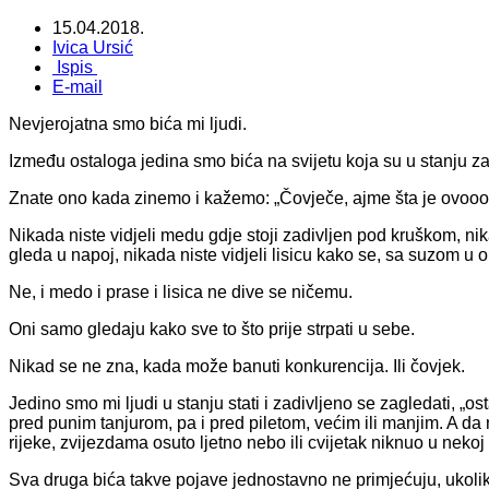
15.04.2018.
Ivica Ursić
Ispis
E-mail
Nevjerojatna smo bića mi ljudi.
Između ostaloga jedina smo bića na svijetu koja su u stanju zad
Znate ono kada zinemo i kažemo: „Čovječe, ajme šta je ovoooo
Nikada niste vidjeli medu gdje stoji zadivljen pod kruškom, nik
gleda u napoj, nikada niste vidjeli lisicu kako se, sa suzom u ok
Ne, i medo i prase i lisica ne dive se ničemu.
Oni samo gledaju kako sve to što prije strpati u sebe.
Nikad se ne zna, kada može banuti konkurencija. Ili čovjek.
Jedino smo mi ljudi u stanju stati i zadivljeno se zagledati, „ost
pred punim tanjurom, pa i pred piletom, većim ili manjim. A da
rijeke, zvijezdama osuto ljetno nebo ili cvijetak niknuo u nekoj l
Sva druga bića takve pojave jednostavno ne primjećuju, ukoli