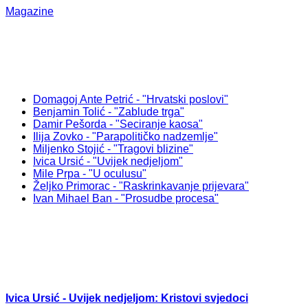
Magazine
Domagoj Ante Petrić - "Hrvatski poslovi"
Benjamin Tolić - "Zablude trga"
Damir Pešorda - "Seciranje kaosa"
Ilija Zovko - "Parapolitičko nadzemlje"
Miljenko Stojić - "Tragovi blizine"
Ivica Ursić - "Uvijek nedjeljom"
Mile Prpa - "U oculusu"
Željko Primorac - "Raskrinkavanje prijevara"
Ivan Mihael Ban - "Prosudbe procesa"
Ivica Ursić - Uvijek nedjeljom: Kristovi svjedoci