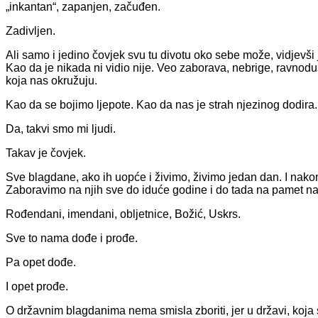
„inkantan“, zapanjen, začuđen.
Zadivljen.
Ali samo i jedino čovjek svu tu divotu oko sebe može, vidjevši 
Kao da je nikada ni vidio nije. Veo zaborava, nebrige, ravnod
koja nas okružuju.
Kao da se bojimo ljepote. Kao da nas je strah njezinog dodira.
Da, takvi smo mi ljudi.
Takav je čovjek.
Sve blagdane, ako ih uopće i živimo, živimo jedan dan. I nakon
Zaboravimo na njih sve do iduće godine i do tada na pamet n
Rođendani, imendani, obljetnice, Božić, Uskrs.
Sve to nama dođe i prođe.
Pa opet dođe.
I opet prođe.
O državnim blagdanima nema smisla zboriti, jer u državi, koja