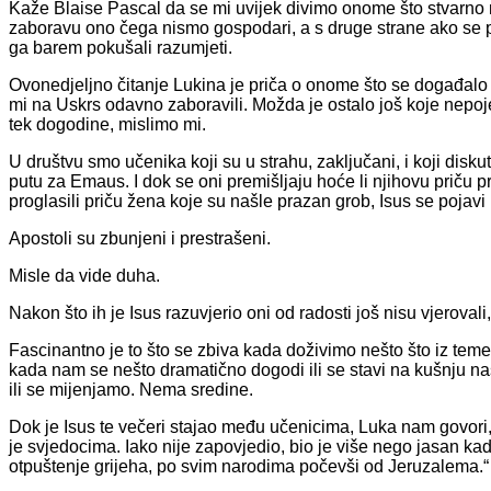
Kaže Blaise Pascal da se mi uvijek divimo onome što stvarno
zaboravu ono čega nismo gospodari, a s druge strane ako se 
ga barem pokušali razumjeti.
Ovonedjeljno čitanje Lukina je priča o onome što se događalo
mi na Uskrs odavno zaboravili. Možda je ostalo još koje nepojede
tek dogodine, mislimo mi.
U društvu smo učenika koji su u strahu, zaključani, i koji disk
putu za Emaus. I dok se oni premišljaju hoće li njihovu priču pr
proglasili priču žena koje su našle prazan grob, Isus se pojav
Apostoli su zbunjeni i prestrašeni.
Misle da vide duha.
Nakon što ih je Isus razuvjerio oni od radosti još nisu vjerovali
Fascinantno je to što se zbiva kada doživimo nešto što iz teme
kada nam se nešto dramatično dogodi ili se stavi na kušnju na
ili se mijenjamo. Nema sredine.
Dok je Isus te večeri stajao među učenicima, Luka nam govori,
je svjedocima. Iako nije zapovjedio, bio je više nego jasan ka
otpuštenje grijeha, po svim narodima počevši od Jeruzalema.“