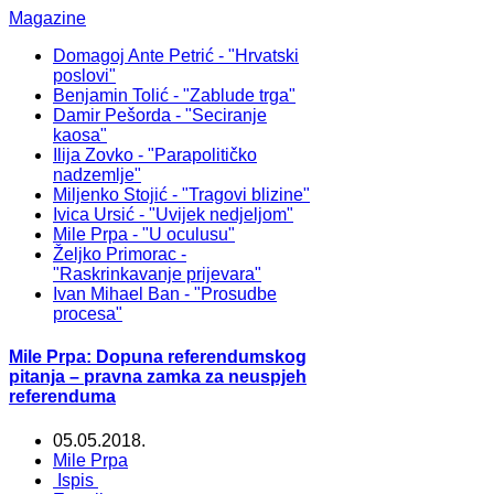
Magazine
Domagoj Ante Petrić - "Hrvatski
poslovi"
Benjamin Tolić - "Zablude trga"
Damir Pešorda - "Seciranje
kaosa"
Ilija Zovko - "Parapolitičko
nadzemlje"
Miljenko Stojić - "Tragovi blizine"
Ivica Ursić - "Uvijek nedjeljom"
Mile Prpa - "U oculusu"
Željko Primorac -
"Raskrinkavanje prijevara"
Ivan Mihael Ban - "Prosudbe
procesa"
Mile Prpa: Dopuna referendumskog
pitanja – pravna zamka za neuspjeh
referenduma
05.05.2018.
Mile Prpa
Ispis