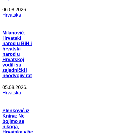
06.08.2026.
Hrvatska
Milanović:
Hrvatski
narod u BiH i
hrvatski
narod u
Hrvatskoj
vodili su
zajednički i
neodvojiv rat
05.08.2026.
Hrvatska
Plenković iz
Knina: Ne
bojimo se
nikoga,
Hrvatska više