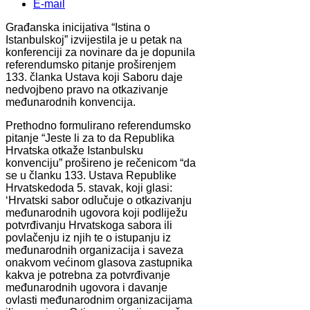
E-mail
Građanska inicijativa “Istina o
Istanbulskoj” izvijestila je u petak na
konferenciji za novinare da je dopunila
referendumsko pitanje proširenjem
133. članka Ustava koji Saboru daje
nedvojbeno pravo na otkazivanje
međunarodnih konvencija.
Prethodno formulirano referendumsko
pitanje “Jeste li za to da Republika
Hrvatska otkaže Istanbulsku
konvenciju” prošireno je rečenicom “da
se u članku 133. Ustava Republike
Hrvatskedoda 5. stavak, koji glasi:
‘Hrvatski sabor odlučuje o otkazivanju
međunarodnih ugovora koji podliježu
potvrđivanju Hrvatskoga sabora ili
povlačenju iz njih te o istupanju iz
međunarodnih organizacija i saveza
onakvom većinom glasova zastupnika
kakva je potrebna za potvrđivanje
međunarodnih ugovora i davanje
ovlasti međunarodnim organizacijama