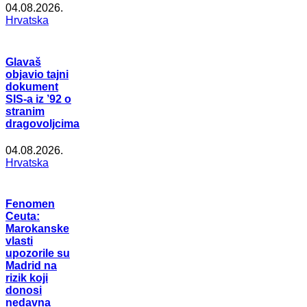
04.08.2026.
Hrvatska
Glavaš
objavio tajni
dokument
SIS-a iz ’92 o
stranim
dragovoljcima
04.08.2026.
Hrvatska
Fenomen
Ceuta:
Marokanske
vlasti
upozorile su
Madrid na
rizik koji
donosi
nedavna