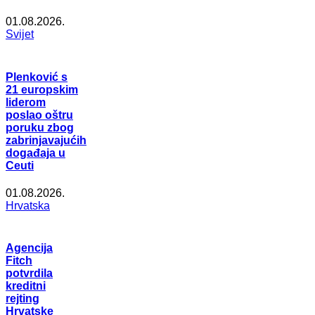
01.08.2026.
Svijet
Plenković s
21 europskim
liderom
poslao oštru
poruku zbog
zabrinjavajućih
događaja u
Ceuti
01.08.2026.
Hrvatska
Agencija
Fitch
potvrdila
kreditni
rejting
Hrvatske