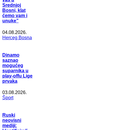
Srednjoj
Bosni, klat
ćemo vam i
unuke”
04.08.2026.
Herceg Bosna
Dinamo
saznao
mogućeg
suparnika u
play-offu Lige
prvaka
03.08.2026.
Šport
Ruski
neovisni
mediji: