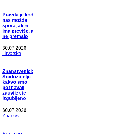
Pravda je kod
nas možda
spora, ali je
ima previše, a
ne premalo
30.07.2026.
Hrvatska
Znanstvenici:
Sredozemlje
kakvo smo
poznavali
zauvijek je
izgubljeno
30.07.2026.
Znanost
Fra Jozo