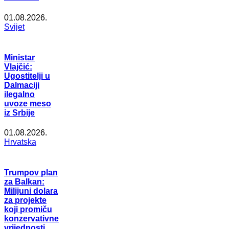
01.08.2026.
Svijet
Ministar
Vlajčić:
Ugostitelji u
Dalmaciji
ilegalno
uvoze meso
iz Srbije
01.08.2026.
Hrvatska
Trumpov plan
za Balkan:
Milijuni dolara
za projekte
koji promiču
konzervativne
vrijednosti