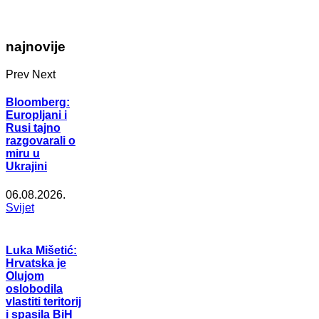
najnovije
Prev
Next
Bloomberg:
Europljani i
Rusi tajno
razgovarali o
miru u
Ukrajini
06.08.2026.
Svijet
Luka Mišetić:
Hrvatska je
Olujom
oslobodila
vlastiti teritorij
i spasila BiH