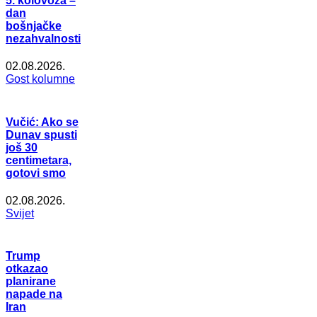
5. kolovoza –
dan
bošnjačke
nezahvalnosti
02.08.2026.
Gost kolumne
Vučić: Ako se
Dunav spusti
još 30
centimetara,
gotovi smo
02.08.2026.
Svijet
Trump
otkazao
planirane
napade na
Iran