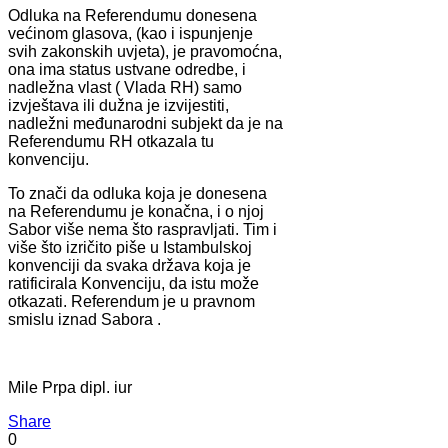
Odluka na Referendumu donesena
većinom glasova, (kao i ispunjenje
svih zakonskih uvjeta), je pravomoćna,
ona ima status ustvane odredbe, i
nadležna vlast ( Vlada RH) samo
izvještava ili dužna je izvijestiti,
nadležni međunarodni subjekt da je na
Referendumu RH otkazala tu
konvenciju.
To znači da odluka koja je donesena
na Referendumu je konačna, i o njoj
Sabor više nema što raspravljati. Tim i
više što izričito piše u Istambulskoj
konvenciji da svaka država koja je
ratificirala Konvenciju, da istu može
otkazati. Referendum je u pravnom
smislu iznad Sabora .
Mile Prpa dipl. iur
Share
0