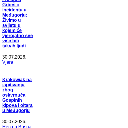
Grbeš o
incidentu u
Međugorju:
Živimo u
svijetu u
kojem će
vjerojatno sve
više biti
takvih ljudi
30.07.2026.
Vjera
Krakowiak na
ispitivanju
zbog
oskvrnuća
Gospinih
kipova i oltara
u Međugorju
30.07.2026.
Herceg Bosna