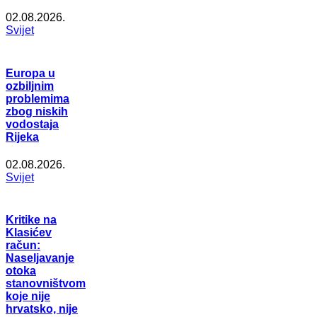
02.08.2026.
Svijet
Europa u
ozbiljnim
problemima
zbog niskih
vodostaja
Rijeka
02.08.2026.
Svijet
Kritike na
Klasićev
račun:
Naseljavanje
otoka
stanovništvom
koje nije
hrvatsko, nije