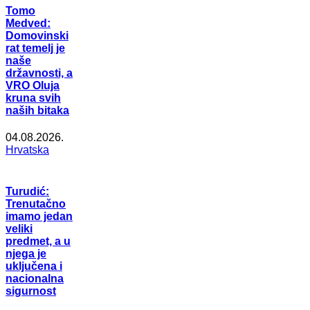
Tomo
Medved:
Domovinski
rat temelj je
naše
državnosti, a
VRO Oluja
kruna svih
naših bitaka
04.08.2026.
Hrvatska
Turudić:
Trenutačno
imamo jedan
veliki
predmet, a u
njega je
uključena i
nacionalna
sigurnost