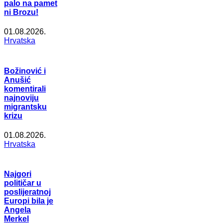
palo na pamet
ni Brozu!
01.08.2026.
Hrvatska
Božinović i
Anušić
komentirali
najnoviju
migrantsku
krizu
01.08.2026.
Hrvatska
Najgori
političar u
poslijeratnoj
Europi bila je
Angela
Merkel