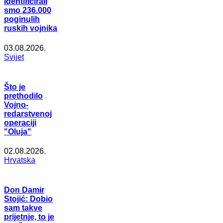
Identificirali
smo 236.000
poginulih
ruskih vojnika
03.08.2026.
Svijet
Što je
prethodilo
Vojno-
redarstvenoj
operaciji
"Oluja"
02.08.2026.
Hrvatska
Don Damir
Stojić: Dobio
sam takve
prijetnje, to je