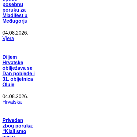
posebnu
poruku za
Mladifest u
Međugorju
04.08.2026.
Vjera
Diljem
Hrvatske
obilježava se
Dan pobjede i
31. obljetnica
Oluje
04.08.2026.
Hrvatska
Priveden
zbog poruka:
“Klali smo
vas u