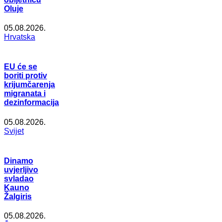
Oluje
05.08.2026.
Hrvatska
EU će se
boriti protiv
krijumčarenja
migranata i
dezinformacija
05.08.2026.
Svijet
Dinamo
uvjerljivo
svladao
Kauno
Žalgiris
05.08.2026.