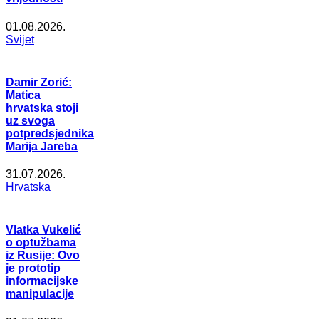
01.08.2026.
Svijet
Damir Zorić:
Matica
hrvatska stoji
uz svoga
potpredsjednika
Marija Jareba
31.07.2026.
Hrvatska
Vlatka Vukelić
o optužbama
iz Rusije: Ovo
je prototip
informacijske
manipulacije