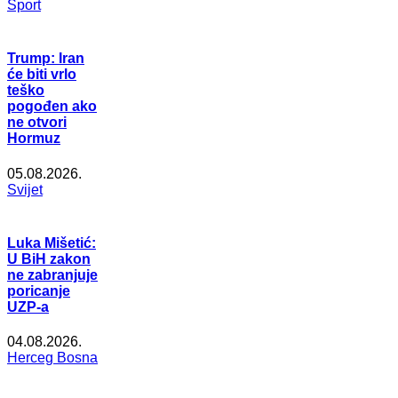
Šport
Trump: Iran
će biti vrlo
teško
pogođen ako
ne otvori
Hormuz
05.08.2026.
Svijet
Luka Mišetić:
U BiH zakon
ne zabranjuje
poricanje
UZP-a
04.08.2026.
Herceg Bosna