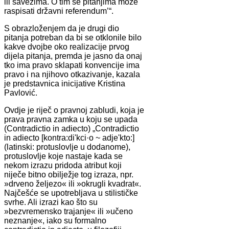
ili savezima. O tim se pitanjima može
raspisati državni referendum’“.
S obrazloženjem da je drugi dio
pitanja potreban da bi se otklonile bilo
kakve dvojbe oko realizacije prvog
dijela pitanja, premda je jasno da onaj
tko ima pravo sklapati konvencije ima
pravo i na njihovo otkazivanje, kazala
je predstavnica inicijative Kristina
Pavlović.
Ovdje je riječ o pravnoj zabludi, koja je
prava pravna zamka u koju se upada
(Contradictio in adiecto) „Contradictio
in adiecto [kontra:di'kci·o ~ adje'kto:]
(latinski: protuslovlje u dodanome),
protuslovlje koje nastaje kada se
nekom izrazu pridoda atribut koji
niječe bitno obilježje tog izraza, npr.
»drveno željezo« ili »okrugli kvadrat«.
Najčešće se upotrebljava u stilističke
svrhe. Ali izrazi kao što su
»bezvremensko trajanje« ili »učeno
neznanje«, iako su formalno