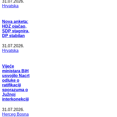
31.07.2026.
Hrvatska
Nova anketa:
HDZ ojačao,
SDP stagnira,
DP stabilan
31.07.2026.
Hrvatska
Vijeće
ministara BiH
usvojilo Nacrt
odluke o
ratifikaciji
sporazuma o
Južnoj
interkonekciji
31.07.2026.
Herceg Bosna