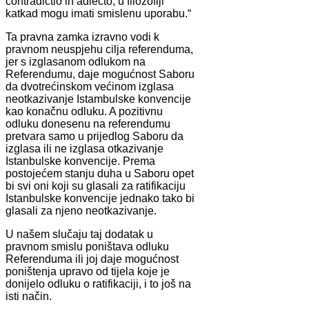
contradictio in adiecto, u filozofiji
katkad mogu imati smislenu uporabu.“
Ta pravna zamka izravno vodi k
pravnom neuspjehu cilja referenduma,
jer s izglasanom odlukom na
Referendumu, daje mogućnost Saboru
da dvotrećinskom većinom izglasa
neotkazivanje Istambulske konvencije
kao konačnu odluku. A pozitivnu
odluku donesenu na referendumu
pretvara samo u prijedlog Saboru da
izglasa ili ne izglasa otkazivanje
Istanbulske konvencije. Prema
postojećem stanju duha u Saboru opet
bi svi oni koji su glasali za ratifikaciju
Istanbulske konvencije jednako tako bi
glasali za njeno neotkazivanje.
U našem slučaju taj dodatak u
pravnom smislu poništava odluku
Referenduma ili joj daje mogućnost
poništenja upravo od tijela koje je
donijelo odluku o ratifikaciji, i to još na
isti način.