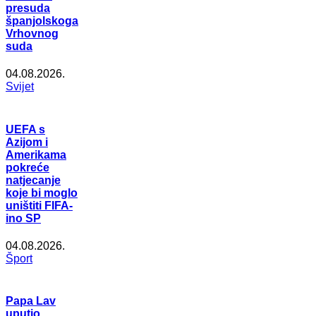
presuda
španjolskoga
Vrhovnog
suda
04.08.2026.
Svijet
UEFA s
Azijom i
Amerikama
pokreće
natjecanje
koje bi moglo
uništiti FIFA-
ino SP
04.08.2026.
Šport
Papa Lav
uputio