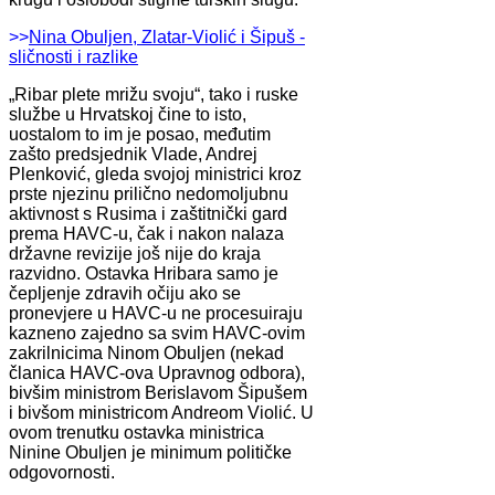
>>
Nina Obuljen, Zlatar-Violić i Šipuš -
sličnosti i razlike
„Ribar plete mrižu svoju“, tako i ruske
službe u Hrvatskoj čine to isto,
uostalom to im je posao, međutim
zašto predsjednik Vlade, Andrej
Plenković, gleda svojoj ministrici kroz
prste njezinu prilično nedomoljubnu
aktivnost s Rusima i zaštitnički gard
prema HAVC-u, čak i nakon nalaza
državne revizije još nije do kraja
razvidno. Ostavka Hribara samo je
čepljenje zdravih očiju ako se
pronevjere u HAVC-u ne procesuiraju
kazneno zajedno sa svim HAVC-ovim
zakrilnicima Ninom Obuljen (nekad
članica HAVC-ova Upravnog odbora),
bivšim ministrom Berislavom Šipušem
i bivšom ministricom Andreom Violić. U
ovom trenutku ostavka ministrica
Ninine Obuljen je minimum političke
odgovornosti.