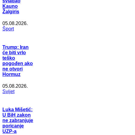
svladao
Kauno
Žalgiris
05.08.2026.
Šport
Trump: Iran
će biti vrlo
teško
pogođen ako
ne otvori
Hormuz
05.08.2026.
Svijet
Luka Mišetić:
U BiH zakon
ne zabranjuje
poricanje
UZP-a