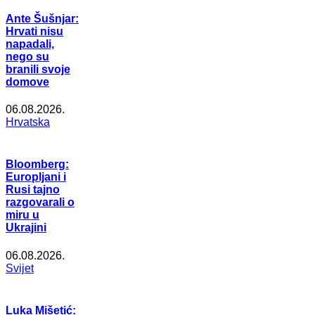
Ante Šušnjar:
Hrvati nisu
napadali,
nego su
branili svoje
domove
06.08.2026.
Hrvatska
Bloomberg:
Europljani i
Rusi tajno
razgovarali o
miru u
Ukrajini
06.08.2026.
Svijet
Luka Mišetić: