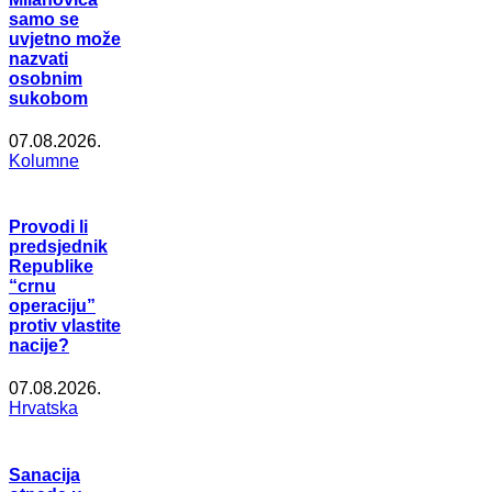
samo se
uvjetno može
nazvati
osobnim
sukobom
07.08.2026.
Kolumne
Provodi li
predsjednik
Republike
“crnu
operaciju”
protiv vlastite
nacije?
07.08.2026.
Hrvatska
Sanacija