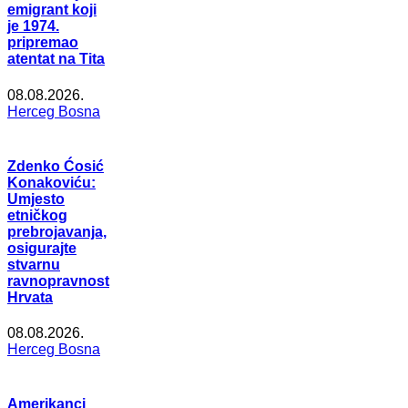
emigrant koji
je 1974.
pripremao
atentat na Tita
08.08.2026.
Herceg Bosna
Zdenko Ćosić
Konakoviću:
Umjesto
etničkog
prebrojavanja,
osigurajte
stvarnu
ravnopravnost
Hrvata
08.08.2026.
Herceg Bosna
Amerikanci