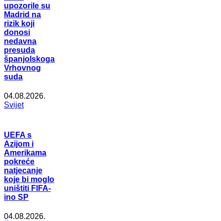
upozorile su
Madrid na
rizik koji
donosi
nedavna
presuda
španjolskoga
Vrhovnog
suda
04.08.2026.
Svijet
UEFA s
Azijom i
Amerikama
pokreće
natjecanje
koje bi moglo
uništiti FIFA-
ino SP
04.08.2026.