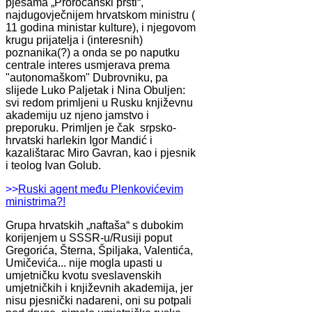
pjesama „Proročanski prsti“,
najdugovječnijem hrvatskom ministru (
11 godina ministar kulture), i njegovom
krugu prijatelja i (interesnih)
poznanika(?) a onda se po naputku
centrale interes usmjerava prema
"autonomaškom" Dubrovniku, pa
slijede Luko Paljetak i Nina Obuljen:
svi redom primljeni u Rusku književnu
akademiju uz njeno jamstvo i
preporuku. Primljen je čak srpsko-
hrvatski harlekin Igor Mandić i
kazalištarac Miro Gavran, kao i pjesnik
i teolog Ivan Golub.
>>
Ruski agent među Plenkovićevim
ministrima?!
Grupa hrvatskih „naftaša“ s dubokim
korijenjem u SSSR-u/Rusiji poput
Gregorića, Šterna, Špiljaka, Valentića,
Umičevića... nije mogla upasti u
umjetničku kvotu sveslavenskih
umjetničkih i književnih akademija, jer
nisu pjesnički nadareni, oni su potpali