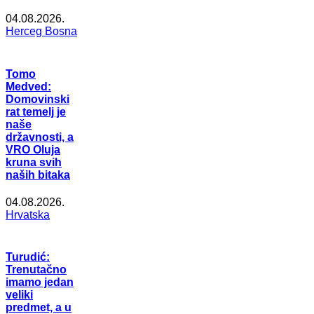
04.08.2026.
Herceg Bosna
Tomo
Medved:
Domovinski
rat temelj je
naše
državnosti, a
VRO Oluja
kruna svih
naših bitaka
04.08.2026.
Hrvatska
Turudić:
Trenutačno
imamo jedan
veliki
predmet, a u