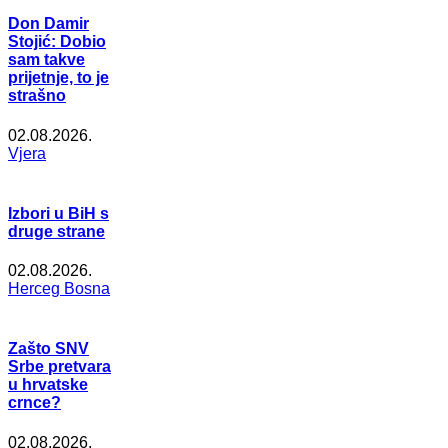
Don Damir
Stojić: Dobio
sam takve
prijetnje, to je
strašno
02.08.2026.
Vjera
Izbori u BiH s
druge strane
02.08.2026.
Herceg Bosna
Zašto SNV
Srbe pretvara
u hrvatske
crnce?
02.08.2026.