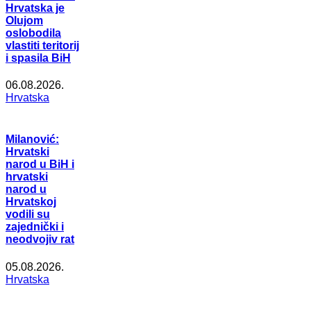
Hrvatska je
Olujom
oslobodila
vlastiti teritorij
i spasila BiH
06.08.2026.
Hrvatska
Milanović:
Hrvatski
narod u BiH i
hrvatski
narod u
Hrvatskoj
vodili su
zajednički i
neodvojiv rat
05.08.2026.
Hrvatska