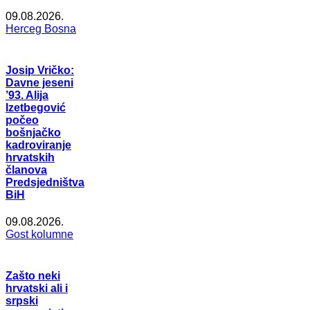
09.08.2026.
Herceg Bosna
Josip Vričko:
Davne jeseni
’93. Alija
Izetbegović
počeo
bošnjačko
kadroviranje
hrvatskih
članova
Predsjedništva
BiH
09.08.2026.
Gost kolumne
Zašto neki
hrvatski ali i
srpski