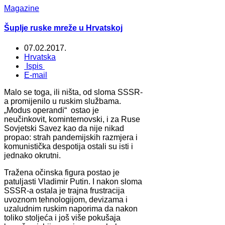
Magazine
Šuplje ruske mreže u Hrvatskoj
07.02.2017.
Hrvatska
Ispis
E-mail
Malo se toga, ili ništa, od sloma SSSR-
a promijenilo u ruskim službama.
„Modus operandi“ ostao je
neučinkovit, kominternovski, i za Ruse
Sovjetski Savez kao da nije nikad
propao: strah pandemijskih razmjera i
komunistička despotija ostali su isti i
jednako okrutni.
Tražena očinska figura postao je
patuljasti Vladimir Putin. I nakon sloma
SSSR-a ostala je trajna frustracija
uvoznom tehnologijom, devizama i
uzaludnim ruskim naporima da nakon
toliko stoljeća i još više pokušaja