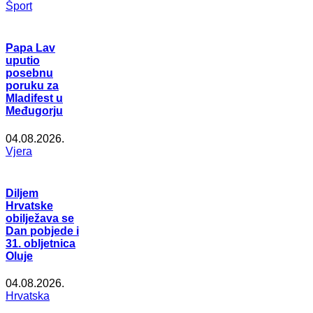
Šport
Papa Lav
uputio
posebnu
poruku za
Mladifest u
Međugorju
04.08.2026.
Vjera
Diljem
Hrvatske
obilježava se
Dan pobjede i
31. obljetnica
Oluje
04.08.2026.
Hrvatska