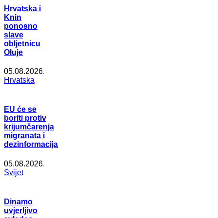
Hrvatska i
Knin
ponosno
slave
obljetnicu
Oluje
05.08.2026.
Hrvatska
EU će se
boriti protiv
krijumčarenja
migranata i
dezinformacija
05.08.2026.
Svijet
Dinamo
uvjerljivo