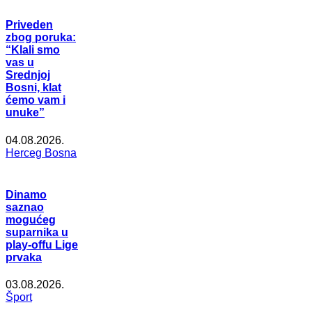
Priveden
zbog poruka:
“Klali smo
vas u
Srednjoj
Bosni, klat
ćemo vam i
unuke”
04.08.2026.
Herceg Bosna
Dinamo
saznao
mogućeg
suparnika u
play-offu Lige
prvaka
03.08.2026.
Šport