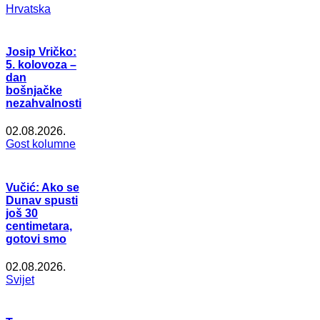
Hrvatska
Josip Vričko:
5. kolovoza –
dan
bošnjačke
nezahvalnosti
02.08.2026.
Gost kolumne
Vučić: Ako se
Dunav spusti
još 30
centimetara,
gotovi smo
02.08.2026.
Svijet