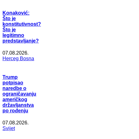
Konaković:
Što je
konstitutivnost?
Što je
legitimno
predstavljanje?
07.08.2026.
Herceg Bosna
Trump
potpisao
naredbe o
ograničavanju
američkog
državljanstva
po rođenju
07.08.2026.
Svijet