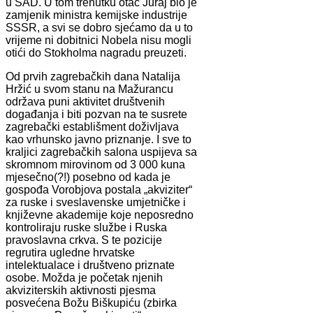
u SAD. U tom trenutku otac Juraj bio je
zamjenik ministra kemijske industrije
SSSR, a svi se dobro sjećamo da u to
vrijeme ni dobitnici Nobela nisu mogli
otići do Stokholma nagradu preuzeti.
Od prvih zagrebačkih dana Natalija
Hržić u svom stanu na Mažurancu
održava puni aktivitet društvenih
događanja i biti pozvan na te susrete
zagrebački establišment doživljava
kao vrhunsko javno priznanje. I sve to
kraljici zagrebačkih salona uspijeva sa
skromnom mirovinom od 3 000 kuna
mjesečno(?!) posebno od kada je
gospođa Vorobjova postala „akviziter“
za ruske i sveslavenske umjetničke i
književne akademije koje neposredno
kontroliraju ruske službe i Ruska
pravoslavna crkva. S te pozicije
regrutira ugledne hrvatske
intelektualace i društveno priznate
osobe. Možda je početak njenih
akviziterskih aktivnosti pjesma
posvećena Božu Biškupiću (zbirka