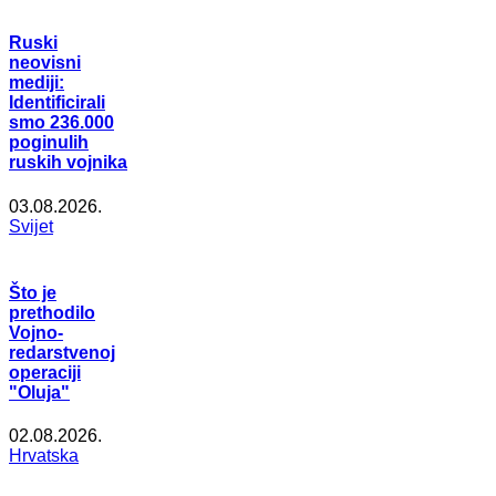
Ruski
neovisni
mediji:
Identificirali
smo 236.000
poginulih
ruskih vojnika
03.08.2026.
Svijet
Što je
prethodilo
Vojno-
redarstvenoj
operaciji
"Oluja"
02.08.2026.
Hrvatska