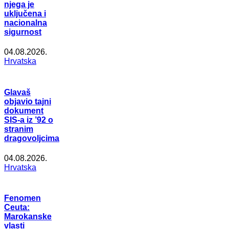
njega je
uključena i
nacionalna
sigurnost
04.08.2026.
Hrvatska
Glavaš
objavio tajni
dokument
SIS-a iz ’92 o
stranim
dragovoljcima
04.08.2026.
Hrvatska
Fenomen
Ceuta:
Marokanske
vlasti