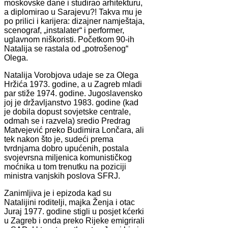
moskovske dane i studirao arhitekturu,
a diplomirao u Sarajevu?! Takva mu je
po prilici i karijera: dizajner namještaja,
scenograf, „instalater“ i performer,
uglavnom niškoristi. Početkom 90-ih
Natalija se rastala od „potrošenog“
Olega.
Natalija Vorobjova udaje se za Olega
Hržića 1973. godine, a u Zagreb mladi
par stiže 1974. godine. Jugoslavensko
joj je državljanstvo 1983. godine (kad
je dobila dopust sovjetske centrale,
odmah se i razvela) sredio Predrag
Matvejević preko Budimira Lončara, ali
tek nakon što je, sudeći prema
tvrdnjama dobro upućenih, postala
svojevrsna miljenica komunističkog
moćnika u tom trenutku na poziciji
ministra vanjskih poslova SFRJ.
Zanimljiva je i epizoda kad su
Natalijini roditelji, majka Ženja i otac
Juraj 1977. godine stigli u posjet kćerki
u Zagreb i onda preko Rijeke emigrirali