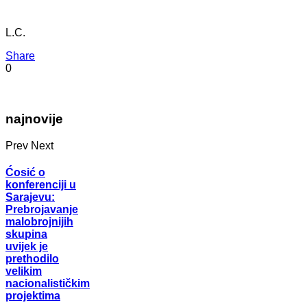
L.C.
Share
0
najnovije
Prev
Next
Ćosić o
konferenciji u
Sarajevu:
Prebrojavanje
malobrojnijih
skupina
uvijek je
prethodilo
velikim
nacionalističkim
projektima