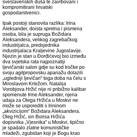
sveslavenskih duša te zavrbovani i
kompromitirani hrvatski
gospodarstvenici.
Ipak postoji stanovita razlika: Irina
Aleksander, doista spretna i pismena
osoba, bila je supruga Božidara
Aleksandera, velikog zagrebačkog
industrijalca, predsjednika
industrijalaca Kraljevine Jugoslavije.
Njezin je stan u Đorđićevoj bio između
dva svjetska rata najpoznatiji
ljevičarski salon gdje su kod Iročke po
svoju agitpropovsku apanažu dolazili
„ugledniji ljevičari“ toga doba na čelu s
Miroslavom Krležom. Natalija
Vorobjova Hržić nije ni pribižno kalibar
spomenute Irine Aleksander, njena
udaja za Olega Hržića u Moskvi ne
može se usporediti s Irininom
„akvizicijom“ Božidara Aleksandera.
Oleg Hržić, sin Borisa Hržića
dopisnika „Vjesnika“ u Moskvi, tipično
je spadalo zlatne komunističke
mladeži, zgubidan koji je Bogu krao