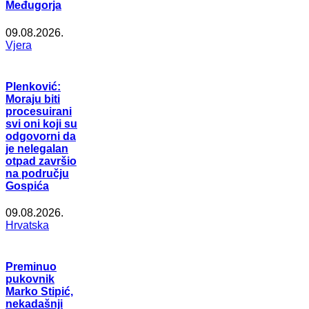
Međugorja
09.08.2026.
Vjera
Plenković:
Moraju biti
procesuirani
svi oni koji su
odgovorni da
je nelegalan
otpad završio
na području
Gospića
09.08.2026.
Hrvatska
Preminuo
pukovnik
Marko Stipić,
nekadašnji