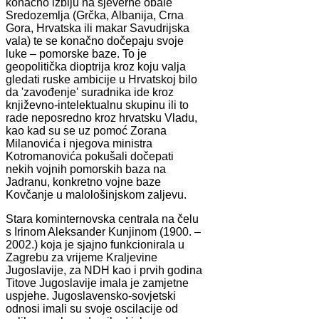
konačno izbiju na sjeverne obale
Sredozemlja (Grčka, Albanija, Crna
Gora, Hrvatska ili makar Savudrijska
vala) te se konačno dočepaju svoje
luke – pomorske baze. To je
geopolitička dioptrija kroz koju valja
gledati ruske ambicije u Hrvatskoj bilo
da 'zavođenje' suradnika ide kroz
književno-intelektualnu skupinu ili to
rade neposredno kroz hrvatsku Vladu,
kao kad su se uz pomoć Zorana
Milanovića i njegova ministra
Kotromanovića pokušali dočepati
nekih vojnih pomorskih baza na
Jadranu, konkretno vojne baze
Kovčanje u malološinjskom zaljevu.
Stara kominternovska centrala na čelu
s Irinom Aleksander Kunjinom (1900. –
2002.) koja je sjajno funkcionirala u
Zagrebu za vrijeme Kraljevine
Jugoslavije, za NDH kao i prvih godina
Titove Jugoslavije imala je zamjetne
uspjehe. Jugoslavensko-sovjetski
odnosi imali su svoje oscilacije od