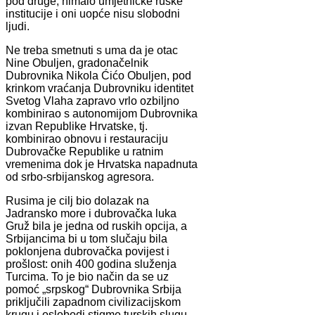
pod druge, nimalo umjetničke ruske
institucije i oni uopće nisu slobodni
ljudi.
Ne treba smetnuti s uma da je otac
Nine Obuljen, gradonačelnik
Dubrovnika Nikola Ćićo Obuljen, pod
krinkom vraćanja Dubrovniku identitet
Svetog Vlaha zapravo vrlo ozbiljno
kombinirao s autonomijom Dubrovnika
izvan Republike Hrvatske, tj.
kombinirao obnovu i restauraciju
Dubrovačke Republike u ratnim
vremenima dok je Hrvatska napadnuta
od srbo-srbijanskog agresora.
Rusima je cilj bio dolazak na
Jadransko more i dubrovačka luka
Gruž bila je jedna od ruskih opcija, a
Srbijancima bi u tom slučaju bila
poklonjena dubrovačka povijest i
prošlost: onih 400 godina služenja
Turcima. To je bio način da se uz
pomoć „srpskog“ Dubrovnika Srbija
priključili zapadnom civilizacijskom
krugu i oslobodi stigme turskih slugu.