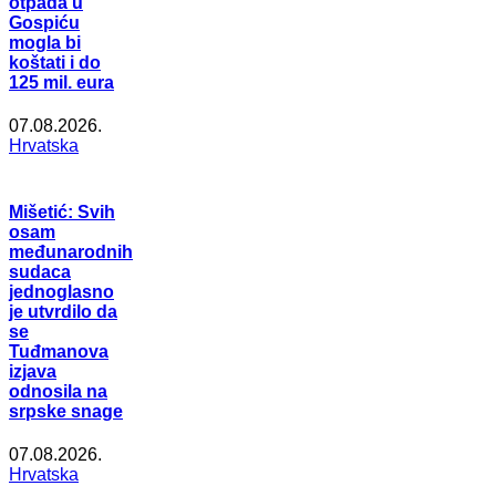
otpada u
Gospiću
mogla bi
koštati i do
125 mil. eura
07.08.2026.
Hrvatska
Mišetić: Svih
osam
međunarodnih
sudaca
jednoglasno
je utvrdilo da
se
Tuđmanova
izjava
odnosila na
srpske snage
07.08.2026.
Hrvatska