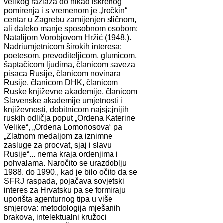
velikog razlaza do nikad iskrenog
pomirenja i s vremenom je „Iročkin“
centar u Zagrebu zamijenjen sličnom,
ali daleko manje sposobnom osobom:
Natalijom Vorobjovom Hržić (1948.).
Nadriumjetnicom širokih interesa:
poetesom, prevoditeljicom, glumicom,
šaptačicom ljudima, članicom saveza
pisaca Rusije, članicom novinara
Rusije, članicom DHK, članicom
Ruske književne akademije, članicom
Slavenske akademije umjetnosti i
književnosti, dobitnicom najsjajnijih
ruskih odličja poput „Ordena Katerine
Velike“, „Ordena Lomonosova“ pa
„Zlatnom medaljom za iznimne
zasluge za procvat, sjaj i slavu
Rusije“... nema kraja ordenjima i
pohvalama. Naročito se urazdoblju
1988. do 1990., kad je bilo očito da se
SFRJ raspada, pojačava sovjetski
interes za Hrvatsku pa se formiraju
uporišta agenturnog tipa u više
smjerova: metodologija mješanih
brakova, intelektualni kružoci