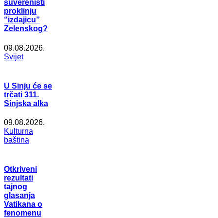
suverenisti
proklinju
“izdajicu”
Zelenskog?
09.08.2026.
Svijet
U Sinju će se
trčati 311.
Sinjska alka
09.08.2026.
Kulturna
baština
Otkriveni
rezultati
tajnog
glasanja
Vatikana o
fenomenu