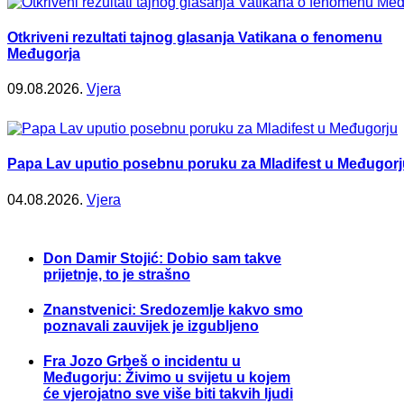
Otkriveni rezultati tajnog glasanja Vatikana o fenomenu
Međugorja
09.08.2026.
Vjera
Papa Lav uputio posebnu poruku za Mladifest u Međugorj
04.08.2026.
Vjera
Don Damir Stojić: Dobio sam takve
prijetnje, to je strašno
Znanstvenici: Sredozemlje kakvo smo
poznavali zauvijek je izgubljeno
Fra Jozo Grbeš o incidentu u
Međugorju: Živimo u svijetu u kojem
će vjerojatno sve više biti takvih ljudi