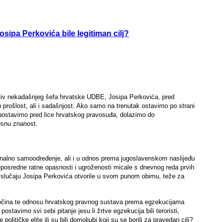
osipa Perkovića bile legitiman cilj?
otiv nekadašnjeg šefa hrvatske UDBE, Josipa Perkovića, pred
prošlost, ali i sadašnjost. Ako samo na trenutak ostavimo po strani
aj postavimo pred lice hrvatskog pravosuđa, dolazimo do
esnu znanost.
cionalno samoodređenje, ali i u odnos prema jugoslavenskom naslijeđu
posredne ratne opasnosti i ugroženosti micale s dnevnog reda prvih
 u slučaju Josipa Perkovića otvorile u svom punom obimu, teže za
a zločina te odnosu hrvatskog pravnog sustava prema egzekucijama
ostavimo svi sebi pitanje jesu li žrtve egzekucija bili teroristi,
olitičke elite ili su bili domoljubi koji su se borili za pravedan cilj?