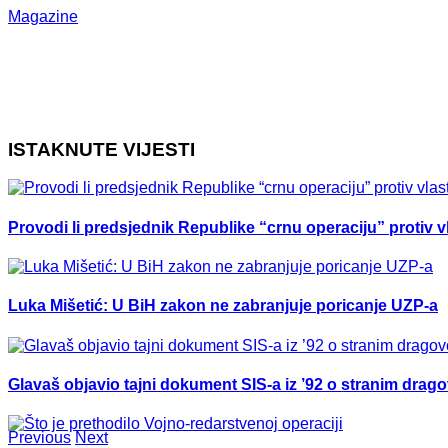
Magazine
ISTAKNUTE VIJESTI
Provodi li predsjednik Republike “crnu operaciju” protiv vl
Luka Mišetić: U BiH zakon ne zabranjuje poricanje UZP-a
Glavaš objavio tajni dokument SIS-a iz ’92 o stranim drag
Previous
Next