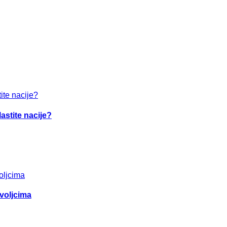
astite nacije?
ovoljcima