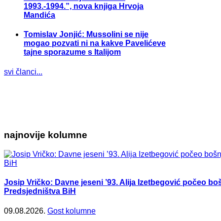
1993.-1994.”, nova knjiga Hrvoja
Mandića
Tomislav Jonjić: Mussolini se nije
mogao pozvati ni na kakve Pavelićeve
tajne sporazume s Italijom
svi članci...
najnovije kolumne
Josip Vričko: Davne jeseni ’93. Alija Izetbegović počeo b
Predsjedništva BiH
09.08.2026.
Gost kolumne