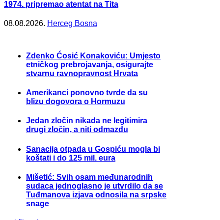
1974. pripremao atentat na Tita
08.08.2026.
Herceg Bosna
Zdenko Ćosić Konakoviću: Umjesto
etničkog prebrojavanja, osigurajte
stvarnu ravnopravnost Hrvata
Amerikanci ponovno tvrde da su
blizu dogovora o Hormuzu
Jedan zločin nikada ne legitimira
drugi zločin, a niti odmazdu
Sanacija otpada u Gospiću mogla bi
koštati i do 125 mil. eura
Mišetić: Svih osam međunarodnih
sudaca jednoglasno je utvrdilo da se
Tuđmanova izjava odnosila na srpske
snage