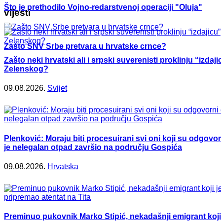
Što je prethodilo Vojno-redarstvenoj operaciji "Oluja"
vijesti
Zašto SNV Srbe pretvara u hrvatske crnce?
Zašto neki hrvatski ali i srpski suverenisti proklinju “izdaji
Zelenskog?
09.08.2026.
Svijet
Plenković: Moraju biti procesuirani svi oni koji su odgovor
je nelegalan otpad završio na području Gospića
09.08.2026.
Hrvatska
Preminuo pukovnik Marko Stipić, nekadašnji emigrant koji