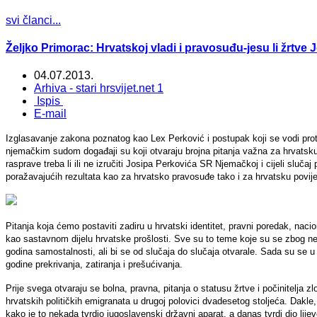
svi članci...
Željko Primorac: Hrvatskoj vladi i pravosuđu-jesu li žrtve J
04.07.2013.
Arhiva - stari hrsvijet.net 1
Ispis
E-mail
Izglasavanje zakona poznatog kao Lex Perković i postupak koji se vodi pr
njemačkim sudom događaji su koji otvaraju brojna pitanja važna za hrvatsku 
rasprave treba li ili ne izručiti Josipa Perkovića SR Njemačkoj i cijeli sluč
poražavajućih rezultata kao za hrvatsko pravosuđe tako i za hrvatsku povij
Pitanja koja ćemo postaviti zadiru u hrvatski identitet, pravni poredak, na
kao sastavnom dijelu hrvatske prošlosti. Sve su to teme koje su se zbog ne
godina samostalnosti, ali bi se od slučaja do slučaja otvarale. Sada su se
godine prekrivanja, zatiranja i prešućivanja.
Prije svega otvaraju se bolna, pravna, pitanja o statusu žrtve i počinitelj
hrvatskih političkih emigranata u drugoj polovici dvadesetog stoljeća. Dakle, p
kako je to nekada tvrdio jugoslavenski državni aparat, a danas tvrdi dio lijeve p