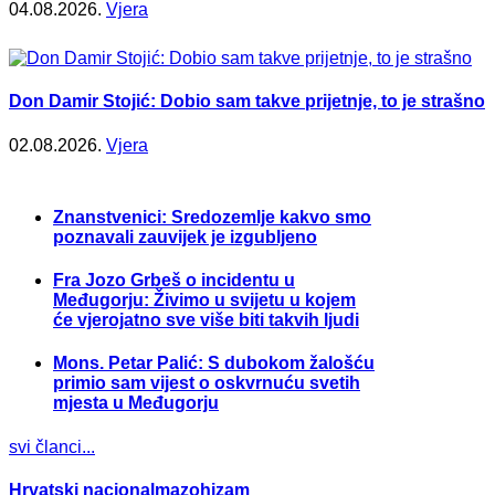
04.08.2026.
Vjera
Don Damir Stojić: Dobio sam takve prijetnje, to je strašno
02.08.2026.
Vjera
Znanstvenici: Sredozemlje kakvo smo
poznavali zauvijek je izgubljeno
Fra Jozo Grbeš o incidentu u
Međugorju: Živimo u svijetu u kojem
će vjerojatno sve više biti takvih ljudi
Mons. Petar Palić: S dubokom žalošću
primio sam vijest o oskvrnuću svetih
mjesta u Međugorju
svi članci...
Hrvatski nacionalmazohizam