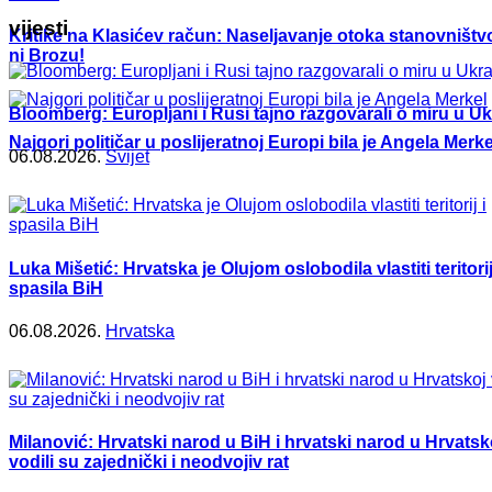
vijesti
Kritike na Klasićev račun: Naseljavanje otoka stanovništvo
ni Brozu!
Bloomberg: Europljani i Rusi tajno razgovarali o miru u Ukr
Najgori političar u poslijeratnoj Europi bila je Angela Merke
06.08.2026.
Svijet
Luka Mišetić: Hrvatska je Olujom oslobodila vlastiti teritorij
spasila BiH
06.08.2026.
Hrvatska
Milanović: Hrvatski narod u BiH i hrvatski narod u Hrvatsk
vodili su zajednički i neodvojiv rat