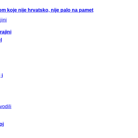
m koje nije hrvatsko, nije palo na pamet
ajini
l
 i
oj