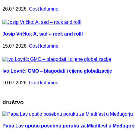
26.07.2026.
Gost kolumne
Josip Vričko: A, sad – rock and roll!
15.07.2026.
Gost kolumne
Ivo Lovrić: GMO – blagodati i cijene globalizacije
10.07.2026.
Gost kolumne
društvo
Papa Lav uputio posebnu poruku za Mladifest u Međugorj