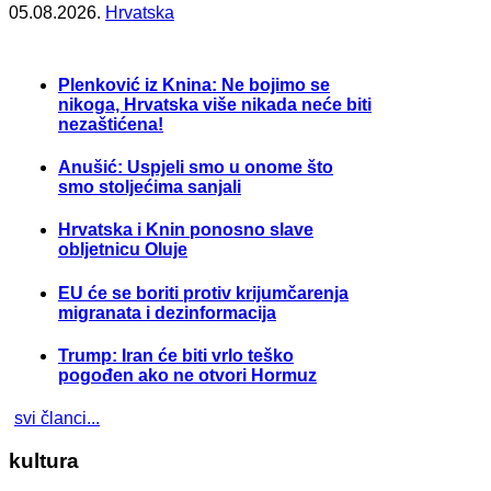
05.08.2026.
Hrvatska
Plenković iz Knina: Ne bojimo se
nikoga, Hrvatska više nikada neće biti
nezaštićena!
Anušić: Uspjeli smo u onome što
smo stoljećima sanjali
Hrvatska i Knin ponosno slave
obljetnicu Oluje
EU će se boriti protiv krijumčarenja
migranata i dezinformacija
Trump: Iran će biti vrlo teško
pogođen ako ne otvori Hormuz
svi članci...
kultura