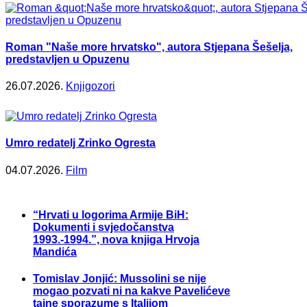
Roman "Naše more hrvatsko", autora Stjepana Šešelja,
predstavljen u Opuzenu
26.07.2026.
Knjigozori
Umro redatelj Zrinko Ogresta
04.07.2026.
Film
“Hrvati u logorima Armije BiH:
Dokumenti i svjedočanstva
1993.-1994.”, nova knjiga Hrvoja
Mandića
Tomislav Jonjić: Mussolini se nije
mogao pozvati ni na kakve Pavelićeve
tajne sporazume s Italijom