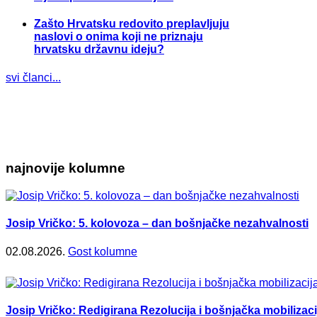
Zašto Hrvatsku redovito preplavljuju
naslovi o onima koji ne priznaju
hrvatsku državnu ideju?
svi članci...
najnovije kolumne
Josip Vričko: 5. kolovoza – dan bošnjačke nezahvalnosti
02.08.2026.
Gost kolumne
Josip Vričko: Redigirana Rezolucija i bošnjačka mobilizaci