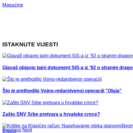
Magazine
ISTAKNUTE VIJESTI
Glavaš objavio tajni dokument SIS-a iz ’92 o stranim drag
Što je prethodilo Vojno-redarstvenoj operaciji "Oluja"
Zašto SNV Srbe pretvara u hrvatske crnce?
Previous
Next