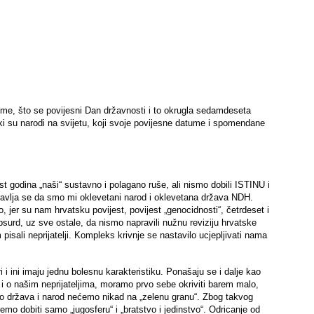
tome, što se povijesni Dan državnosti i to okrugla sedamdeseta
etki su narodi na svijetu, koji svoje povijesne datume i spomendane
t godina „naši“ sustavno i polagano ruše, ali nismo dobili ISTINU i
avlja se da smo mi oklevetani narod i oklevetana država NDH.
, jer su nam hrvatsku povijest, povijest „genocidnosti“, četrdeset i
apsurd, uz sve ostale, da nismo napravili nužnu reviziju hrvatske
pisali neprijatelji. Kompleks krivnje se nastavilo ucjepljivati nama
ari i ini imaju jednu bolesnu karakteristiku. Ponašaju se i dalje kao
njoj i o našim neprijateljima, moramo prvo sebe okriviti barem malo,
 država i narod nećemo nikad na „zelenu granu“. Zbog takvog
mo dobiti samo „jugosferu“ i „bratstvo i jedinstvo“. Odricanje od