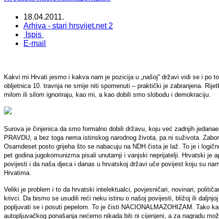
18.04.2011.
Arhiva - stari hrsvijet.net 2
Ispis
E-mail
Kakvi mi Hrvati jesmo i kakva nam je pozicija u „našoj“ državi vidi se i po 
obljetnica 10. travnja ne smije niti spomenuti – praktički je zabranjena. Rij
milom ili silom ignoriraju, kao mi, a kao dobili smo slobodu i demokraciju.
Surova je činjenica da smo formalno dobili državu, koju već zadnjih jedanaes
PRAVDU, a bez toga nema istinskog narodnog života, pa ni suživota. Zabor
Osamdeset posto grijeha što se nabacuju na NDH čista je laž. To je i logično
pet godina jugokomunizma pisali unutarnji i vanjski neprijatelji. Hrvatski je 
povijesti i da naša djeca i danas u hrvatskoj državi uče povijest koju su nam 
Hrvatima.
Veliki je problem i to da hrvatski intelektualci, povjesničari, novinari, politič
krivci. Da bismo se usudili reći neku istinu o našoj povijesti, bližoj ili dalj
popljuvati se i posuti pepelom. To je čisti NACIONALMAZOHIZAM. Tako kao
autopljuvačkog ponašanja nećemo nikada biti ni cijenjeni, a za nagradu može