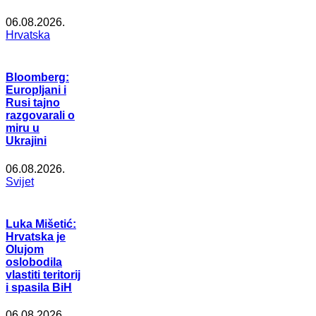
06.08.2026.
Hrvatska
Bloomberg:
Europljani i
Rusi tajno
razgovarali o
miru u
Ukrajini
06.08.2026.
Svijet
Luka Mišetić:
Hrvatska je
Olujom
oslobodila
vlastiti teritorij
i spasila BiH
06.08.2026.