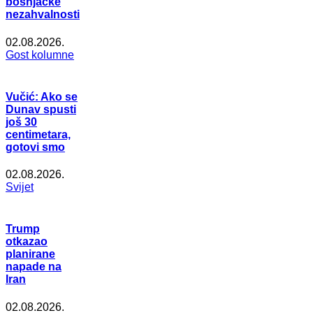
bošnjačke
nezahvalnosti
02.08.2026.
Gost kolumne
Vučić: Ako se
Dunav spusti
još 30
centimetara,
gotovi smo
02.08.2026.
Svijet
Trump
otkazao
planirane
napade na
Iran
02.08.2026.