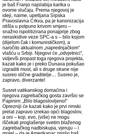
je baš Franjo najslabija karika u
ovome slučaju. Prema njegovoj je
ideji, naime, upetljana Srpska
Pravoslavna Crkva, pa je kanonizacija
otišla u potpuno krivom smjeru –
snažno ispolitizirana ponajprije zbog
neraskidive veze SPC-a s – bilo kojom
(dijelom čak i komunističkom), a
naročito aktualnom „naprednjačkom“
vlašću u Srbiji. Njegovi će „odvjetnici“,
vidjevši propast toga njegova projekta,
kazati kako je i preko Dunava pokušao
izgraditi most, ali s druge strane nije
susreo slične graditelje… Susreo je,
zapravo, diverzante!
Susret vatikanskog domaćina i
njegova zagrebačkog gosta završio se
Papinim: „Bilo blagoslovljeno!“
Oprezniji će kazati kako je prvi rimski
prelat zapravo izrekao opći blagoslov,
a oni – koji, evo, (više) ne mogu
iščekati proglašenje svetim blaženog
zagrebačkog nadbiskupa, vjeruju – i
mole! – da je Amerikanac mislio baš