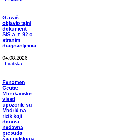
Glavaš
objavio tajni
dokument
SIS-a iz ’92 o
stranim
dragovoljcima
04.08.2026.
Hrvatska
Fenomen
Ceuta:
Marokanske
vlasti
upozorile su
Madrid na
rizik koji
donosi
nedavna
presuda
španjolskoga