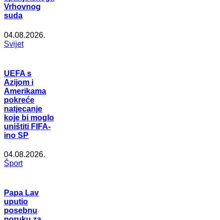
Vrhovnog
suda
04.08.2026.
Svijet
UEFA s
Azijom i
Amerikama
pokreće
natjecanje
koje bi moglo
uništiti FIFA-
ino SP
04.08.2026.
Šport
Papa Lav
uputio
posebnu
poruku za