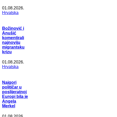
01.08.2026.
Hrvatska
Božinović i
Anušić
komentirali
najnoviju
migrantsku
krizu
01.08.2026.
Hrvatska
Najgori
političar u
poslijeratnoj
Europi bila je
Angela
Merkel
01.08.2026.