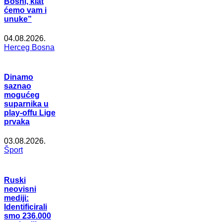
Bosni, klat
ćemo vam i
unuke”
04.08.2026.
Herceg Bosna
Dinamo
saznao
mogućeg
suparnika u
play-offu Lige
prvaka
03.08.2026.
Šport
Ruski
neovisni
mediji:
Identificirali
smo 236.000