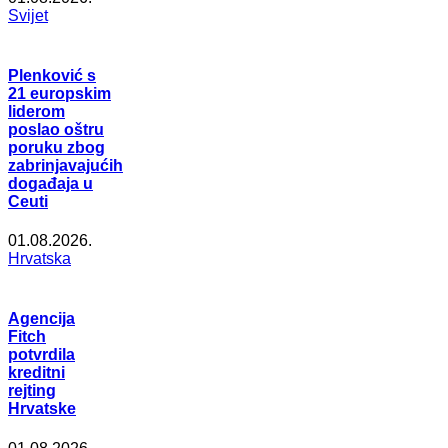
Svijet
Plenković s
21 europskim
liderom
poslao oštru
poruku zbog
zabrinjavajućih
događaja u
Ceuti
01.08.2026.
Hrvatska
Agencija
Fitch
potvrdila
kreditni
rejting
Hrvatske