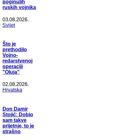
poginulih
ruskih vojnika
03.08.2026.
Svijet
Što je
prethodilo
Vojno-
redarstvenoj
operaciji
"Oluja"
02.08.2026.
Hrvatska
Don Damir
Stojić: Dobio
sam takve
prijetnje, to je
strašno