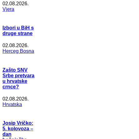
02.08.2026.
Vjera
Izbori u BiH s
druge strane
02.08.2026.
Herceg Bosna
Zašto SNV
Srbe pretvara
u hrvatske
crnce?
02.08.2026.
Hrvatska
Josip Vričko:
5. kolovoza –
dan