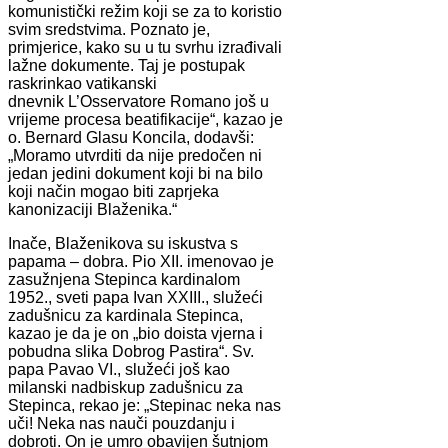
komunistički režim koji se za to koristio
svim sredstvima. Poznato je,
primjerice, kako su u tu svrhu izrađivali
lažne dokumente. Taj je postupak
raskrinkao vatikanski
dnevnik L’Osservatore Romano još u
vrijeme procesa beatifikacije“, kazao je
o. Bernard Glasu Koncila, dodavši:
„Moramo utvrditi da nije predočen ni
jedan jedini dokument koji bi na bilo
koji način mogao biti zaprjeka
kanonizaciji Blaženika.“
Inače, Blaženikova su iskustva s
papama – dobra. Pio XII. imenovao je
zasužnjena Stepinca kardinalom
1952., sveti papa Ivan XXIII., služeći
zadušnicu za kardinala Stepinca,
kazao je da je on „bio doista vjerna i
pobudna slika Dobrog Pastira“. Sv.
papa Pavao VI., služeći još kao
milanski nadbiskup zadušnicu za
Stepinca, rekao je: „Stepinac neka nas
uči! Neka nas nauči pouzdanju i
dobroti. On je umro obavijen šutnjom