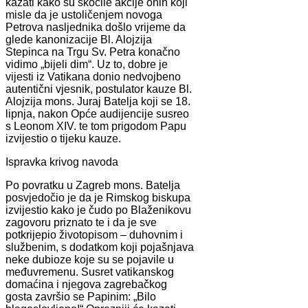
kazati kako su skočile akcije onih koji
misle da je ustoličenjem novoga
Petrova nasljednika došlo vrijeme da
glede kanonizacije Bl. Alojzija
Stepinca na Trgu Sv. Petra konačno
vidimo „bijeli dim“. Uz to, dobre je
vijesti iz Vatikana donio nedvojbeno
autentični vjesnik, postulator kauze Bl.
Alojzija mons. Juraj Batelja koji se 18.
lipnja, nakon Opće audijencije susreo
s Leonom XIV. te tom prigodom Papu
izvijestio o tijeku kauze.
Ispravka krivog navoda
Po povratku u Zagreb mons. Batelja
posvjedočio je da je Rimskog biskupa
izvijestio kako je čudo po Blaženikovu
zagovoru priznato te i da je sve
potkrijepio životopisom – duhovnim i
službenim, s dodatkom koji pojašnjava
neke dubioze koje su se pojavile u
međuvremenu. Susret vatikanskog
domaćina i njegova zagrebačkog
gosta završio se Papinim: „Bilo