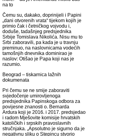
na to
Čemu su, dakako, doprinijeli i Papini
„dani otvorenih vrata“ tijekom kojih je
primio čak i četničkog vojvodu i,
doduše, tadašnjeg predsjednika
Srbije Tomislava Nikolića. Nisu mu to
Srbi zaboravili, pa kada je u travnju
preminuo, na naslovnicama vodećih
tamošnjih dnevnika dominirao je
naslov: Otišao je Papa koji nas je
razumio.
Beograd – tiskarnica lažnih
dokumenata
Pri čemu se ne smije zaboraviti
svjedočenje umirovljenoga
predsjednika Papinskoga odbora za
povijesne znanosti o. Bernarda
Ardura koji je 2016. i 2017. predsjedao
i radom Mješovite komisije hrvatskih
katoličkih i srpskih pravoslavnih
stručnjaka. „Apsolutno je sigurno da je
negativnu sliku o Stepincu stvorio