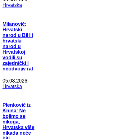
Hrvatska
Milanović:
Hrvatski
narod u BiH i
hrvatski
narod u
Hrvatskoj
vodili su
zajednički i
neodvojiv rat
05.08.2026.
Hrvatska
Plenković iz
Knina: Ne
bojimo se
nikoga,
Hrvatska više
nikada neće
biti