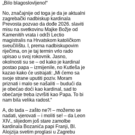
„Bilo blagoslovljeno!“
No, značajnije od toga je da je aktualni
zagrebački nadbiskup kardinala
Prevosta pozvao da dođe 2026. slaviti
misu na svetkovinu Majke Božje od
Kamenitih vrata i održi Lectio
magistralis na Hrvatskom katoličkom
sveučilištu. I, prema nadbiskupovim
riječima, on je taj termin vrlo rado
upisao u svoj rokovnik. Jasno,
okolnosti su se – od kako je kardinal
postao papa – izmijenile, no Kutleša je
kazao kako će ustrajati: „Mi ćemo sa
svoje strane uputiti poziv. Moram
priznati i malo se našaliti – budući da
je obećao doći kao kardinal, sad to
obećanje treba izvršiti kao Papa. To bi
nam bila velika radost.“
A, do tada – zašto ne?! – možemo se
nadati, vjerovati – i moliti se! – da Leon
XIV., slijedom još stare zamolbe
kardinala Bozanića papi Franji, Bl.
Alojzija svetim proglasi u Zagrebu