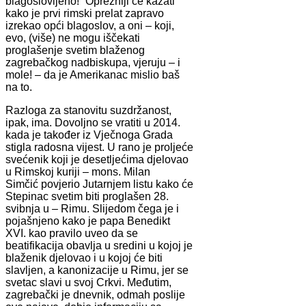
blagoslovljeno!“ Oprezniji će kazati
kako je prvi rimski prelat zapravo
izrekao opći blagoslov, a oni – koji,
evo, (više) ne mogu iščekati
proglašenje svetim blaženog
zagrebačkog nadbiskupa, vjeruju – i
mole! – da je Amerikanac mislio baš
na to.
Razloga za stanovitu suzdržanost,
ipak, ima. Dovoljno se vratiti u 2014.
kada je također iz Vječnoga Grada
stigla radosna vijest. U rano je proljeće
svećenik koji je desetljećima djelovao
u Rimskoj kuriji – mons. Milan
Simčić povjerio Jutarnjem listu kako će
Stepinac svetim biti proglašen 28.
svibnja u – Rimu. Slijedom čega je i
pojašnjeno kako je papa Benedikt
XVI. kao pravilo uveo da se
beatifikacija obavlja u sredini u kojoj je
blaženik djelovao i u kojoj će biti
slavljen, a kanonizacije u Rimu, jer se
svetac slavi u svoj Crkvi. Međutim,
zagrebački je dnevnik, odmah poslije