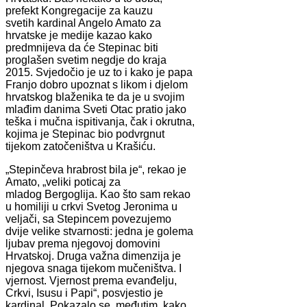
prefekt Kongregacije za kauzu
svetih kardinal Angelo Amato za
hrvatske je medije kazao kako
predmnijeva da će Stepinac biti
proglašen svetim negdje do kraja
2015. Svjedočio je uz to i kako je papa
Franjo dobro upoznat s likom i djelom
hrvatskog blaženika te da je u svojim
mlađim danima Sveti Otac pratio jako
teška i mučna ispitivanja, čak i okrutna,
kojima je Stepinac bio podvrgnut
tijekom zatočeništva u Krašiću.
„Stepinčeva hrabrost bila je“, rekao je
Amato, „veliki poticaj za
mladog Bergoglija. Kao što sam rekao
u homiliji u crkvi Svetog Jeronima u
veljači, sa Stepincem povezujemo
dvije velike stvarnosti: jedna je golema
ljubav prema njegovoj domovini
Hrvatskoj. Druga važna dimenzija je
njegova snaga tijekom mučeništva. I
vjernost. Vjernost prema evanđelju,
Crkvi, Isusu i Papi“, posvjestio je
kardinal. Pokazalo se, međutim, kako