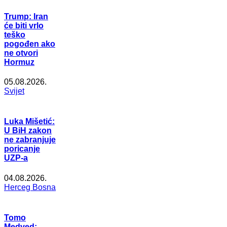
Trump: Iran
će biti vrlo
teško
pogođen ako
ne otvori
Hormuz
05.08.2026.
Svijet
Luka Mišetić:
U BiH zakon
ne zabranjuje
poricanje
UZP-a
04.08.2026.
Herceg Bosna
Tomo
Medved: