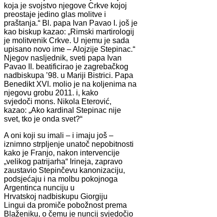
koja je svojstvo njegove Crkve kojoj
preostaje jedino glas molitve i
praštanja.“ Bl. papa Ivan Pavao I. još je
kao biskup kazao: „Rimski martirologij
je molitvenik Crkve. U njemu je sada
upisano novo ime – Alojzije Stepinac.“
Njegov nasljednik, sveti papa Ivan
Pavao II. beatificirao je zagrebačkog
nadbiskupa ’98. u Mariji Bistrici. Papa
Benedikt XVI. molio je na koljenima na
njegovu grobu 2011. i, kako
svjedoči mons. Nikola Eterović,
kazao: „Ako kardinal Stepinac nije
svet, tko je onda svet?“
A oni koji su imali – i imaju još –
iznimno strpljenje unatoč nepobitnosti
kako je Franjo, nakon intervencije
„velikog patrijarha“ Irineja, zapravo
zaustavio Stepinčevu kanonizaciju,
podsjećaju i na molbu pokojnoga
Argentinca nunciju u
Hrvatskoj nadbiskupu Giorgiju
Lingui da promiče pobožnost prema
Blaženiku, o čemu je nuncij svjedočio