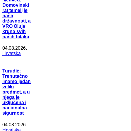
Domovinski
rat temelj je
naše
državnosti, a
VRO Oluja
kruna svih
naših bitaka
04.08.2026.
Hrvatska
Turudić:
Trenutačno
imamo jedan
veliki
predmet, a u
njega je
uključena i
nacionalna
sigurnost
04.08.2026.
Hrvatska