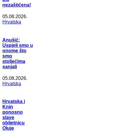
nezaštićena!
05.08.2026.
Hrvatska
Anušić:
Uspjeli smo u
onome što
smo
stoljećima
sanjali
05.08.2026.
Hrvatska
Hrvatska i
Knin
ponosno
slave
obljetnicu
Oluje