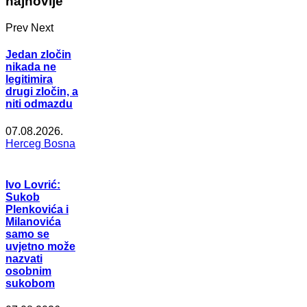
najnovije
Prev
Next
Jedan zločin
nikada ne
legitimira
drugi zločin, a
niti odmazdu
07.08.2026.
Herceg Bosna
Ivo Lovrić:
Sukob
Plenkovića i
Milanovića
samo se
uvjetno može
nazvati
osobnim
sukobom