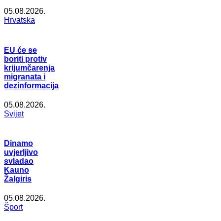
05.08.2026.
Hrvatska
EU će se
boriti protiv
krijumčarenja
migranata i
dezinformacija
05.08.2026.
Svijet
Dinamo
uvjerljivo
svladao
Kauno
Žalgiris
05.08.2026.
Šport