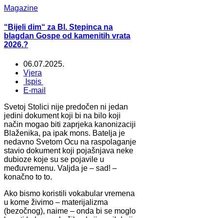
Magazine
“Bijeli dim“ za Bl. Stepinca na
blagdan Gospe od kamenitih vrata
2026.?
06.07.2025.
Vjera
Ispis
E-mail
Svetoj Stolici nije predočen ni jedan
jedini dokument koji bi na bilo koji
način mogao biti zaprjeka kanonizaciji
Blaženika, pa ipak mons. Batelja je
nedavno Svetom Ocu na raspolaganje
stavio dokument koji pojašnjava neke
dubioze koje su se pojavile u
međuvremenu. Valjda je – sad! –
konačno to to.
Ako bismo koristili vokabular vremena
u kome živimo – materijalizma
(bezočnog), naime – onda bi se moglo