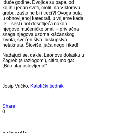
iduće godine. Dvojica su papa, od
kojih i jedan sveti, molili na Viktorovu
grobu, zašto ne bi i treći?! Ovoga puta
u obnovljenoj katedrali, u vrijeme kada
je – šest i pol desetljeća nakon
njegove mučeničke smrti – privlačna
snaga njegova uzorna kršćanskog
života, svećeništva, biskupstva…
netaknuta. Štoviše, jača negoli ikad!
Nadajući se, dakle, Leonovu dolasku u
Zagreb (s razlogom!), citirajmo ga:
„Bilo blagoslovljeno!“
Josip Vričko,
Katolički tjednik
Share
0