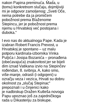
nakon Papina preminuća. Mada, u
(tomu) konkretnom slučaju, dojmljiviji
mi je odgovor zamoljenog: „Sveti Oče,
nema potrebe da ja promičem
pobožnost prema Blaženome
Stepincu, jer je pobožnost prema
njemu u Hrvatskoj već postojana i
duboka.“
I evo nas do aktualnoga Pape. Kada je
izabran Robert Francis Prevost, u
Hrvatskoj je spontano – uz malu
potporu kardinala-izbornika Vinka
Puljića i Josipa Bozanića – pronađena
(obećavajuća) znakovitost jer se bijeli
dim iznad Vatikana izvio na Stepinčev
rođendan, 8. svibnja. A, kako smo,
više-manje, odrasli (i odgojeni) u
ozračju veza i vezica, Hrvati su dobru
okolnost za „slučaj Stepinac“
prepoznali i u činjenici kako
je nadbiskup Dražen Kutleša novoga
Papu upoznao još za zajedničkoga
rada u Dikasteriju za biskupe.