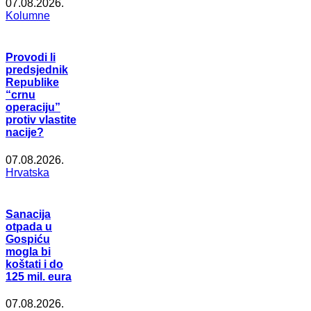
07.08.2026.
Kolumne
Provodi li
predsjednik
Republike
“crnu
operaciju”
protiv vlastite
nacije?
07.08.2026.
Hrvatska
Sanacija
otpada u
Gospiću
mogla bi
koštati i do
125 mil. eura
07.08.2026.