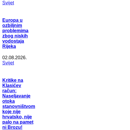
Svijet
Europa u
ozbiljnim
problemima
zbog niskih
vodostaja
Rijeka
02.08.2026.
Svijet
Kritike na
Klasićev
račun:
Naseljavanje
otoka
stanovništvom
koje nije
hrvatsko, nije
palo na pamet
ni Brozu!