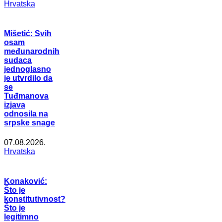
Hrvatska
Mišetić: Svih
osam
međunarodnih
sudaca
jednoglasno
je utvrdilo da
se
Tuđmanova
izjava
odnosila na
srpske snage
07.08.2026.
Hrvatska
Konaković:
Što je
konstitutivnost?
Što je
legitimno