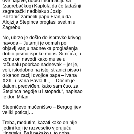
ove najave, dobio informaciju sa
(zagrebačkog) Kaptola da će tadašnji
zagrebački nadbiskup Josip
Bozanić zamoliti papu Franju da
Alojzija Stepinca proglasi svetim u
Zagrebu.
No, ubrzo je došlo do ispravke krivog
navoda – Jutarnji je odmah po
objavljivanju nadnevka proglašenja
dobio pismo isprike mons. Simčića, u
komu on navodi kako mu se u
računalu pobrkao nadnevak – jer je,
veli, istodobno na istoj stranici pisao i
o kanonizaciji dvojice papa – Ivana
XXIII. i Ivana Pavla II. „… Dočim je
datum, predviđen, kako sam čuo, za
Stepinca negdje u listopadu“, napisao
je don Milan.
Stepničevo mučeništvo – Bergoglijev
veliki poticaj…
Treba, međutim, kazati kako on nije
jedini koji je razveselio vjerujuću
Hrvatsku. Baš nekako u to doba,