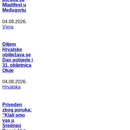
Mladifest u
Međugorju
04.08.2026.
Vjera
Diljem
Hrvatske
obilježava se
Dan pobjede i
31. obljetnica
Oluje
04.08.2026.
Hrvatska
Priveden
zbog poruka:
“Klali smo
vas u
Srednjoj