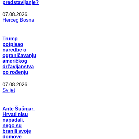
predstavljanje?
07.08.2026.
Herceg Bosna
Trump
potpisao
naredbe o
ograničavanju
američkog
državljanstva
po rođenju
07.08.2026.
Svijet
Ante Šušnjar:
Hrvati nisu
napadali,
nego su
branili svoje
domove