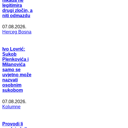
nikada ne
legitimira
drugi zločin, a
niti odmazdu
07.08.2026.
Herceg Bosna
Ivo Lovrić:
Sukob
Plenkovića i
Milanovića
samo se
uvjetno može
nazvati
osobnim
sukobom
07.08.2026.
Kolumne
Provodi li