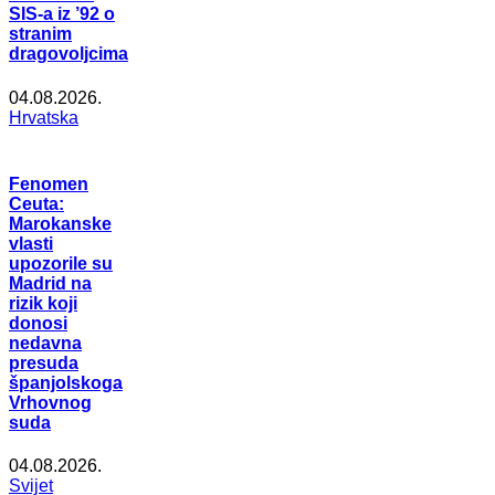
SIS-a iz ’92 o
stranim
dragovoljcima
04.08.2026.
Hrvatska
Fenomen
Ceuta:
Marokanske
vlasti
upozorile su
Madrid na
rizik koji
donosi
nedavna
presuda
španjolskoga
Vrhovnog
suda
04.08.2026.
Svijet