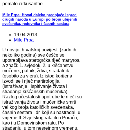
pomalo cirkusantno.
Mile Prpa: Hrvati daleko prednjače ispred
drugih naroda u Europi po broju ubijenih
svećenika, redovnika i časnih sestara
19.04.2013.
Mile Prpa
U novijoj hrvatskoj povijesti (zadnjih
nekoliko godina) sve češće se
upotrebljava starogrčka riječ martyros,
a znači: 1. svjedok, 2. u kršćanstvu:
mučenik, patnik, žrtva, stradalnik
(osobito za vjeru). Iz istog korijena
izvodi se i riječ martirologija
(istraživanje i ispitivanje života i
stradanja kršćanskih mučenika).
Razlog učestalosti upotrebe te riječi su
istraživanja života i mučeničke smrti
velikog broja katoličkih svećenaka,
časnih sestara i dr. koji su nastradali u
vrijeme II. Svjetskog rata ili u Poraću,
kao i u Domovinskom ratu. Po
stradanju, u tom nesretnom vremenu,