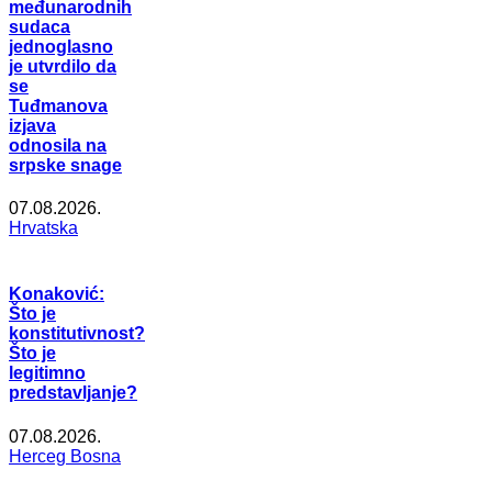
međunarodnih
sudaca
jednoglasno
je utvrdilo da
se
Tuđmanova
izjava
odnosila na
srpske snage
07.08.2026.
Hrvatska
Konaković:
Što je
konstitutivnost?
Što je
legitimno
predstavljanje?
07.08.2026.
Herceg Bosna