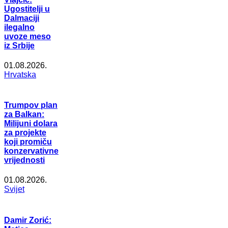
Ugostitelji u
Dalmaciji
ilegalno
uvoze meso
iz Srbije
01.08.2026.
Hrvatska
Trumpov plan
za Balkan:
Milijuni dolara
za projekte
koji promiču
konzervativne
vrijednosti
01.08.2026.
Svijet
Damir Zorić: