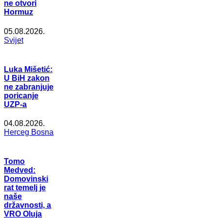
ne otvori
Hormuz
05.08.2026.
Svijet
Luka Mišetić:
U BiH zakon
ne zabranjuje
poricanje
UZP-a
04.08.2026.
Herceg Bosna
Tomo
Medved:
Domovinski
rat temelj je
naše
državnosti, a
VRO Oluja