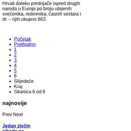
Hrvati daleko prednjače ispred drugih
naroda u Europi po broju ubijenih
svećenika, redovnika, časnih sestara i
dr. – njih ukupno 663.
Početak
Prethodno
1
2
3
4
5
6
Slijedeće
Kraj
Stranica 6 od 6
najnovije
Prev
Next
Jedan zločin