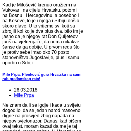
Kad je Milošević krenuo oružjem na
Vukovar i na cijelu Hrvatsku, potom i
na Bosnu i Hercegovinu, a posebno i
na Kosovo, to je i njega i Srbiju došlo
skoro glave. U to vrijeme svi koji su
zbrojili koliko je dva plus dva, bilo im je
jasno da je njegov rat Don Quijeteov
juriš na vjetrenjače, da nema nikakve
šanse da ga dobije. U prvom redu što
je protiv sebe imao oko 70 posto
stanovništva Jugoslavije, plus i samu
oporbu u Srbiji.
Mile Prpa: Plenković gura Hrvatsku na sami
rub građanskog rata!
26.03.2018.
Mile Prpa
Ne znam da li se igdje i kada u svijetu
dogodilo, da se jedan narod masovno
digne na prosvjed zbog napada na
njegov svjetonazor. Danas, kad pišem
ovaj tekst, moram kazati da me je taj