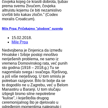
čovjeka kojeg će krasiti dobrota, ljubav
prema svemu živućem, čovjeka
altruistu kojemu će biti nezamislivo
izvršiti bilo kakav zločin.” (Codex
moralis Croaticum).
Mile Prpa: Pričekajmo "plodove" susreta
15.02.2018.
Mile Prpa
Nedvojbena je činjenica da između
Hrvatske i Srbije postoji mnoštvo
neriješenih problema, ne samo iz
vremena Domovinskog rata, već punih
sto godina (1918 – 2018.g.) Tu se
nagomilalo svega i svačega. Rješivog,
a još više nerješivog. U tom smislu je
potreban razgovor. Bilo bi bolje da se
to dogodilo ne u Zagrebu, već u Belom
Manastiru u Baranji. U tom slučaju
izbjegli bismo silne nepotrebne
“kulise”, i koještošta drugog
ceremonijalnog što je djelovalo u
određenim momentima nategnuto i