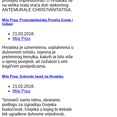
prosvjed impresionirao. U Hrvatsku se
na velika vrata vraća duh vjekovnog
ANTEMURALE CHRISTIANITATISA.
Mile Prpa: Protuistanbulska Povelja života i
ljubavi
21.03.2018.
Mile Prpa
Hrvatska je uznemirena, usplahirena u
duhovnom smislu, svjesna je
prelomnog trenutka, kakvih je bilo više
u njenoj povijesti, ali nažalost s vrlo
tragičnim posljedicama.
Mile Prpa: Sotonski lavež na Hrvatsku
21.02.2018.
Mile Prpa
“Iznoseći samo istinu, stvaramo
podlogu za izgradnju čovjeka
budućnosti, čovjeka u kojeg bi trebale
biti ugrađene duhovne vrijednosti,