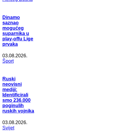
Dinamo
saznao
mogućeg
suparnika u
play-offu Lige
prvaka
03.08.2026.
Šport
Ruski
neovisni
mediji:
Identificirali
smo 236.000
poginulih
ruskih vojnika
03.08.2026.
Svijet