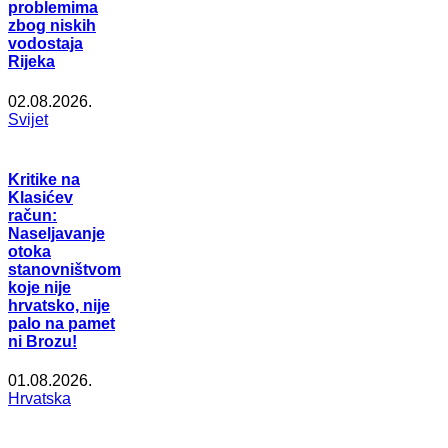
problemima
zbog niskih
vodostaja
Rijeka
02.08.2026.
Svijet
Kritike na
Klasićev
račun:
Naseljavanje
otoka
stanovništvom
koje nije
hrvatsko, nije
palo na pamet
ni Brozu!
01.08.2026.
Hrvatska