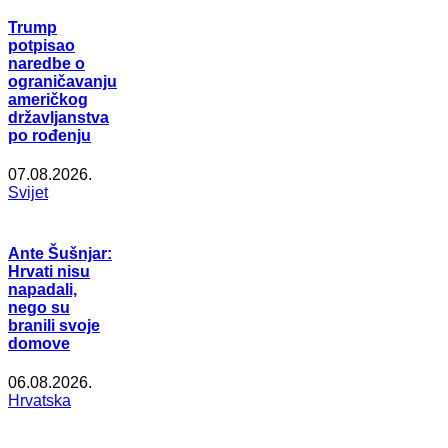
Trump
potpisao
naredbe o
ograničavanju
američkog
državljanstva
po rođenju
07.08.2026.
Svijet
Ante Šušnjar:
Hrvati nisu
napadali,
nego su
branili svoje
domove
06.08.2026.
Hrvatska