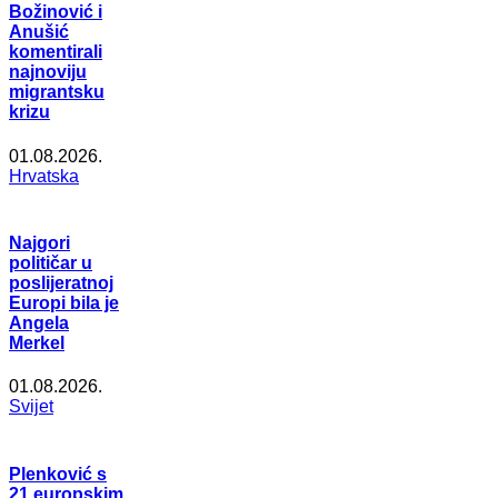
Božinović i
Anušić
komentirali
najnoviju
migrantsku
krizu
01.08.2026.
Hrvatska
Najgori
političar u
poslijeratnoj
Europi bila je
Angela
Merkel
01.08.2026.
Svijet
Plenković s
21 europskim