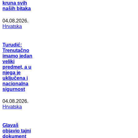
kruna svih
naših bitaka
04.08.2026.
Hrvatska
Turudić:
Trenutačno
imamo jedan
veliki
predmet, a u
njega je
uključena i
nacionalna
sigurnost
04.08.2026.
Hrvatska
Glavaš
objavio tajni
dokument