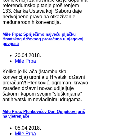
referendumsko pitanje proširenjem
133. članka Ustava koji Saboru daje
nedvojbeno pravo na otkazivanje
međunarodnih konvencija.
Mile Prpa: Spriječimo najveću pljačku
Hrvatskog državnog proračuna u njegovoj
povijesti
20.04.2018.
Mile Prpa
Koliko je IK-ača (Istambulska
konvencija) uronila u Hrvatski državni
proračun?! Plenković, ogroman, krvavo
zarađen državni novac udijeljuje
šakom i kapom svojim “sluškinjama“
antihrvatskim nevladinim udrugama.
Mile Prpa: Plenkovićev Don Quijeteov juriš
na vjetrenjače
05.04.2018.
Mile Prpa