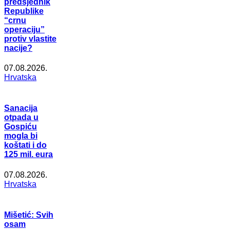
predsjednik
Republike
“crnu
operaciju”
protiv vlastite
nacije?
07.08.2026.
Hrvatska
Sanacija
otpada u
Gospiću
mogla bi
koštati i do
125 mil. eura
07.08.2026.
Hrvatska
Mišetić: Svih
osam