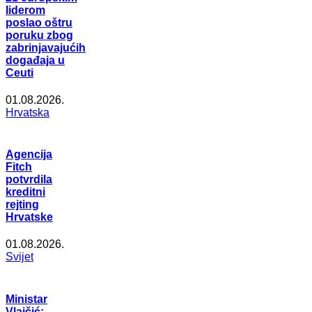
liderom
poslao oštru
poruku zbog
zabrinjavajućih
događaja u
Ceuti
01.08.2026.
Hrvatska
Agencija
Fitch
potvrdila
kreditni
rejting
Hrvatske
01.08.2026.
Svijet
Ministar
Vlajčić: