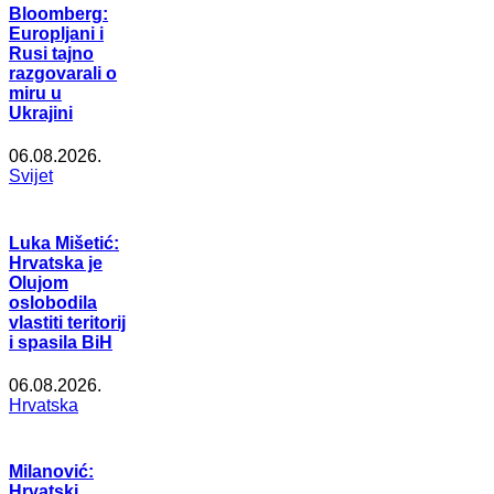
Bloomberg:
Europljani i
Rusi tajno
razgovarali o
miru u
Ukrajini
06.08.2026.
Svijet
Luka Mišetić:
Hrvatska je
Olujom
oslobodila
vlastiti teritorij
i spasila BiH
06.08.2026.
Hrvatska
Milanović:
Hrvatski