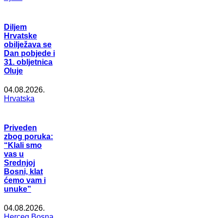
Diljem
Hrvatske
obilježava se
Dan pobjede i
31. obljetnica
Oluje
04.08.2026.
Hrvatska
Priveden
zbog poruka:
“Klali smo
vas u
Srednjoj
Bosni, klat
ćemo vam i
unuke”
04.08.2026.
Herceg Bosna