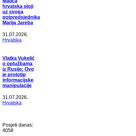
Matica
hrvatska stoji
uz svoga
potpredsjednika
Marija Jareba
31.07.2026.
Hrvatska
Vlatka Vukelić
o optužbama
iz Rusije: Ovo
je prototip
informacijske
manipulacije
31.07.2026.
Hrvatska
Posjeti danas:
4058