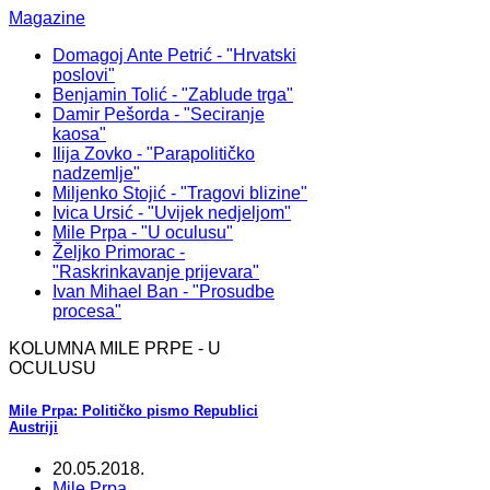
Magazine
Domagoj Ante Petrić - "Hrvatski
poslovi"
Benjamin Tolić - "Zablude trga"
Damir Pešorda - "Seciranje
kaosa"
Ilija Zovko - "Parapolitičko
nadzemlje"
Miljenko Stojić - "Tragovi blizine"
Ivica Ursić - "Uvijek nedjeljom"
Mile Prpa - "U oculusu"
Željko Primorac -
"Raskrinkavanje prijevara"
Ivan Mihael Ban - "Prosudbe
procesa"
KOLUMNA MILE PRPE - U
OCULUSU
Mile Prpa: Političko pismo Republici
Austriji
20.05.2018.
Mile Prpa