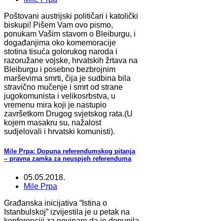
Poštovani austrijski političari i katolički
biskupi! Pišem Vam ovo pismo,
ponukam Vašim stavom o Bleiburgu, i
događanjima oko komemoracije
stotina tisuća golorukog naroda i
razoružane vojske, hrvatskih žrtava na
Bleiburgu i posebno bezbrojnim
marševima smrti, čija je sudbina bila
stravično mučenje i smrt od strane
jugokomunista i velikosrbstva, u
vremenu mira koji je nastupio
završetkom Drugog svjetskog rata.(U
kojem masakru su, nažalost
sudjelovali i hrvatski komunisti).
Mile Prpa: Dopuna referendumskog pitanja
– pravna zamka za neuspjeh referenduma
05.05.2018.
Mile Prpa
Građanska inicijativa “Istina o
Istanbulskoj” izvijestila je u petak na
konferenciji za novinare da je dopunila