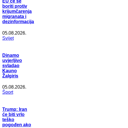
EU će se
boriti protiv
krijumčarenja
migranata i
dezinformacija
05.08.2026.
Svijet
Dinamo
uvjerljivo
svladao
Kauno
Žalgiris
05.08.2026.
Šport
Trump: Iran
će biti vrlo
teško
pogođen ako