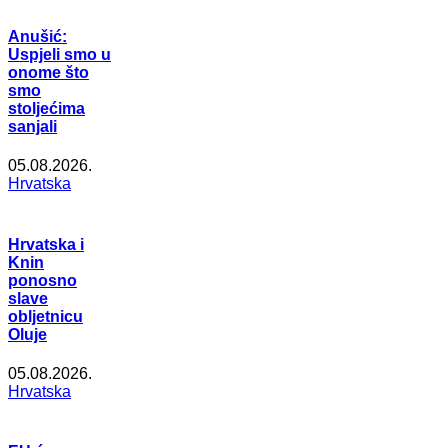
Anušić:
Uspjeli smo u
onome što
smo
stoljećima
sanjali
05.08.2026.
Hrvatska
Hrvatska i
Knin
ponosno
slave
obljetnicu
Oluje
05.08.2026.
Hrvatska