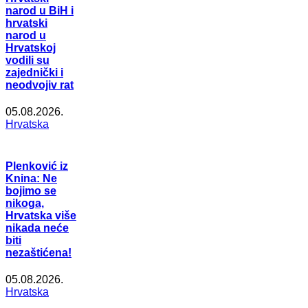
narod u BiH i
hrvatski
narod u
Hrvatskoj
vodili su
zajednički i
neodvojiv rat
05.08.2026.
Hrvatska
Plenković iz
Knina: Ne
bojimo se
nikoga,
Hrvatska više
nikada neće
biti
nezaštićena!
05.08.2026.
Hrvatska