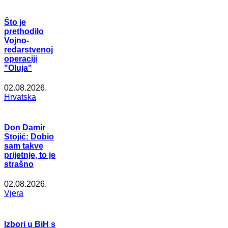
Što je
prethodilo
Vojno-
redarstvenoj
operaciji
"Oluja"
02.08.2026.
Hrvatska
Don Damir
Stojić: Dobio
sam takve
prijetnje, to je
strašno
02.08.2026.
Vjera
Izbori u BiH s