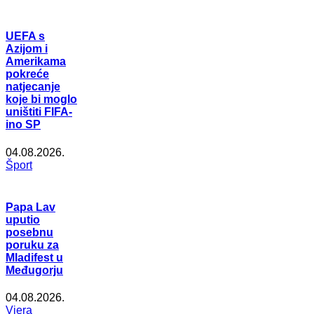
UEFA s
Azijom i
Amerikama
pokreće
natjecanje
koje bi moglo
uništiti FIFA-
ino SP
04.08.2026.
Šport
Papa Lav
uputio
posebnu
poruku za
Mladifest u
Međugorju
04.08.2026.
Vjera