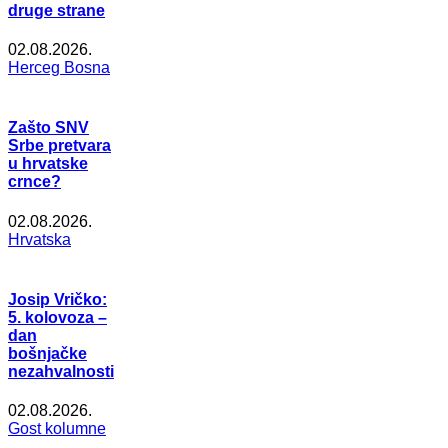
druge strane
02.08.2026.
Herceg Bosna
Zašto SNV
Srbe pretvara
u hrvatske
crnce?
02.08.2026.
Hrvatska
Josip Vričko:
5. kolovoza –
dan
bošnjačke
nezahvalnosti
02.08.2026.
Gost kolumne