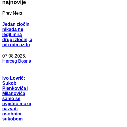
najnovije
Prev
Next
Jedan zločin
nikada ne
legitimira
drugi zločin, a
niti odmazdu
07.08.2026.
Herceg Bosna
Ivo Lovrić:
Sukob
Plenkovića i
Milanovića
samo se
uvjetno može
nazvati
osobnim
sukobom