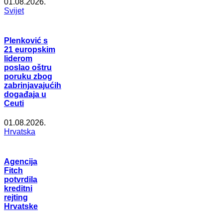
01.08.2026.
Svijet
Plenković s
21 europskim
liderom
poslao oštru
poruku zbog
zabrinjavajućih
događaja u
Ceuti
01.08.2026.
Hrvatska
Agencija
Fitch
potvrdila
kreditni
rejting
Hrvatske