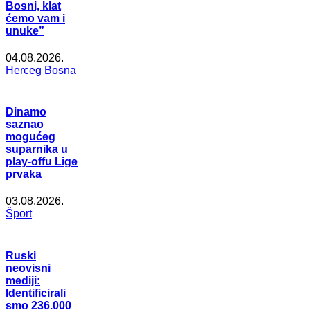
Bosni, klat
ćemo vam i
unuke”
04.08.2026.
Herceg Bosna
Dinamo
saznao
mogućeg
suparnika u
play-offu Lige
prvaka
03.08.2026.
Šport
Ruski
neovisni
mediji:
Identificirali
smo 236.000