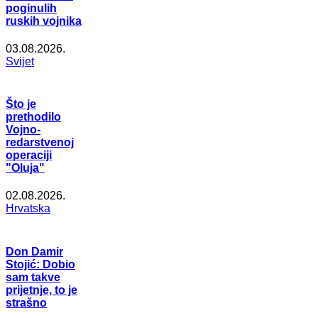
poginulih
ruskih vojnika
03.08.2026.
Svijet
Što je
prethodilo
Vojno-
redarstvenoj
operaciji
"Oluja"
02.08.2026.
Hrvatska
Don Damir
Stojić: Dobio
sam takve
prijetnje, to je
strašno