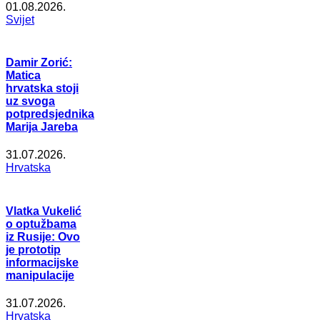
01.08.2026.
Svijet
Damir Zorić:
Matica
hrvatska stoji
uz svoga
potpredsjednika
Marija Jareba
31.07.2026.
Hrvatska
Vlatka Vukelić
o optužbama
iz Rusije: Ovo
je prototip
informacijske
manipulacije
31.07.2026.
Hrvatska