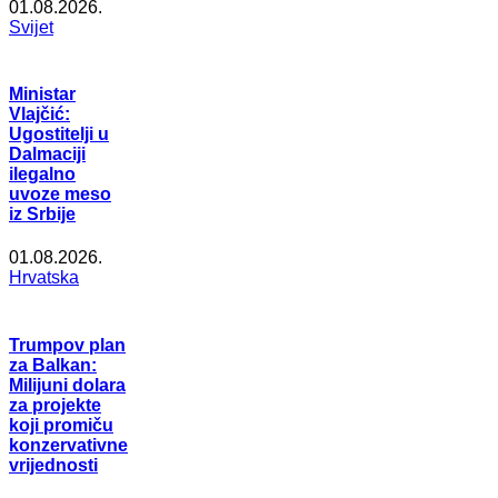
01.08.2026.
Svijet
Ministar
Vlajčić:
Ugostitelji u
Dalmaciji
ilegalno
uvoze meso
iz Srbije
01.08.2026.
Hrvatska
Trumpov plan
za Balkan:
Milijuni dolara
za projekte
koji promiču
konzervativne
vrijednosti