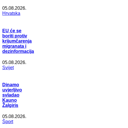
05.08.2026.
Hrvatska
EU će se
boriti protiv
krijumčarenja
migranata i
dezinformacija
05.08.2026.
Svijet
Dinamo
uvjerljivo
svladao
Kauno
Žalgiris
05.08.2026.
Šport