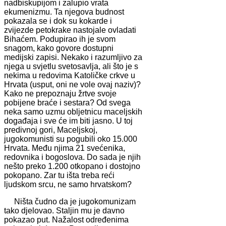
nadbiskupijom i zalupio vrata
ekumenizmu. Ta njegova budnost
pokazala se i dok su kokarde i
zvijezde petokrake nastojale ovladati
Bihaćem. Podupirao ih je svom
snagom, kako govore dostupni
medijski zapisi. Nekako i razumljivo za
njega u svjetlu svetosavlja, ali što je s
nekima u redovima Katoličke crkve u
Hrvata (usput, oni ne vole ovaj naziv)?
Kako ne prepoznaju žrtve svoje
pobijene braće i sestara? Od svega
neka samo uzmu obljetnicu maceljskih
događaja i sve će im biti jasno. U toj
predivnoj gori, Maceljskoj,
jugokomunisti su pogubili oko 15.000
Hrvata. Među njima 21 svećenika,
redovnika i bogoslova. Do sada je njih
nešto preko 1.200 otkopano i dostojno
pokopano. Zar tu išta treba reći
ljudskom srcu, ne samo hrvatskom?
Ništa čudno da je jugokomunizam
tako djelovao. Staljin mu je davno
pokazao put. Nažalost određenima