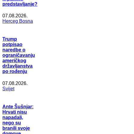
predstavljanje?
07.08.2026.
Herceg Bosna
Trump
potpisao
naredbe o
ograničavanju
američkog
državljanstva
po rođenju
07.08.2026.
Svijet
Ante Šušnjar:
Hrvati nisu
napadali,
nego su
branili svoje
domove