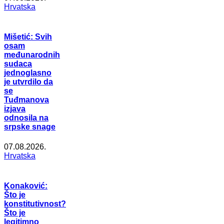
Hrvatska
Mišetić: Svih
osam
međunarodnih
sudaca
jednoglasno
je utvrdilo da
se
Tuđmanova
izjava
odnosila na
srpske snage
07.08.2026.
Hrvatska
Konaković:
Što je
konstitutivnost?
Što je
legitimno