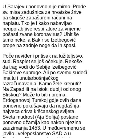
U Sarajevu ponovno nije mirno. Prođe
sv. misa zadušnica za hrvatske žrtve
pa stigoše zabašureni računi na
naplatu. Tko je i kako nabavljao
neuporabljive respiratore za vrijeme
pošasti zvane koronavirus? Uhitiše
tamo neke, a Bakir se Izetbegović
prope na zadnje noge da ih spasi.
Poče neviđeni pritisak na tužiteljstvo,
sud. Rasplet se još očekuje. Rekoše
da trag vodi do Sebije Izetbegović,
Bakirove supruge. Ali po svemu sudeći
ima tu i unutarbošnjačkog
razračunavanja. Kamo žele krenuti?
Na Zapad ili na Istok, dublji od onog
Bliskog? Može to biti i prema
Erdoganovoj Turskoj gdje ovih dana
ponovno pokušavaju da negdašnja
najveća crkva kršćanskog svijeta
Sveta mudrost (Aja Sofija) postane
ponovno džamija kao nakon njezina
zauzimanja 1453. U međuvremenu se
javilo i veleposlanstvo SAD-a u