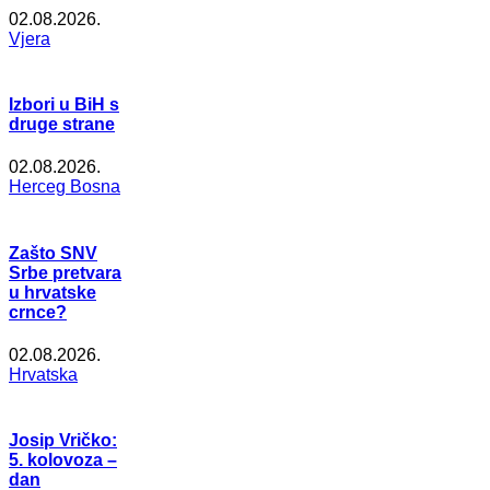
02.08.2026.
Vjera
Izbori u BiH s
druge strane
02.08.2026.
Herceg Bosna
Zašto SNV
Srbe pretvara
u hrvatske
crnce?
02.08.2026.
Hrvatska
Josip Vričko:
5. kolovoza –
dan