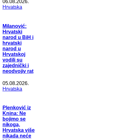
06.08.2026.
Hrvatska
Milanović:
Hrvatski
narod u BiH i
hrvatski
narod u
Hrvatskoj
vodili su
zajednički i
neodvojiv rat
05.08.2026.
Hrvatska
Plenković iz
Knina: Ne
bojimo se
nikoga,
Hrvatska više
nikada neće