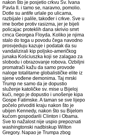
nakon što je posjetio crkvu Sv. Ivana
Pavla II. i tamo se, naravno, pomolio.
Dotle su antife urlale po ulicama,
razbijale i palile, također i crkve. Sve u
ime borbe protiv rasizma, jer je bijeli
policajac proteklih dana skrivio smrt
crnca Georgea Floyda. Koliko je njima
stalo do toga u povodu čega navodno
prosvjeduju kazuje i podatak da su
vandalizirali kip poljsko-američkog
junaka Kościuszka koji se zalagao za
slobodu i obrazovanje robova. Ozbiljni
promatrači kažu da samo provode
naloge totalitarne globalističke elite iz
sjene vođene demonima. Taj mrski
Trump ne samo da je dopustio
služenje katoličke sv. mise u Bijeloj
kući, nego je dopustio i unošenje kipa
Gospe Fatimske. A taman se sve lijepo
počelo privoditi kraju nakon što je
ubijen Kennedy, nakon što su Bijelom
kućom gospodarili Clinton i Obama.
Sve to nažalost nije uspio prepoznati
washingtonski nadbiskup Wilton
Gregory. Napao je Trumpa zbog