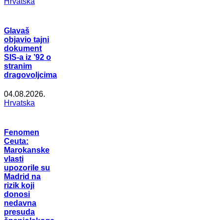
Hrvatska
Glavaš
objavio tajni
dokument
SIS-a iz ’92 o
stranim
dragovoljcima
04.08.2026.
Hrvatska
Fenomen
Ceuta:
Marokanske
vlasti
upozorile su
Madrid na
rizik koji
donosi
nedavna
presuda