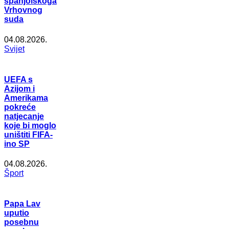
španjolskoga
Vrhovnog
suda
04.08.2026.
Svijet
UEFA s
Azijom i
Amerikama
pokreće
natjecanje
koje bi moglo
uništiti FIFA-
ino SP
04.08.2026.
Šport
Papa Lav
uputio
posebnu