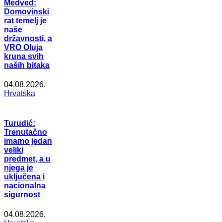
Medved:
Domovinski
rat temelj je
naše
državnosti, a
VRO Oluja
kruna svih
naših bitaka
04.08.2026.
Hrvatska
Turudić:
Trenutačno
imamo jedan
veliki
predmet, a u
njega je
uključena i
nacionalna
sigurnost
04.08.2026.