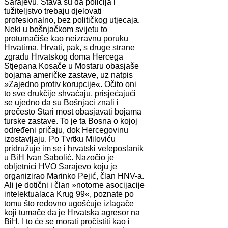
Sarajevu. Stava su da policija i
tužiteljstvo trebaju djelovati
profesionalno, bez političkog utjecaja.
Neki u bošnjačkom svijetu to
protumačiše kao neizravnu poruku
Hrvatima. Hrvati, pak, s druge strane
zgradu Hrvatskog doma Hercega
Stjepana Kosače u Mostaru obasjaše
bojama američke zastave, uz natpis
»Zajedno protiv korupcije«. Očito oni
to sve drukčije shvaćaju, prisjećajući
se ujedno da su Bošnjaci znali i
prečesto Stari most obasjavati bojama
turske zastave. To je ta Bosna o kojoj
određeni pričaju, dok Hercegovinu
izostavljaju. Po Tvrtku Miloviću
pridružuje im se i hrvatski veleposlanik
u BiH Ivan Sabolić. Nazočio je
obljetnici HVO Sarajevo koju je
organizirao Marinko Pejić, član HNV-a.
Ali je dotični i član »notorne asocijacije
intelektualaca Krug 99«, poznate po
tomu što redovno ugošćuje izlagače
koji tumače da je Hrvatska agresor na
BiH. I to će se morati pročistiti kao i