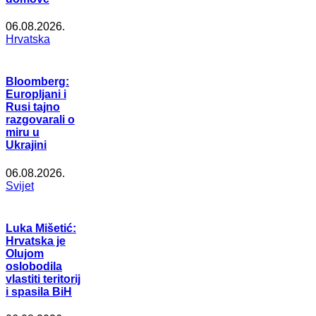
06.08.2026.
Hrvatska
Bloomberg:
Europljani i
Rusi tajno
razgovarali o
miru u
Ukrajini
06.08.2026.
Svijet
Luka Mišetić:
Hrvatska je
Olujom
oslobodila
vlastiti teritorij
i spasila BiH