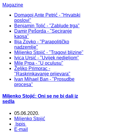
Magazine
Domagoj Ante Petrić - "Hrvatski
poslovi"
Benjamin Tolić - "Zablude trga"
Damir Pešorda - "Seciranje
kaosa"
Ilija Zovko - "Parapolitičko
nadzemlje"
Miljenko Stojić - "Tragovi blizine"
Ivica Ursić - "Uvijek nedjeljom"
Mile Prpa - "U oculusu"
Željko Primorac -
"Raskrinkavanje prijevara"
Ivan Mihael Ban - "Prosudbe
procesa"
Miljenko Stojić: Oni se ne bi dali iz
sedla
05.06.2020.
Miljenko Stojić
Ispis
E-mail