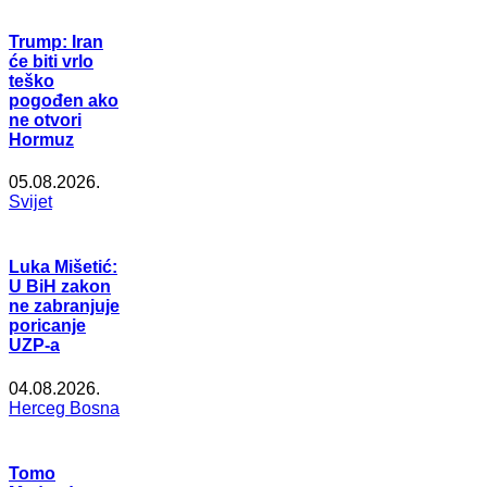
Trump: Iran
će biti vrlo
teško
pogođen ako
ne otvori
Hormuz
05.08.2026.
Svijet
Luka Mišetić:
U BiH zakon
ne zabranjuje
poricanje
UZP-a
04.08.2026.
Herceg Bosna
Tomo