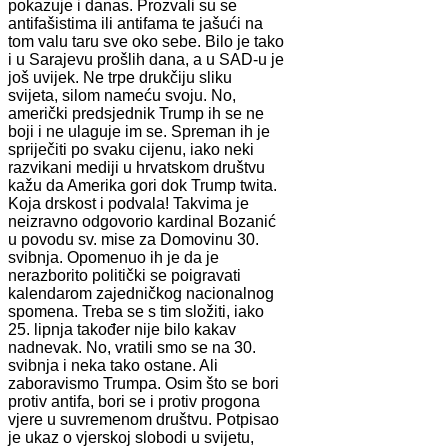
pokazuje i danas. Prozvali su se
antifašistima ili antifama te jašući na
tom valu taru sve oko sebe. Bilo je tako
i u Sarajevu prošlih dana, a u SAD-u je
još uvijek. Ne trpe drukčiju sliku
svijeta, silom nameću svoju. No,
američki predsjednik Trump ih se ne
boji i ne ulaguje im se. Spreman ih je
spriječiti po svaku cijenu, iako neki
razvikani mediji u hrvatskom društvu
kažu da Amerika gori dok Trump twita.
Koja drskost i podvala! Takvima je
neizravno odgovorio kardinal Bozanić
u povodu sv. mise za Domovinu 30.
svibnja. Opomenuo ih je da je
nerazborito politički se poigravati
kalendarom zajedničkog nacionalnog
spomena. Treba se s tim složiti, iako
25. lipnja također nije bilo kakav
nadnevak. No, vratili smo se na 30.
svibnja i neka tako ostane. Ali
zaboravismo Trumpa. Osim što se bori
protiv antifa, bori se i protiv progona
vjere u suvremenom društvu. Potpisao
je ukaz o vjerskoj slobodi u svijetu,