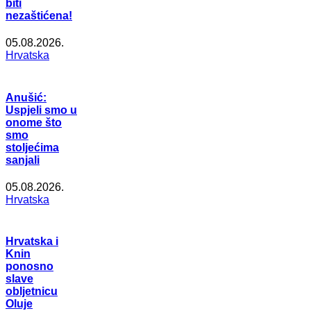
biti
nezaštićena!
05.08.2026.
Hrvatska
Anušić:
Uspjeli smo u
onome što
smo
stoljećima
sanjali
05.08.2026.
Hrvatska
Hrvatska i
Knin
ponosno
slave
obljetnicu
Oluje