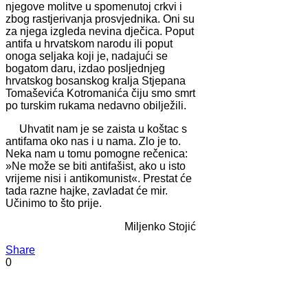
njegove molitve u spomenutoj crkvi i
zbog rastjerivanja prosvjednika. Oni su
za njega izgleda nevina dječica. Poput
antifa u hrvatskom narodu ili poput
onoga seljaka koji je, nadajući se
bogatom daru, izdao posljednjeg
hrvatskog bosanskog kralja Stjepana
Tomaševića Kotromanića čiju smo smrt
po turskim rukama nedavno obilježili.
Uhvatit nam je se zaista u koštac s
antifama oko nas i u nama. Zlo je to.
Neka nam u tomu pomogne rečenica:
»Ne može se biti antifašist, ako u isto
vrijeme nisi i antikomunist«. Prestat će
tada razne hajke, zavladat će mir.
Učinimo to što prije.
Miljenko Stojić
Share
0