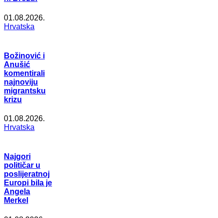
01.08.2026.
Hrvatska
Božinović i
Anušić
komentirali
najnoviju
migrantsku
krizu
01.08.2026.
Hrvatska
Najgori
političar u
poslijeratnoj
Europi bila je
Angela
Merkel