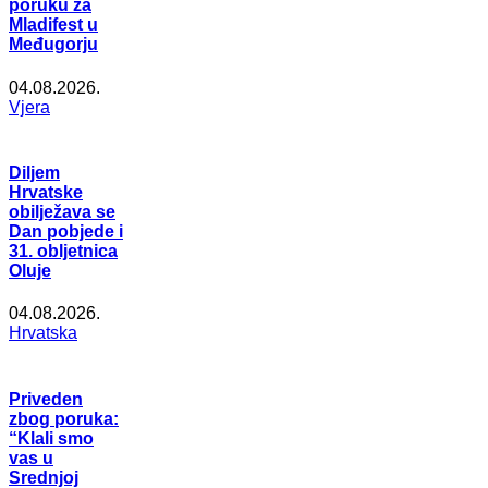
poruku za
Mladifest u
Međugorju
04.08.2026.
Vjera
Diljem
Hrvatske
obilježava se
Dan pobjede i
31. obljetnica
Oluje
04.08.2026.
Hrvatska
Priveden
zbog poruka:
“Klali smo
vas u
Srednjoj