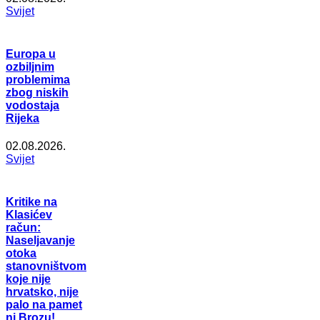
Svijet
Europa u
ozbiljnim
problemima
zbog niskih
vodostaja
Rijeka
02.08.2026.
Svijet
Kritike na
Klasićev
račun:
Naseljavanje
otoka
stanovništvom
koje nije
hrvatsko, nije
palo na pamet
ni Brozu!