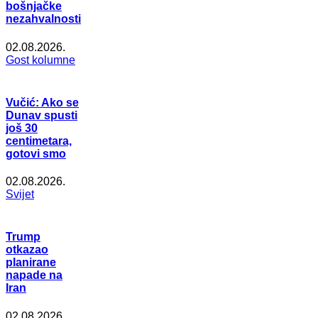
bošnjačke
nezahvalnosti
02.08.2026.
Gost kolumne
Vučić: Ako se
Dunav spusti
još 30
centimetara,
gotovi smo
02.08.2026.
Svijet
Trump
otkazao
planirane
napade na
Iran
02.08.2026.