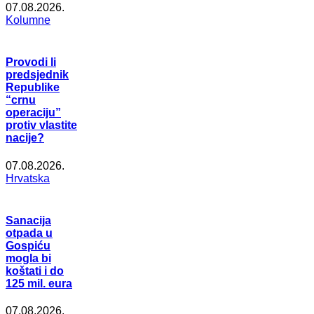
07.08.2026.
Kolumne
Provodi li
predsjednik
Republike
“crnu
operaciju”
protiv vlastite
nacije?
07.08.2026.
Hrvatska
Sanacija
otpada u
Gospiću
mogla bi
koštati i do
125 mil. eura
07.08.2026.