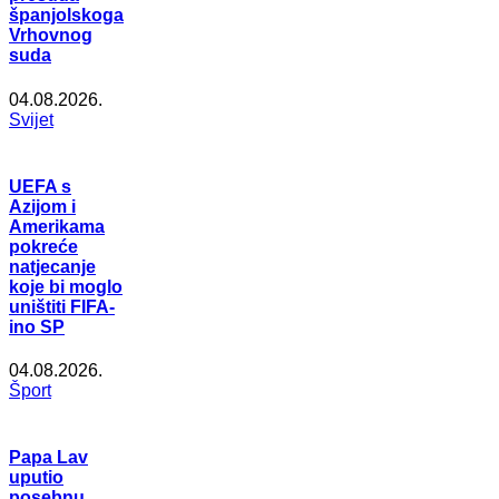
španjolskoga
Vrhovnog
suda
04.08.2026.
Svijet
UEFA s
Azijom i
Amerikama
pokreće
natjecanje
koje bi moglo
uništiti FIFA-
ino SP
04.08.2026.
Šport
Papa Lav
uputio
posebnu