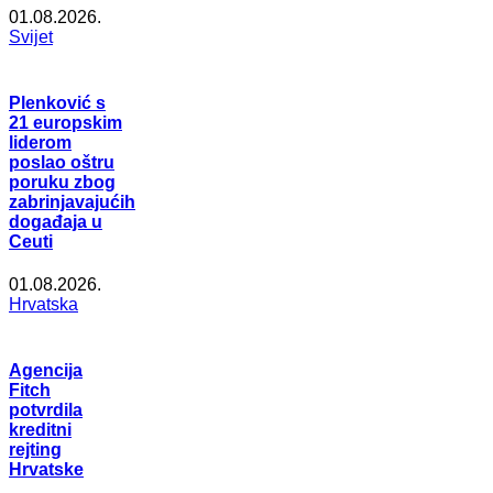
01.08.2026.
Svijet
Plenković s
21 europskim
liderom
poslao oštru
poruku zbog
zabrinjavajućih
događaja u
Ceuti
01.08.2026.
Hrvatska
Agencija
Fitch
potvrdila
kreditni
rejting
Hrvatske