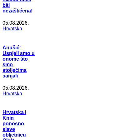
biti
nezaštićena!
05.08.2026.
Hrvatska
Anušić:
Uspjeli smo u
onome što
smo
stoljećima
sanjali
05.08.2026.
Hrvatska
Hrvatska i
Knin
ponosno
slave
obljetnicu