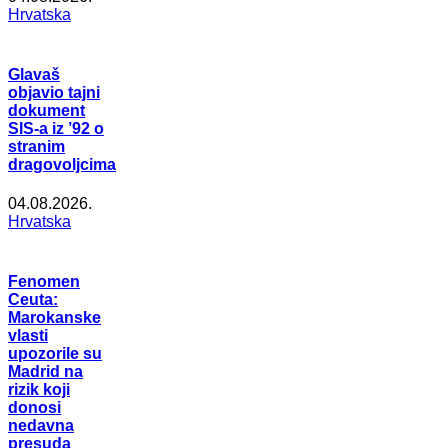
Hrvatska
Glavaš
objavio tajni
dokument
SIS-a iz ’92 o
stranim
dragovoljcima
04.08.2026.
Hrvatska
Fenomen
Ceuta:
Marokanske
vlasti
upozorile su
Madrid na
rizik koji
donosi
nedavna
presuda