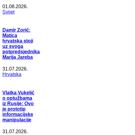
01.08.2026.
Svijet
Damir Zorić:
Matica
hrvatska stoji
uz svoga
potpredsjednika
Marija Jareba
31.07.2026.
Hrvatska
Vlatka Vukelić
o optužbama
iz Rusije: Ovo
je prototip
informacijske
manipulacije
31.07.2026.