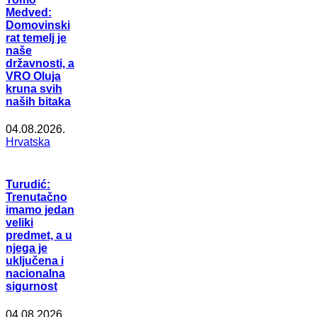
Medved:
Domovinski
rat temelj je
naše
državnosti, a
VRO Oluja
kruna svih
naših bitaka
04.08.2026.
Hrvatska
Turudić:
Trenutačno
imamo jedan
veliki
predmet, a u
njega je
uključena i
nacionalna
sigurnost
04.08.2026.