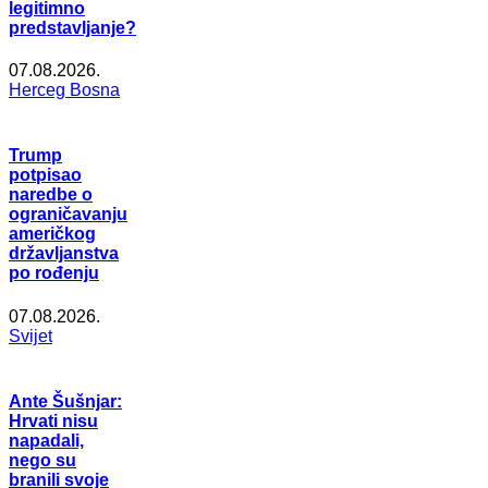
legitimno
predstavljanje?
07.08.2026.
Herceg Bosna
Trump
potpisao
naredbe o
ograničavanju
američkog
državljanstva
po rođenju
07.08.2026.
Svijet
Ante Šušnjar:
Hrvati nisu
napadali,
nego su
branili svoje