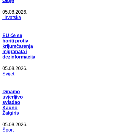
Oluje
05.08.2026.
Hrvatska
EU će se
boriti protiv
krijumčarenja
migranata i
dezinformacija
05.08.2026.
Svijet
Dinamo
uvjerljivo
svladao
Kauno
Žalgiris
05.08.2026.
Šport