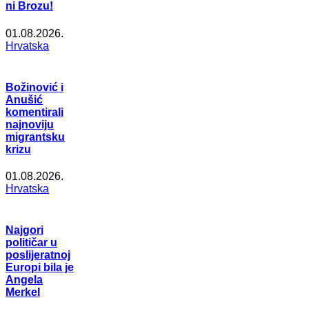
ni Brozu!
01.08.2026.
Hrvatska
Božinović i
Anušić
komentirali
najnoviju
migrantsku
krizu
01.08.2026.
Hrvatska
Najgori
političar u
poslijeratnoj
Europi bila je
Angela
Merkel