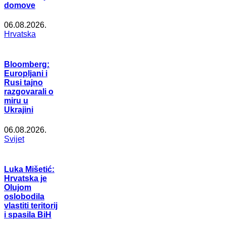
domove
06.08.2026.
Hrvatska
Bloomberg:
Europljani i
Rusi tajno
razgovarali o
miru u
Ukrajini
06.08.2026.
Svijet
Luka Mišetić:
Hrvatska je
Olujom
oslobodila
vlastiti teritorij
i spasila BiH