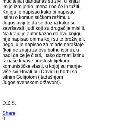
mučitelja i dandanas su živi. U knjizi
im je izmijenio imena i ne će ih tužiti.
Knjigu je napisao kako bi napisao
istinu o komunističkom režimu u
Jugoslaviji te da se dozna kako su
završavali ljudi koji su drugačije mislili.
Na kraju je autor kazao da ovu knjigu
nije napisao onima koji su to proživjeli,
nego ju je napisao za mlađe naraštaje
(koji ne znaju za ovu bolnu istinu), u
nadi da će je čitati, i tako doznati istinu
iz naše krvave prošlosti tijekom
komunističke vlasti, u kojoj su manje-
više svi Hrvati bili Davidi u borbi sa
silnim Golijotom ( tadašnjom
Jugoslavenskom državom).
D.Z.S.
Share
0