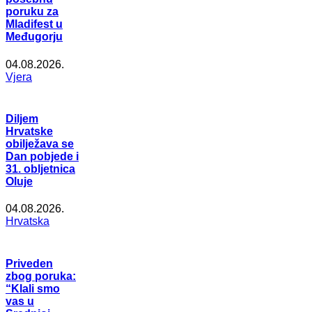
poruku za
Mladifest u
Međugorju
04.08.2026.
Vjera
Diljem
Hrvatske
obilježava se
Dan pobjede i
31. obljetnica
Oluje
04.08.2026.
Hrvatska
Priveden
zbog poruka:
“Klali smo
vas u