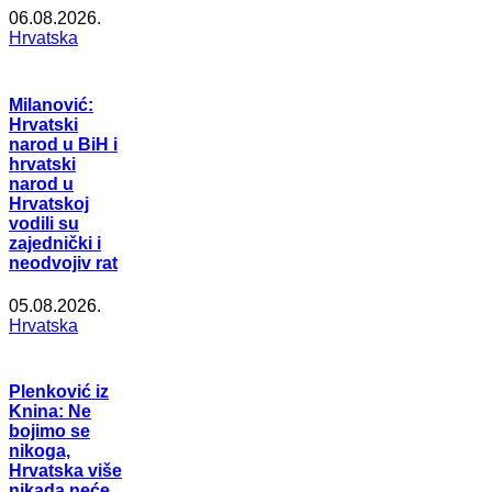
06.08.2026.
Hrvatska
Milanović:
Hrvatski
narod u BiH i
hrvatski
narod u
Hrvatskoj
vodili su
zajednički i
neodvojiv rat
05.08.2026.
Hrvatska
Plenković iz
Knina: Ne
bojimo se
nikoga,
Hrvatska više
nikada neće