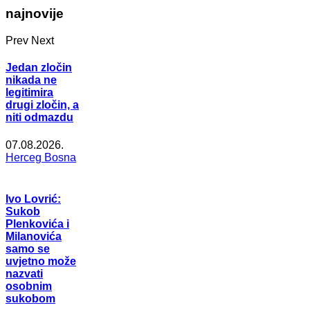
najnovije
Prev
Next
Jedan zločin
nikada ne
legitimira
drugi zločin, a
niti odmazdu
07.08.2026.
Herceg Bosna
Ivo Lovrić:
Sukob
Plenkovića i
Milanovića
samo se
uvjetno može
nazvati
osobnim
sukobom