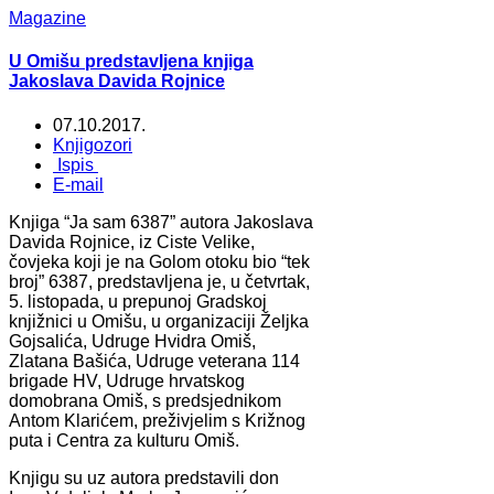
Magazine
U Omišu predstavljena knjiga
Jakoslava Davida Rojnice
07.10.2017.
Knjigozori
Ispis
E-mail
Knjiga “Ja sam 6387” autora Jakoslava
Davida Rojnice, iz Ciste Velike,
čovjeka koji je na Golom otoku bio “tek
broj” 6387, predstavljena je, u četvrtak,
5. listopada, u prepunoj Gradskoj
knjižnici u Omišu, u organizaciji Željka
Gojsalića, Udruge Hvidra Omiš,
Zlatana Bašića, Udruge veterana 114
brigade HV, Udruge hrvatskog
domobrana Omiš, s predsjednikom
Antom Klarićem, preživjelim s Križnog
puta i Centra za kulturu Omiš.
Knjigu su uz autora predstavili don