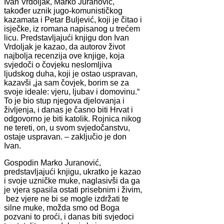
Ivan Vrdoljak, Marko Juranović,
također uznik jugo-komunističkog
kazamata i Petar Buljević, koji je čitao i
isječke, iz romana napisanog u trećem
licu. Predstavljajući knjigu don Ivan
Vrdoljak je kazao, da autorov život
najbolja recenzija ove knjige, koja
svjedoči o čovjeku neslomljiva
ljudskog duha, koji je ostao uspravan,
kazavši „ja sam čovjek, borim se za
svoje ideale: vjeru, ljubav i domovinu.“
To je bio stup njegova djelovanja i
življenja, i danas je časno biti Hrvat i
odgovorno je biti katolik. Rojnica nikog
ne tereti, on, u svom svjedočanstvu,
ostaje uspravan. – zaključio je don
Ivan.
Gospodin Marko Juranović,
predstavljajući knjigu, ukratko je kazao
i svoje uzničke muke, naglasivši da ga
je vjera spasila ostati prisebnim i živim,
bez vjere ne bi se mogle izdržati te
silne muke, možda smo od Boga
pozvani to proći, i danas biti svjedoci