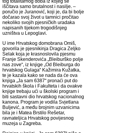
tog totalitarnog doba iz kojeg se
iščitava samo brutalnost i nasilje. –
poručio je Juranović, koji je, da bi bolje
dočarao svoj život u tamnici pročitao
nekoliko svojih pjesničkih uradaka
napisanih tijekom trogodišnjeg
uzništva u Lepoglavi.
U ime Hrvatskog domobrana Omiš,
govorila je pjesnikinja Dragica Zeljko
Selak koja je krasnoslovila pjesmu
Franje Skenderovića „Bleiburško polje
nas zove“, iz knjige „Od Bleiburga do
hrvatskog Gulaga“ Kažimira Kužatka,
te je kazala kako se nada da će ova
knjiga „Ja sam 6387“ pronaći put do
hrvatskih škola i Fakulteta i da ovakve
knjige trebaju ući u školski program i
biti sastavni dio hrvatskog nacionalnog
kanona. Program je vodila Svjetlana
Buljević, a među brojnim uzvanicima
bila je i Matea Brstilo Rešetar,
ravnateljica Hrvatskog povijesnog
muzeja u Zagreba.