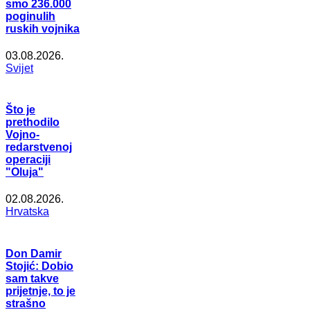
smo 236.000
poginulih
ruskih vojnika
03.08.2026.
Svijet
Što je
prethodilo
Vojno-
redarstvenoj
operaciji
"Oluja"
02.08.2026.
Hrvatska
Don Damir
Stojić: Dobio
sam takve
prijetnje, to je
strašno