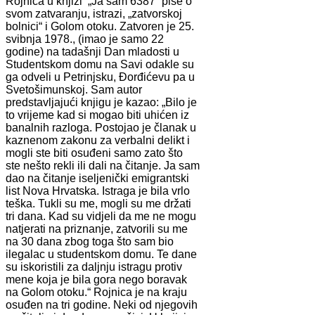
Rojnica u knjizi „Ja sam 6387“ piše o
svom zatvaranju, istrazi, „zatvorskoj
bolnici“ i Golom otoku. Zatvoren je 25.
svibnja 1978., (imao je samo 22
godine) na tadašnji Dan mladosti u
Studentskom domu na Savi odakle su
ga odveli u Petrinjsku, Đorđićevu pa u
Svetošimunskoj. Sam autor
predstavljajući knjigu je kazao: „Bilo je
to vrijeme kad si mogao biti uhićen iz
banalnih razloga. Postojao je članak u
kaznenom zakonu za verbalni delikt i
mogli ste biti osuđeni samo zato što
ste nešto rekli ili dali na čitanje. Ja sam
dao na čitanje iseljenički emigrantski
list Nova Hrvatska. Istraga je bila vrlo
teška. Tukli su me, mogli su me držati
tri dana. Kad su vidjeli da me ne mogu
natjerati na priznanje, zatvorili su me
na 30 dana zbog toga što sam bio
ilegalac u studentskom domu. Te dane
su iskoristili za daljnju istragu protiv
mene koja je bila gora nego boravak
na Golom otoku.“ Rojnica je na kraju
osuđen na tri godine. Neki od njegovih