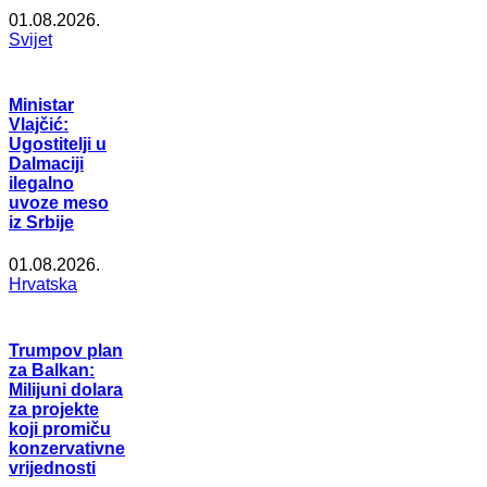
01.08.2026.
Svijet
Ministar
Vlajčić:
Ugostitelji u
Dalmaciji
ilegalno
uvoze meso
iz Srbije
01.08.2026.
Hrvatska
Trumpov plan
za Balkan:
Milijuni dolara
za projekte
koji promiču
konzervativne
vrijednosti