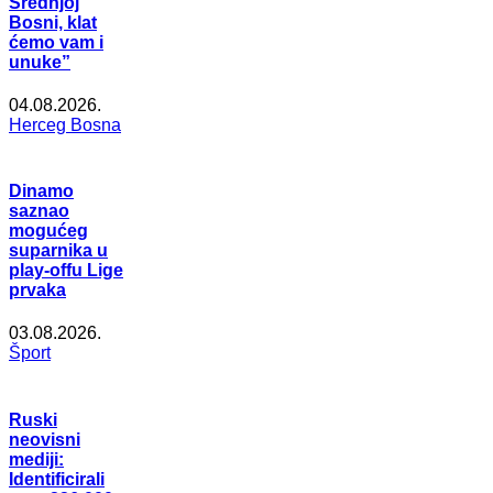
Srednjoj
Bosni, klat
ćemo vam i
unuke”
04.08.2026.
Herceg Bosna
Dinamo
saznao
mogućeg
suparnika u
play-offu Lige
prvaka
03.08.2026.
Šport
Ruski
neovisni
mediji:
Identificirali