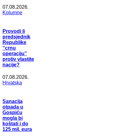
07.08.2026.
Kolumne
Provodi li
predsjednik
Republike
“crnu
operaciju”
protiv vlastite
nacije?
07.08.2026.
Hrvatska
Sanacija
otpada u
Gospiću
mogla bi
koštati i do
125 mil. eura