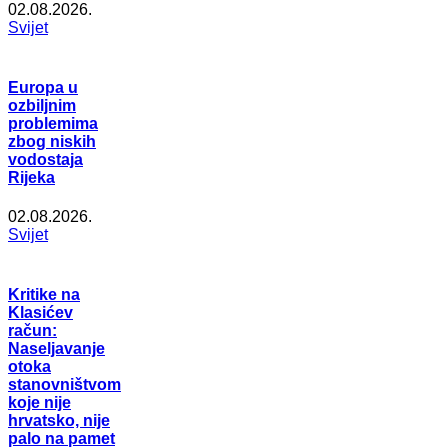
02.08.2026.
Svijet
Europa u
ozbiljnim
problemima
zbog niskih
vodostaja
Rijeka
02.08.2026.
Svijet
Kritike na
Klasićev
račun:
Naseljavanje
otoka
stanovništvom
koje nije
hrvatsko, nije
palo na pamet