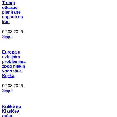
Trump
otkazao
planirane
napade na
Iran
02.08.2026.
Svijet
Europa u
ozbiljnim
problemima
zbog niskih
vodostaja
Rijeka
02.08.2026.
Svijet
Kritike na
Klasićev
račun: