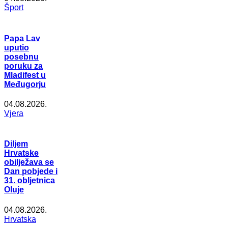
Šport
Papa Lav
uputio
posebnu
poruku za
Mladifest u
Međugorju
04.08.2026.
Vjera
Diljem
Hrvatske
obilježava se
Dan pobjede i
31. obljetnica
Oluje
04.08.2026.
Hrvatska