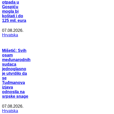
otpada u
Gospiću
mogla bi
koštati i do
125 mil. eura
07.08.2026.
Hrvatska
Mišetić: Svih
osam
međunarodnih
sudaca
jednoglasno
je utvrdilo da
se
Tuđmanova
izjava
odnosila na
srpske snage
07.08.2026.
Hrvatska