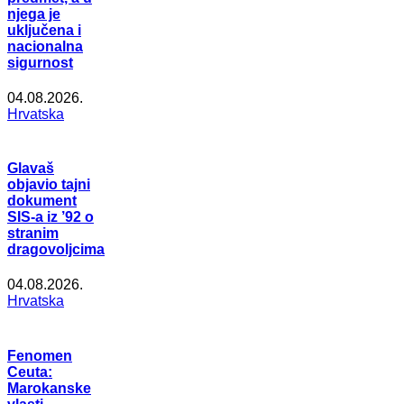
njega je
uključena i
nacionalna
sigurnost
04.08.2026.
Hrvatska
Glavaš
objavio tajni
dokument
SIS-a iz ’92 o
stranim
dragovoljcima
04.08.2026.
Hrvatska
Fenomen
Ceuta:
Marokanske