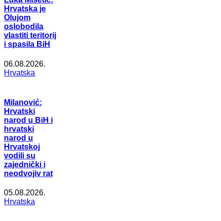
Hrvatska je
Olujom
oslobodila
vlastiti teritorij
i spasila BiH
06.08.2026.
Hrvatska
Milanović:
Hrvatski
narod u BiH i
hrvatski
narod u
Hrvatskoj
vodili su
zajednički i
neodvojiv rat
05.08.2026.
Hrvatska