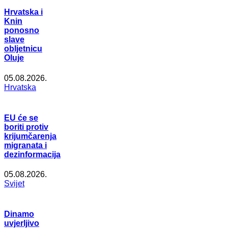
Hrvatska i
Knin
ponosno
slave
obljetnicu
Oluje
05.08.2026.
Hrvatska
EU će se
boriti protiv
krijumčarenja
migranata i
dezinformacija
05.08.2026.
Svijet
Dinamo
uvjerljivo