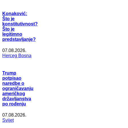
Konaković:
Što je
konstitutivnost?
Što je
legitimno
predstavljanje?
07.08.2026.
Herceg Bosna
Trump
potpisao
naredbe o
ograničavanju
američkog
državljanstva
po rođenju
07.08.2026.
Svijet