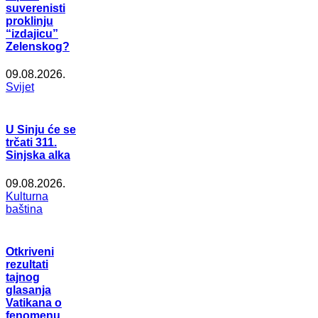
suverenisti
proklinju
“izdajicu”
Zelenskog?
09.08.2026.
Svijet
U Sinju će se
trčati 311.
Sinjska alka
09.08.2026.
Kulturna
baština
Otkriveni
rezultati
tajnog
glasanja
Vatikana o
fenomenu