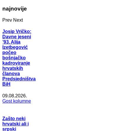
najnovije
Prev
Next
Josip Vričko:
Davne jeseni
’93. Alija
Izetbegović
počeo
bošnjačko
kadroviranje
hrvatskih
članova
Predsjedništva
BiH
09.08.2026.
Gost kolumne
Zašto neki
hrvatski ali i
srpski