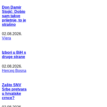
Don Damir
Stojić: Dobio
sam takve
prijetnje, to je
strašno
02.08.2026.
Vjera
Izbori u BiH s
druge strane
02.08.2026.
Herceg Bosna
Zašto SNV
Srbe pretvara
u hrvatske
crnce?