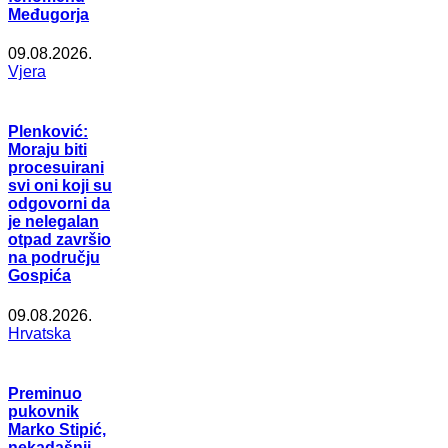
Međugorja
09.08.2026.
Vjera
Plenković:
Moraju biti
procesuirani
svi oni koji su
odgovorni da
je nelegalan
otpad završio
na području
Gospića
09.08.2026.
Hrvatska
Preminuo
pukovnik
Marko Stipić,
nekadašnji