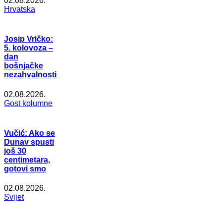
02.08.2026.
Hrvatska
Josip Vričko:
5. kolovoza –
dan
bošnjačke
nezahvalnosti
02.08.2026.
Gost kolumne
Vučić: Ako se
Dunav spusti
još 30
centimetara,
gotovi smo
02.08.2026.
Svijet