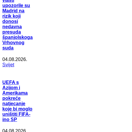
vlasti
upozorile su
Madrid na
rizik koji
donosi
nedavna
presuda
španjolskoga
Vrhovnog
suda
04.08.2026.
Svijet
UEFA s
Azijom i
Amerikama
pokreće
natjecanje
koje bi moglo
uništiti FIFA-
ino SP
04.08.2026.