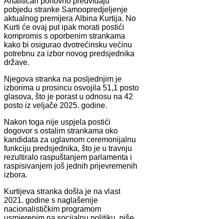
Analitičari ponovno predviđaju
pobjedu stranke Samoopredjeljenje
aktualnog premijera Albina Kurtija. No
Kurti će ovaj put ipak morati postići
kompromis s oporbenim strankama
kako bi osigurao dvotrećinsku većinu
potrebnu za izbor novog predsjednika
države.
Njegova stranka na posljednjim je
izborima u prosincu osvojila 51,1 posto
glasova, što je porast u odnosu na 42
posto iz veljače 2025. godine.
Nakon toga nije uspjela postići
dogovor s ostalim strankama oko
kandidata za uglavnom ceremonijalnu
funkciju predsjednika, što je u travnju
rezultiralo raspuštanjem parlamenta i
raspisivanjem još jednih prijevremenih
izbora.
Kurtijeva stranka došla je na vlast
2021. godine s naglašenije
nacionalističkim programom
usmjerenim na socijalnu politiku, piše