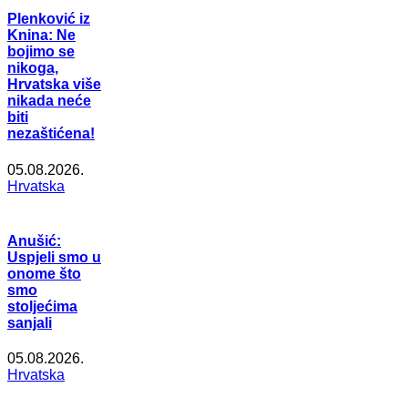
Plenković iz
Knina: Ne
bojimo se
nikoga,
Hrvatska više
nikada neće
biti
nezaštićena!
05.08.2026.
Hrvatska
Anušić:
Uspjeli smo u
onome što
smo
stoljećima
sanjali
05.08.2026.
Hrvatska