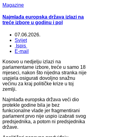
Magazine
Najmlađa europska država izlazi na
treće izbore u godinu i pol
07.06.2026.
Svijet
Ispis
E-mail
Kosovo u nedjelju izlazi na
parlamentarne izbore, treće u samo 18
mjeseci, nakon što nijedna stranka nije
uspjela osigurati dovoljno snažnu
većinu za kraj političke krize u toj
zemlji.
Najmlađa europska država veći dio
protekle godine bila je bez
funkcionalne vlade jer fragmentirani
parlament prvo nije uspio izabrati svog
predsjednika, a potom ni predsjednika
države.