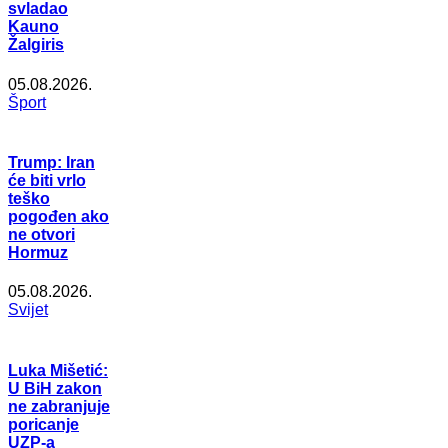
svladao
Kauno
Žalgiris
05.08.2026.
Šport
Trump: Iran
će biti vrlo
teško
pogođen ako
ne otvori
Hormuz
05.08.2026.
Svijet
Luka Mišetić:
U BiH zakon
ne zabranjuje
poricanje
UZP-a