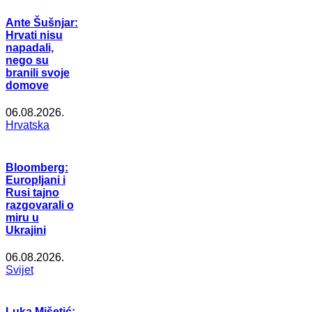
Ante Šušnjar:
Hrvati nisu
napadali,
nego su
branili svoje
domove
06.08.2026.
Hrvatska
Bloomberg:
Europljani i
Rusi tajno
razgovarali o
miru u
Ukrajini
06.08.2026.
Svijet
Luka Mišetić: