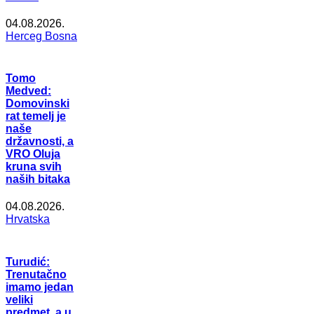
04.08.2026.
Herceg Bosna
Tomo
Medved:
Domovinski
rat temelj je
naše
državnosti, a
VRO Oluja
kruna svih
naših bitaka
04.08.2026.
Hrvatska
Turudić:
Trenutačno
imamo jedan
veliki
predmet, a u