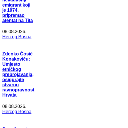
emigrant koji
je 1974.
pripremao
atentat na Tita
08.08.2026.
Herceg Bosna
Zdenko Ćosić
Konakoviću:
Umjesto
etničkog
prebrojavanja,
osigurajte
stvarnu
ravnopravnost
Hrvata
08.08.2026.
Herceg Bosna