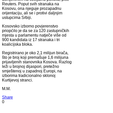
Reuters. Poput svih stranaka na
Kosovu, ona njeguje prozapadnu
orijentaciju, ali se i protivi daljnjim
ustupcima Srbiji.
Kosovsko izborno povjerenstvo
priopćilo je da se za 120 zastupničkih
mjesta u parlamentu natječe više od
900 kandidata iz 17 stranaka i tri
koalicijska bloka.
Registrirano je oko 2,1 milijun birača,
što je broj koji premašuje 1,6 milijuna
prijavljenih stanovnika Kosova. Razlog
leži u brojnoj dijaspori, pretežno
smještenoj u zapadnoj Europi, na
izborima tradicionalno sklonoj
Kurtijevoj stranci.
M.M.
Share
0