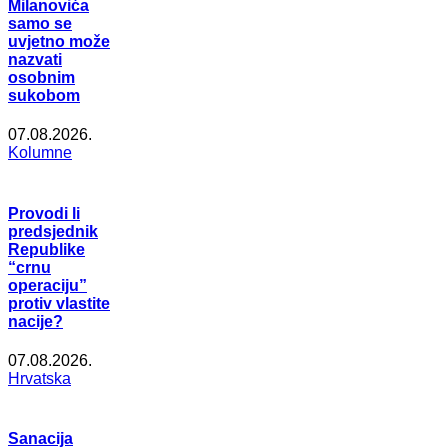
Milanovića
samo se
uvjetno može
nazvati
osobnim
sukobom
07.08.2026.
Kolumne
Provodi li
predsjednik
Republike
“crnu
operaciju”
protiv vlastite
nacije?
07.08.2026.
Hrvatska
Sanacija