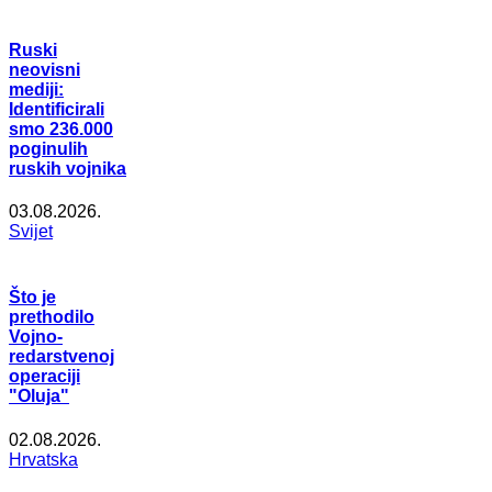
Ruski
neovisni
mediji:
Identificirali
smo 236.000
poginulih
ruskih vojnika
03.08.2026.
Svijet
Što je
prethodilo
Vojno-
redarstvenoj
operaciji
"Oluja"
02.08.2026.
Hrvatska