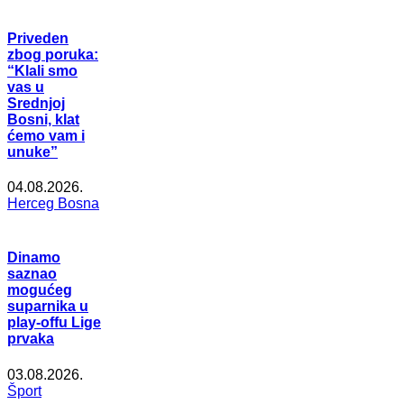
Priveden
zbog poruka:
“Klali smo
vas u
Srednjoj
Bosni, klat
ćemo vam i
unuke”
04.08.2026.
Herceg Bosna
Dinamo
saznao
mogućeg
suparnika u
play-offu Lige
prvaka
03.08.2026.
Šport