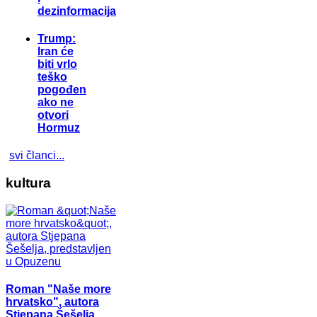
dezinformacija
Trump:
Iran će
biti vrlo
teško
pogođen
ako ne
otvori
Hormuz
svi članci...
kultura
Roman "Naše more
hrvatsko", autora
Stjepana Šešelja,