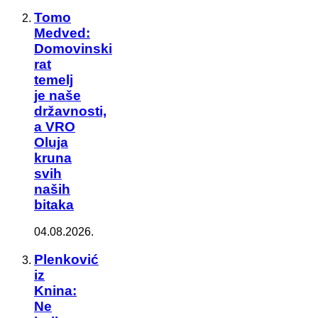
Tomo
Medved:
Domovinski
rat
temelj
je naše
državnosti,
a VRO
Oluja
kruna
svih
naših
bitaka
04.08.2026.
Plenković
iz
Knina:
Ne