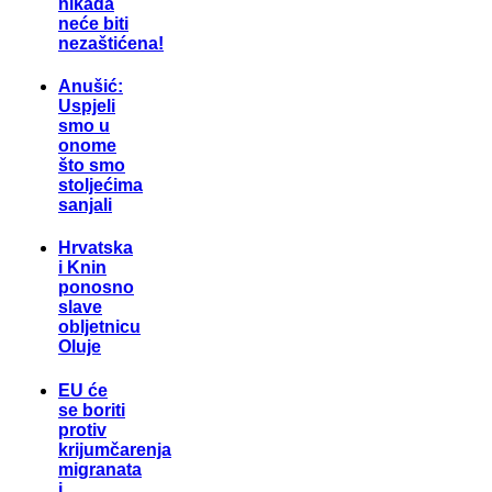
nikada
neće biti
nezaštićena!
Anušić:
Uspjeli
smo u
onome
što smo
stoljećima
sanjali
Hrvatska
i Knin
ponosno
slave
obljetnicu
Oluje
EU će
se boriti
protiv
krijumčarenja
migranata
i