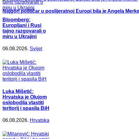
Najgori političar u poslijeratnoj Europi bila je Angela Merke
Bloomberg:
Europljani i Rusi
tajno razgovarali o
miru u Ukrajini
06.08.2026.
Svijet
Luka Mišetić:
Hrvatska je Olujom
oslobodila vlastiti
teritorij i spasila BiH
06.08.2026.
Hrvatska