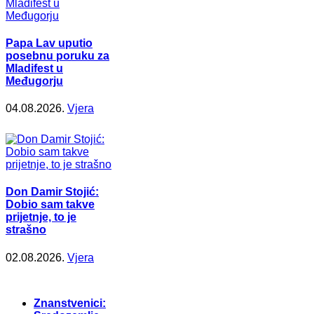
Papa Lav uputio
posebnu poruku za
Mladifest u
Međugorju
04.08.2026.
Vjera
Don Damir Stojić:
Dobio sam takve
prijetnje, to je
strašno
02.08.2026.
Vjera
Znanstvenici: