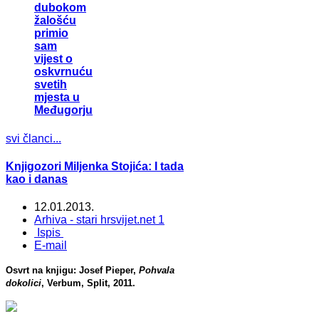
dubokom
žalošću
primio
sam
vijest o
oskvrnuću
svetih
mjesta u
Međugorju
svi članci...
Knjigozori Miljenka Stojića: I tada
kao i danas
12.01.2013.
Arhiva - stari hrsvijet.net 1
Ispis
E-mail
Osvrt na knjigu: Josef Pieper,
Pohvala
dokolici
, Verbum, Split, 2011.