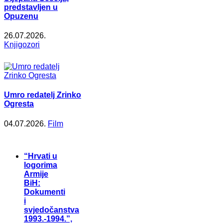
predstavljen u
Opuzenu
26.07.2026.
Knjigozori
Umro redatelj Zrinko
Ogresta
04.07.2026.
Film
“Hrvati u
logorima
Armije
BiH:
Dokumenti
i
svjedočanstva
1993.-1994.”,