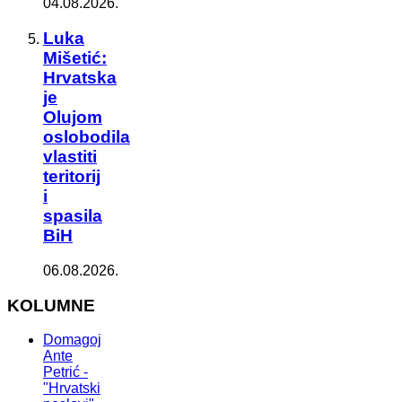
04.08.2026.
Luka
Mišetić:
Hrvatska
je
Olujom
oslobodila
vlastiti
teritorij
i
spasila
BiH
06.08.2026.
KOLUMNE
Domagoj
Ante
Petrić -
"Hrvatski