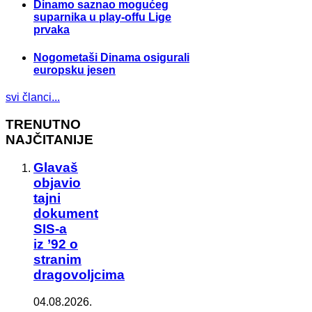
Dinamo saznao mogućeg
suparnika u play-offu Lige
prvaka
Nogometaši Dinama osigurali
europsku jesen
svi članci...
TRENUTNO
NAJČITANIJE
Glavaš
objavio
tajni
dokument
SIS-a
iz ’92 o
stranim
dragovoljcima
04.08.2026.