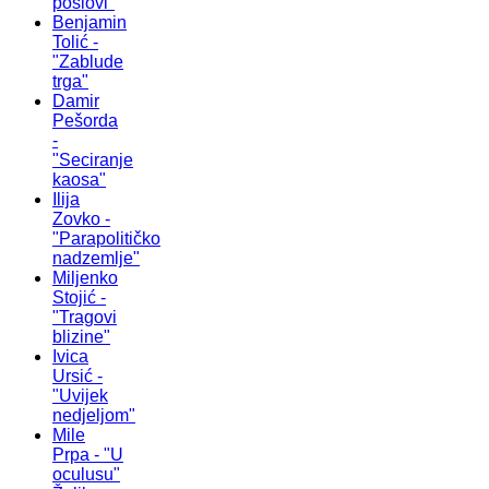
poslovi"
Benjamin
Tolić -
"Zablude
trga"
Damir
Pešorda
-
"Seciranje
kaosa"
Ilija
Zovko -
"Parapolitičko
nadzemlje"
Miljenko
Stojić -
"Tragovi
blizine"
Ivica
Ursić -
"Uvijek
nedjeljom"
Mile
Prpa - "U
oculusu"