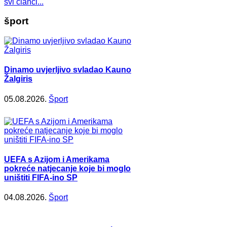
svi članci...
šport
Dinamo uvjerljivo svladao Kauno
Žalgiris
05.08.2026.
Šport
UEFA s Azijom i Amerikama
pokreće natjecanje koje bi moglo
uništiti FIFA-ino SP
04.08.2026.
Šport