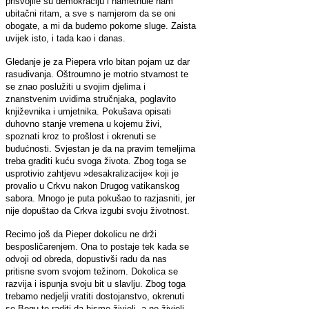
prisvojile su demokraciju i nametnule nam
ubitačni ritam, a sve s namjerom da se oni
obogate, a mi da budemo pokorne sluge. Zaista
uvijek isto, i tada kao i danas.
Gledanje je za Piepera vrlo bitan pojam uz dar
rasuđivanja. Oštroumno je motrio stvarnost te
se znao poslužiti u svojim djelima i
znanstvenim uvidima stručnjaka, poglavito
književnika i umjetnika. Pokušava opisati
duhovno stanje vremena u kojemu živi,
spoznati kroz to prošlost i okrenuti se
budućnosti. Svjestan je da na pravim temeljima
treba graditi kuću svoga života. Zbog toga se
usprotivio zahtjevu »desakralizacije« koji je
provalio u Crkvu nakon Drugog vatikanskog
sabora. Mnogo je puta pokušao to razjasniti, jer
nije dopuštao da Crkva izgubi svoju životnost.
Recimo još da Pieper dokolicu ne drži
besposličarenjem. Ona to postaje tek kada se
odvoji od obreda, dopustivši radu da nas
pritisne svom svojom težinom. Dokolica se
razvija i ispunja svoju bit u slavlju. Zbog toga
trebamo nedjelji vratiti dostojanstvo, okrenuti
se Bogu te raditi da bismo živjeli, a ne živjeli