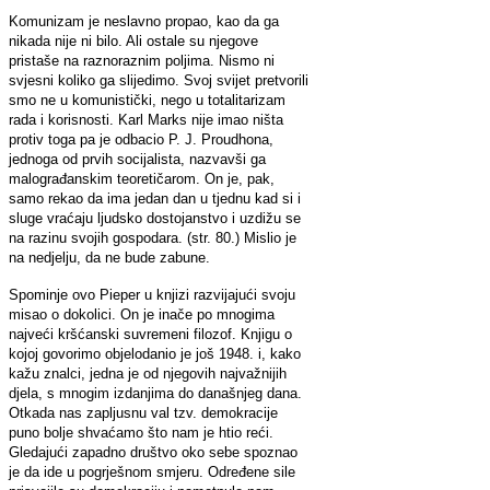
Komunizam je neslavno propao, kao da ga
nikada nije ni bilo. Ali ostale su njegove
pristaše na raznoraznim poljima. Nismo ni
svjesni koliko ga slijedimo. Svoj svijet pretvorili
smo ne u komunistički, nego u totalitarizam
rada i korisnosti. Karl Marks nije imao ništa
protiv toga pa je odbacio P. J. Proudhona,
jednoga od prvih socijalista, nazvavši ga
malograđanskim teoretičarom. On je, pak,
samo rekao da ima jedan dan u tjednu kad si i
sluge vraćaju ljudsko dostojanstvo i uzdižu se
na razinu svojih gospodara. (str. 80.) Mislio je
na nedjelju, da ne bude zabune.
Spominje ovo Pieper u knjizi razvijajući svoju
misao o dokolici. On je inače po mnogima
najveći kršćanski suvremeni filozof. Knjigu o
kojoj govorimo objelodanio je još 1948. i, kako
kažu znalci, jedna je od njegovih najvažnijih
djela, s mnogim izdanjima do današnjeg dana.
Otkada nas zapljusnu val tzv. demokracije
puno bolje shvaćamo što nam je htio reći.
Gledajući zapadno društvo oko sebe spoznao
je da ide u pogrješnom smjeru. Određene sile