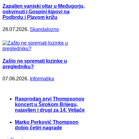
Zapaljen vanjski oltar u Međugorju,
oskvrnuti i Gospini kipovi na
Podbrdu i Plavom križu
28.07.2026.
Skandalozno
Zašto ne spremati lozinke u
pregledniku?
07.06.2026.
Informatika
Rasprodan prvi Thompsonov
koncert u Širokom Brijegu,
najavljen i drugi za 14. Veljače
Marko Perković Thompson
dobio četiri nagrade