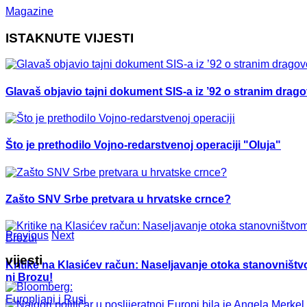
Magazine
ISTAKNUTE VIJESTI
Glavaš objavio tajni dokument SIS-a iz ’92 o stranim drag
Što je prethodilo Vojno-redarstvenoj operaciji "Oluja"
Zašto SNV Srbe pretvara u hrvatske crnce?
Previous
Next
vijesti
Kritike na Klasićev račun: Naseljavanje otoka stanovništvo
ni Brozu!