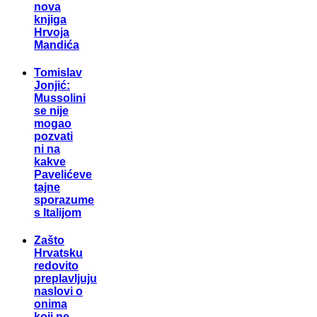
nova
knjiga
Hrvoja
Mandića
Tomislav
Jonjić:
Mussolini
se nije
mogao
pozvati
ni na
kakve
Pavelićeve
tajne
sporazume
s Italijom
Zašto
Hrvatsku
redovito
preplavljuju
naslovi o
onima
koji ne