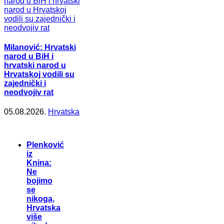
Milanović: Hrvatski
narod u BiH i
hrvatski narod u
Hrvatskoj vodili su
zajednički i
neodvojiv rat
05.08.2026.
Hrvatska
Plenković
iz
Knina:
Ne
bojimo
se
nikoga,
Hrvatska
više