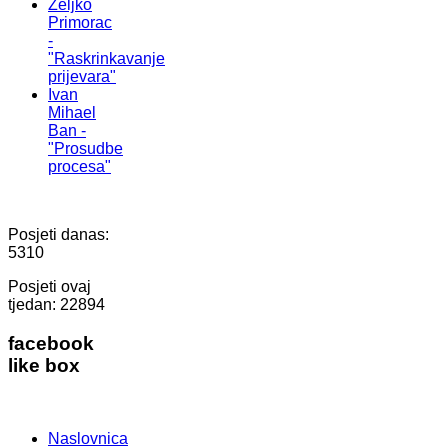
Željko
Primorac
-
"Raskrinkavanje
prijevara"
Ivan
Mihael
Ban -
"Prosudbe
procesa"
Posjeti danas:
5310
Posjeti ovaj
tjedan:
22894
facebook
like box
Naslovnica