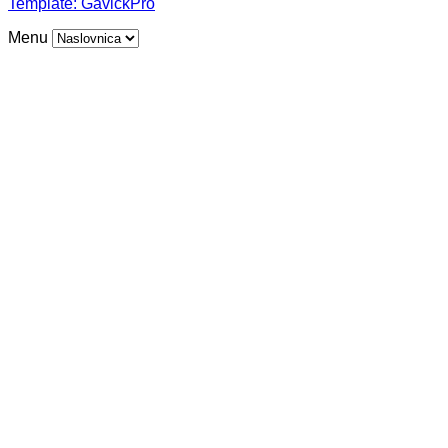
Template:
GavickPro
Menu