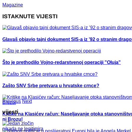
Magazine
ISTAKNUTE VIJESTI
Glavaš objavio tajni dokument SIS-a iz ’92 o stranim drag
Što je prethodilo Vojno-redarstvenoj operaciji "Oluja"
Zašto SNV Srbe pretvara u hrvatske crnce?
Previous
Next
vijesti
Kritike na Klasićev račun: Naseljavanje otoka stanovništvo
ni Brozu!