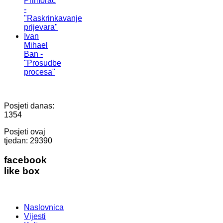
Primorac
-
"Raskrinkavanje
prijevara"
Ivan
Mihael
Ban -
"Prosudbe
procesa"
Posjeti danas:
1354
Posjeti ovaj
tjedan:
29390
facebook
like box
Naslovnica
Vijesti