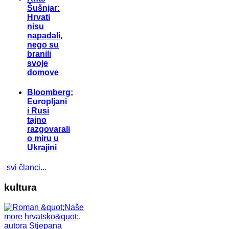
Šušnjar:
Hrvati
nisu
napadali,
nego su
branili
svoje
domove
Bloomberg:
Europljani
i Rusi
tajno
razgovarali
o miru u
Ukrajini
svi članci...
kultura