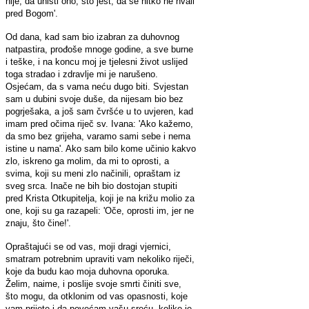
nije, da uništi ono, što jest, da se nitko ne hvali
pred Bogom'.
Od dana, kad sam bio izabran za duhovnog
natpastira, prođoše mnoge godine, a sve burne
i teške, i na koncu moj je tjelesni život uslijed
toga stradao i zdravlje mi je narušeno.
Osjećam, da s vama neću dugo biti. Svjestan
sam u dubini svoje duše, da nijesam bio bez
pogrješaka, a još sam čvršće u to uvjeren, kad
imam pred očima riječ sv. Ivana: 'Ako kažemo,
da smo bez grijeha, varamo sami sebe i nema
istine u nama'. Ako sam bilo kome učinio kakvo
zlo, iskreno ga molim, da mi to oprosti, a
svima, koji su meni zlo načinili, opraštam iz
sveg srca. Inače ne bih bio dostojan stupiti
pred Krista Otkupitelja, koji je na križu molio za
one, koji su ga razapeli: 'Oče, oprosti im, jer ne
znaju, što čine!'.
Opraštajući se od vas, moji dragi vjernici,
smatram potrebnim upraviti vam nekoliko riječi,
koje da budu kao moja duhovna oporuka.
Želim, naime, i poslije svoje smrti činiti sve,
što mogu, da otklonim od vas opasnosti, koje
vam prijete i da povećam vašu sreću, koliko je