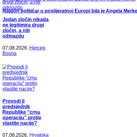
Najgori političar u poslijeratnoj Europi bila je Angela Merke
Jedan zločin nikada
ne legitimira drugi
zločin, a niti
odmazdu
07.08.2026.
Herceg
Bosna
Provodi li
predsjednik
Republike “crnu
operaciju” protiv
vlastite nacije?
07.08.2026.
Hrvatska