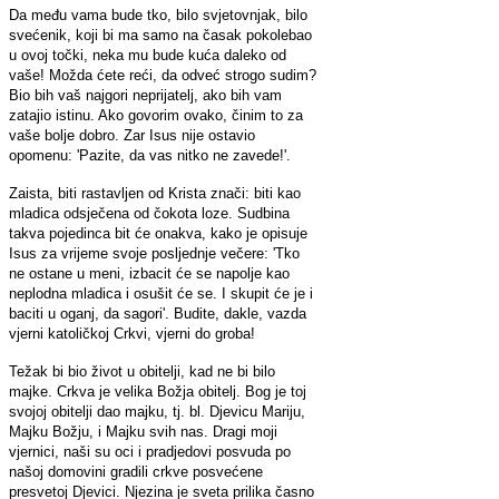
Da među vama bude tko, bilo svjetovnjak, bilo
svećenik, koji bi ma samo na časak pokolebao
u ovoj točki, neka mu bude kuća daleko od
vaše! Možda ćete reći, da odveć strogo sudim?
Bio bih vaš najgori neprijatelj, ako bih vam
zatajio istinu. Ako govorim ovako, činim to za
vaše bolje dobro. Zar Isus nije ostavio
opomenu: 'Pazite, da vas nitko ne zavede!'.
Zaista, biti rastavljen od Krista znači: biti kao
mladica odsječena od čokota loze. Sudbina
takva pojedinca bit će onakva, kako je opisuje
Isus za vrijeme svoje posljednje večere: 'Tko
ne ostane u meni, izbacit će se napolje kao
neplodna mladica i osušit će se. I skupit će je i
baciti u oganj, da sagori'. Budite, dakle, vazda
vjerni katoličkoj Crkvi, vjerni do groba!
Težak bi bio život u obitelji, kad ne bi bilo
majke. Crkva je velika Božja obitelj. Bog je toj
svojoj obitelji dao majku, tj. bl. Djevicu Mariju,
Majku Božju, i Majku svih nas. Dragi moji
vjernici, naši su oci i pradjedovi posvuda po
našoj domovini gradili crkve posvećene
presvetoj Djevici. Njezina je sveta prilika časno