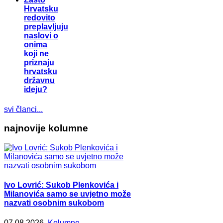
Hrvatsku
redovito
preplavljuju
naslovi o
onima
koji ne
priznaju
hrvatsku
državnu
ideju?
svi članci...
najnovije kolumne
Ivo Lovrić: Sukob Plenkovića i
Milanovića samo se uvjetno može
nazvati osobnim sukobom
07.08.2026.
Kolumne