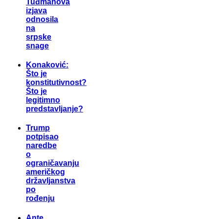
Tuđmanova
izjava
odnosila
na
srpske
snage
Konaković:
Što je
konstitutivnost?
Što je
legitimno
predstavljanje?
Trump
potpisao
naredbe
o
ograničavanju
američkog
državljanstva
po
rođenju
Ante