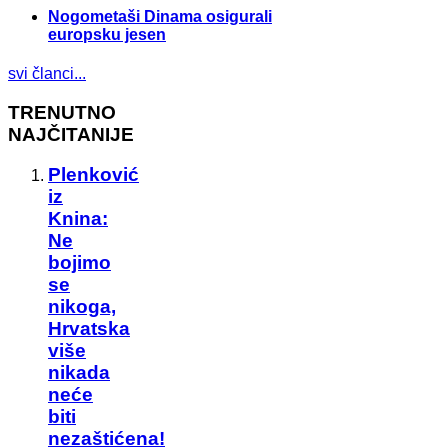
Nogometaši Dinama osigurali
europsku jesen
svi članci...
TRENUTNO
NAJČITANIJE
Plenković
iz
Knina:
Ne
bojimo
se
nikoga,
Hrvatska
više
nikada
neće
biti
nezaštićena!