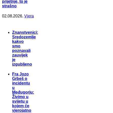
prijetnje, to je
strašno
02.08.2026.
Vjera
Znanstvenici:
Sredozemlje
kakvo
smo
poznavali
zauvijek
je
izgubljeno
Fra Jozo
Grbeš o
incidentu
u
Međugorju:
Živimo u
svijetu u
kojem će
vjerojatno