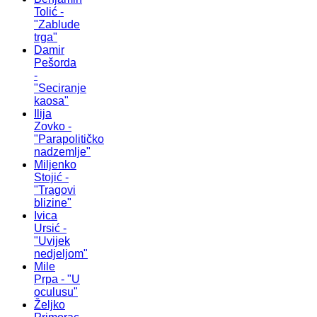
Tolić -
"Zablude
trga"
Damir
Pešorda
-
"Seciranje
kaosa"
Ilija
Zovko -
"Parapolitičko
nadzemlje"
Miljenko
Stojić -
"Tragovi
blizine"
Ivica
Ursić -
"Uvijek
nedjeljom"
Mile
Prpa - "U
oculusu"
Željko