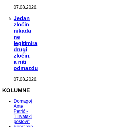
07.08.2026.
Jedan
zločin
nikada
ne
legitimira
drugi
zločin,
a niti
odmazdu
07.08.2026.
KOLUMNE
Domagoj
Ante
Petrić -
"Hrvatski
poslovi"
Benjamin