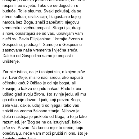
raspršili po svijetu. Tako će se dogoditi i u
buduće. To je sigurno. Svaki pokušaj, da se
stvori kultura, civilizacija, blagostanje kojeg
naroda bez Boga, znači zapečatiti njegovu
vremenitu i vječnu propast. Stoga i ja, dragi
sinovi, opraštajući se od vas, upravljam vam
riječi sv. Pavla Filipljanima: 'Ustrajte čvrsto u
Gospodinu, predragi!'. Samo je u Gospodinu
zasnovana naša vremenita i vječna sreća.
Daleko od Gospodina samo je propast i
uništenje.
Zar nije istina, da je i rasipni sin, o kojem piše
sv. Evanđelje, mislio naći sreću, ako napusti
očinsku kuću? Otišao je od nje bogat, ali
kasnije, u kakvu se jadu našao! Rado bi bio
utišao glad svoju žirom, što svinje jedu, ali mu
ga nitko nije davao. Ljudi, koji preziru Boga,
žele vas, dakle, udaljiti od njega i tako vas
sniziti na veoma žalosno stanje. Njihovo je
djelo i nastojanje prokleto od Boga, a to je lako
razumjeti, jer 'Bog se ne da izrugivati', kako
piše sv. Pavao. Na koncu mjesto sreće, koju
obećavaju, neće vam moći pružiti ni ono, što je
čovjeku najnužnije.