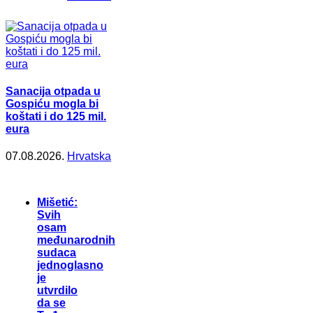
Sanacija otpada u
Gospiću mogla bi
koštati i do 125 mil.
eura
07.08.2026.
Hrvatska
Mišetić:
Svih
osam
međunarodnih
sudaca
jednoglasno
je
utvrdilo
da se