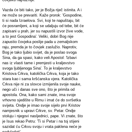
Vazda će biti tako, jer je Božja riječ istinita. A i
ne može se prevariti. Kaže prorok: 'Gospodine,
ti si nada Izraelova. Svi, koji te napuštaju, bit
će posramljeni, a koji se udaljuju od tebe, bit će
zapisani u prah, jer su napustili izvor žive vode,
a to jest Gospodina'. Veliki, dobri Bog nije
zapustio čovjeka poslije pada u zemaljskom
raju, premda je to čovjek zaslužio. Naprotiv,
Bog je tako ljubio svijet, da je poslao svoga
Sina, da ga spasi, kako veli Apostol: 'lzbavi
nas iz vlasti tame i premjesti u kraljevstvo
svoga ljubljenoga Sina'. To je kraljevstvo
Kristova Crkva, katolička Crkva, koja je tako
stara kao i sama kršćanska vjera. Katolička
Crkva nije ni za slovce izmijenila svoje nauke,
nego uči i danas sve ono, što je primila od
apostola. Ona, kako sami znate, ima svoje
vrhovno sjedište u Rimu i imat će do svršetka
svijeta. Ondje je imao svoje sijelo prvi Kristov
namjesnik u upravi Crkve, sv. Petar. Ondje
stoluju i njegovi nasljednici, pape. Vi znate, što
je Isus rekao Petru: 'Ti si Petar i na toj stijeni
sazidat ću Crkvu svoju i vrata paklena neće je
nadvladati'.