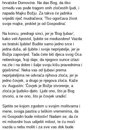
hrvatske Domovine. Ne dao Bog, da itko
između vas pođe tragom onih zločestih ljudi, i
napada Majku Božju. Za takva će jadnika
vrijediti riječ mudračeva: 'Tko ogorčava život
svoje majke, proklet je od Gospodina'.
Na koncu, predragi sinci, jer je 'Bog ljubav',
kako veli Apostol, ljubite se međusobno! Vazda
se bratski ljubite! Budite samo jedno srce i
jedna duša, ali ljubite i svoje neprijatelje, jer je
Božja zapovijed. Tada ćete biti djeca svog Oca
nebeskoga, 'koji daje, da njegovo sunce izlazi
na zle i na dobre i šalje svoju kišu pravednima i
grješnima'. Neka vas od ljubavi prema
neprijateljima ne odvraća njihova zloća, jer je
jedno čovjek, a drugo je njegova zloća. Kaže
sv. Augustin: 'Čovjek je Božje stvorenje, a
zloća je ljudsko djelo. Ljubi ono, što je Bog
stvorio, a ne ono, što je čovjek uradio'.
Sjetite se kojom zgodom u svojim molitvama i
mene, svoga pastira u teškim vremenima, da
mi Gospodin bude milostiv! Nadam se, da će
mi milosrdni Isus udijeliti milost, te ću moći
vazda u nebu moliti i za sve vas dok bude