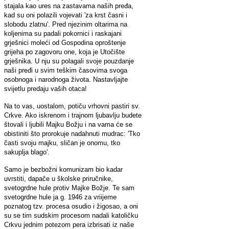
stajala kao ures na zastavama naših pređa,
kad su oni polazili vojevati 'za krst časni i
slobodu zlatnu'. Pred njezinim oltarima na
koljenima su padali pokornici i raskajani
grješnici moleći od Gospodina oproštenje
grijeha po zagovoru one, koja je Utočište
grješnika. U nju su polagali svoje pouzdanje
naši pređi u svim teškim časovima svoga
osobnoga i narodnoga života. Nastavljajte
svijetlu predaju vaših otaca!
Na to vas, uostalom, potiču vrhovni pastiri sv.
Crkve. Ako iskrenom i trajnom ljubavlju budete
štovali i ljubili Majku Božju i na vama će se
obistiniti što prorokuje nadahnuti mudrac: 'Tko
časti svoju majku, sličan je onomu, tko
sakuplja blago'.
Samo je bezbožni komunizam bio kadar
uvrstiti, dapače u školske priručnike,
svetogrdne hule protiv Majke Božje. Te sam
svetogrdne hule ja g. 1946 za vriijeme
poznatog tzv. procesa osudio i žigosao, a oni
su se tim sudskim procesom nadali katoličku
Crkvu jednim potezom pera izbrisati iz naše