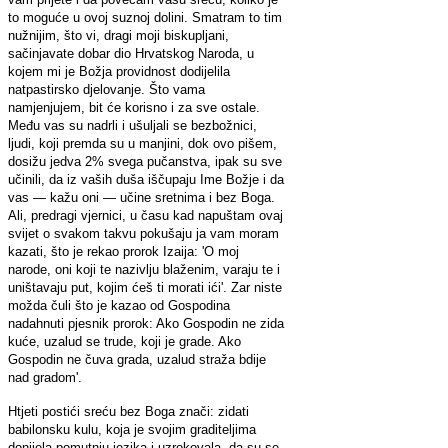
to moguće u ovoj suznoj dolini. Smatram to tim
nužnijim, što vi, dragi moji biskupljani,
sačinjavate dobar dio Hrvatskog Naroda, u
kojem mi je Božja providnost dodijelila
natpastirsko djelovanje. Što vama
namjenjujem, bit će korisno i za sve ostale.
Među vas su nadrli i ušuljali se bezbožnici,
ljudi, koji premda su u manjini, dok ovo pišem,
dosižu jedva 2% svega pučanstva, ipak su sve
učinili, da iz vaših duša iščupaju Ime Božje i da
vas — kažu oni — učine sretnima i bez Boga.
Ali, predragi vjernici, u času kad napuštam ovaj
svijet o svakom takvu pokušaju ja vam moram
kazati, što je rekao prorok Izaija: 'O moj
narode, oni koji te nazivlju blaženim, varaju te i
uništavaju put, kojim ćeš ti morati ići'. Zar niste
možda čuli što je kazao od Gospodina
nadahnuti pjesnik prorok: Ako Gospodin ne zida
kuće, uzalud se trude, koji je grade. Ako
Gospodin ne čuva grada, uzalud straža bdije
nad gradom'.
Htjeti postići sreću bez Boga znači: zidati
babilonsku kulu, koja je svojim graditeljima
donijela pomutnju jezika i uzrokovala, da su se