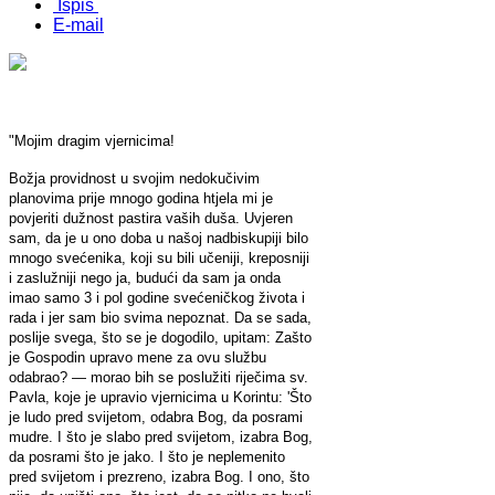
Ispis
E-mail
"Mojim dragim vjernicima!
Božja providnost u svojim nedokučivim
planovima prije mnogo godina htjela mi je
povjeriti dužnost pastira vaših duša. Uvjeren
sam, da je u ono doba u našoj nadbiskupiji bilo
mnogo svećenika, koji su bili učeniji, kreposniji
i zaslužniji nego ja, budući da sam ja onda
imao samo 3 i pol godine svećeničkog života i
rada i jer sam bio svima nepoznat. Da se sada,
poslije svega, što se je dogodilo, upitam: Zašto
je Gospodin upravo mene za ovu službu
odabrao? — morao bih se poslužiti riječima sv.
Pavla, koje je upravio vjernicima u Korintu: 'Što
je ludo pred svijetom, odabra Bog, da posrami
mudre. I što je slabo pred svijetom, izabra Bog,
da posrami što je jako. I što je neplemenito
pred svijetom i prezreno, izabra Bog. I ono, što