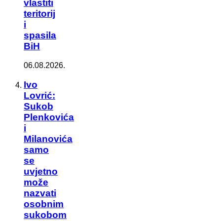
vlastiti
teritorij
i
spasila
BiH
06.08.2026.
Ivo
Lovrić:
Sukob
Plenkovića
i
Milanovića
samo
se
uvjetno
može
nazvati
osobnim
sukobom