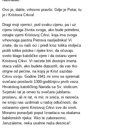
Ovo je, dakle, vrhovno pravilo: Gdje je Petar, tu
je i Kristova Crkva!
Dragi moji vjernici, pod svaku cijenu, pa i uz
cijenu istoga života svoga, ako bude potrebno,
ostajte vjerni Kristovoj Crkvi, koja ima svoga
vrhovnoga pastira Petrova nasljednika! Vi
znate, da su naši oci i pređi kroz tolika stoljeća
prolili tolike potoke i rijeke krvi, da očuvaju
sveto blago katoličke vjere i da ostanu vjerni
Kristovoj Crkvi. Vi nećete biti dostojni imena
otaca vaših, ako budete dopustili, da vas tko
otrgne od pećine, na kojoj je Krist sazidao
Crkvu svoju. Godine 1941 mi smo se spremali
svečano proslaviti 1300-godišnjicu prvih veza
Hrvatskog katoličkog Naroda sa Sv. stolicom.
Svjetski rat je omeo tu svečanu jubilarnu
proslavu, ali ni rat, ni mir, ni sreća, ni nesreća
ne smiju nas uzdrmati u našoj odlučnosti, da
ostanemo vjerni Kristovoj Crkvi sve do smrti.
Moramo ponavljati poput Izraelaca na obalama
babilonskih rijeka: 'Ako te zaboravimo,
Jeruzaleme, neka usahne naša desnica!'.