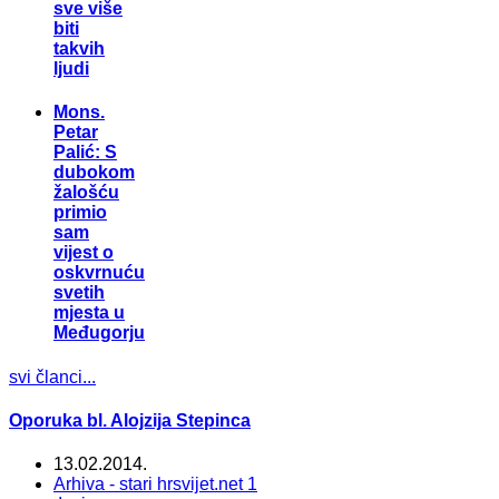
sve više
biti
takvih
ljudi
Mons.
Petar
Palić: S
dubokom
žalošću
primio
sam
vijest o
oskvrnuću
svetih
mjesta u
Međugorju
svi članci...
Oporuka bl. Alojzija Stepinca
13.02.2014.
Arhiva - stari hrsvijet.net 1