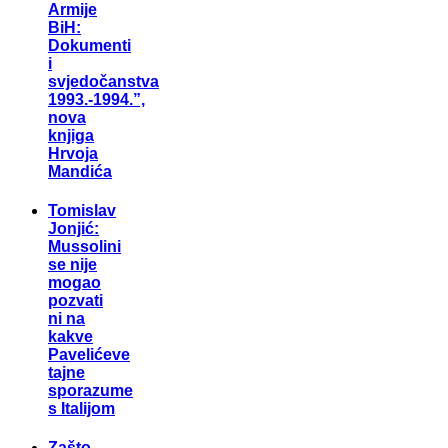
Armije
BiH:
Dokumenti
i
svjedočanstva
1993.-1994.”,
nova
knjiga
Hrvoja
Mandića
Tomislav
Jonjić:
Mussolini
se nije
mogao
pozvati
ni na
kakve
Pavelićeve
tajne
sporazume
s Italijom
Zašto