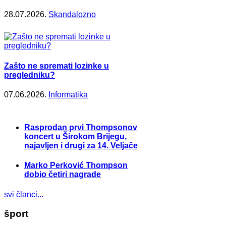
28.07.2026.
Skandalozno
Zašto ne spremati lozinke u
pregledniku?
07.06.2026.
Informatika
Rasprodan prvi Thompsonov
koncert u Širokom Brijegu,
najavljen i drugi za 14. Veljače
Marko Perković Thompson
dobio četiri nagrade
svi članci...
šport