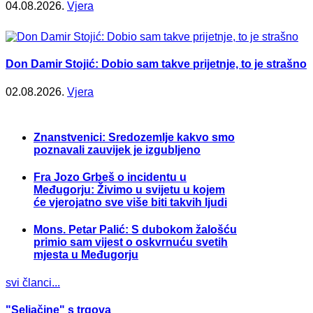
04.08.2026.
Vjera
Don Damir Stojić: Dobio sam takve prijetnje, to je strašno
02.08.2026.
Vjera
Znanstvenici: Sredozemlje kakvo smo
poznavali zauvijek je izgubljeno
Fra Jozo Grbeš o incidentu u
Međugorju: Živimo u svijetu u kojem
će vjerojatno sve više biti takvih ljudi
Mons. Petar Palić: S dubokom žalošću
primio sam vijest o oskvrnuću svetih
mjesta u Međugorju
svi članci...
"Seljačine" s trgova