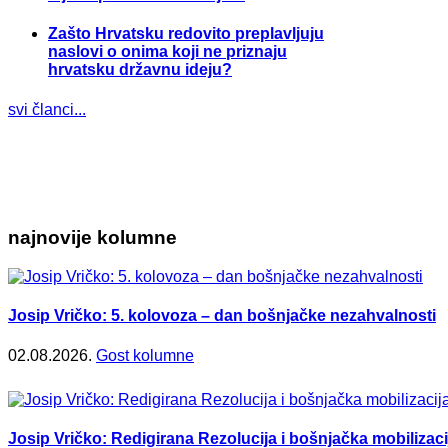
Zašto Hrvatsku redovito preplavljuju
naslovi o onima koji ne priznaju
hrvatsku državnu ideju?
svi članci...
najnovije kolumne
Josip Vričko: 5. kolovoza – dan bošnjačke nezahvalnosti
02.08.2026.
Gost kolumne
Josip Vričko: Redigirana Rezolucija i bošnjačka mobilizaci