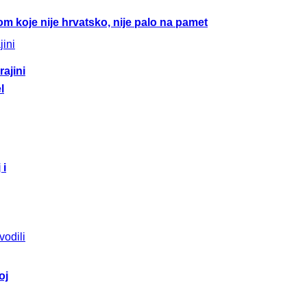
m koje nije hrvatsko, nije palo na pamet
ajini
l
 i
oj