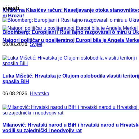
vijesti
Kritike na Klasićev račun: Naseljavanje otoka stanovništvo
ni Brozu!
Bloomberg: Europljani i Rusi tajno razgovarali o miru u Ukr
Najgori političar u poslijeratnoj Europi bila je Angela Merke
06.08.2026.
Svijet
Luka Mišetić: Hrvatska je Olujom oslobodila vlastiti teritorij
spasila BiH
06.08.2026.
Hrvatska
Milanović: Hrvatski narod u BiH i hrvatski narod u Hrvatsk
vodili su zajednički i neodvojiv rat