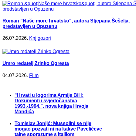
Roman "Naše more hrvatsko", autora Stjepana Šešelja,
predstavljen u Opuzenu
26.07.2026.
Knjigozori
Umro redatelj Zrinko Ogresta
04.07.2026.
Film
“Hrvati u logorima Armije BiH:
Dokumenti i svjedočanstva
1993.-1994.”, nova knjiga Hrvoja
Mandića
Tomislav Jonjić: Mussolini se nije
mogao pozvati ni na kakve Pavelićeve
tajne sporazume s Italijom