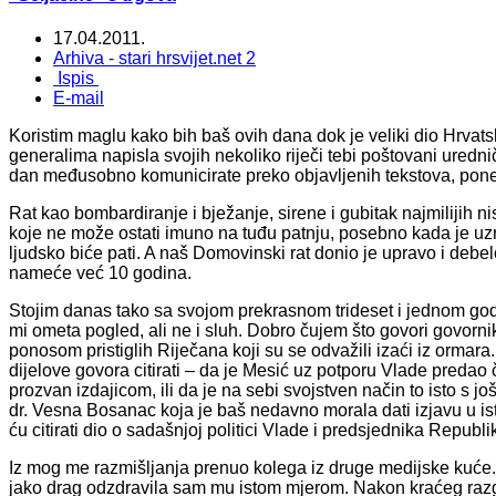
17.04.2011.
Arhiva - stari hrsvijet.net 2
Ispis
E-mail
Koristim maglu kako bih baš ovih dana dok je veliki dio Hrva
generalima napisla svojih nekoliko riječi tebi poštovani urednič
dan međusobno komunicirate preko objavljenih tekstova, ponek
Rat kao bombardiranje i bježanje, sirene i gubitak najmilijih 
koje ne može ostati imuno na tuđu patnju, posebno kada je u
ljudsko biće pati. A naš Domovinski rat donio je upravo i debe
nameće već 10 godina.
Stojim danas tako sa svojom prekrasnom trideset i jednom go
mi ometa pogled, ali ne i sluh. Dobro čujem što govori govornik
ponosom pristiglih Riječana koji su se odvažili izaći iz ormara
dijelove govora citirati – da je Mesić uz potporu Vlade predao
prozvan izdajicom, ili da je na sebi svojstven način to isto s j
dr. Vesna Bosanac koja je baš nedavno morala dati izjavu u is
ću citirati dio o sadašnjoj politici Vlade i predsjednika Republ
Iz mog me razmišljanja prenuo kolega iz druge medijske kuće. K
jako drag odzdravila sam mu istom mjerom. Nakon kraćeg razgo