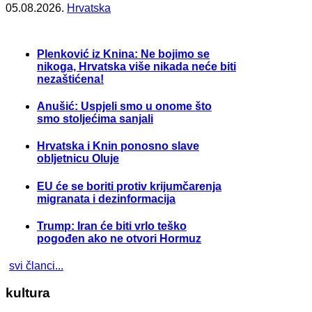
05.08.2026.
Hrvatska
Plenković iz Knina: Ne bojimo se
nikoga, Hrvatska više nikada neće biti
nezaštićena!
Anušić: Uspjeli smo u onome što
smo stoljećima sanjali
Hrvatska i Knin ponosno slave
obljetnicu Oluje
EU će se boriti protiv krijumčarenja
migranata i dezinformacija
Trump: Iran će biti vrlo teško
pogođen ako ne otvori Hormuz
svi članci...
kultura