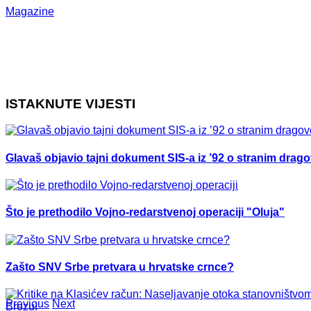
Magazine
ISTAKNUTE VIJESTI
Glavaš objavio tajni dokument SIS-a iz ’92 o stranim drag
Što je prethodilo Vojno-redarstvenoj operaciji "Oluja"
Zašto SNV Srbe pretvara u hrvatske crnce?
Previous
Next