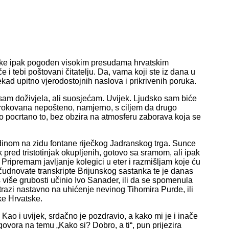
tske ipak pogođen visokim presudama hrvatskim
e i tebi poštovani čitatelju. Da, vama koji ste iz dana u
ad upitno vjerodostojnih naslova i prikrivenih poruka.
nisam doživjela, ali suosjećam. Uvijek. Ljudsko sam biće
zrokovana nepošteno, namjerno, s ciljem da drugo
lo pocrtano to, bez obzira na atmosferu zaborava koja se
dinom na zidu fontane riječkog Jadranskog trga. Sunce
 pred tristotinjak okupljenih, gotovo sa sramom, ali ipak
. Pripremam javljanje kolegici u eter i razmišljam koje ću
 čudnovate transkripte Brijunskog sastanka te je danas
oš više grubosti učinio Ivo Sanader, ili da se spomenula
trazi nastavno na uhićenje nevinog Tihomira Purde, ili
ike Hrvatske.
ao i uvijek, srdačno je pozdravio, a kako mi je i inače
vora na temu „Kako si? Dobro, a ti“, pun prijezira