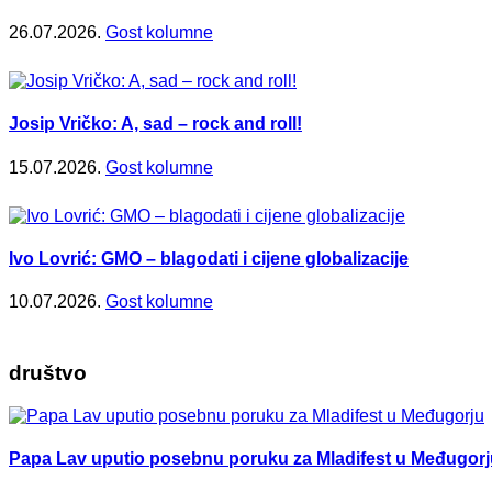
26.07.2026.
Gost kolumne
Josip Vričko: A, sad – rock and roll!
15.07.2026.
Gost kolumne
Ivo Lovrić: GMO – blagodati i cijene globalizacije
10.07.2026.
Gost kolumne
društvo
Papa Lav uputio posebnu poruku za Mladifest u Međugorj