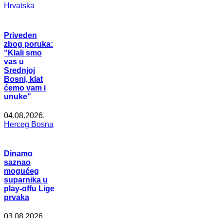
Hrvatska
Priveden
zbog poruka:
“Klali smo
vas u
Srednjoj
Bosni, klat
ćemo vam i
unuke”
04.08.2026.
Herceg Bosna
Dinamo
saznao
mogućeg
suparnika u
play-offu Lige
prvaka
03.08.2026.