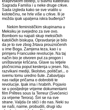
kraljevskom obitelji, u slavnu katedralu
Sagrada Familia i u neke druge crkve.
Sada izgleda kako se sve vratilo u
kolotečinu, ne hrle više u crkve. Ili je
možda ipak upaljena iskra buđenja?
Nekim feminističkim skupinama u
Meksiku je svejedno za sve ovo.
Bombom su napali skup meksičkih
katoličkih biskupa. Opravdanje je bilo
da je to sve zbog žrtava prouzročenih
u ime Boga. Zamjena teza, kao i u
primjeru Francuske revolucije. Na taj
način bio je otvoren put za progon i
uništavanje kršćana. Glave su letjele
pločnicima poput kestenja u jesen. No,
razvikani mediji, školstvo, političari... o
svemu tomu uredno šute. Zabavljaju
nas radije pričama o dobrobiti te
revolucije. Ipak ima i hrabrih. Pojavio
se u posljednje vrijeme dokumentarni
film Prêtres sous la Terreur (Svećenici
za vrijeme Terora). Širi se na sve
strane. Valjda će stići i do nas. Neki su
se naši, naime, probudili, drugi idu