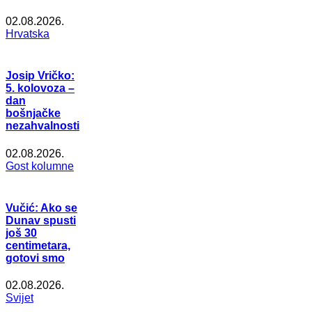
02.08.2026.
Hrvatska
Josip Vričko:
5. kolovoza –
dan
bošnjačke
nezahvalnosti
02.08.2026.
Gost kolumne
Vučić: Ako se
Dunav spusti
još 30
centimetara,
gotovi smo
02.08.2026.
Svijet