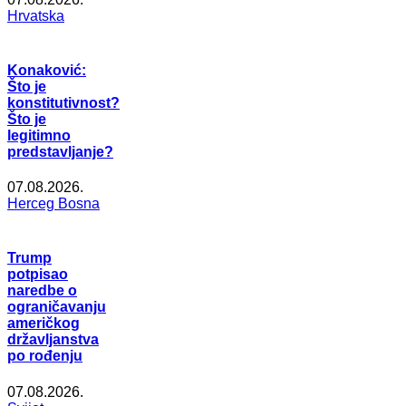
Hrvatska
Konaković:
Što je
konstitutivnost?
Što je
legitimno
predstavljanje?
07.08.2026.
Herceg Bosna
Trump
potpisao
naredbe o
ograničavanju
američkog
državljanstva
po rođenju
07.08.2026.