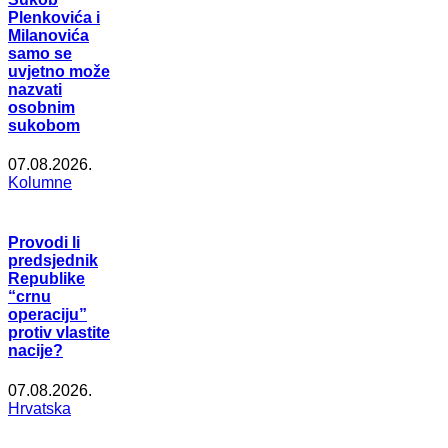
Plenkovića i
Milanovića
samo se
uvjetno može
nazvati
osobnim
sukobom
07.08.2026.
Kolumne
Provodi li
predsjednik
Republike
“crnu
operaciju”
protiv vlastite
nacije?
07.08.2026.
Hrvatska