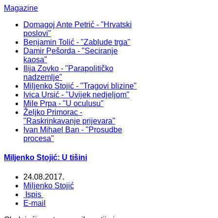
Magazine
Domagoj Ante Petrić - "Hrvatski
poslovi"
Benjamin Tolić - "Zablude trga"
Damir Pešorda - "Seciranje
kaosa"
Ilija Zovko - "Parapolitičko
nadzemlje"
Miljenko Stojić - "Tragovi blizine"
Ivica Ursić - "Uvijek nedjeljom"
Mile Prpa - "U oculusu"
Željko Primorac -
"Raskrinkavanje prijevara"
Ivan Mihael Ban - "Prosudbe
procesa"
Miljenko Stojić: U tišini
24.08.2017.
Miljenko Stojić
Ispis
E-mail