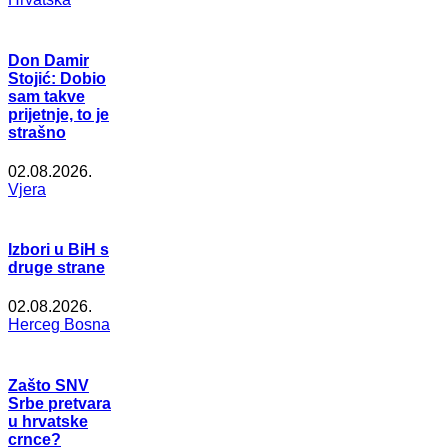
Don Damir
Stojić: Dobio
sam takve
prijetnje, to je
strašno
02.08.2026.
Vjera
Izbori u BiH s
druge strane
02.08.2026.
Herceg Bosna
Zašto SNV
Srbe pretvara
u hrvatske
crnce?