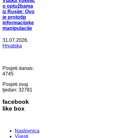
Vlatka Vukelić
o optužbama
iz Rusije: Ovo
je prototip
informacijske
manipulacije
31.07.2026.
Hrvatska
Posjeti danas:
4745
Posjeti ovaj
tjedan:
32781
facebook
like box
Naslovnica
Vijesti