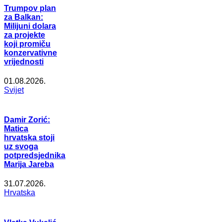
Trumpov plan
za Balkan:
Milijuni dolara
za projekte
koji promiču
konzervativne
vrijednosti
01.08.2026.
Svijet
Damir Zorić:
Matica
hrvatska stoji
uz svoga
potpredsjednika
Marija Jareba
31.07.2026.
Hrvatska