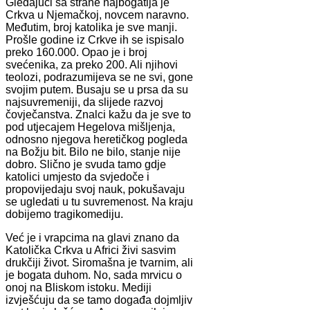
Gledajući sa strane najbogatija je
Crkva u Njemačkoj, novcem naravno.
Međutim, broj katolika je sve manji.
Prošle godine iz Crkve ih se ispisalo
preko 160.000. Opao je i broj
svećenika, za preko 200. Ali njihovi
teolozi, podrazumijeva se ne svi, gone
svojim putem. Busaju se u prsa da su
najsuvremeniji, da slijede razvoj
čovječanstva. Znalci kažu da je sve to
pod utjecajem Hegelova mišljenja,
odnosno njegova heretičkog pogleda
na Božju bit. Bilo ne bilo, stanje nije
dobro. Slično je svuda tamo gdje
katolici umjesto da svjedoče i
propovijedaju svoj nauk, pokušavaju
se ugledati u tu suvremenost. Na kraju
dobijemo tragikomediju.
Već je i vrapcima na glavi znano da
Katolička Crkva u Africi živi sasvim
drukčiji život. Siromašna je tvarnim, ali
je bogata duhom. No, sada mrvicu o
onoj na Bliskom istoku. Mediji
izvješćuju da se tamo događa dojmljiv