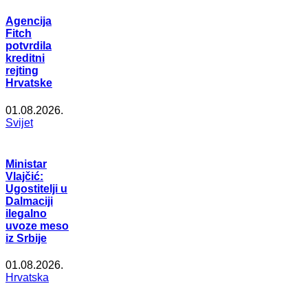
Agencija
Fitch
potvrdila
kreditni
rejting
Hrvatske
01.08.2026.
Svijet
Ministar
Vlajčić:
Ugostitelji u
Dalmaciji
ilegalno
uvoze meso
iz Srbije
01.08.2026.
Hrvatska