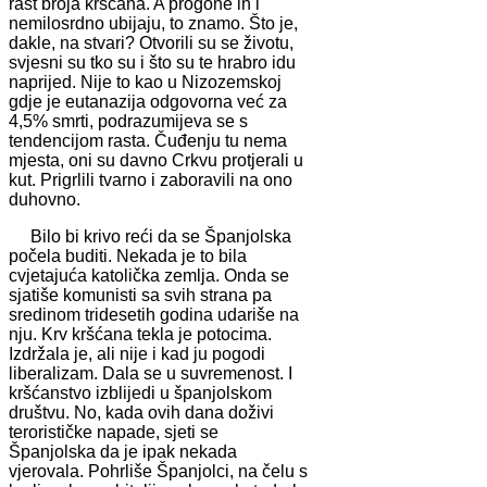
rast broja kršćana. A progone ih i
nemilosrdno ubijaju, to znamo. Što je,
dakle, na stvari? Otvorili su se životu,
svjesni su tko su i što su te hrabro idu
naprijed. Nije to kao u Nizozemskoj
gdje je eutanazija odgovorna već za
4,5% smrti, podrazumijeva se s
tendencijom rasta. Čuđenju tu nema
mjesta, oni su davno Crkvu protjerali u
kut. Prigrlili tvarno i zaboravili na ono
duhovno.
Bilo bi krivo reći da se Španjolska
počela buditi. Nekada je to bila
cvjetajuća katolička zemlja. Onda se
sjatiše komunisti sa svih strana pa
sredinom tridesetih godina udariše na
nju. Krv kršćana tekla je potocima.
Izdržala je, ali nije i kad ju pogodi
liberalizam. Dala se u suvremenost. I
kršćanstvo izblijedi u španjolskom
društvu. No, kada ovih dana doživi
terorističke napade, sjeti se
Španjolska da je ipak nekada
vjerovala. Pohrliše Španjolci, na čelu s