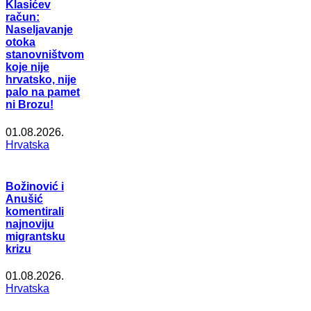
Klasićev
račun:
Naseljavanje
otoka
stanovništvom
koje nije
hrvatsko, nije
palo na pamet
ni Brozu!
01.08.2026.
Hrvatska
Božinović i
Anušić
komentirali
najnoviju
migrantsku
krizu
01.08.2026.
Hrvatska