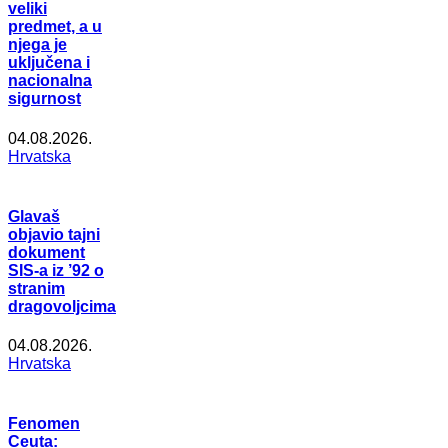
veliki
predmet, a u
njega je
uključena i
nacionalna
sigurnost
04.08.2026.
Hrvatska
Glavaš
objavio tajni
dokument
SIS-a iz ’92 o
stranim
dragovoljcima
04.08.2026.
Hrvatska
Fenomen
Ceuta: