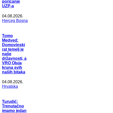
poricanje
UZP-a
04.08.2026.
Herceg Bosna
Tomo
Medved:
Domovinski
rat temelj je
naše
državnosti, a
VRO Oluja
kruna svih
naših bitaka
04.08.2026.
Hrvatska
Turudić:
Trenutačno
imamo jedan