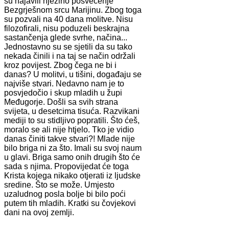
su najavili njezino posvećenje
Bezgrješnom srcu Marijinu. Zbog toga
su pozvali na 40 dana molitve. Nisu
filozofirali, nisu poduzeli beskrajna
sastančenja glede svrhe, načina...
Jednostavno su se sjetili da su tako
nekada činili i na taj se način održali
kroz povijest. Zbog čega ne bi i
danas? U molitvi, u tišini, događaju se
najviše stvari. Nedavno nam je to
posvjedočio i skup mladih u župi
Međugorje. Došli sa svih strana
svijeta, u desetcima tisuća. Razvikani
mediji to su stidljivo popratili. Što ćeš,
moralo se ali nije htjelo. Tko je vidio
danas činiti takve stvari?! Mlade nije
bilo briga ni za što. Imali su svoj naum
u glavi. Briga samo onih drugih što će
sada s njima. Propovijedat će toga
Krista kojega nikako otjerati iz ljudske
sredine. Što se može. Umjesto
uzaludnog posla bolje bi bilo poći
putem tih mladih. Kratki su čovjekovi
dani na ovoj zemlji.