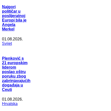
Najgori
političar u
poslijeratnoj
Europi bila je
Angela
Merkel
01.08.2026.
Svijet
Plenković s
21 europskim
liderom
poslao oštru
poruku zbog
zabrinjavajućih
događaja u
Ceuti
01.08.2026.
Hrvatska