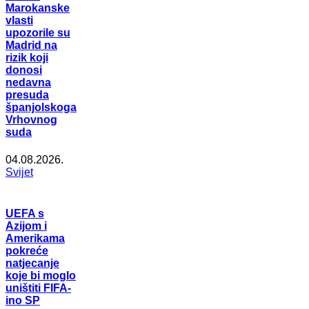
Marokanske
vlasti
upozorile su
Madrid na
rizik koji
donosi
nedavna
presuda
španjolskoga
Vrhovnog
suda
04.08.2026.
Svijet
UEFA s
Azijom i
Amerikama
pokreće
natjecanje
koje bi moglo
uništiti FIFA-
ino SP