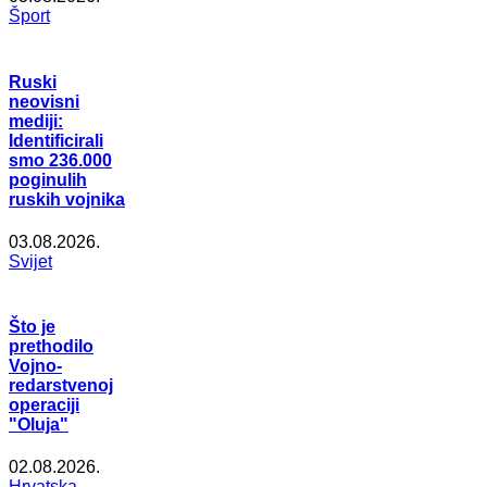
Šport
Ruski
neovisni
mediji:
Identificirali
smo 236.000
poginulih
ruskih vojnika
03.08.2026.
Svijet
Što je
prethodilo
Vojno-
redarstvenoj
operaciji
"Oluja"
02.08.2026.
Hrvatska