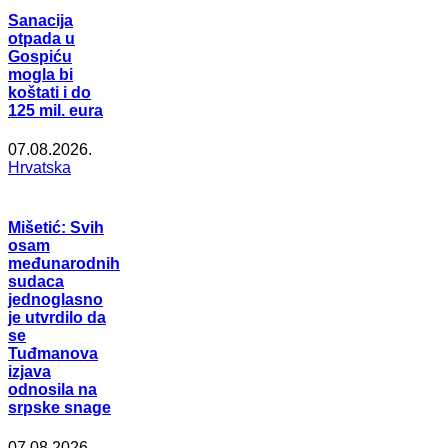
Sanacija
otpada u
Gospiću
mogla bi
koštati i do
125 mil. eura
07.08.2026.
Hrvatska
Mišetić: Svih
osam
međunarodnih
sudaca
jednoglasno
je utvrdilo da
se
Tuđmanova
izjava
odnosila na
srpske snage
07.08.2026.