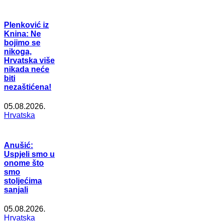
Plenković iz
Knina: Ne
bojimo se
nikoga,
Hrvatska više
nikada neće
biti
nezaštićena!
05.08.2026.
Hrvatska
Anušić:
Uspjeli smo u
onome što
smo
stoljećima
sanjali
05.08.2026.
Hrvatska