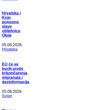
Hrvatska i
Knin
ponosno
slave
obljetnicu
Oluje
05.08.2026.
Hrvatska
EU će se
boriti protiv
krijumčarenja
migranata i
dezinformacija
05.08.2026.
Svijet