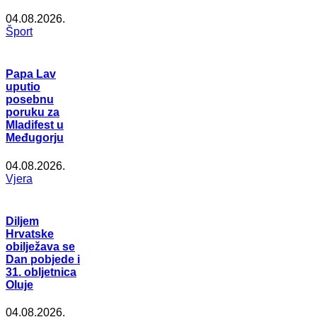
04.08.2026.
Šport
Papa Lav
uputio
posebnu
poruku za
Mladifest u
Međugorju
04.08.2026.
Vjera
Diljem
Hrvatske
obilježava se
Dan pobjede i
31. obljetnica
Oluje
04.08.2026.