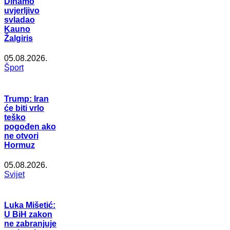
Dinamo
uvjerljivo
svladao
Kauno
Žalgiris
05.08.2026.
Šport
Trump: Iran
će biti vrlo
teško
pogođen ako
ne otvori
Hormuz
05.08.2026.
Svijet
Luka Mišetić:
U BiH zakon
ne zabranjuje