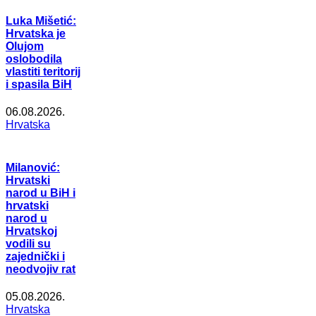
Luka Mišetić:
Hrvatska je
Olujom
oslobodila
vlastiti teritorij
i spasila BiH
06.08.2026.
Hrvatska
Milanović:
Hrvatski
narod u BiH i
hrvatski
narod u
Hrvatskoj
vodili su
zajednički i
neodvojiv rat
05.08.2026.
Hrvatska