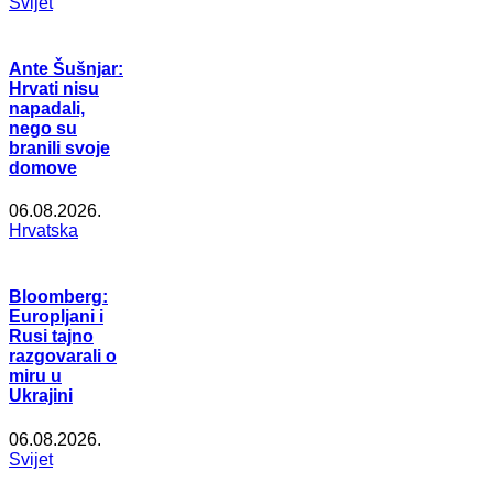
Svijet
Ante Šušnjar:
Hrvati nisu
napadali,
nego su
branili svoje
domove
06.08.2026.
Hrvatska
Bloomberg:
Europljani i
Rusi tajno
razgovarali o
miru u
Ukrajini
06.08.2026.
Svijet