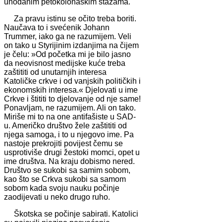
uhodanim petokolonaškim stazama.
Za pravu istinu se očito treba boriti.
Naučava to i svećenik Johann
Trummer, iako ga ne razumijem. Veli
on tako u Styrijinim izdanjima na čijem
je čelu: »Od početka mi je bilo jasno
da neovisnost medijske kuće treba
zaštititi od unutarnjih interesa
Katoličke crkve i od vanjskih političkih i
ekonomskih interesa.« Djelovati u ime
Crkve i štititi to djelovanje od nje same!
Ponavljam, ne razumijem. Ali on tako.
Miriše mi to na one antifašiste u SAD-
u. Američko društvo žele zaštititi od
njega samoga, i to u njegovo ime. Pa
nastoje prekrojiti povijest čemu se
usprotiviše drugi žestoki momci, opet u
ime društva. Na kraju dobismo nered.
Društvo se sukobi sa samim sobom,
kao što se Crkva sukobi sa samom
sobom kada svoju nauku počinje
zaodijevati u neko drugo ruho.
Škotska se počinje sabirati. Katolici