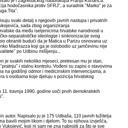
kivalo je i zagrebačkog nadbiskupa Franju Kuharića.
ja hodočasnika protiv SFRJ", a suradnik "Marko" je za
uga Tita".
isuju svaki detalj s njegovih javnih nastupa i privatnih
ukojevića, sada zbog organiziranja
Hrvatske da među iseljenicima hrvatske narodnosti u
čko-separatističke ideologije i sinkronizacije svog
spio obraniti budući da je Matica u Parizu osnovana uz
nko Madirazza koji ga je oslobodio uz jamčevinu nije
valitete" po Udbinu mišljenju...
n je svakih nekoliko mjeseci, pretresan mu je stan,
pratnju" i stalnu kontrolu. Vođeni su zapisi o stavovima
a na godišnji odmor i medicinskim intervencijama, a
tira s osobama koje djeluju s pozicija hrvatskog
11. travnja 1990. godine uoči prvih demokratskih
i".
n autor. Napisalo ju je 175 Udbaša, 110 javnih tužitelja
dina bavili mojim likom i djelom. To su njihova izvješća,
 Vukojević, koji ni sam ne zna nabrojiti za što je sve