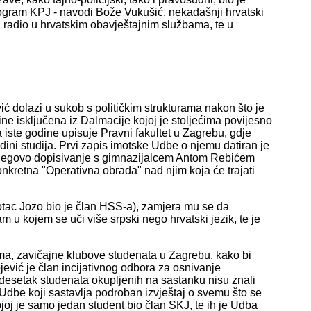
rogram KPJ - navodi Bože Vukušić, nekadašnji hrvatski
nu radio u hrvatskim obavještajnim službama, te u
 dolazi u sukob s političkim strukturama nakon što je
ne isključena iz Dalmacije kojoj je stoljećima povijesno
 iste godine upisuje Pravni fakultet u Zagrebu, gdje
ini studija. Prvi zapis imotske Udbe o njemu datiran je
e njegovo dopisivanje s gimnazijalcem Antom Rebićem
onkretna "Operativna obrada" nad njim koja će trajati
 (otac Jozo bio je član HSS-a), zamjera mu se da
m u kojem se uči više srpski nego hrvatski jezik, te je
bama, zavičajne klubove studenata u Zagrebu, kako bi
ojević je član incijativnog odbora za osnivanje
desetak studenata okupljenih na sastanku nisu znali
Udbe koji sastavlja podroban izvještaj o svemu što se
ojoj je samo jedan student bio član SKJ, te ih je Udba