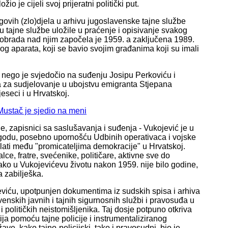
o je cijeli svoj prijeratni politički put.
egovih (zlo)djela u arhivu jugoslavenske tajne službe
su tajne službe uložile u praćenje i opisivanje svakog
 obrada nad njim započela je 1959. a zaključena 1989.
og aparata, koji se bavio svojim građanima koji su imali
 nego je svjedočio na suđenju Josipu Perkoviću i
za sudjelovanje u ubojstvu emigranta Stjepana
eseci i u Hrvatskoj.
ustač je sjedio na meni
e, zapisnici sa saslušavanja i suđenja - Vukojević je u
elagodu, posebno upornošću Udbinih operativaca i vojske
olati među "promicateljima demokracije" u Hrvatskoj.
e, fratre, svećenike, političare, aktivne sve do
ko u Vukojevićevu životu nakon 1959. nije bilo godine,
 zabilješka.
eviću, upotpunjen dokumentima iz sudskih spisa i arhiva
enskih javnih i tajnih sigurnosnih službi i pravosuđa u
 političkih neistomišljenika. Taj dosje potpuno otkriva
ija pomoću tajne policije i instrumentaliziranog
, kako tajno-policijski, tako i pravosudni, bio je