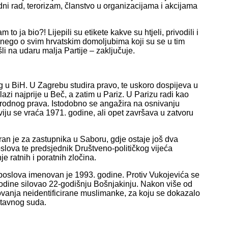
dni rad, terorizam, članstvo u organizacijama i akcijama
to ja bio?! Lijepili su etikete kakve su htjeli, privodili i
i, nego o svim hrvatskim domoljubima koji su se u tim
li na udaru malja Partije – zaključuje.
 u BiH. U Zagrebu studira pravo, te uskoro dospijeva u
azi najprije u Beč, a zatim u Pariz. U Parizu radi kao
unarodnog prava. Istodobno se angažira na osnivanju
ju se vraća 1971. godine, ali opet završava u zatvoru
an je za zastupnika u Saboru, gdje ostaje još dva
slova te predsjednik Društveno-političkog vijeća
e ratnih i poratnih zločina.
poslova imenovan je 1993. godine. Protiv Vukojevića se
godine silovao 22-godišnju Bošnjakinju. Nakon više od
vanja neidentificirane muslimanke, za koju se dokazalo
stavnog suda.