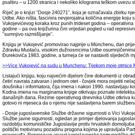
psaltiru – u 1200 stranica i nekoliko kilograma teškom uvezu složi
Riječ je o knjizi "Dosje 240271", koja je označavala zbirku nj
Udbe. Ako ništa, fascinira nevjerojatna količina energije koju 
Vukojevićevog koraka kroz punih trideset godina – operativna
godine – pa ova knjižurina čini vrijedan pogled u rad represivn
"sumnjivo razmišljanje".
Knjigu je Vukojević promovirao najprije u Münchenu, dan prije
Zdravku Mustaću, visokim dužnosnicima Udbe osumnjičenima 
Đurekovića 1983. godine, a turneja će se nastaviti sljedećih mj
>>Vice Vukojević na sudu u Munchenu: Tijekom moje otmice M
Listajući knjigu, koju najvećim dijelom čine dokumenti iz obrad
četiri navrata zatvaran i jednom otet - čovjek mora osjetiti n
doušnika i informatora, čija imena i nakon 1990. nastavljaju k
Kodna imena na marginama knjige otkrivaju poznate intelektualc
današnjih dana. Rezime operativnog dnevnika Udbe otkriva ka
gotovo ni mjeseca da o njemu nije sastavljena barem službena
- Dosje jugoslavenske Službe državne sigurnosti o Vici Vukoj
Službe javne sigurnosti, ogledan je primjer djelovanja jugoslav
razdoblju komunističke Jugoslavije protiv hrvatskih domoljuba i
politički motiviranu pozadinu progona kojima je upravljala Part
pravosuđa. Represivan aparat jugoslavenske komunističke države