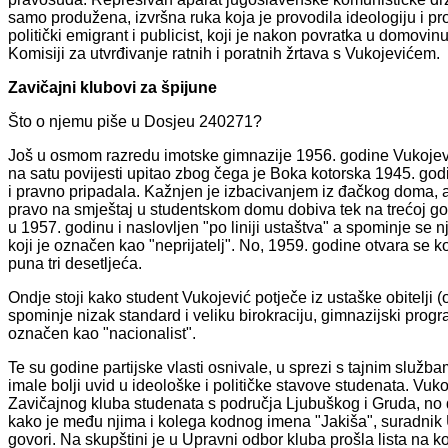
samo produžena, izvršna ruka koja je provodila ideologiju i p
politički emigrant i publicist, koji je nakon povratka u domovi
Komisiji za utvrđivanje ratnih i poratnih žrtava s Vukojevićem.
Zavičajni klubovi za špijune
Što o njemu piše u Dosjeu 240271?
Još u osmom razredu imotske gimnazije 1956. godine Vukojević
na satu povijesti upitao zbog čega je Boka kotorska 1945. godi
i pravno pripadala. Kažnjen je izbacivanjem iz đačkog doma, a
pravo na smještaj u studentskom domu dobiva tek na trećoj god
u 1957. godinu i naslovljen "po liniji ustaštva" a spominje s
koji je označen kao "neprijatelj". No, 1959. godine otvara se k
puna tri desetljeća.
Ondje stoji kako student Vukojević potječe iz ustaške obitelji
spominje nizak standard i veliku birokraciju, gimnazijski progra
označen kao "nacionalist".
Te su godine partijske vlasti osnivale, u sprezi s tajnim služ
imale bolji uvid u ideološke i političke stavove studenata. Vuk
Zavičajnog kluba studenata s područja Ljubuškog i Gruda, no 
kako je među njima i kolega kodnog imena "Jakiša", suradnik 
govori. Na skupštini je u Upravni odbor kluba prošla lista na k