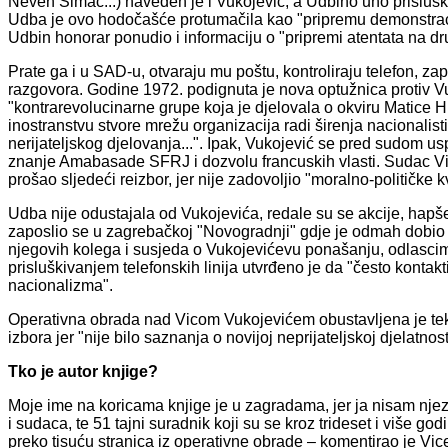
Neven Šimac...) naveden je i Vukojević, a Udbino uho prisluš
Udba je ovo hodočašće protumačila kao "pripremu demonstraci
Udbin honorar ponudio i informaciju o "pripremi atentata na dr
Prate ga i u SAD-u, otvaraju mu poštu, kontroliraju telefon, zap
razgovora. Godine 1972. podignuta je nova optužnica protiv V
"kontrarevolucinarne grupe koja je djelovala o okviru Matice 
inostranstvu stvore mrežu organizacija radi širenja nacionalisti
nerijateljskog djelovanja...". Ipak, Vukojević se pred sudom u
znanje Amabasade SFRJ i dozvolu francuskih vlasti. Sudac Vi
prošao sljedeći reizbor, jer nije zadovoljio "moralno-političke k
Udba nije odustajala od Vukojevića, redale su se akcije, hapše
zaposlio se u zagrebačkoj "Novogradnji" gdje je odmah dobio "
njegovih kolega i susjeda o Vukojevićevu ponašanju, odlascim
prisluškivanjem telefonskih linija utvrđeno je da "često kontak
nacionalizma".
Operativna obrada nad Vicom Vukojevićem obustavljena je tek 
izbora jer "nije bilo saznanja o novijoj neprijateljskoj djelatnost
Tko je autor knjige?
Moje ime na koricama knjige je u zagradama, jer ja nisam njezi
i sudaca, te 51 tajni suradnik koji su se kroz trideset i više go
preko tisuću stranica iz operativne obrade – komentirao je Vice