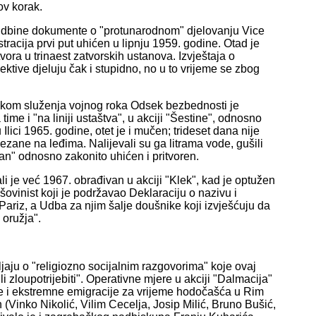
hov korak.
 Udbine dokumente o "protunarodnom" djelovanju Vice
racija prvi put uhićen u lipnju 1959. godine. Otad je
vora u trinaest zatvorskih ustanova. Izvještaja o
ktive djeluju čak i stupidno, no u to vrijeme se zbog
ijekom služenja vojnog roka Odsek bezbednosti je
ime i "na liniji ustaštva", u akciji "Šestine", odnosno
lici 1965. godine, otet je i mučen; trideset dana nije
vezane na leđima. Nalijevali su ga litrama vode, gušili
ran" odnosno zakonito uhićen i pritvoren.
li je već 1967. obrađivan u akciji "Klek", kad je optužen
šovinist koji je podržavao Deklaraciju o nazivu i
Pariz, a Udba za njim šalje doušnike koji izvješćuju da
 oružja".
jaju o "religiozno socijalnim razgovorima" koje ovaj
i zloupotrijebiti". Operativne mjere u akciji "Dalmacija"
ke i ekstremne emigracije za vrijeme hodočašća u Rim
(Vinko Nikolić, Vilim Cecelja, Josip Milić, Bruno Bušić,