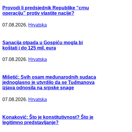
Provodi li predsjednik Republike “crnu
operaciju” protiv vlastite nacije?
07.08.2026.
Hrvatska
Sanacija otpada u Gospiću mogla bi
koštati i do 125 mil. eura
07.08.2026.
Hrvatska
Mišetić: Svih osam međunarodnih sudaca
jednoglasno je utvrdilo da se Tuđmanova
izjava odnosila na srpske snage
07.08.2026.
Hrvatska
Konaković: Što je konstitutivnost? Što je
legitimno predstavljanje?