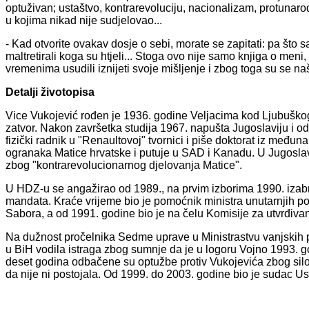
optuživan; ustaštvo, kontrarevoluciju, nacionalizam, protunaro
u kojima nikad nije sudjelovao...
- Kad otvorite ovakav dosje o sebi, morate se zapitati: pa što sam 
maltretirali koga su htjeli... Stoga ovo nije samo knjiga o men
vremenima usudili iznijeti svoje mišljenje i zbog toga su se naš
Detalji životopisa
Vice Vukojević rođen je 1936. godine Veljacima kod Ljubuškog
zatvor. Nakon završetka studija 1967. napušta Jugoslaviju i odl
fizički radnik u "Renaultovoj" tvornici i piše doktorat iz međ
ogranaka Matice hrvatske i putuje u SAD i Kanadu. U Jugoslavi
zbog "kontrarevolucionarnog djelovanja Matice".
U HDZ-u se angažirao od 1989., na prvim izborima 1990. izabr
mandata. Kraće vrijeme bio je pomoćnik ministra unutarnjih po
Sabora, a od 1991. godine bio je na čelu Komisije za utvrđivanj
Na dužnost pročelnika Sedme uprave u Ministrastvu vanjskih 
u BiH vodila istraga zbog sumnje da je u logoru Vojno 1993. 
deset godina odbačene su optužbe protiv Vukojevića zbog silo
da nije ni postojala. Od 1999. do 2003. godine bio je sudac U