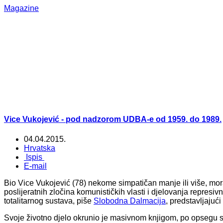
Magazine
Vice Vukojević - pod nadzorom UDBA-e od 1959. do 1989.
04.04.2015.
Hrvatska
Ispis
E-mail
Bio Vice Vukojević (78) nekome simpatičan manje ili više, mora
poslijeratnih zločina komunističkih vlasti i djelovanja represi
totalitarnog sustava, piše
Slobodna Dalmacija
, predstavljajuć
Svoje životno djelo okrunio je masivnom knjigom, po opsegu 