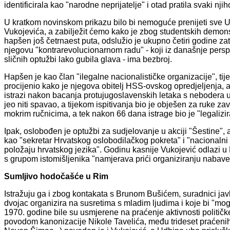
identificirala kao "narodne neprijatelje" i otad pratila svaki nji
U kratkom novinskom prikazu bilo bi nemoguće prenijeti sve
Vukojevića, a zabilježit ćemo kako je zbog studentskih demonst
hapšen još četrnaest puta, odslužio je ukupno četiri godine zat
njegovu "kontrarevolucionarnom radu" - koji iz današnje perspe
sličnih optužbi lako gubila glava - ima bezbroj.
Hapšen je kao član "ilegalne nacionalističke organizacije", t
procijenio kako je njegova obitelj HSS-ovskog opredjeljenja, a t
istrazi nakon bacanja protujugoslavenskih letaka s nebodera u I
jeo niti spavao, a tijekom ispitivanja bio je obješen za ruke za
mokrim ručnicima, a tek nakon 66 dana istrage bio je "legalizi
Ipak, oslobođen je optužbi za sudjelovanje u akciji "Šestine", a
kao "sekretar Hrvatskog oslobodilačkog pokreta" i "nacionalni 
položaju hrvatskog jezika". Godinu kasnije Vukojević odlazi u 
s grupom istomišljenika "namjerava prići organiziranju nabave
Sumljivo hodočašće u Rim
Istražuju ga i zbog kontakata s Brunom Bušićem, suradnici javl
dvojac organizira na susretima s mladim ljudima i koje bi "mogl
1970. godine bile su usmjerene na praćenje aktivnosti politič
povodom kanonizacije Nikole Tavelića, među trideset praćenih 