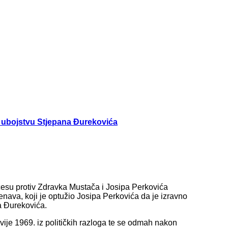
u ubojstvu Stjepana Đurekovića
esu protiv Zdravka Mustača i Josipa Perkovića
enava, koji je optužio Josipa Perkovića da je izravno
a Đurekovića.
vije 1969. iz političkih razloga te se odmah nakon