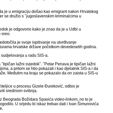
da je u emigraciju došao kao emigrant nakon Hrvatskog
 jer se družio s "jugoslavenskim kriminalcima u
dok je odgovorio kako je znao da je u Udbi u
 sreo.
otočila je svoje ispitivanje na utvrđivanje
ukturama hrvatske države početkom devedesetih godina.
i sudjelovanja u radu SIS-a.
"tipičan lažni svjedok". "Petar Penava je tipičan lažni
ma, a pritom se htio pokazati i kao djelatnik SIS-a i da
aže. Međutim na kraju se pokazalo da on zaista u SIS-u
iteljice u procesu Gizele Đureković, odbio je
viti sredinom svibnja.
iz Beograda Božidara Spasića video-linkom, no to je
dogodilo. U srijedu bi iskaz trebao dati i Ivan Šimunovića
e.