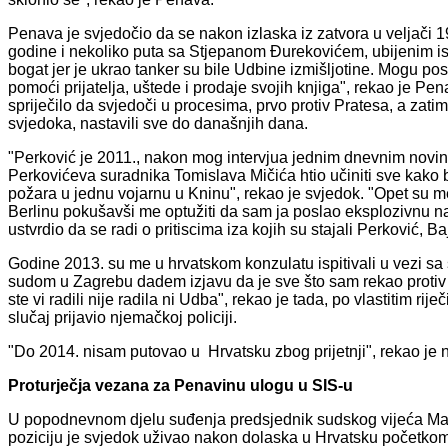
Penava je svjedočio da se nakon izlaska iz zatvora u veljači 1
godine i nekoliko puta sa Stjepanom Đurekovićem, ubijenim ist
bogat jer je ukrao tanker su bile Udbine izmišljotine. Mogu pos
pomoći prijatelja, uštede i prodaje svojih knjiga", rekao je Pen
spriječilo da svjedoči u procesima, prvo protiv Pratesa, a zati
svjedoka, nastavili sve do današnjih dana.
"Perković je 2011., nakon mog intervjua jednim dnevnim novi
Perkovićeva suradnika Tomislava Mičića htio učiniti sve kako 
požara u jednu vojarnu u Kninu", rekao je svjedok. "Opet su me 
Berlinu pokušavši me optužiti da sam ja poslao eksplozivnu n
ustvrdio da se radi o pritiscima iza kojih su stajali Perković, Baj
Godine 2013. su me u hrvatskom konzulatu ispitivali u vezi sa
sudom u Zagrebu dadem izjavu da je sve što sam rekao protiv 
ste vi radili nije radila ni Udba", rekao je tada, po vlastitim 
slučaj prijavio njemačkoj policiji.
"Do 2014. nisam putovao u Hrvatsku zbog prijetnji", rekao je
Proturječja vezana za Penavinu ulogu u SIS-u
U popodnevnom djelu suđenja predsjednik sudskog vijeća Ma
poziciju je svjedok uživao nakon dolaska u Hrvatsku početko