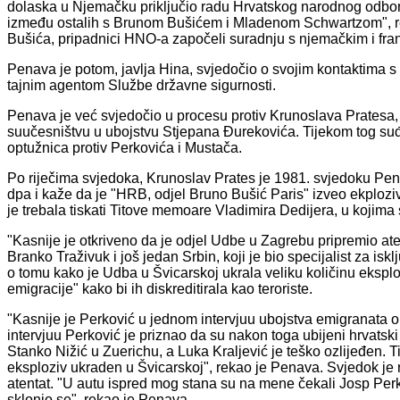
dolaska u Njemačku priključio radu Hrvatskog narodnog odbora
između ostalih s Brunom Bušićem i Mladenom Schwartzom", r
Bušića, pripadnici HNO-a započeli suradnju s njemačkim i franc
Penava je potom, javlja Hina, svjedočio o svojim kontaktima 
tajnim agentom Službe državne sigurnosti.
Penava je već svjedočio u procesu protiv Krunoslava Pratesa,
suučesništvu u ubojstvu Stjepana Đurekovića. Tijekom tog suđe
optužnica protiv Perkovića i Mustača.
Po riječima svjedoka, Krunoslav Prates je 1981. svjedoku Pe
dpa i kaže da je "HRB, odjel Bruno Bušić Paris" izveo ekplozi
je trebala tiskati Titove memoare Vladimira Dedijera, u kojima su
"Kasnije je otkriveno da je odjel Udbe u Zagrebu pripremio atent
Branko Traživuk i još jedan Srbin, koji je bio specijalist za is
o tomu kako je Udba u Švicarskoj ukrala veliku količinu eksplo
emigracije" kako bi ih diskreditirala kao teroriste.
"Kasnije je Perković u jednom intervjuu ubojstva emigranata o
intervjuu Perković je priznao da su nakon toga ubijeni hrvatsk
Stanko Nižić u Zuerichu, a Luka Kraljević je teško ozlijeđen. Ti
eksploziv ukraden u Švicarskoj", rekao je Penava. Svjedok je re
atentat. "U autu ispred mog stana su na mene čekali Josp Perkov
sklonio se", rekao je Penava.