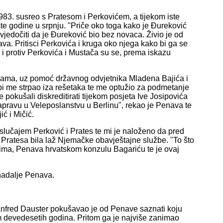
983. susreo s Pratesom i Perkovićem, a tijekom iste
e godine u srpnju. "Priče oko toga kako je Đureković
vjedočiti da je Đureković bio bez novaca. Živio je od
ava. Pritisci Perkovića i kruga oko njega kako bi ga se
m i protiv Perkovića i Mustača su se, prema iskazu
nama, uz pomoć državnog odvjetnika Mladena Bajića i
bi me strpao iza rešetaka te me optužio za podmetanje
pokušali diskreditirati tijekom posjeta Ive Josipovića
apravu u Veleposlanstvu u Berlinu", rekao je Penava te
ić i Mičić.
 slučajem Perković i Prates te mi je naloženo da pred
Pratesa bila laž Njemačke obavještajne službe. "To što
riječima, Penava hrvatskom konzulu Bagariću te je ovaj
 nadalje Penava.
nfred Dauster pokušavao je od Penave saznati koju
m devedesetih godina. Pritom ga je najviše zanimao