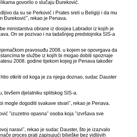
likama govorilo o slučaju Đureković.
jivo da su se Perković i Prates sreli u Beligiji i da mu
pan Đureković", rekao je Penava.
 ministarstva obrane iz dosijea Labrador iz kojih je
enava. On se pozivao i na tadašnjeg predstojnika SIS-a
m njemačkom pravosuđu 2008. u kojem se opovrgava da
stancima te službe iz kojih bi mogao dobiti spoznaje
ratesu 2008. godine tijekom kojeg je Penava također
 htio otkriti od koga je za njega doznao, sudac Dauster
, bivšem djelatniku splitskog SIS-a.
obi mogle dogoditi svakave stvari", rekao je Penava.
ović "izuzetno opasna" osoba koja "izvršava sve
oj naravi", rekao je sudac Dauster, što je izazvalo
če proces prati zapisujući bilješke bez vidljivih