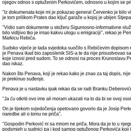
njegov odnos s optuženim Perkovićem, odnosno u kojim se pri
"Iz dokumenata koje mi je pokazao general Červenko je bilo vidl
je tom prilikom Prates dao ključ garaže u kojoj je ubijen Stje
"Vidio sam dokumente u stožeru Sigurnosno-informativne službe
bilo vidljivo tko je imao kakvu ulogu u emigraciji", rekao je P
Markicu Rebića.
Sudsko vijeće je tada svjedoka suočilo s Rebićevim dopiso
je Penava ikad bio zaposlenik SIS-a te da nije prisustvovao sa
koje iznosi pred sudom. To se odnosi na proces Krunoslavu P
dao iskaz.
Nakon što Penava, koji je rekao kako je znao za taj dopis, nije
je prekinuo suđenje.
Penava je u nastavku ipak rekao da se radi Branku Deberoviću
"Ja ću otkriti ovo ime ali moram ukazati na to da bi se ovoj os
On je tijekom svjedočenja opetovano govorio da je Josip Perk
naredbe ali o tomu ne priča".
"Gospodin Perković ni sa mnom ne priča. Mora da je to u njegov
podsmjeh u sudnici pa i kod samog optuženog Perkovića koji ina