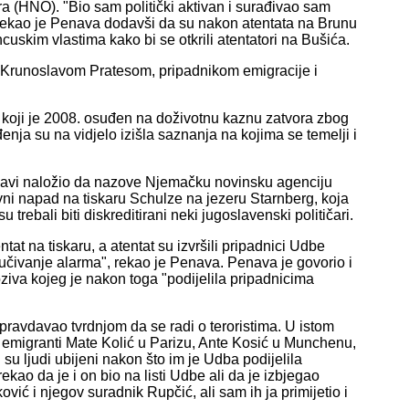
 (HNO). "Bio sam politički aktivan i surađivao sam
ekao je Penava dodavši da su nakon atentata na Brunu
uskim vlastima kako bi se otkrili atentatori na Bušića.
s Krunoslavom Pratesom, pripadnikom emigracije i
 koji je 2008. osuđen na doživotnu kaznu zatvora zbog
nja su na vidjelo izišla saznanja na kojima se temelji i
navi naložio da nazove Njemačku novinsku agenciju
vni napad na tiskaru Schulze na jezeru Starnberg, koja
 trebali biti diskreditirani neki jugoslavenski političari.
at na tiskaru, a atentat su izvršili pripadnici Udbe
ključivanje alarma", rekao je Penava. Penava je govorio i
ziva kojeg je nakon toga "podijelila pripadnicima
pravdavao tvrdnjom da se radi o teroristima. U istom
i emigranti Mate Kolić u Parizu, Ante Kosić u Munchenu,
 su ljudi ubijeni nakon što im je Udba podijelila
kao da je i on bio na listi Udbe ali da je izbjegao
ić i njegov suradnik Rupčić, ali sam ih ja primijetio i