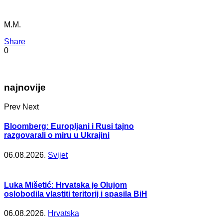
M.M.
Share
0
najnovije
Prev
Next
Bloomberg: Europljani i Rusi tajno
razgovarali o miru u Ukrajini
06.08.2026.
Svijet
Luka Mišetić: Hrvatska je Olujom
oslobodila vlastiti teritorij i spasila BiH
06.08.2026.
Hrvatska