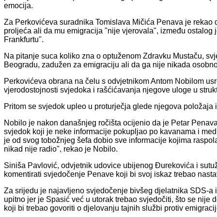
emocija.
Za Perkovićeva suradnika Tomislava Mičića Penava je rekao 
proljeća ali da mu emigracija "nije vjerovala", između ostalog
Frankfurtu".
Na pitanje suca koliko zna o optuženom Zdravku Mustaču, svje
Beogradu, zadužen za emigraciju ali da ga nije nikada osobno
Perkovićeva obrana na čelu s odvjetnikom Antom Nobilom usred
vjerodostojnosti svjedoka i rašćićavanja njegove uloge u str
Pritom se svjedok upleo u proturječja glede njegova položaja 
Nobilo je nakon današnjeg ročišta ocijenio da je Petar Penava 
svjedok koji je neke informacije pokupljao po kavanama i mediji
je od svog tobožnjeg šefa dobio sve informacije kojima raspol
nikad nije radio", rekao je Nobilo.
Siniša Pavlović, odvjetnik udovice ubijenog Đurekovića i sutuž
komentirati svjedočenje Penave koji bi svoj iskaz trebao nasta
Za srijedu je najavljeno svjedočenje bivšeg djelatnika SDS-a 
upitno jer je Spasić već u utorak trebao svjedočiti, što se nije 
koji bi trebao govoriti o djelovanju tajnih službi protiv emigracij