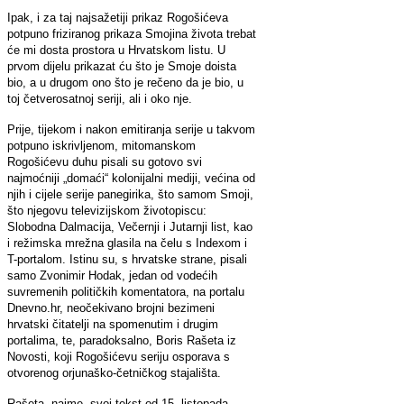
Ipak, i za taj najsažetiji prikaz Rogošićeva
potpuno friziranog prikaza Smojina života trebat
će mi dosta prostora u Hrvatskom listu. U
prvom dijelu prikazat ću što je Smoje doista
bio, a u drugom ono što je rečeno da je bio, u
toj četverosatnoj seriji, ali i oko nje.
Prije, tijekom i nakon emitiranja serije u takvom
potpuno iskrivljenom, mitomanskom
Rogošićevu duhu pisali su gotovo svi
najmoćniji „domaći“ kolonijalni mediji, većina od
njih i cijele serije panegirika, što samom Smoji,
što njegovu televizijskom životopiscu:
Slobodna Dalmacija, Večernji i Jutarnji list, kao
i režimska mrežna glasila na čelu s Indexom i
T-portalom. Istinu su, s hrvatske strane, pisali
samo Zvonimir Hodak, jedan od vodećih
suvremenih političkih komentatora, na portalu
Dnevno.hr, neočekivano brojni bezimeni
hrvatski čitatelji na spomenutim i drugim
portalima, te, paradoksalno, Boris Rašeta iz
Novosti, koji Rogošićevu seriju osporava s
otvorenog orjunaško-četničkog stajališta.
Rašeta, naime, svoj tekst od 15. listopada