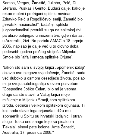
Santos, Vergas,
Žanetić
, Julinho, Pelé, Di
Stefano, Puskas i Gento. Budući da je, kako je
rekao moćni i prefrigani splitski novinar
Zdravko Reić u Rogošićevoj seriji, Žanetić bio
„hrvatski nacionalist“, tadašnji splitski
jugonacionalisti pretukli su ga na splitskoj rivi,
pa ubrzo pobjegao u inozemstvo, gdje i danas,
u Australiji, živi. Na portalu AMAC-a 18. srpnja
2006. napisao je da je već u to olovno doba
pedesetih godina prošlog stoljeća Miljenko
Smoje bio “alfa i omega splitske Orjune“.
Nakon što sam u svojoj knjizi „Spomenik izdaji“
objavio ovo njegovo svjedočenje, Žanetić, sada
već duboko u osmom desetljeću života, poslao
mi je svoju autobiografiju s ovom posvetom:
“Gospodine Joško Čelan, bilo mi je veoma
drago da ste stavili u Vašoj knjizi moje
mišljenje o Miljenku Smoji, tom splitskom
izrodu, četniku i velikom splitskom orjunašu. Ti
koji sada slave toga orjunaša i dižu mu
spomenik u Splitu su hrvatski izdajnici i strani
sluge. To su one snage koje su pisale za
'Fekala', sinovi pete kolone. Ante Žanetić,
Australia, 17. prosinca 2008.“