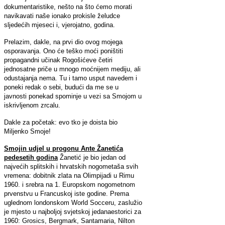
dokumentaristike, nešto na što ćemo morati
navikavati naše ionako prokisle želudce
sljedećih mjeseci i, vjerojatno, godina.
Prelazim, dakle, na prvi dio ovog mojega
osporavanja. Ono će teško moći poništiti
propagandni učinak Rogošićeve četiri
jednosatne priče u mnogo moćnijem mediju, ali
odustajanja nema. Tu i tamo usput navedem i
poneki redak o sebi, budući da me se u
javnosti ponekad spominje u vezi sa Smojom u
iskrivljenom zrcalu.
Dakle za početak: evo tko je doista bio
Miljenko Smoje!
Smojin udjel u progonu Ante Žanetića
pedesetih godina
Žanetić je bio jedan od
najvećih splitskih i hrvatskih nogometaša svih
vremena: dobitnik zlata na Olimpijadi u Rimu
1960. i srebra na 1. Europskom nogometnom
prvenstvu u Francuskoj iste godine. Prema
uglednom londonskom World Socceru, zaslužio
je mjesto u najboljoj svjetskoj jedanaestorici za
1960: Grosics, Bergmark, Santamaria, Nilton