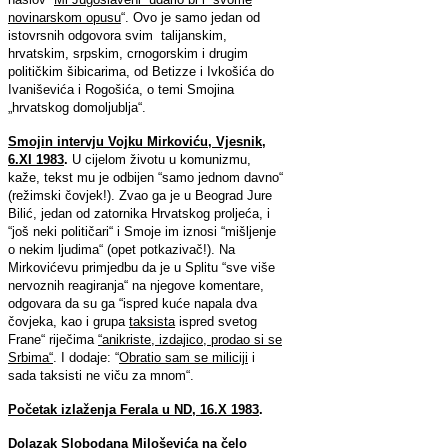
novinarskom opusu
“. Ovo je samo jedan od
istovrsnih odgovora svim talijanskim,
hrvatskim, srpskim, crnogorskim i drugim
političkim šibicarima, od Betizze i Ivkošića do
Ivaniševića i Rogošića, o temi Smojina
„hrvatskog domoljublja“.
Smojin intervju Vojku Mirkoviću, Vjesnik,
6.XI 1983
.
U cijelom životu u komunizmu,
kaže, tekst mu je odbijen “samo jednom davno“
(režimski čovjek!). Zvao ga je u Beograd Jure
Bilić, jedan od zatornika Hrvatskog proljeća, i
“još neki političari“ i Smoje im iznosi “mišljenje
o nekim ljudima“ (opet potkazivač!). Na
Mirkovićevu primjedbu da je u Splitu “sve više
nervoznih reagiranja“ na njegove komentare,
odgovara da su ga “ispred kuće napala dva
čovjeka, kao i grupa
taksista
ispred svetog
Frane“ riječima
“anikriste, izdajico, prodao si se
Srbima“
. I dodaje: “
Obratio sam se miliciji
i
sada taksisti ne viču za mnom“.
Početak izlaženja Ferala u ND, 16.X 1983
.
Dolazak Slobodana Miloševića na čelo