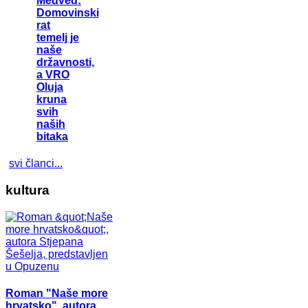
Medved:
Domovinski
rat
temelj je
naše
državnosti,
a VRO
Oluja
kruna
svih
naših
bitaka
svi članci...
kultura
Roman "Naše more
hrvatsko", autora