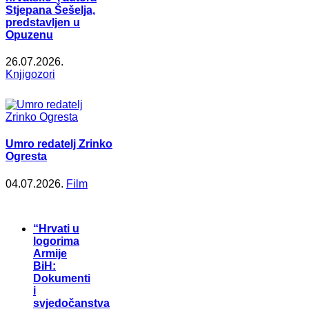
Stjepana Šešelja,
predstavljen u
Opuzenu
26.07.2026.
Knjigozori
Umro redatelj Zrinko
Ogresta
04.07.2026.
Film
“Hrvati u
logorima
Armije
BiH:
Dokumenti
i
svjedočanstva