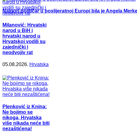
Najgori političar u poslijeratnoj Europi bila je Angela Merke
Milanović: Hrvatski
narod u BiH i
hrvatski narod u
Hrvatskoj vodili su
zajednički i
neodvojiv rat
05.08.2026.
Hrvatska
Plenković iz Knina:
Ne bojimo se
nikoga, Hrvatska
više nikada neće biti
nezaštićena!