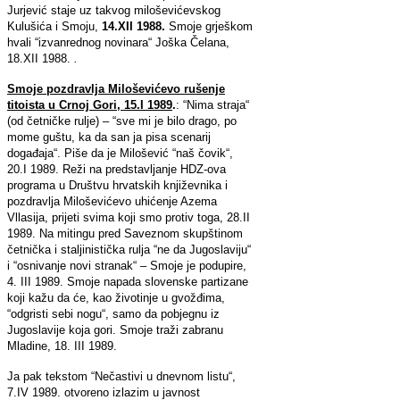
Jurjević staje uz takvog miloševićevskog
Kulušića i Smoju,
14.XII 1988.
Smoje grješkom
hvali “izvanrednog novinara“ Joška Čelana,
18.XII 1988.
.
Smoje pozdravlja Miloševićevo rušenje
titoista u Crnoj Gori, 15.I 1989
.
: “Nima straja“
(od četničke rulje) – “sve mi je bilo drago, po
mome guštu, ka da san ja pisa scenarij
događaja“. Piše da je Milošević “naš čovik“,
20.I 1989. Reži na predstavljanje HDZ-ova
programa u Društvu hrvatskih književnika i
pozdravlja Miloševićevo uhićenje Azema
Vllasija, prijeti svima koji smo protiv toga, 28.II
1989. Na mitingu pred Saveznom skupštinom
četnička i staljinistička rulja “ne da Jugoslaviju“
i “osnivanje novi stranak“ – Smoje je podupire,
4. III 1989. Smoje napada slovenske partizane
koji kažu da će, kao životinje u gvožđima,
“odgristi sebi nogu“, samo da pobjegnu iz
Jugoslavije koja gori. Smoje traži zabranu
Mladine, 18. III 1989.
Ja pak tekstom “Nečastivi u dnevnom listu“,
7.IV 1989. otvoreno izlazim u javnost