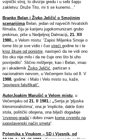
vojnički stroj, to divizije gredu i u sebi šapju
zakletvu: Druže Tito, mi ti se kunemo...“
Branko Belan i Živko Jeličić o Smojinim
scenarijima
Belan, jedan od najvećih hrvatskih
filmaša, čiju je karijeru jugokomunizam grubo
prekinuo, piše u Nedjeljnoj Dalmaciji
, 21. XII
1980.,
o Velom mistu: “Zapisi Miljenka Smoje o
tome što je sve vidio i čuo
vireći
godine te i te
kroz škure od ponistre
, nastojeći da ne vidi ono
što oku nije milo i da ne čuje ono što bi uho
povrijedilo“. Slično mišljenje, kao i Belan, imao
je i akademik
Živko Jeličić
, partizan s
nacionalnim nervom, u Večernjem listu od 8. V
1988.
godine: i Malo i Velo misto su, kaže,
“povijesni falsifikati“.
AutorJoakim Marušić o Velom mistu
, u
Večernjaku od
21. II 1981.: „
Serija je 'pljuska
kleromoralistima', ona je 'implicite, dakle
šoto
stola, politički obojena, ona bilježi događaje
'crvenog grada'
i dobro znam
kome crvenilo na
jugoslavenski način smeta
“.
Polemika s Vnukom – SD i Vjesnik, od