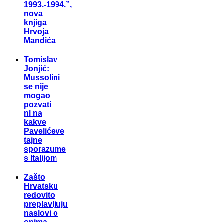
1993.-1994.”,
nova
knjiga
Hrvoja
Mandića
Tomislav
Jonjić:
Mussolini
se nije
mogao
pozvati
ni na
kakve
Pavelićeve
tajne
sporazume
s Italijom
Zašto
Hrvatsku
redovito
preplavljuju
naslovi o
onima