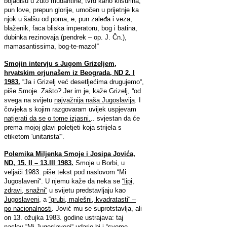
bojadišu u žuto mudantine, tvrd kano klisurina,
pun love, prepun glorije, umočen u prijetnje ka
njok u šalšu od poma, e, pun zaleđa i veza,
blaženik, faca bliska imperatoru, bog i batina,
dubinka rezinovaja (pendrek – op. J. Čn.),
mamasantissima, bog-te-mazo!“
Smojin intervju s Jugom Grizeljem,
hrvatskim orjunašem iz Beograda, ND 2. I
1983.
“Ja i Grizelj već desetljećima drugujemo“,
piše Smoje. Zašto? Jer im je, kaže Grizelj, “od
svega na svijetu
najvažnija naša Jugoslavija
. I
čovjeka s kojim razgovaram uvijek uspjevam
natjerati da se o tome izjasni.
.. svjestan da će
prema mojoj glavi poletjeti koja strijela s
etiketom 'unitarista'“.
Polemika Miljenka Smoje i Josipa Jovića,
ND, 15. II – 13.III 1983.
Smoje u Borbi, u
veljači 1983. piše tekst pod naslovom “Mi
Jugoslaveni“. U njemu kaže da neka se
“lipi,
zdravi, snažni“
u svijetu predstavljaju kao
Jugoslaveni
, a
“grubi, malešni, kvadratasti“ –
po nacionalnosti
. Jović mu se suprotstavlja, ali
on 13. ožujka 1983. godine ustrajava: taj
naslov “
Mi Jugoslaveni“ udario bi i “svome