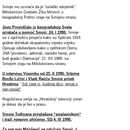
Smoje mu uzvraća da je “ustaški odvjetnik“.
Miloševićev Goebels Žika Minović u
beogradskoj Politici staje na Smojinu stranu.
Jovo Providžalo iz beogradskog Sveta
priskače u pomoć Smoji, 24. I 1990.
Smoje
se s nježnošću prisjeća kako su Splićani 1918.
godine dočekali okupatorsku srpsku vojsku.
Opisuje oduševljeno kako u splitskom Domu
JNA “prvoborci, admirali, narodni heroji, prvi
ljudi grada i Dalmacije“ 22. XII 1989. sa
Smojom staju na Miloševićevu stranu.
U intervjuu Vjesniku od 25. II 1990. Srbima
Đorđu Ličini i Vladi Rajiću Smoje prijeti
Hrvatima
: “
Još ćete vi, kurbina dico, jemat s
nan posla!“
Rogošićeva serija na „Hrvatskoj“ televiziji zoran
je dokaz da je bio u pravu.
Smoje Tuđmana proglašava “poglavnikom“
i traži njegovo uhićenje, SD,4. III 1990.
Za sve ovo Milošević se odužuje Smoji
: 4.