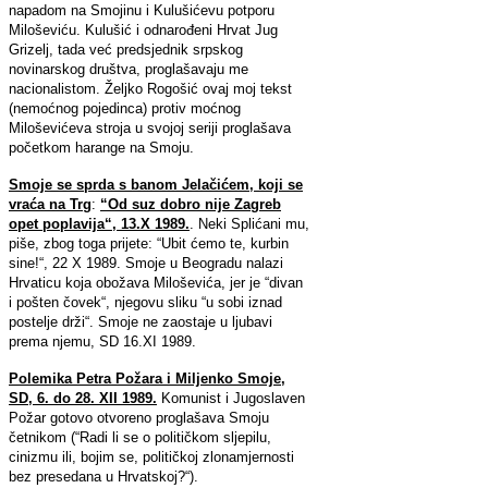
napadom na Smojinu i Kulušićevu potporu
Miloševiću. Kulušić i odnarođeni Hrvat Jug
Grizelj, tada već predsjednik srpskog
novinarskog društva, proglašavaju me
nacionalistom. Željko Rogošić ovaj moj tekst
(nemoćnog pojedinca) protiv moćnog
Miloševićeva stroja u svojoj seriji proglašava
početkom harange na Smoju.
Smoje se sprda s banom Jelačićem, koji se
vraća na Trg
:
“Od suz dobro nije Zagreb
opet poplavija“, 13.X 1989.
. Neki Splićani mu,
piše, zbog toga prijete: “Ubit ćemo te, kurbin
sine!“, 22 X 1989. Smoje u Beogradu nalazi
Hrvaticu koja obožava Miloševića, jer je “divan
i pošten čovek“, njegovu sliku “u sobi iznad
postelje drži“. Smoje ne zaostaje u ljubavi
prema njemu, SD 16.XI 1989.
Polemika Petra Požara i Miljenko Smoje,
SD, 6. do 28. XII 1989.
Komunist i Jugoslaven
Požar gotovo otvoreno proglašava Smoju
četnikom (“Radi li se o političkom sljepilu,
cinizmu ili, bojim se, političkoj zlonamjernosti
bez presedana u Hrvatskoj?“).