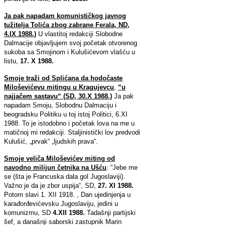
Ja pak napadam komunističkog javnog
tužitelja Tolića zbog zabrane Ferala, ND,
4.IX 1988.)
U vlastitoj redakciji Slobodne
Dalmacije objavljujem svoj početak otvorenog
sukoba sa Smojinom i Kulušićevom vlašću u
listu,
17. X 1988.
Smoje traži od Splićana da hodočaste
Miloševićevu mitingu u Kragujevcu
,
“u
najjačem sastavu“ (SD, 30.X 1988.)
Ja pak
napadam Smoju, Slobodnu Dalmaciju i
beogradsku Politiku u toj istoj Politici, 6.XI
1988. To je istodobno i početak lova na me u
matičnoj mi redakciji. Staljinistički lov predvodi
Kulušić, „prvak“ „ljudskih prava“.
Smoje veliča Miloševićev miting od
navodno milijun četnika na Ušću
: “Jebe me
se (šta je Francuska dala gol Jugoslaviji).
Važno je da je zbor uspija“, SD,
27. XI 1988.
Potom slavi 1. XII 1918. , Dan ujedinjenja u
karađorđevićevsku Jugoslaviju, jedini u
komunizmu, SD
4.XII 1988.
Tadašnji partijski
šef, a današnji saborski zastupnik Marin