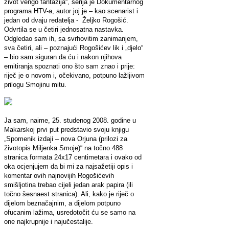
život vengo fantažija“, serija je Dokumentarnog
programa HTV-a, autor joj je – kao scenarist i
jedan od dvaju redatelja - Željko Rogošić.
Odvrtila se u četiri jednosatna nastavka.
Odgledao sam ih, sa svrhovitim zanimanjem,
sva četiri, ali – poznajući Rogošićev lik i „djelo“
– bio sam siguran da ću i nakon njihova
emitiranja spoznati ono što sam znao i prije:
riječ je o novom i, očekivano, potpuno lažljivom
prilogu Smojinu mitu.
Ja sam, naime, 25. studenog 2008. godine u
Makarskoj prvi put predstavio svoju knjigu
„Spomenik izdaji – nova Orjuna (prilozi za
životopis Miljenka Smoje)“ na točno 488
stranica formata 24x17 centimetara i ovako od
oka ocjenjujem da bi mi za najsažetiji opis i
komentar ovih najnovijih Rogošićevih
smišljotina trebao cijeli jedan arak papira (ili
točno šesnaest stranica). Ali, kako je riječ o
dijelom beznačajnim, a dijelom potpuno
ofucanim lažima, usredotočit ću se samo na
one najkrupnije i najučestalije.