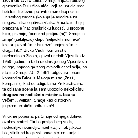
19.VII do 27. IX 1981.:
Smoje napada pučkog
glazbenika Duju Alaburića, koji se usudio pred
hotelom Bellevue pojaviti u narodnoj nošnji
Hrvatskog zagorja (koja ga je asocirala na
njegova ultranegativca Vlatka Mačeka). U njoj
prepoznaje “nacionalističku ludost“, u progonu
koje, priznaje, “ponekad pretjera(m)“. Smoje je
„sinja“ (zabilježio) klapu “seljačkih momaka“,
koji su pjevali “ime Isusovo“ umjesto “ime
druga Tita“. Živko Vnuk, komunist s
nacionalnom žicom, glavni urednik Vjesnika iz
1950. godine, a tada urednik jednog Vjesnikova
priloga, napada ga zbog ovakvih asocijacija, na
što mu Smoje 20. IX 1981. odgovara tonom
komandira Brice iz Maloga mista: „Znaš,
kompanjo, kad se odigrala na Prokurativama
ta opisana scena ja sam upozorio
nekolicinu
drugova na nadležnin mistima.
Istu tu
večer“
. „Velikan“ Smoje kao čistokrvni
jugokomunistički potkazivač!
Vnuk ne popušta, pa Smoje od njega dobiva
ovakav portret: “truba posljednjeg suda,
nedodirljiv, neumoljiv, neuhvatljiv, jak jakože
bik, silnik od koga svi prave pipi od straja i