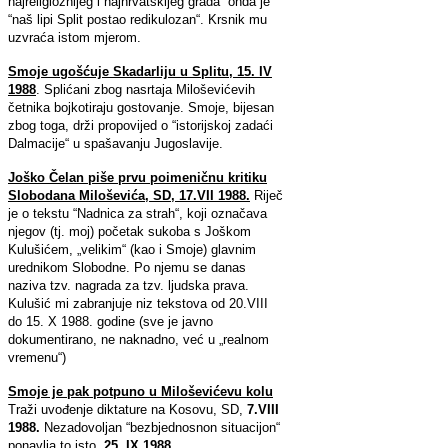
najreligioznijeg i najhrvatskijeg grada“ onda je
“naš lipi Split postao redikulozan“. Krsnik mu
uzvraća istom mjerom.
Smoje ugošćuje Skadarliju u Splitu,
15. IV
1988
. Splićani zbog nasrtaja Miloševićevih
četnika bojkotiraju gostovanje. Smoje, bijesan
zbog toga, drži propovijed o
“istorijskoj zadaći
Dalmacije“ u spašavanju Jugoslavije.
Joško Čelan piše prvu poimeničnu kritiku
Slobodana Miloševića, SD, 17.VII 1988.
Riječ
je o tekstu “Nadnica za strah“, koji označava
njegov (tj. moj) početak sukoba s Joškom
Kulušićem, „velikim“ (kao i Smoje) glavnim
urednikom Slobodne. Po njemu se danas
naziva tzv. nagrada za tzv. ljudska prava.
Kulušić mi zabranjuje niz tekstova od 20.VIII
do 15. X 1988. godine (sve je javno
dokumentirano, ne naknadno, već u „realnom
vremenu“)
Smoje je pak potpuno u Miloševićevu kolu
Traži uvođenje diktature na Kosovu, SD,
7.VIII
1988.
Nezadovoljan “bezbjednosnon situacijon“
ponavlja to isto,
25. IX 1988.