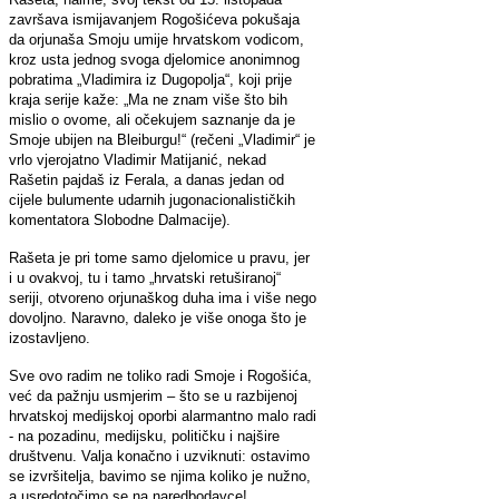
završava ismijavanjem Rogošićeva pokušaja
da orjunaša Smoju umije hrvatskom vodicom,
kroz usta jednog svoga djelomice anonimnog
pobratima „Vladimira iz Dugopolja“, koji prije
kraja serije kaže: „Ma ne znam više što bih
mislio o ovome, ali očekujem saznanje da je
Smoje ubijen na Bleiburgu!“ (rečeni „Vladimir“ je
vrlo vjerojatno Vladimir Matijanić, nekad
Rašetin pajdaš iz Ferala, a danas jedan od
cijele bulumente udarnih jugonacionalističkih
komentatora Slobodne Dalmacije).
Rašeta je pri tome samo djelomice u pravu, jer
i u ovakvoj, tu i tamo „hrvatski retuširanoj“
seriji, otvoreno orjunaškog duha ima i više nego
dovoljno. Naravno, daleko je više onoga što je
izostavljeno.
Sve ovo radim ne toliko radi Smoje i Rogošića,
već da pažnju usmjerim – što se u razbijenoj
hrvatskoj medijskoj oporbi alarmantno malo radi
- na pozadinu, medijsku, političku i najšire
društvenu. Valja konačno i uzviknuti: ostavimo
se izvršitelja, bavimo se njima koliko je nužno,
a usredotočimo se na naredbodavce!