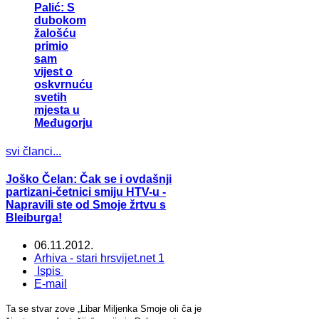
Palić: S
dubokom
žalošću
primio
sam
vijest o
oskvrnuću
svetih
mjesta u
Međugorju
svi članci...
Joško Čelan: Čak se i ovdašnji
partizani-četnici smiju HTV-u -
Napravili ste od Smoje žrtvu s
Bleiburga!
06.11.2012.
Arhiva - stari hrsvijet.net 1
Ispis
E-mail
Ta se stvar zove „Libar Miljenka Smoje oli ča je