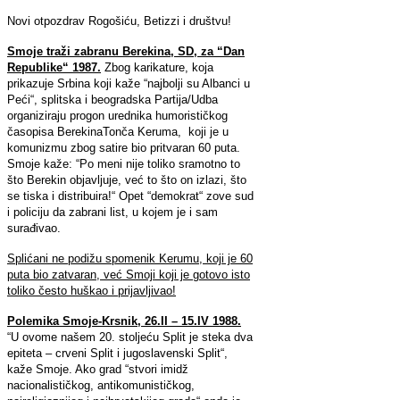
Novi otpozdrav Rogošiću, Betizzi i društvu!
Smoje traži zabranu Berekina, SD, za “Dan
Republike“ 1987.
Zbog karikature, koja
prikazuje Srbina koji kaže “najbolji su Albanci u
Peći“, splitska i beogradska Partija/Udba
organiziraju progon urednika humorističkog
časopisa BerekinaTonča Keruma, koji je u
komunizmu zbog satire bio pritvaran 60 puta.
Smoje kaže: “Po meni nije toliko sramotno to
što Berekin objavljuje, već to što on izlazi, što
se tiska i distribuira!“ Opet “demokrat“ zove sud
i policiju da zabrani list, u kojem je i sam
surađivao.
Splićani ne podižu spomenik Kerumu, koji je 60
puta bio zatvaran, već Smoji koji je gotovo isto
toliko često huškao i prijavljivao!
Polemika Smoje-Krsnik, 26.II – 15.IV 1988.
“U ovome našem 20. stoljeću Split je steka dva
epiteta – crveni Split i jugoslavenski Split“,
kaže Smoje. Ako grad “stvori imidž
nacionalističkog, antikomunističkog,