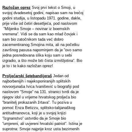
Razložan oprez
Svoj prvi tekst o Smoji, u
svojoj dvadesetoj godini, napisao sam na trećoj
godini studija, u listopadu 1971. godine, dakle,
prije više od četiri desetljeća, pod naslovom
“Miljenko Smoje – novinar iz boemskih
vremena“. Vidi se da sam kao mlad čovjek i
sam bio zatočnikom tada već dobro
zacementiranog Smojina mita, ali na početku
završnog pasusa napominjem da je “ovo samo
jedna posredovana slika koju sam u sebi
izgradio, a što može biti čista izmišljotina“. Bio
je to i te kako razložan oprez!
Proljećarski šetebandijeraš
Jedan od
najborbenijih i najeksponiranijih splitskih
novoorjunaša
Ivica Ivanišević u biografiji pod
naslovom “Smoje“ na 131. stranici tvrdi da je
njegov idol u vrijeme hrvatskog proljeća bio
“branitelj prokazanih žrtava“. Tu poziva u
pomoć Enza Betizzu, splitsko-talijanaškog
antituđmanovca, koji je u svojoj knjizi
“Izgnanstvo“ ustvrdio da je Smoje bio
“umjereni, ali uvjereni hrvatski patriot“. Istina je
suprotna: Smoje najprije kroz usta bezimenih