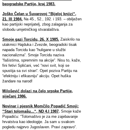
beogradske Partije, kraj 1983.
Joško Čelan u Šuvarovoj “Bijeloj knjizi“,
21. III 1984.
Na 45., 52., 192. i 193. – obilježen
kao partijski neprijatelj, zbog zalaganja za
slobodu umjetničkog stvaralaštva.
Smoje gazi Torcidu,
26. X 1985.
Zaiskrilo na
utakmici Hajduka i Zvezde, beogradski tisak
napada Torcidu kao “huligane u službi
nacionalizma“. Smoje Torcidu naziva
“fašistima, spremnim na akcije“. Nisu to, kaže,
fini fetivi Splićani, već “novi svit, koji se
spustija sa svi stran“. Opet poziva Partiju na
“efektniju i efikasniju“ akciju. Opet huška
žandare na narod!
Milošević dolazi na čelo srpske Partije,
siječanj 1986.
Novinar i pjesnik Momčilo Popadić Smoji:
“Stari tolomašu...“, ND 4.I 1987
.
Smoje kaže
Popadiću: “Tolomaštvo je za me zajebavanje
hrvatstva kao ideologije. Ja sam u svakom
pogledu najprvo Jugoslaven. Pravi zapravo“.