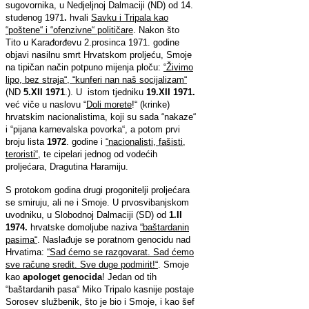
sugovornika, u Nedjeljnoj Dalmaciji (ND) od 14.
studenog 1971
.
hvali
Savku i Tripala kao
“poštene“ i “ofenzivne“ političare
. Nakon što
Tito u Karađorđevu 2.prosinca 1971. godine
objavi nasilnu smrt Hrvatskom proljeću, Smoje
na tipičan način potpuno mijenja ploču:
“Živimo
lipo, bez straja“, “kunferi nan naš socijalizam“
(ND
5.XII 1971
.). U istom tjedniku
19.XII 1971.
već viče u naslovu “
Doli morete
!“ (krinke)
hrvatskim nacionalistima, koji su sada “nakaze“
i “pijana karnevalska povorka“, a potom prvi
broju lista
1972
. godine i
“nacionalisti, fašisti,
teroristi“
, te cipelari jednog od vodećih
proljećara, Dragutina Haramiju.
S protokom godina drugi progonitelji proljećara
se smiruju, ali ne i Smoje. U prvosvibanjskom
uvodniku, u Slobodnoj Dalmaciji (SD) od
1.II
1974.
hrvatske domoljube naziva
“baštardanin
pasima“
. Naslađuje se poratnom genocidu nad
Hrvatima:
“Sad ćemo se razgovarat. Sad ćemo
sve račune sredit. Sve duge podmirit!“
. Smoje
kao
apologet genocida
!
Jedan od tih
“baštardanih pasa“ Miko Tripalo kasnije postaje
Sorosev službenik, što je bio i Smoje, i kao šef