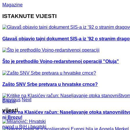
Magazine
ISTAKNUTE VIJESTI
Glavaš objavio tajni dokument SIS-a iz ’92 o stranim drag
Što je prethodilo Vojno-redarstvenoj operaciji "Oluja"
Zašto SNV Srbe pretvara u hrvatske crnce?
Previous
Next
vijesti
Kritike na Klasićev račun: Naseljavanje otoka stanovništvo
ni Brozu!