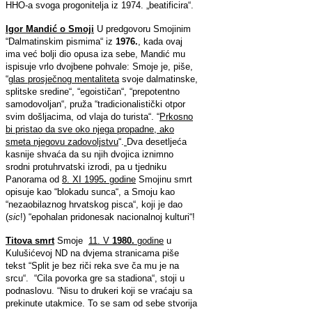
HHO-a svoga progonitelja iz 1974. „beatificira“.
Igor Mandić o Smoji
U predgovoru Smojinim
“Dalmatinskim pismima“ iz
1976.
, kada ovaj
ima već bolji dio opusa iza sebe, Mandić mu
ispisuje vrlo dvojbene pohvale: Smoje je, piše,
“
glas prosječnog mentaliteta
svoje dalmatinske,
splitske sredine“, “egoističan“, “prepotentno
samodovoljan“, pruža “tradicionalistički otpor
svim došljacima, od vlaja do turista“. “
Prkosno
bi pristao da sve oko njega propadne, ako
smeta njegovu zadovoljstvu
“.
Dva desetljeća
kasnije shvaća da su njih dvojica iznimno
srodni protuhrvatski izrodi, pa u tjedniku
Panorama od
8. XI 1995
.
godine
Smojinu smrt
opisuje kao “blokadu sunca“, a Smoju kao
“nezaobilaznog hrvatskog pisca“, koji je dao
(
sic
!) “epohalan pridonesak nacionalnoj kulturi“!
Titova smrt
Smoje
11. V
1980.
godine
u
Kulušićevoj ND na dvjema stranicama piše
tekst “Split je bez riči reka sve ča mu je na
srcu“. “Cila povorka gre sa stadiona“, stoji u
podnaslovu. “Nisu to drukeri koji se vraćaju sa
prekinute utakmice. To se sam od sebe stvorija