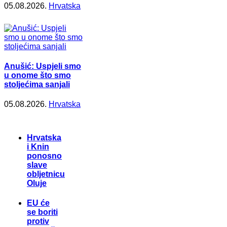
05.08.2026.
Hrvatska
Anušić: Uspjeli smo
u onome što smo
stoljećima sanjali
05.08.2026.
Hrvatska
Hrvatska
i Knin
ponosno
slave
obljetnicu
Oluje
EU će
se boriti
protiv