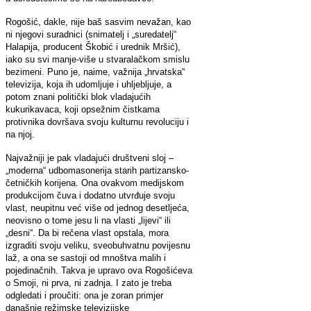
Rogošić, dakle, nije baš sasvim nevažan, kao
ni njegovi suradnici (snimatelj i „suredatelj“
Halapija, producent Škobić i urednik Mršić),
iako su svi manje-više u stvaralačkom smislu
bezimeni. Puno je, naime, važnija „hrvatska“
televizija, koja ih udomljuje i uhljebljuje, a
potom znani politički blok vladajućih
kukurikavaca, koji opsežnim čistkama
protivnika dovršava svoju kulturnu revoluciju i
na njoj.
Najvažniji je pak vladajući društveni sloj –
„moderna“ udbomasonerija starih partizansko-
četničkih korijena. Ona ovakvom medijskom
produkcijom čuva i dodatno utvrđuje svoju
vlast, neupitnu već više od jednog desetljeća,
neovisno o tome jesu li na vlasti „lijevi“ ili
„desni“. Da bi rečena vlast opstala, mora
izgraditi svoju veliku, sveobuhvatnu povijesnu
laž, a ona se sastoji od mnoštva malih i
pojedinačnih. Takva je upravo ova Rogošićeva
o Smoji, ni prva, ni zadnja. I zato je treba
odgledati i proučiti: ona je zoran primjer
današnje režimske televizijske