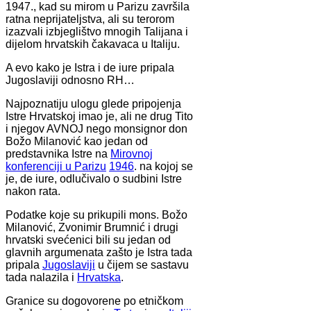
1947., kad su mirom u Parizu završila
ratna neprijateljstva, ali su terorom
izazvali izbjeglištvo mnogih Talijana i
dijelom hrvatskih čakavaca u Italiju.
A evo kako je Istra i de iure pripala
Jugoslaviji odnosno RH…
Najpoznatiju ulogu glede pripojenja
Istre Hrvatskoj imao je, ali ne drug Tito
i njegov AVNOJ nego monsignor don
Božo Milanović kao jedan od
predstavnika Istre na
Mirovnoj
konferenciji u Parizu
1946
. na kojoj se
je, de iure, odlučivalo o sudbini Istre
nakon rata.
Podatke koje su prikupili mons. Božo
Milanović, Zvonimir Brumnić i drugi
hrvatski svećenici bili su jedan od
glavnih argumenata zašto je Istra tada
pripala
Jugoslaviji
u čijem se sastavu
tada nalazila i
Hrvatska
.
Granice su dogovorene po etničkom