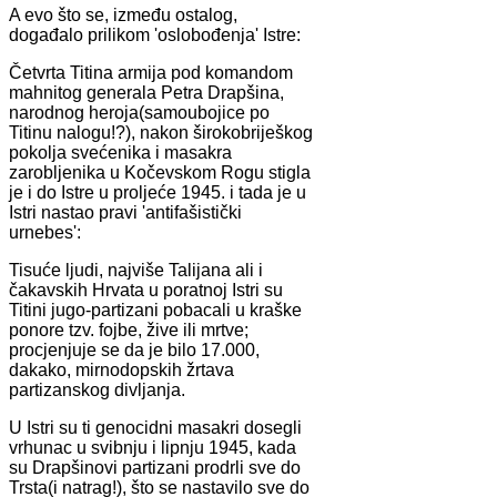
A evo što se, između ostalog,
događalo prilikom 'oslobođenja' Istre:
Četvrta Titina armija pod komandom
mahnitog generala Petra Drapšina,
narodnog heroja(samoubojice po
Titinu nalogu!?), nakon širokobriješkog
pokolja svećenika i masakra
zarobljenika u Kočevskom Rogu stigla
je i do Istre u proljeće 1945. i tada je u
Istri nastao pravi 'antifašistički
urnebes':
Tisuće ljudi, najviše Talijana ali i
čakavskih Hrvata u poratnoj Istri su
Titini jugo-partizani pobacali u kraške
ponore tzv. fojbe, žive ili mrtve;
procjenjuje se da je bilo 17.000,
dakako, mirnodopskih žrtava
partizanskog divljanja.
U Istri su ti genocidni masakri dosegli
vrhunac u svibnju i lipnju 1945, kada
su Drapšinovi partizani prodrli sve do
Trsta(i natrag!), što se nastavilo sve do