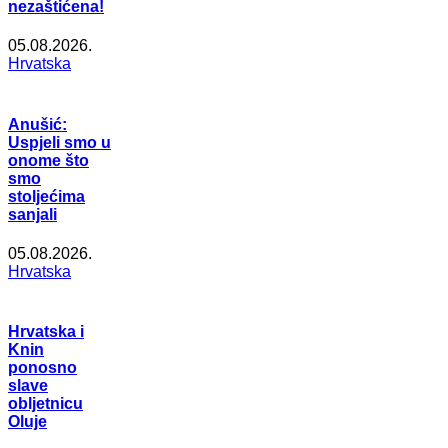
nezaštićena!
05.08.2026.
Hrvatska
Anušić:
Uspjeli smo u
onome što
smo
stoljećima
sanjali
05.08.2026.
Hrvatska
Hrvatska i
Knin
ponosno
slave
obljetnicu
Oluje