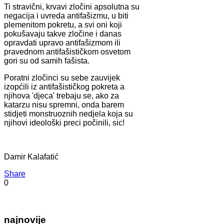
Ti stravični, krvavi zločini apsolutna su
negacija i uvreda antifašizmu, u biti
plemenitom pokretu, a svi oni koji
pokušavaju takve zločine i danas
opravdati upravo antifašizmom ili
pravednom antifašističkom osvetom
gori su od samih fašista.
Poratni zločinci su sebe zauvijek
izopćili iz antifašističkog pokreta a
njihova 'djeca' trebaju se, ako za
katarzu nisu spremni, onda barem
stidjeti monstruoznih nedjela koja su
njihovi ideološki preci počinili, sic!
Damir Kalafatić
Share
0
najnovije