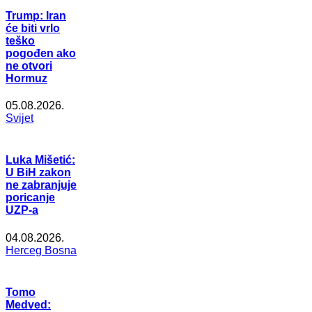
Trump: Iran
će biti vrlo
teško
pogođen ako
ne otvori
Hormuz
05.08.2026.
Svijet
Luka Mišetić:
U BiH zakon
ne zabranjuje
poricanje
UZP-a
04.08.2026.
Herceg Bosna
Tomo
Medved: