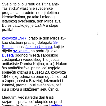
Sve bi to bilo u redu da Titina anti-
'fašistička' vlast nije svećenike
proglasila narodnim neprijateljima-
klerofašistima, pa tako i mladog
istarskog svećenika, don Miroslava
Bulešića…kojeg je OZNA u stopu
pratila!
U
kolovozu
1947
. pratio je don Miroslav-
kao službeni pratitelj-delegata
Sv.
Stolice
mons.
Jakoba Ukmara
, koji je
dijelio
sv. krizmu
na području oko
Buzeta
(rodnog mjesta saborskog
zastupnika i veeeelikog Titoljupca,
antifašiste Damira Kajina, o. a.). Nakon
što antifašističke 'pristalice' uspjele
spriječiti krizmu u Buzetu 23. kolovoza
1947. (izgrednici su onemogućili obred
u župnoj crkvi u Buzetu), krizmanici i
kumovi, prema uputi svećenika, otišli
su u crkvu u obližnjem selu Črnici.
Međutim, već naredni dan ti isti
razjareni 'pristalice' okupiše se pred
župnom kućom u obližnjem
Lanišću
,