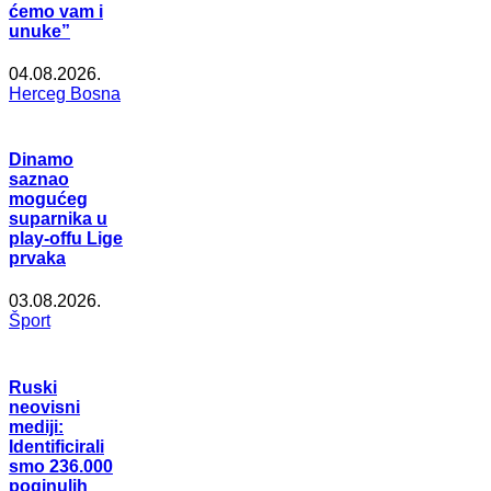
ćemo vam i
unuke”
04.08.2026.
Herceg Bosna
Dinamo
saznao
mogućeg
suparnika u
play-offu Lige
prvaka
03.08.2026.
Šport
Ruski
neovisni
mediji:
Identificirali
smo 236.000
poginulih