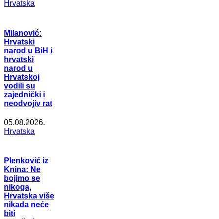
Hrvatska
Milanović:
Hrvatski
narod u BiH i
hrvatski
narod u
Hrvatskoj
vodili su
zajednički i
neodvojiv rat
05.08.2026.
Hrvatska
Plenković iz
Knina: Ne
bojimo se
nikoga,
Hrvatska više
nikada neće
biti