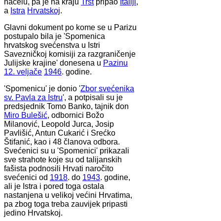
načelu, pa je na kraju
Trst
pripao
Italiji
,
a
Istra
Hrvatskoj
.
Glavni dokument po kome se u Parizu
postupalo bila je 'Spomenica
hrvatskog svećenstva u Istri
Savezničkoj komisiji za razgraničenje
Julijske krajine' donesena u
Pazinu
12. veljače
1946
. godine.
'Spomenicu' je donio '
Zbor svećenika
sv. Pavla za Istru
', a potpisali su je
predsjednik Tomo Banko, tajnik don
Miro Bulešić
, odbornici Božo
Milanović, Leopold Jurca, Josip
Pavlišić, Antun Cukarić i Srećko
Štifanić, kao i 48 članova odbora.
Svećenici su u 'Spomenici' prikazali
sve strahote koje su od talijanskih
fašista podnosili Hrvati naročito
svećenici od
1918
. do
1943
. godine,
ali je Istra i pored toga ostala
nastanjena u velikoj većini Hrvatima,
pa zbog toga treba zauvijek pripasti
jedino Hrvatskoj.