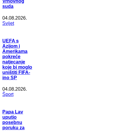
Vrhovnog
suda
04.08.2026.
Svijet
UEFA s
Azijom i
Amerikama
pokreće
natjecanje
koje bi moglo
uništiti FIFA-
ino SP
04.08.2026.
Šport
Papa Lav
uputio
posebnu
poruku za