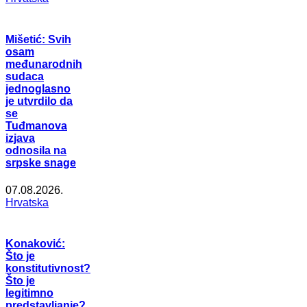
Mišetić: Svih
osam
međunarodnih
sudaca
jednoglasno
je utvrdilo da
se
Tuđmanova
izjava
odnosila na
srpske snage
07.08.2026.
Hrvatska
Konaković:
Što je
konstitutivnost?
Što je
legitimno
predstavljanje?