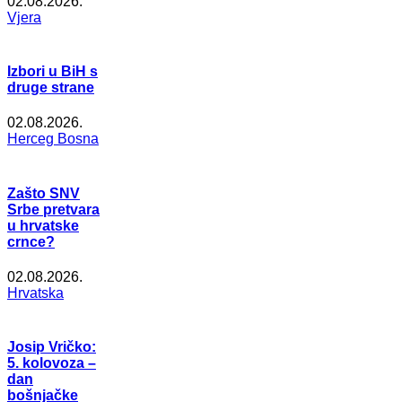
02.08.2026.
Vjera
Izbori u BiH s
druge strane
02.08.2026.
Herceg Bosna
Zašto SNV
Srbe pretvara
u hrvatske
crnce?
02.08.2026.
Hrvatska
Josip Vričko:
5. kolovoza –
dan
bošnjačke