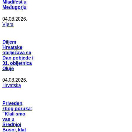
Mladifest u
Međugorju
04.08.2026.
Vjera
Diljem
Hrvatske
obilježava se
Dan pobjede i
31. obljetnica
Oluje
04.08.2026.
Hrvatska
Priveden
zbog poruka:
“Klali smo
vas u
Srednjoj
Bosni, klat