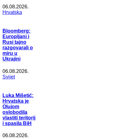
06.08.2026.
Hrvatska
Bloomberg:
Europljani i
Rusi tajno
razgovarali o
miru u
Ukrajini
06.08.2026.
Svijet
Luka Mišetić:
Hrvatska je
Olujom
oslobodila
vlastiti teritorij
i spasila BiH
06.08.2026.