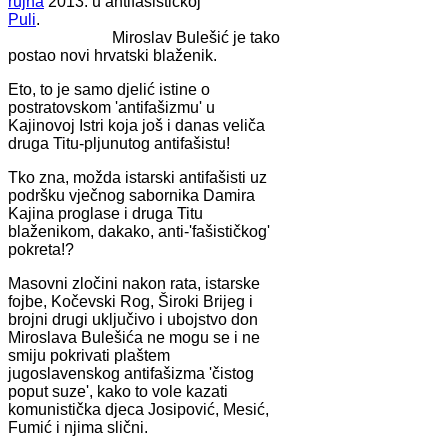
rujna
2013. u antifašističkoj
Puli
.
Miroslav Bulešić je tako
postao novi hrvatski blaženik.
Eto, to je samo djelić istine o
postratovskom 'antifašizmu' u
Kajinovoj Istri koja još i danas veliča
druga Titu-pljunutog antifašistu!
Tko zna, možda istarski antifašisti uz
podršku vječnog sabornika Damira
Kajina proglase i druga Titu
blaženikom, dakako, anti-'fašističkog'
pokreta!?
Masovni zločini nakon rata, istarske
fojbe, Kočevski Rog, Široki Brijeg i
brojni drugi uključivo i ubojstvo don
Miroslava Bulešića ne mogu se i ne
smiju pokrivati plaštem
jugoslavenskog antifašizma 'čistog
poput suze', kako to vole kazati
komunistička djeca Josipović, Mesić,
Fumić i njima slični.