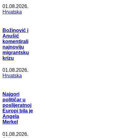
01.08.2026.
Hrvatska
Božinović i
Anušić
komentirali
najnoviju
migrantsku
krizu
01.08.2026.
Hrvatska
Najgori
političar u
poslijeratnoj
Europi bila je
Angela
Merkel
01.08.2026.