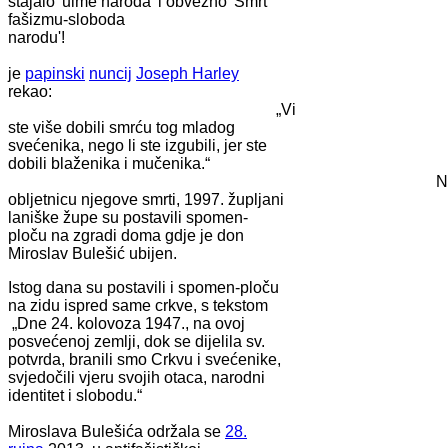
stajalo 'uime naroda' i obvezno 'Smrt
fašizmu-sloboda
narodu'!
Tadašn
je
papinski
nuncij
Joseph Harley
rekao:
„Vi
ste više dobili smrću tog mladog
svećenika, nego li ste izgubili, jer ste
dobili blaženika i mučenika.“
N
obljetnicu njegove smrti, 1997. župljani
laniške župe su postavili spomen-
ploču na zgradi doma gdje je don
Miroslav Bulešić ubijen.
Istog dana su postavili i spomen-ploču
na zidu ispred same crkve, s tekstom
„Dne 24. kolovoza 1947., na ovoj
posvećenoj zemlji, dok se dijelila sv.
potvrda, branili smo Crkvu i svećenike,
svjedočili vjeru svojih otaca, narodni
identitet i slobodu.“
Beatifikac
Miroslava Bulešića održala se
28.