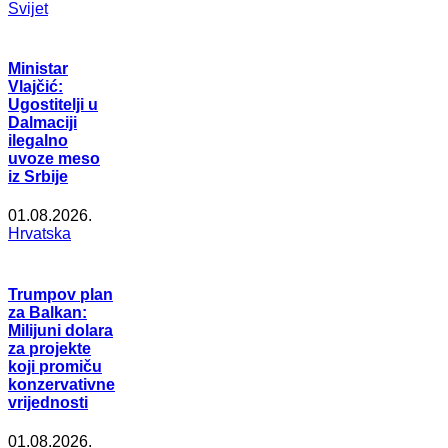
Svijet
Ministar
Vlajčić:
Ugostitelji u
Dalmaciji
ilegalno
uvoze meso
iz Srbije
01.08.2026.
Hrvatska
Trumpov plan
za Balkan:
Milijuni dolara
za projekte
koji promiču
konzervativne
vrijednosti
01.08.2026.