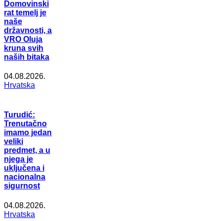
Domovinski
rat temelj je
naše
državnosti, a
VRO Oluja
kruna svih
naših bitaka
04.08.2026.
Hrvatska
Turudić:
Trenutačno
imamo jedan
veliki
predmet, a u
njega je
uključena i
nacionalna
sigurnost
04.08.2026.
Hrvatska