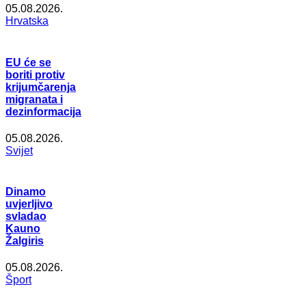
05.08.2026.
Hrvatska
EU će se
boriti protiv
krijumčarenja
migranata i
dezinformacija
05.08.2026.
Svijet
Dinamo
uvjerljivo
svladao
Kauno
Žalgiris
05.08.2026.
Šport