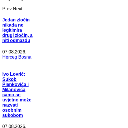
Prev
Next
Jedan zločin
nikada ne
legitimira
drugi zločin, a
niti odmazdu
07.08.2026.
Herceg Bosna
Ivo Lovrić:
Sukob
Plenkovića i
Milanovića
samo se
uvjetno može
nazvati
osobnim
sukobom
07.08.2026.