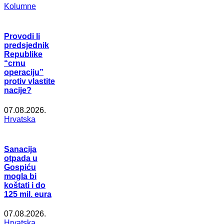
Kolumne
Provodi li
predsjednik
Republike
“crnu
operaciju”
protiv vlastite
nacije?
07.08.2026.
Hrvatska
Sanacija
otpada u
Gospiću
mogla bi
koštati i do
125 mil. eura
07.08.2026.
Hrvatska