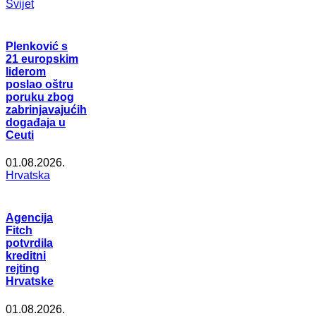
Svijet
Plenković s
21 europskim
liderom
poslao oštru
poruku zbog
zabrinjavajućih
događaja u
Ceuti
01.08.2026.
Hrvatska
Agencija
Fitch
potvrdila
kreditni
rejting
Hrvatske
01.08.2026.