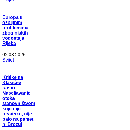
Europa u
ozbiljnim
problemima
zbog niskih
vodostaja
Rijeka
02.08.2026.
Svijet
Kritike na
Klasićev
račun:
Naseljavanje
otoka
stanovništvom
koje nije
hrvatsko, nije
palo na pamet
ni Brozu!