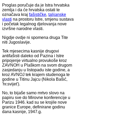
Proglas poručuje da je Istra hrvatska
zemlja i da će hrvatska ostati te
označava kraj
fašističke
,
talijanske
vlasti
na prostoru Istre, smjenu sustava
i početak legalnog djelovanja nove
izvršne narodne vlasti.
Nigdje ovdje ni spomena druga Tite
niti Jugoslavije.
Tek mjesecima kasnije drugovi
antifašisti daleko od Pazina i Istre
pripojenje virtualno provukoše kroz
ZAVNOH u Plaškom na svom drugom
zasjedanju u listopadu iste godine, a
kroz AVNOJ tek krajem studenoga te
godine u Titinu Jajcu (Nikola Bašić,
'hr.svijet').
No, to bijaše samo mrtvo slovo na
papiru sve do Mirovne konferencije u
Parizu 1946. kad su se krojile nove
granice Europe, definirane godinu
dana kasnije, 1947.g.