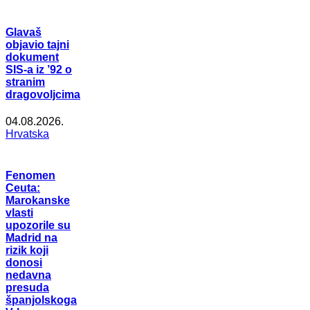
Glavaš
objavio tajni
dokument
SIS-a iz ’92 o
stranim
dragovoljcima
04.08.2026.
Hrvatska
Fenomen
Ceuta:
Marokanske
vlasti
upozorile su
Madrid na
rizik koji
donosi
nedavna
presuda
španjolskoga