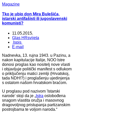
Magazine
Tko je ubio don Mira Bulešića,
istarski antifašisti ili jugoslavenski
komunisti?
11.05.2015.
Glas HRsvijeta
Ispis
E-mail
Nadnevka, 13. rujna 1943. u Pazinu, a
nakon kapitulacije Italije, NOO Istre
donosi proglas kao nositelj nove vlasti
i objavljuje politički manifest s odlukom
o priključenju matici zemlji (Hrvatskoj,
tada NDH!?) i proglašenju ujedinjenja
s ostalom našom hrvatskom braćom.
U proglasu pod nazivom 'Istarski
narode' stoji da je „
Istra
oslobođena
snagom vlastita oružja i masovnog
dragovoljnog pristupanja partizanskim
postrojbama te voljom naroda.“