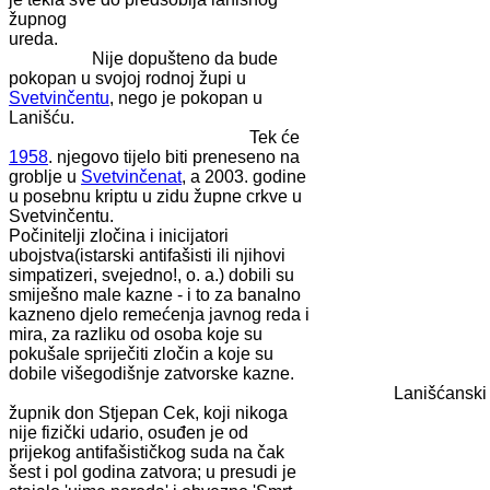
župnog
ureda
Nije dopušteno da bude
pokopan u svojoj rodnoj župi u
Svetvinčentu
, nego je pokopan u
Lanišću.
Tek će
1958
. njegovo tijelo biti preneseno na
groblje u
Svetvinčenat
, a 2003. godine
u posebnu kriptu u zidu župne crkve u
Svetvinčentu.
Počinitelji zločina i inicijatori
ubojstva(istarski antifašisti ili njihovi
simpatizeri, svejedno!, o. a.) dobili su
smiješno male kazne - i to za banalno
kazneno djelo remećenja javnog reda i
mira, za razliku od osoba koje su
pokušale spriječiti zločin a koje su
dobile višegodišnje zatvorske kazne.
Lanišćanski
župnik don Stjepan Cek, koji nikoga
nije fizički udario, osuđen je od
prijekog antifašističkog suda na čak
šest i pol godina zatvora; u presudi je