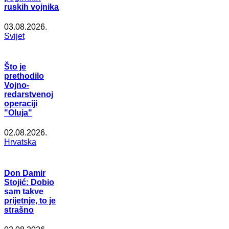
ruskih vojnika
03.08.2026.
Svijet
Što je
prethodilo
Vojno-
redarstvenoj
operaciji
"Oluja"
02.08.2026.
Hrvatska
Don Damir
Stojić: Dobio
sam takve
prijetnje, to je
strašno