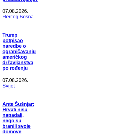
07.08.2026.
Herceg Bosna
Trump
potpisao
naredbe o
ograničavanju
američkog
državljanstva
po rođenju
07.08.2026.
Svijet
Ante Šušnjar:
Hrvati nisu
napadali,
nego su
branili svoje
domove