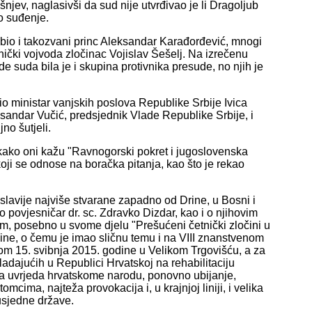
jev, naglasivši da sud nije utvrđivao je li Dragoljub
no suđenje.
o i takozvani princ Aleksandar Karađorđević, mnogi
tnički vojvoda zločinac Vojislav Šešelj. Na izrečenu
de suda bila je i skupina protivnika presude, no njih je
io ministar vanjskih poslova Republike Srbije Ivica
ksandar Vučić, predsjednik Vlade Republike Srbije, i
no šutjeli.
i, kako oni kažu "Ravnogorski pokret i jugoslovenska
koji se odnose na boračka pitanja, kao što je rekao
slavije najviše stvarane zapadno od Drine, u Bosni i
 povjesničar dr. sc. Zdravko Dizdar, kao i o njihovim
, posebno u svome djelu "Prešućeni četnički zločini u
ne, o čemu je imao sličnu temu i na VIII znanstvenom
om 15. svibnja 2015. godine u Velikom Trgovišću, a za
ladajućih u Republici Hrvatskoj na rehabilitaciju
šna uvrjeda hrvatskome narodu, ponovno ubijanje,
ima, najteža provokacija i, u krajnjoj liniji, i velika
susjedne države.