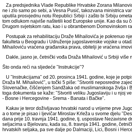
Za predsjednika Vlade Republike Hrvatske Zorana Milanovića, č
ne i zlo samo po sebi, a Vesna Pusić, takozvana ministrica va
uputila prosvjednu notu Republici Srbiji i zašto bi Srbiju omet
tom odlukom najviše naštetili kod Europske unije. Kao da su čet
Drugom svjetskom ratu, kao i u obrambenom Domovinskom ra
Postupak za rehabilitaciju Draže Mihailovića je pokrenuo nje
fakulteta u Beogradu i Udruženje jugoslavenske vojske u otad
Mihailoviću vraćena građanska prava, obitelji je vraćena imovi
Dakle, jasno je, četnički vođa Draža Mihailović u Srbiji više ni
Što onda reći na sljedeće "Instrukcije"?
U "Instrukcijama" od 20. prosinca 1941. godine, koje je pot
Draža M. Mihailović", u točki 5 piše: "Stvoriti neposredne zaje
Slovenačke, čišćenjem Sandžaka od muslimanskoga življa i Bo
toga dokumenta se kaže: "Stvoriti veliku Jugoslaviju i u njoj ve
- Bosne i Hercegovine - Srema - Banata i Bačke".
Kakav je teror doživljavao hrvatski narod u vrijeme prve Jugo
a o tome je pisao i ljevičar Miroslav Krleža u svome djelu "Des
dana prije 10. travnja 1941. godine, tj. uspostave Nezavisne d
seljacima u Bjelovaru, kada su, 8. travnja 1941. godine, četni
hrvatskih seljaka, pa sve dalje po Dalmaciji, Lici, Bosni i Her