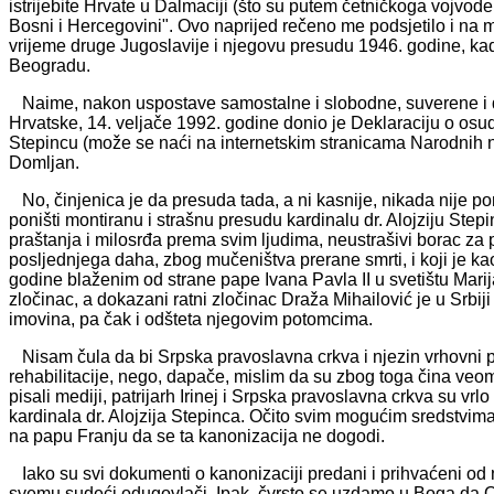
istrijebite Hrvate u Dalmaciji (što su putem četničkoga vojvode, 
Bosni i Hercegovini". Ovo naprijed rečeno me podsjetilo i na 
vrijeme druge Jugoslavije i njegovu presudu 1946. godine, kad
Beogradu.
Naime, nakon uspostave samostalne i slobodne, suverene i 
Hrvatske, 14. veljače 1992. godine donio je Deklaraciju o osudi
Stepincu (može se naći na internetskim stranicama Narodnih n
Domljan.
No, činjenica je da presuda tada, a ni kasnije, nikada nije p
poništi montiranu i strašnu presudu kardinalu dr. Alojziju Stepin
praštanja i milosrđa prema svim ljudima, neustrašivi borac za p
posljednjega daha, zbog mučeništva prerane smrti, i koji je ka
godine blaženim od strane pape Ivana Pavla II u svetištu Marija
zločinac, a dokazani ratni zločinac Draža Mihailović je u Srbij
imovina, pa čak i odšteta njegovim potomcima.
Nisam čula da bi Srpska pravoslavna crkva i njezin vrhovni pogl
rehabilitacije, nego, dapače, mislim da su zbog toga čina veom
pisali mediji, patrijarh Irinej i Srpska pravoslavna crkva su v
kardinala dr. Alojzija Stepinca. Očito svim mogućim sredstvima
na papu Franju da se ta kanonizacija ne dogodi.
Iako su svi dokumenti o kanonizaciji predani i prihvaćeni od na
svemu sudeći odugovlači. Ipak, čvrsto se uzdamo u Boga da On z