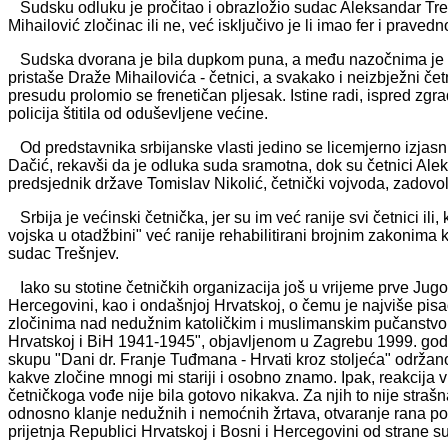
Sudsku odluku je pročitao i obrazložio sudac Aleksandar Trešn
Mihailović zločinac ili ne, već isključivo je li imao fer i praved
Sudska dvorana je bila dupkom puna, a među nazočnima je bi
pristaše Draže Mihailovića - četnici, a svakako i neizbježni če
presudu prolomio se frenetičan pljesak. Istine radi, ispred zgra
policija štitila od oduševljene većine.
Od predstavnika srbijanske vlasti jedino se licemjerno izjasn
Dačić, rekavši da je odluka suda sramotna, dok su četnici Ale
predsjednik države Tomislav Nikolić, četnički vojvoda, zadovolj
Srbija je većinski četnička, jer su im već ranije svi četnici il
vojska u otadžbini" već ranije rehabilitirani brojnim zakonima 
sudac Trešnjev.
Iako su stotine četničkih organizacija još u vrijeme prve Jugo
Hercegovini, kao i ondašnjoj Hrvatskoj, o čemu je najviše pisao
zločinima nad nedužnim katoličkim i muslimanskim pučanstvom
Hrvatskoj i BiH 1941-1945", objavljenom u Zagrebu 1999. godi
skupu "Dani dr. Franje Tuđmana - Hrvati kroz stoljeća" održan
kakve zločine mnogi mi stariji i osobno znamo. Ipak, reakcija v
četničkoga vođe nije bila gotovo nikakva. Za njih to nije stra
odnosno klanje nedužnih i nemoćnih žrtava, otvaranje rana potomc
prijetnja Republici Hrvatskoj i Bosni i Hercegovini od strane 