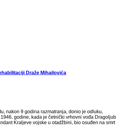
abilitaciji Draže Mihailovića
u, nakon 9 godina razmatranja, donio je odluku,
1946. godine, kada je četnički vrhovni vođa Dragoljub
andant Kraljeve vojske u otadžbini, bio osuđen na smrt