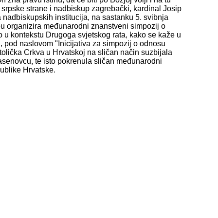
 srpske strane i nadbiskup zagrebački, kardinal Josip
adbiskupskih institucija, na sastanku 5. svibnja
ebu organizira međunarodni znanstveni simpozij o
o u kontekstu Drugoga svjetskog rata, kako se kaže u
i, pod naslovom "Inicijativa za simpozij o odnosu
olička Crkva u Hrvatskoj na sličan način suzbijala
asenovcu, te isto pokrenula sličan međunarodni
publike Hrvatske.