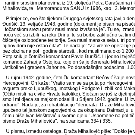
i ranijim srpskim planovima iz 19. stoljeća Petra Garašanina i
Mihailovića, te i Memoranduma SANU iz 1986, kao i 2. Me
Primjerice, evo što tijekom Drugoga svjetskog rata javlja đe
Đurišić, 13. veljače 1943. godine (dokument je pisan na pisaćem
i fočanskom srezu protiv muslimana izvršena je". Tu se, izmeđ
noću već su izbili na reku Drinu, te su borbe zaključno sa tim
čišćenje oslobođene teritorije. Sva muslimanska sela u tri po
njihov dom nije ostao čitav". Te nadalje: "Za vreme operacije 
bez obzira na pol i godine starosti... kod muslimana oko 1.200 
Potpisnik je četnički komandant Pavle Đurišić. Ili jedno izvj
komande Zaharija Ostojića, koje on šalje đeneralu Mihailoviću
Ustikoline i grebena Jahorine. Po dosadašnjim podacima, 1.0
U rujnu 1942. godine, četnički komandant Bećović šalje novo 
Hercegovini. On kaže: "Vratio sam se sa puta po Hercegovini. Če
avgusta preko Ljubuškog, Imotskog i Podgore i izbili kod Maka
(Očito misli na civile Hrvate katolike). Sjećam se još iz djetin
smo i mi djeca sa majkom odselili u Srijem 1942. godine. U izvj
odrano". Nadalje, za rehabilitaciju "đenerala" Draže Mihailovi
upućeno talijanskom zapovjedniku za okupiranu Dalmaciju, u k
čemu piše Ivan Meštrović u svome djelu "Uspomene na političke
pismo Draže Mihailovića", na stranicama 334 i 335.
U pismu, između ostaloga, Draža Mihailović piše: "Došlo je vri