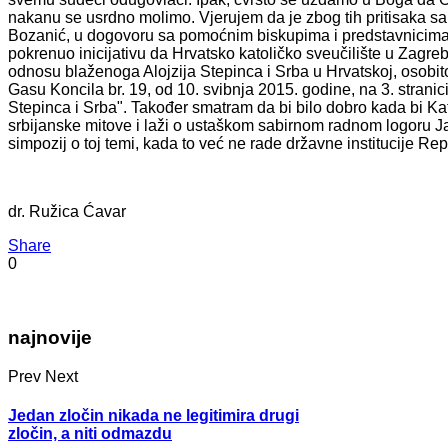
nakanu se usrdno molimo. Vjerujem da je zbog tih pritisaka sa
Bozanić, u dogovoru sa pomoćnim biskupima i predstavnicima n
pokrenuo inicijativu da Hrvatsko katoličko sveučilište u Zagr
odnosu blaženoga Alojzija Stepinca i Srba u Hrvatskoj, osobit
Gasu Koncila br. 19, od 10. svibnja 2015. godine, na 3. stranic
Stepinca i Srba". Također smatram da bi bilo dobro kada bi Kat
srbijanske mitove i laži o ustaškom sabirnom radnom logoru J
simpozij o toj temi, kada to već ne rade državne institucije Re
dr. Ružica Ćavar
Share
0
najnovije
Prev
Next
Jedan zločin nikada ne legitimira drugi
zločin, a niti odmazdu