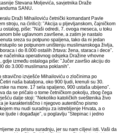
 kasnije Stevana Moljevića, savjetnika Draže
moranduma SANU.
neralu Draži Mihailoviću četnički komandant Pavle
 stroju, na ćirilici): "Akcija u pljevljanskom, čajničkom
u ostalog, piše: "Naši odredi, 7. ovoga meseca, u toku
 danom bile uglavnom završene, a zatim je nastalo
menuta sreza su potpuno spaljena, tako da ni jedan
pristupilo se potpunom uništenju muslimanskoga življa,
boraca i do 8.000 ostalih žrtava: žena, staraca i dece".
ešće načelnika operativnog odsjeka Dražine vrhovne
, gdje između ostaloga piše: "Jučer završio akciju do
00 do 3.000 muslimana poklanih".
stravično izvješće Mihailoviću o zločinima po
tiri naša bataljona, oko 900 ljudi, krenuli su 30.
rske na more. 17 sela spaljeno, 900 ustaša ubijeno".
jstva da se pričalo o tome četničkom pokolju, zbog čega
ešću dalje stoji: "Nekoliko katoličkih sveštenika živo
ća je karakteristično i njegovo autentično pismo
ojem mu nudi suradnju za istrebljenje Hrvata, a o
 ljude i događaje", u poglavlju "Stepinac i jedno
jeme za prisnu suradnju, jer su nam ciljevi isti. Vaši da