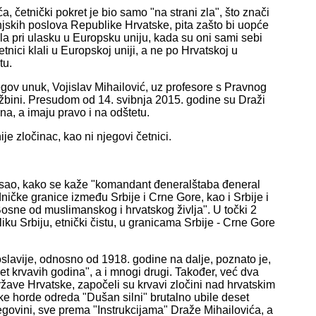
etnički pokret je bio samo "na strani zla", što znači
njskih poslova Republike Hrvatske, pita zašto bi uopće
ala pri ulasku u Europsku uniju, kada su oni sami sebi
nici klali u Europskoj uniji, a ne po Hrvatskoj u
tu.
gov unuk, Vojislav Mihailović, uz profesore s Pravnog
žbini. Presudom od 14. svibnja 2015. godine su Draži
na, a imaju pravo i na odštetu.
je zločinac, kao ni njegovi četnici.
pisao, kako se kaže "komandant đeneralštaba đeneral
dničke granice između Srbije i Crne Gore, kao i Srbije i
sne od muslimanskog i hrvatskog življa". U točki 2
liku Srbiju, etnički čistu, u granicama Srbije - Crne Gore
slavije, odnosno od 1918. godine na dalje, poznato je,
et krvavih godina", a i mnogi drugi. Također, već dva
ržave Hrvatske, započeli su krvavi zločini nad hrvatskim
čke horde odreda "Dušan silni" brutalno ubile deset
cegovini, sve prema "Instrukcijama" Draže Mihailovića, a