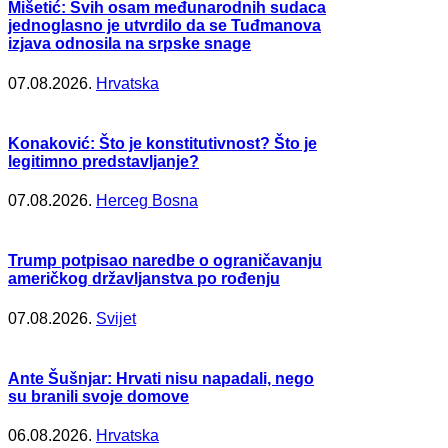
Mišetić: Svih osam međunarodnih sudaca
jednoglasno je utvrdilo da se Tuđmanova
izjava odnosila na srpske snage
07.08.2026.
Hrvatska
Konaković: Što je konstitutivnost? Što je
legitimno predstavljanje?
07.08.2026.
Herceg Bosna
Trump potpisao naredbe o ograničavanju
američkog državljanstva po rođenju
07.08.2026.
Svijet
Ante Šušnjar: Hrvati nisu napadali, nego
su branili svoje domove
06.08.2026.
Hrvatska