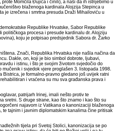
prote Momčila Đujića i činili), a naši da ih istrijebimo u
mučeništvo blaženoga kardinala Alojzija Stepinca u
a je izrečena i smrtna presuda Draži Mihailoviću u
demokratske Republike Hrvatske, Sabor Republike
 političkoga procesa i presude kardinalu dr. Alojziju
ovina), koju je potpisao predsjednik Sabora dr. Žarko
oništena. Znači, Republika Hrvatska nije našla načina da
cu. Dakle, on, koji je bio simbol dobrote, ljubavi,
ravdu i istinu, i što je svojim životom svjedočio do
o mučenik i svjedok vjere proglašen 3. listopada 1998.
 Bistrica, je formalno-pravno gledano još uvijek ratni
i rehabilitiran i vraćena su mu sva građanska prava i
avar, patrijarh Irinej, imali nešto protiv te
a sretni. S druge strane, kao što znamo i kao što su
rlo ogorčeni najavom iz Vatikana o kanonizaciji blaženoga
, te tajnim i javnim diplomatskim kanalima čine pritisak
dležnih tijela pri Svetoj Stolici, kanonizacija se po
na pravu istinu, da će biti po Božjoj volji i na tu