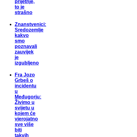
prijetnje,
to je
strašno
Znanstvenici:
Sredozemlje
kakvo
smo
poznavali
zauvijek
je
izgubljeno
Fra Jozo
Grbeš o
incidentu
u
Međugorju:
Živimo u
svijetu u
kojem će
vjerojatno
sve više
biti
takvih