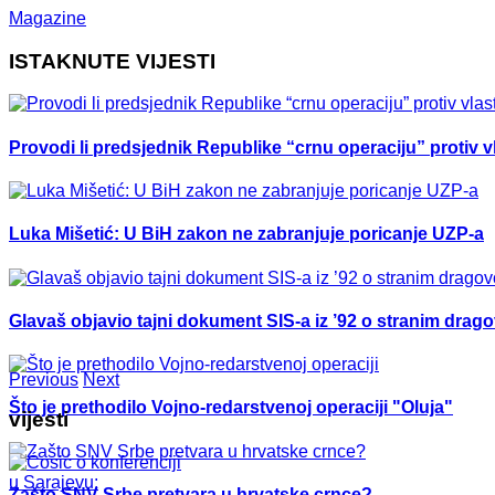
Magazine
ISTAKNUTE VIJESTI
Provodi li predsjednik Republike “crnu operaciju” protiv vl
Luka Mišetić: U BiH zakon ne zabranjuje poricanje UZP-a
Glavaš objavio tajni dokument SIS-a iz ’92 o stranim drag
Previous
Next
Što je prethodilo Vojno-redarstvenoj operaciji "Oluja"
vijesti
Zašto SNV Srbe pretvara u hrvatske crnce?