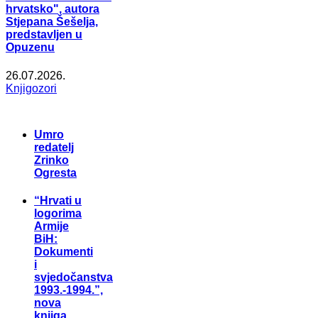
hrvatsko", autora
Stjepana Šešelja,
predstavljen u
Opuzenu
26.07.2026.
Knjigozori
Umro
redatelj
Zrinko
Ogresta
“Hrvati u
logorima
Armije
BiH:
Dokumenti
i
svjedočanstva
1993.-1994.”,
nova
knjiga