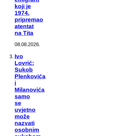
koji je
1974.
pripremao
atentat
na Tita
08.08.2026.
Ivo
Lovrić:
Sukob
Plenkovića
i
Milanovića
samo
se
uvjetno
može
nazvati
osobnim