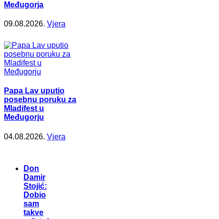
Međugorja
09.08.2026.
Vjera
Papa Lav uputio
posebnu poruku za
Mladifest u
Međugorju
04.08.2026.
Vjera
Don
Damir
Stojić:
Dobio
sam
takve