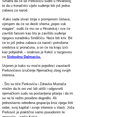
Smatra da će se Perkoviću suditi u Hrvatskoj,
te da u konačnici cijelo suđenje biti još jedna
zabava za narod.
-Kako sada stvari stoje s promjenom Ustava,
vjerujem da će se desiti shema „pojeo vuk
magare“, sudit će mu se u Hrvatskoj i sve će
završiti farsom kao što je završilo suđenje
njegovu suradniku Sindičiću. Neće biti kriv. Bit
će to još jedna zabava za narod i potrošena
sredstva iz proračuna, a on će na kraju izići
kao pobjednik – istaknuo je Kekić u razgovoru
za
Slobodnu Dalmaciju.
Uvjeren je kako su moćni pojedinci zaustavili
Perkovićevo izručenje Njemačkoj zbog svojih
interesa.
- Što se tiče Perkovića i Zdravka Mustača
mislim da bi oni već bili otišli i odgovorili
njemačkom sudu na postavljena pitanja i da im
se ne bi nešto posebno dogodilo. Ali
jednostavno određena grupacija kroz njega štiti
sebe, svoj kapital i svoje interese u vlasti. Joža
Perković je praktično samo pseudonim te
grupacije – ističe Kekić.