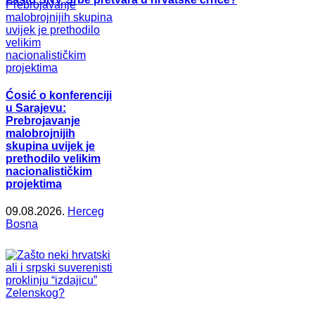
Ćosić o konferenciji
u Sarajevu:
Prebrojavanje
malobrojnijih
skupina uvijek je
prethodilo velikim
nacionalističkim
projektima
09.08.2026.
Herceg
Bosna