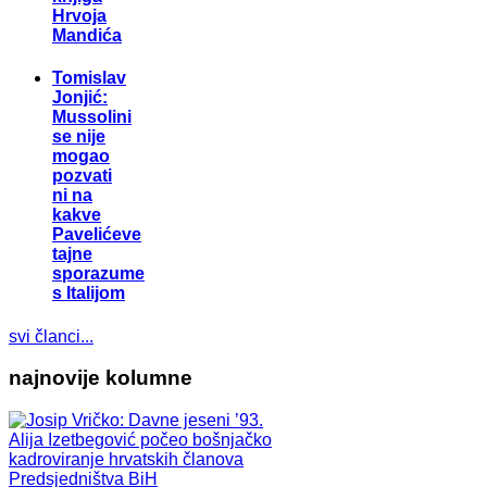
Hrvoja
Mandića
Tomislav
Jonjić:
Mussolini
se nije
mogao
pozvati
ni na
kakve
Pavelićeve
tajne
sporazume
s Italijom
svi članci...
najnovije kolumne