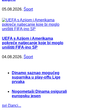
05.08.2026.
Šport
UEFA s Azijom i Amerikama
pokreće natjecanje koje bi moglo
uništiti FIFA-ino SP
04.08.2026.
Šport
Dinamo saznao mogućeg
suparnika u play-offu Lige
prvaka
Nogometaši Dinama osigurali
europsku jesen
svi članci...