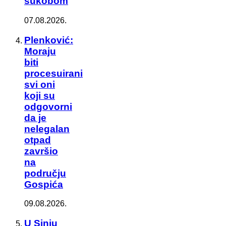
sukobom
07.08.2026.
Plenković:
Moraju
biti
procesuirani
svi oni
koji su
odgovorni
da je
nelegalan
otpad
završio
na
području
Gospića
09.08.2026.
U Sinju