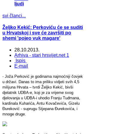
ljudi
svi članci...
Željko Kekić: Perkoviću će se suditi
u Hrvatskoj i sve će završiti po
shemi 'pojeo vuk magare'
28.10.2013.
Arhiva - stari hrsvijet.net 1
Ispis
E-mail
- Joža Perković je godinama najmoćniji čovjek
u državi. Danas to ima priliku vidjeti svih 4,5
milijuna Hrvata – tvrdi Željko Kekić, bivši
djelatnik UDBA-e, koji je za vrijeme svog
djelovanja u UDBA-i uhodio Franju Tuđmana,
kardinala Kuharića, Antu Kovačevića, Gizelu
Đureković - suprugu Stjepana Đurekovića, i
mnoge druge.