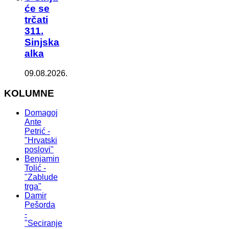
će se
trčati
311.
Sinjska
alka
09.08.2026.
KOLUMNE
Domagoj
Ante
Petrić -
"Hrvatski
poslovi"
Benjamin
Tolić -
"Zablude
trga"
Damir
Pešorda
-
"Seciranje