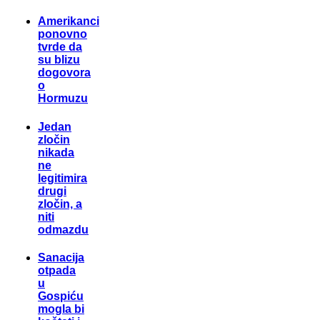
Amerikanci
ponovno
tvrde da
su blizu
dogovora
o
Hormuzu
Jedan
zločin
nikada
ne
legitimira
drugi
zločin, a
niti
odmazdu
Sanacija
otpada
u
Gospiću
mogla bi