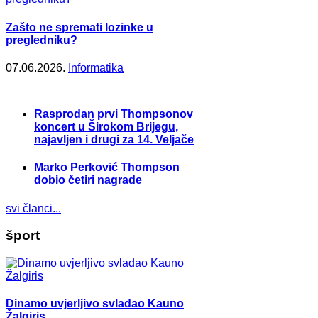
Zašto ne spremati lozinke u
pregledniku?
07.06.2026.
Informatika
Rasprodan prvi Thompsonov
koncert u Širokom Brijegu,
najavljen i drugi za 14. Veljače
Marko Perković Thompson
dobio četiri nagrade
svi članci...
šport
Dinamo uvjerljivo svladao Kauno
Žalgiris