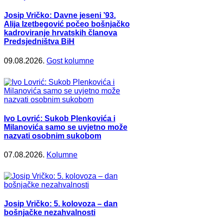
Josip Vričko: Davne jeseni ’93.
Alija Izetbegović počeo bošnjačko
kadroviranje hrvatskih članova
Predsjedništva BiH
09.08.2026.
Gost kolumne
Ivo Lovrić: Sukob Plenkovića i
Milanovića samo se uvjetno može
nazvati osobnim sukobom
07.08.2026.
Kolumne
Josip Vričko: 5. kolovoza – dan
bošnjačke nezahvalnosti