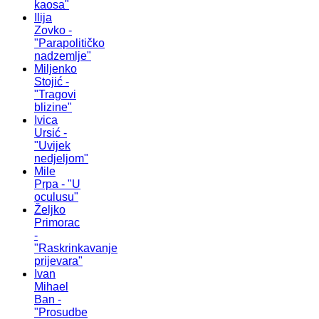
kaosa"
Ilija
Zovko -
"Parapolitičko
nadzemlje"
Miljenko
Stojić -
"Tragovi
blizine"
Ivica
Ursić -
"Uvijek
nedjeljom"
Mile
Prpa - "U
oculusu"
Željko
Primorac
-
"Raskrinkavanje
prijevara"
Ivan
Mihael
Ban -
"Prosudbe