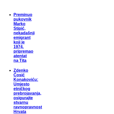
Preminuo
pukovnik
Marko
Stipić,
nekadašnji
emigrant
koji je
1974.
pripremao
atentat
na Tita
Zdenko
Ćosić
Konakoviću:
Umjesto
etničkog
prebrojavanja,
osigurajte
stvarnu
ravnopravnost
Hrvata