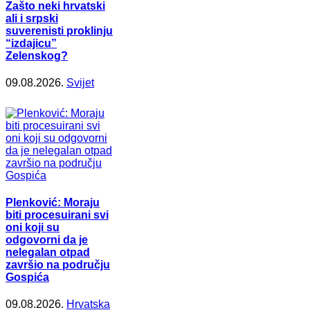
Zašto neki hrvatski
ali i srpski
suverenisti proklinju
“izdajicu”
Zelenskog?
09.08.2026.
Svijet
Plenković: Moraju
biti procesuirani svi
oni koji su
odgovorni da je
nelegalan otpad
završio na području
Gospića
09.08.2026.
Hrvatska