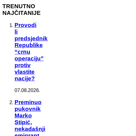
TRENUTNO
NAJČITANIJE
Provodi
li
predsjednik
Republike
“crnu
operaciju”
protiv
vlastite
nacije?
07.08.2026.
Preminuo
pukovnik
Marko
Stipić,
nekadašnji
emigrant