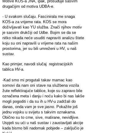
Motive KOS-a JNA, ipak, prosuđuje sasvim
drugačijim od motiva UDBA-e.
- U svakom slučaju. Fascinirala me snaga
KOS-a za vrijeme rata. KOS se mora
doživljavati kao YU služba. Znači njihov motiv
je sasvim drukčiji od Udbe. Bojim se da se
nitko nikada neće usuditi napraviti analizu štete
koju su oni napravili u vrijeme rata na našim
prostorima, jer su bili umreženi u HV, u naš
sustav.
Kao primjer, navodi slučaj registracijskih
tablica HV-a.
-Kad smo mi progutali takav mamac kao
somovi da nam oni stave na službena vozila
žute reflektirajuće tablice, koje su zapravo bile
označena meta i danju i noću kako bi nas lakše
mogli pogoditi i da su ih u HV-u zadržali do
danas, onda vam je sve jasno. Pokažite još
jednu vojsku u svijetu s takvim oznakama.
Obično su to crne, sive, matirane, nevidljive.
Uspjeli su ući u naš sustav i zaustavljati akcije
kada bismo bili nadomak pobjede – zaključio je