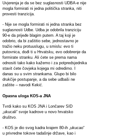
Uvjerenja je da se bez suglasnosti UDBA-e nije
mogla formirati ni jedna politička stranka, niti
provesti tranzicija.
- Nije se mogla formirati ni jedna stranka bez
suglasnosti Udbe. Udba je odobrila tranziciju
90-e da prijeđe blagim putem. A taj koji je
odobrio, da bi zaštitio sebe, jednostavno je
tražio neku protuuslugu, u smislu: evo ti
putovnica, dođi ti u Hrvatsku, evo odobrenje da
formirate stranku. Ali ćete se prema nama
odnositi tako kako kažemo i za potpredsjednika
stavit ćete čovjeka kojega mi odredimo. I
danas su u svim strankama. Glupo bi bilo
drukčije postupanje, a da sebe udbaši ne
zaštite – navodi Kekić.
Opasna uloga KOS-a JNA
Tvrdi kako su KOS JNA i Lončarev SID
„ukucali“ svoje kadrove u novo hrvatsko
društvo.
- KOS je dio svog kadra krajem 80-ih „ukucao“
u privredne tokove tadašnje države, kao i