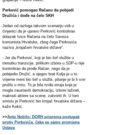
Perković pomogao Račanu da pobjedi
Družića i dođe na čelo SKH
Jedan od razloga takvom scenariju vidi u
činjenici da je upravo Perković kontrolirao
dolazak Ivice Račana na čelo Saveza
komunista Hrvatske, zbog čega Perkovića
naziva „krojačem hrvatske države“.
- Jer da Perković, koji je bio šef službe u
trenutku tranzicije, prilikom izbora u SDP-u nije
kontrolirao da prođe Račan, nego da je
pobijedio Družić, a njegov brat Kolja je u to
vrijeme meni bio šef u službi, pitanje je bi li sve
prošlo u miru. To je bila tvrđa struja koja je
mogla zaustaviti demokraciju, izbore lažirati,
maknuti aktere sa scene, zatvoriti ih. U tom
smislu je Perković bio krojač hrvatske države –
kaže Kekić.
>>
Anto Nobilo: DORH priprema postupak
protiv Perkovića, čeka se samo promjena
Ustava