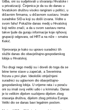
Udba, oni su sudjelovali u stvaranju Hrvatske i
u privatizaciji. Činjenica je da su do danas u
hrvatskom društvu visoko rangirani u politici, u
državnim firmama, u državnom sustavu. Imate
suradnike SID-a koji su došli izvana. Vidite u
svom fahu! Pokažite danas medij u Hrvatskoj
koji nešto znači, a da u svom sastavu nema
takve ljude da guraju informacije koje njihovoj
grupaciji odgovara, od HRT-a na niže – smatra
Kekić.
Vjerovanja je kako su upravo suradnici tih
službi danas dio obavještajno-gospodarskog
lobija u Hrvatskoj.
Tko drugi nego mediji su i doveli do toga da se
bitne teme stave u zapećak, a Severinina
frizura u prvi plan. Ideološki otriježnjeni
suradnici su uglavnom dio obavještajno-
gospodarskog lobija. U vrijeme rata i u poraću
oni su imali svoj veliki udio i u kriminalu. Danas
je to velikim dijelom suzbijeno dijelom zbog
stasanja društva, dijelom zbog pritiska Europe.
Veliki dio se danas bavi legalnim poslom.