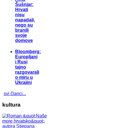
Šušnjar:
Hrvati
nisu
napadali,
nego su
branili
svoje
domove
Bloomberg:
Europljani
i Rusi
tajno
razgovarali
o miru u
Ukrajini
svi članci...
kultura