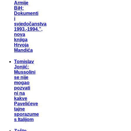
Armije
BiH:
Dokumenti
i
svjedočanstva
1993.-1994.”,
nova
knjiga
Hrvoja
Mandića
Tomislav
Jonjić:
Mussolini
se nije
mogao
pozvati
ni na
kakve
Pavelićeve
tajne
sporazume
s Italijom
Zašto