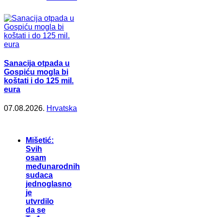
Sanacija otpada u
Gospiću mogla bi
koštati i do 125 mil.
eura
07.08.2026.
Hrvatska
Mišetić:
Svih
osam
međunarodnih
sudaca
jednoglasno
je
utvrdilo
da se