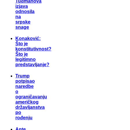
Tuđmanova
izjava
odnosila
na
srpske
snage
Konaković:
Što je
konstitutivnost?
Što je
legitimno
predstavljanje?
Trump
potpisao
naredbe
o
ograničavanju
američkog
državljanstva
po
rođenju
Ante