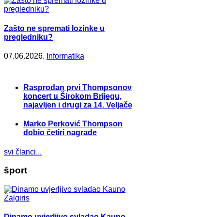
Zašto ne spremati lozinke u
pregledniku?
07.06.2026.
Informatika
Rasprodan prvi Thompsonov
koncert u Širokom Brijegu,
najavljen i drugi za 14. Veljače
Marko Perković Thompson
dobio četiri nagrade
svi članci...
šport
Dinamo uvjerljivo svladao Kauno