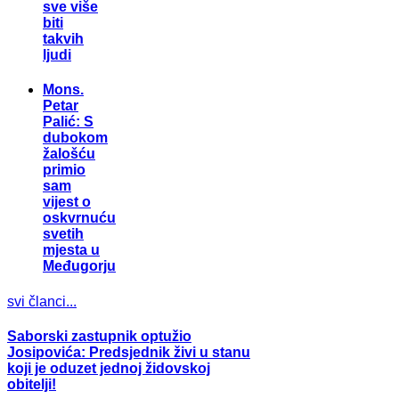
sve više
biti
takvih
ljudi
Mons.
Petar
Palić: S
dubokom
žalošću
primio
sam
vijest o
oskvrnuću
svetih
mjesta u
Međugorju
svi članci...
Saborski zastupnik optužio
Josipovića: Predsjednik živi u stanu
koji je oduzet jednoj židovskoj
obitelji!