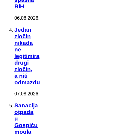
BiH
06.08.2026.
Jedan
zločin
nikada
ne
legitimira
drugi
zločin,
a niti
odmazdu
07.08.2026.
Sanacija
otpada
u
Gospiću
mogla