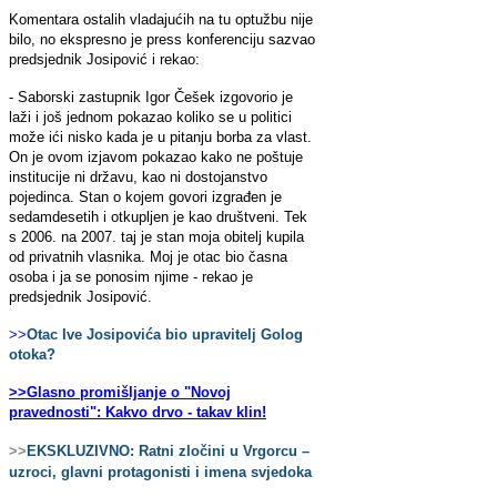
Komentara ostalih vladajućih na tu optužbu nije
bilo, no ekspresno je press konferenciju sazvao
predsjednik Josipović i rekao:
- Saborski zastupnik Igor Češek izgovorio je
laži i još jednom pokazao koliko se u politici
može ići nisko kada je u pitanju borba za vlast.
On je ovom izjavom pokazao kako ne poštuje
institucije ni državu, kao ni dostojanstvo
pojedinca. Stan o kojem govori izgrađen je
sedamdesetih i otkupljen je kao društveni. Tek
s 2006. na 2007. taj je stan moja obitelj kupila
od privatnih vlasnika. Moj je otac bio časna
osoba i ja se ponosim njime - rekao je
predsjednik Josipović.
>>
Otac Ive Josipovića bio upravitelj Golog
otoka?
>>Glasno promišljanje o "Novoj
pravednosti": Kakvo drvo - takav klin!
>>
EKSKLUZIVNO: Ratni zločini u Vrgorcu –
uzroci, glavni protagonisti i imena svjedoka