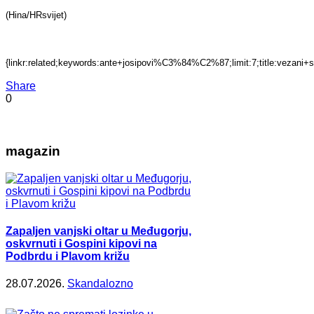
(Hina/HRsvijet)
{linkr:related;keywords:ante+josipovi%C3%84%C2%87;limit:7;title:vez
Share
0
magazin
Zapaljen vanjski oltar u Međugorju,
oskvrnuti i Gospini kipovi na
Podbrdu i Plavom križu
28.07.2026.
Skandalozno