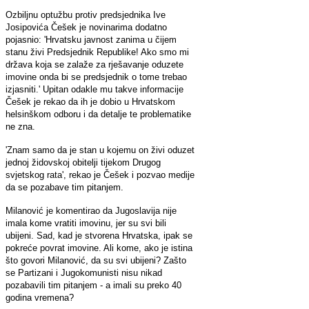
Ozbiljnu optužbu protiv predsjednika Ive
Josipovića Češek je novinarima dodatno
pojasnio: 'Hrvatsku javnost zanima u čijem
stanu živi Predsjednik Republike! Ako smo mi
država koja se zalaže za rješavanje oduzete
imovine onda bi se predsjednik o tome trebao
izjasniti.' Upitan odakle mu takve informacije
Češek je rekao da ih je dobio u Hrvatskom
helsinškom odboru i da detalje te problematike
ne zna.
'Znam samo da je stan u kojemu on živi oduzet
jednoj židovskoj obitelji tijekom Drugog
svjetskog rata', rekao je Češek i pozvao medije
da se pozabave tim pitanjem.
Milanović je komentirao da Jugoslavija nije
imala kome vratiti imovinu, jer su svi bili
ubijeni. Sad, kad je stvorena Hrvatska, ipak se
pokreće povrat imovine. Ali kome, ako je istina
što govori Milanović, da su svi ubijeni? Zašto
se Partizani i Jugokomunisti nisu nikad
pozabavili tim pitanjem - a imali su preko 40
godina vremena?