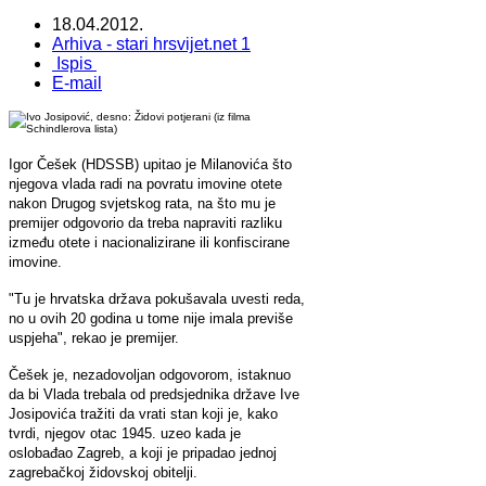
18.04.2012.
Arhiva - stari hrsvijet.net 1
Ispis
E-mail
Igor Češek (HDSSB) upitao je Milanovića što
njegova vlada radi na povratu imovine otete
nakon Drugog svjetskog rata, na što mu je
premijer odgovorio da treba napraviti razliku
između otete i nacionalizirane ili konfiscirane
imovine.
"Tu je hrvatska država pokušavala uvesti reda,
no u ovih 20 godina u tome nije imala previše
uspjeha", rekao je premijer.
Češek je, nezadovoljan odgovorom, istaknuo
da bi Vlada trebala od predsjednika države Ive
Josipovića tražiti da vrati stan koji je, kako
tvrdi, njegov otac 1945. uzeo kada je
oslobađao Zagreb, a koji je pripadao jednoj
zagrebačkoj židovskoj obitelji.