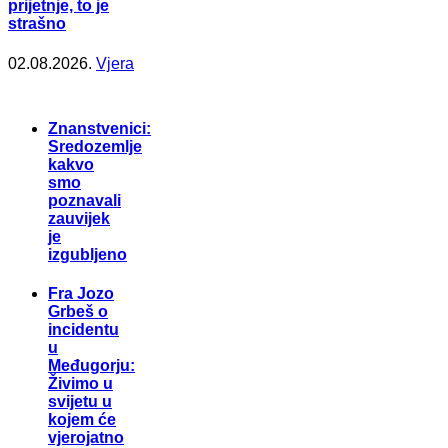
prijetnje, to je
strašno
02.08.2026.
Vjera
Znanstvenici:
Sredozemlje
kakvo
smo
poznavali
zauvijek
je
izgubljeno
Fra Jozo
Grbeš o
incidentu
u
Međugorju:
Živimo u
svijetu u
kojem će
vjerojatno