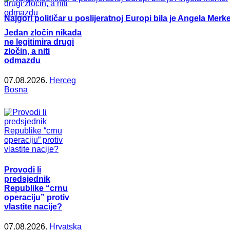
Najgori političar u poslijeratnoj Europi bila je Angela Merke
Jedan zločin nikada
ne legitimira drugi
zločin, a niti
odmazdu
07.08.2026.
Herceg
Bosna
Provodi li
predsjednik
Republike “crnu
operaciju” protiv
vlastite nacije?
07.08.2026.
Hrvatska