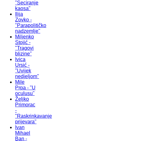
"Seciranje
kaosa"
Ilija
Zovko -
"Parapolitičko
nadzemlje"
Miljenko
Stojić -
"Tragovi
blizine"
Ivica
Ursić -
"Uvijek
nedjeljom"
Mile
Prpa - "U
oculusu"
Željko
Primorac
-
"Raskrinkavanje
prijevara"
Ivan
Mihael
Ban -