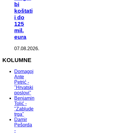
bi
koštati
i do
125
mil.
eura
07.08.2026.
KOLUMNE
Domagoj
Ante
Petrić -
"Hrvatski
poslovi"
Benjamin
Tolić -
"Zablude
trga"
Damir
Pešorda
-