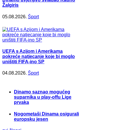
Žalgiris
05.08.2026.
Šport
UEFA s Azijom i Amerikama
pokreće natjecanje koje bi moglo
uništiti FIFA-ino SP
04.08.2026.
Šport
Dinamo saznao mogućeg
suparnika u play-offu Lige
prvaka
Nogometaši Dinama osigurali
europsku jesen