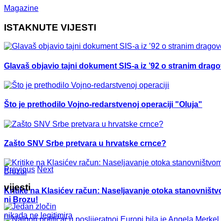
Magazine
ISTAKNUTE VIJESTI
Glavaš objavio tajni dokument SIS-a iz ’92 o stranim drag
Što je prethodilo Vojno-redarstvenoj operaciji "Oluja"
Zašto SNV Srbe pretvara u hrvatske crnce?
Previous
Next
vijesti
Kritike na Klasićev račun: Naseljavanje otoka stanovništvo
ni Brozu!