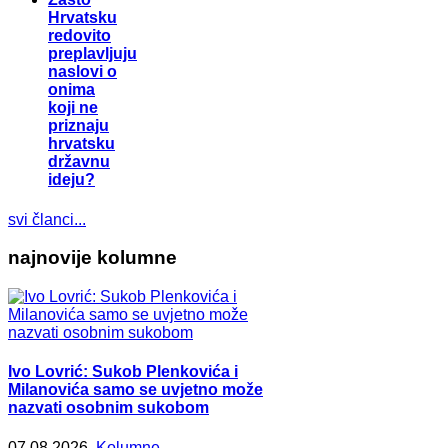
Hrvatsku
redovito
preplavljuju
naslovi o
onima
koji ne
priznaju
hrvatsku
državnu
ideju?
svi članci...
najnovije kolumne
Ivo Lovrić: Sukob Plenkovića i
Milanovića samo se uvjetno može
nazvati osobnim sukobom
07.08.2026.
Kolumne