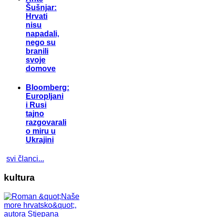
Šušnjar:
Hrvati
nisu
napadali,
nego su
branili
svoje
domove
Bloomberg:
Europljani
i Rusi
tajno
razgovarali
o miru u
Ukrajini
svi članci...
kultura