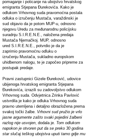
pomaganje i poticanje na ubojstvo hrvatskog
emigranta Stjepana Đurekovića. Kako je
odlukom Vrhovnog suda pravomoćna postala
odluka o izručenju Mustača, varaždinski je
sud objavio da je potom MUP-u, odnosno
njegovu Uredu za međunarodnu policijsku
suradnju S.I.R.E.N.E., naložena predaja
Mustača Njemačkoj. MUP, odnosno
ured S.I.R.E.N.E., potvrdio je da je
zaprimio pravomoćnu odluku o
izručenju Mustača, sukladno europskom
uhidbenom nalogu, te je započeo pripreme za
postupak predaje.
Pravni zastupnici Gizele Đureković, udovice
ubijenoga hrvatskog emigranta Stjepana
Đurekovića, izrazili su zadovoljstvo odlukom
Vrhovnog suda. Odvjetnica Zrinka Pavlović
ustvrdila je kako je odluka Vrhovnog suda
pravno utemljena i detaljno obrazložena prema
svakoj točki žalbe.
Vrhovni sud pružio je vrlo
jasne argumente zašto svaki pojedini žalbeni
razlog nije usvojen
, dodala je.
Tom odlukom
napokon je otvoren put da se preko 30 godina
star slučaj teškog ubojstva uputi tamo gdje mu