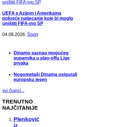
UEFA s Azijom i Amerikama
pokreće natjecanje koje bi moglo
uništiti FIFA-ino SP
04.08.2026.
Šport
Dinamo saznao mogućeg
suparnika u play-offu Lige
prvaka
Nogometaši Dinama osigurali
europsku jesen
svi članci...
TRENUTNO
NAJČITANIJE
Plenković
iz