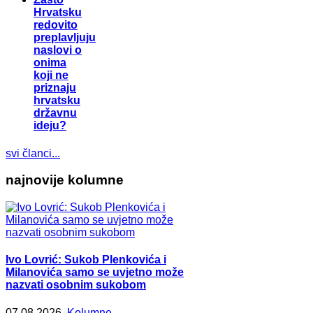
Hrvatsku
redovito
preplavljuju
naslovi o
onima
koji ne
priznaju
hrvatsku
državnu
ideju?
svi članci...
najnovije kolumne
Ivo Lovrić: Sukob Plenkovića i
Milanovića samo se uvjetno može
nazvati osobnim sukobom
07.08.2026.
Kolumne