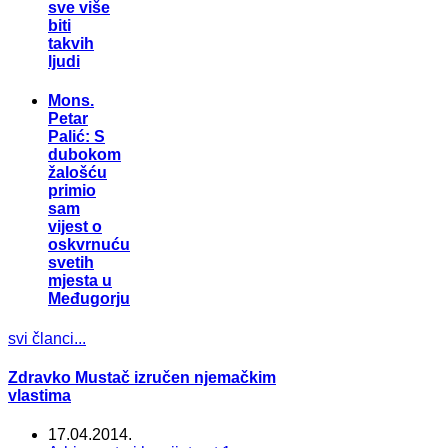
sve više
biti
takvih
ljudi
Mons.
Petar
Palić: S
dubokom
žalošću
primio
sam
vijest o
oskvrnuću
svetih
mjesta u
Međugorju
svi članci...
Zdravko Mustač izručen njemačkim
vlastima
17.04.2014.