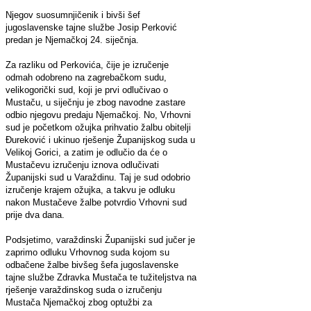
Njegov suosumnjičenik i bivši šef
jugoslavenske tajne službe Josip Perković
predan je Njemačkoj 24. siječnja.
Za razliku od Perkovića, čije je izručenje
odmah odobreno na zagrebačkom sudu,
velikogorički sud, koji je prvi odlučivao o
Mustaču, u siječnju je zbog navodne zastare
odbio njegovu predaju Njemačkoj. No, Vrhovni
sud je početkom ožujka prihvatio žalbu obitelji
Đureković i ukinuo rješenje Županijskog suda u
Velikoj Gorici, a zatim je odlučio da će o
Mustačevu izručenju iznova odlučivati
Županijski sud u Varaždinu. Taj je sud odobrio
izručenje krajem ožujka, a takvu je odluku
nakon Mustačeve žalbe potvrdio Vrhovni sud
prije dva dana.
Podsjetimo, varaždinski Županijski sud jučer je
zaprimo odluku Vrhovnog suda kojom su
odbačene žalbe bivšeg šefa jugoslavenske
tajne službe Zdravka Mustača te tužiteljstva na
rješenje varaždinskog suda o izručenju
Mustača Njemačkoj zbog optužbi za