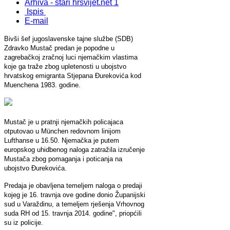
Arhiva - stari hrsvijet.net 1
Ispis
E-mail
Bivši šef jugoslavenske tajne službe (SDB)
Zdravko Mustač predan je popodne u
zagrebačkoj zračnoj luci njemačkim vlastima
koje ga traže zbog upletenosti u ubojstvo
hrvatskog emigranta Stjepana Đurekovića kod
Muenchena 1983. godine.
Mustač je u pratnji njemačkih policajaca
otputovao u München redovnom linijom
Lufthanse u 16.50. Njemačka je putem
europskog uhidbenog naloga zatražila izručenje
Mustača zbog pomaganja i poticanja na
ubojstvo Đurekovića.
Predaja je obavljena temeljem naloga o predaji
kojeg je 16. travnja ove godine donio Županijski
sud u Varaždinu, a temeljem rješenja Vrhovnog
suda RH od 15. travnja 2014. godine", priopćili
su iz policije.