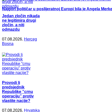
Najgori političar u poslijeratnoj Europi bila je Angela Merke
Jedan zločin nikada
ne legitimira drugi
zločin, a niti
odmazdu
07.08.2026.
Herceg
Bosna
Provodi li
predsjednik
Republike “crnu
operaciju” protiv
vlastite nacije?
07.08.2026.
Hrvatska