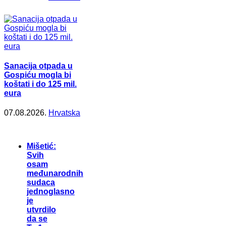
Sanacija otpada u
Gospiću mogla bi
koštati i do 125 mil.
eura
07.08.2026.
Hrvatska
Mišetić:
Svih
osam
međunarodnih
sudaca
jednoglasno
je
utvrdilo
da se