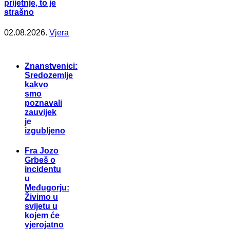
prijetnje, to je
strašno
02.08.2026.
Vjera
Znanstvenici:
Sredozemlje
kakvo
smo
poznavali
zauvijek
je
izgubljeno
Fra Jozo
Grbeš o
incidentu
u
Međugorju:
Živimo u
svijetu u
kojem će
vjerojatno