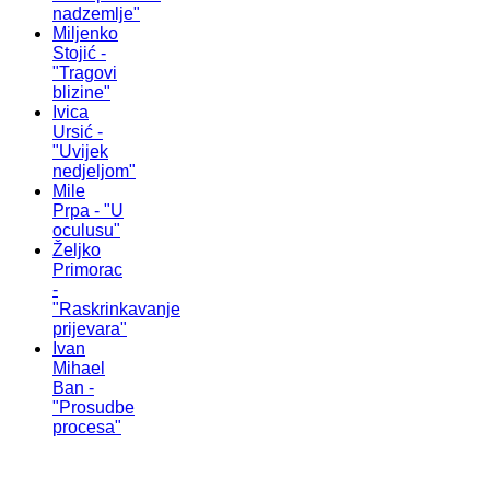
nadzemlje"
Miljenko
Stojić -
"Tragovi
blizine"
Ivica
Ursić -
"Uvijek
nedjeljom"
Mile
Prpa - "U
oculusu"
Željko
Primorac
-
"Raskrinkavanje
prijevara"
Ivan
Mihael
Ban -
"Prosudbe
procesa"