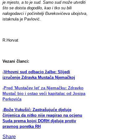
je mjesto, a to je sud. Samo sud može utvrditi
što se doista dogodilo, kao i tko su bili
nalogodavci i počinitelji Đurekovićeva ubojstva
,
istaknula je Pavlović.
R.Horvat
Vezani članci:
-Vrhovni sud odbacio žalbe: Slijedi
izručenje Zdravka Mustača Njemačkoj
-Pred 'Mustačev let' za Njemačku: Zdravko
Mustač bio i ostao veći kapitalac od Josipa
Perkovića
-Bože Vukušić: Zastrašujuće djeluje
činjenica da nitko nije reagirao na ocjenu
Suda prema kojoj DORH djeluje protiv
pravnog poretka RH
Share