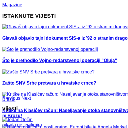
Magazine
ISTAKNUTE VIJESTI
Glavaš objavio tajni dokument SIS-a iz ’92 o stranim drag
Što je prethodilo Vojno-redarstvenoj operaciji "Oluja"
Zašto SNV Srbe pretvara u hrvatske crnce?
Previous
Next
vijesti
Kritike na Klasićev račun: Naseljavanje otoka stanovništvo
ni Brozu!