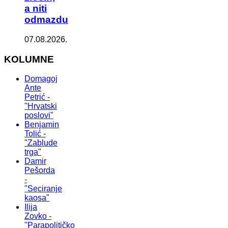
a niti
odmazdu
07.08.2026.
KOLUMNE
Domagoj
Ante
Petrić -
"Hrvatski
poslovi"
Benjamin
Tolić -
"Zablude
trga"
Damir
Pešorda
-
"Seciranje
kaosa"
Ilija
Zovko -
"Parapolitičko