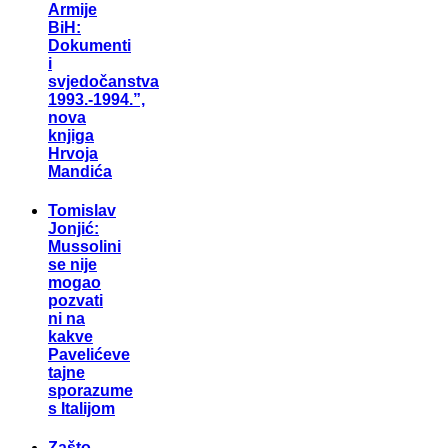
Armije
BiH:
Dokumenti
i
svjedočanstva
1993.-1994.”,
nova
knjiga
Hrvoja
Mandića
Tomislav
Jonjić:
Mussolini
se nije
mogao
pozvati
ni na
kakve
Pavelićeve
tajne
sporazume
s Italijom
Zašto