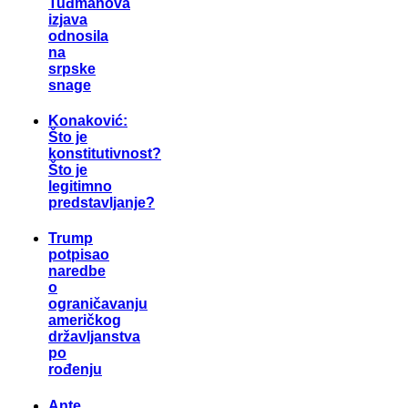
Tuđmanova
izjava
odnosila
na
srpske
snage
Konaković:
Što je
konstitutivnost?
Što je
legitimno
predstavljanje?
Trump
potpisao
naredbe
o
ograničavanju
američkog
državljanstva
po
rođenju
Ante