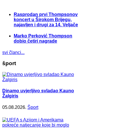
Rasprodan prvi Thompsonov
koncert u Širokom Brijegu,
najavljen i drugi za 14. Veljače
Marko Perković Thompson
dobio četiri nagrade
svi članci...
šport
Dinamo uvjerljivo svladao Kauno
Žalgiris
05.08.2026.
Šport