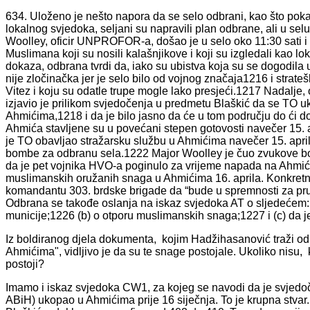
634. Uloženo je nešto napora da se selo odbrani, kao što po
lokalnog svjedoka, seljani su napravili plan odbrane, ali u se
Woolley, oficir UNPROFOR-a, došao je u selo oko 11:30 sati i 
Muslimana koji su nosili kalašnjikove i koji su izgledali kao 
dokaza, odbrana tvrdi da, iako su ubistva koja su se dogodila
nije zločinačka jer je selo bilo od vojnog značaja1216 i strateš
Vitez i koju su odatle trupe mogle lako presjeći.1217 Nadalje,
izjavio je prilikom svjedočenja u predmetu Blaškić da se TO u
Ahmićima,1218 i da je bilo jasno da će u tom području do ći do
Ahmića stavljene su u povećani stepen gotovosti navečer 15. 
je TO obavljao stražarsku službu u Ahmićima navečer 15. aprila
bombe za odbranu sela.1222 Major Woolley je čuo zvukove bor
da je pet vojnika HVO-a poginulo za vrijeme napada na Ahmi
muslimanskih oružanih snaga u Ahmićima 16. aprila. Konkretno
komandantu 303. brdske brigade da “bude u spremnosti za pr
Odbrana se takođe oslanja na iskaz svjedoka AT o sljedećem: (
municije;1226 (b) o otporu muslimanskih snaga;1227 i (c) da 
Iz boldiranog djela dokumenta, kojim Hadžihasanović traži od
Ahmićima", vidljivo je da su te snage postojale. Ukoliko nisu
postoji?
Imamo i iskaz svjedoka CW1, za kojeg se navodi da je svjedočio
ABiH) ukopao u Ahmićima prije 16 siječnja. To je krupna stv