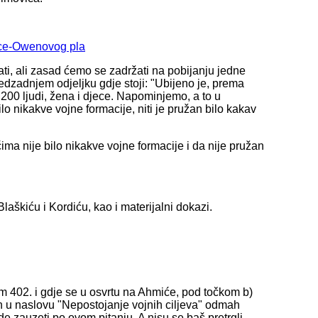
ance-Owenovog pla
i, ali zasad ćemo se zadržati na pobijanju jedne
edzadnjem odjeljku gdje stoji: "Ubijeno je, prema
 200 ljudi, žena i djece. Napominjemo, a to u
o nikakve vojne formacije, niti je pružan bilo kakav
ma nije bilo nikakve vojne formacije i da nije pružan
škiću i Kordiću, kao i materijalni dokazi.
om 402. i gdje se u osvrtu na Ahmiće, pod točkom b)
 u naslovu "Nepostojanje vojnih ciljeva" odmah
e zauzeti po ovom pitanju. A nisu se baš pretrgli