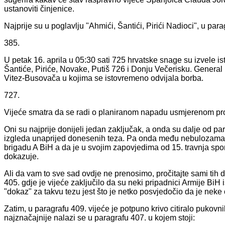
ustanoviti činjenice.
Najprije su u poglavlju "Ahmići, Šantići, Pirići Nadioci", u parag
385.
U petak 16. aprila u 05:30 sati 725 hrvatske snage su izvele i
Šantiće, Piriće, Novake, Putiš 726 i Donju Večerisku. General
Vitez-Busovača u kojima se istovremeno odvijala borba.
727.
Vijeće smatra da se radi o planiranom napadu usmjerenom pro
Oni su najprije donijeli jedan zaključak, a onda su dalje od par
izgleda unaprijed donesenih teza. Pa onda među nebulozama
brigadu A BiH a da je u svojim zapovjedima od 15. travnja spo
dokazuje.
Ali da vam to sve sad ovdje ne prenosimo, pročitajte sami tih d
405. gdje je vijeće zaključilo da su neki pripadnici Armije BiH 
"dokaz" za takvu tezu jest što je netko posvjedočio da je neke o
Zatim, u paragrafu 409. vijeće je potpuno krivo citiralo pukov
najznačajnije nalazi se u paragrafu 407. u kojem stoji: