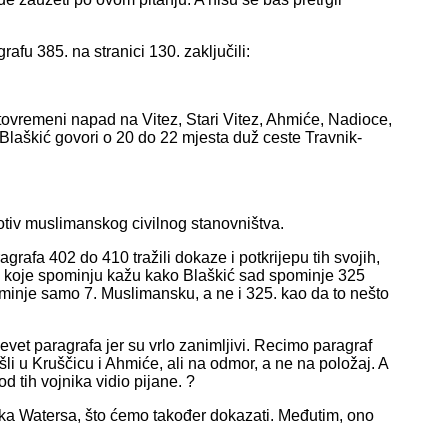
rafu 385. na stranici 130. zaključili:
stovremeni napad na Vitez, Stari Vitez, Ahmiće, Nadioce,
 Blaškić govori o 20 do 22 mjesta duž ceste Travnik-
tiv muslimanskog civilnog stanovništva.
agrafa 402 do 410 tražili dokaze i potkrijepu tih svojih,
 koje spominju kažu kako Blaškić sad spominje 325
minje samo 7. Muslimansku, a ne i 325. kao da to nešto
evet paragrafa jer su vrlo zanimljivi. Recimo paragraf
išli u Kruščicu i Ahmiće, ali na odmor, a ne na položaj. A
d tih vojnika vidio pijane. ?
nika Watersa, što ćemo također dokazati. Međutim, ono