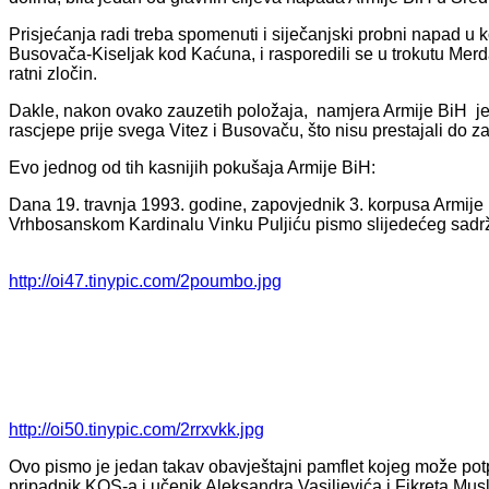
Prisjećanja radi treba spomenuti i siječanjski probni napad u
Busovača-Kiseljak kod Kaćuna, i rasporedili se u trokutu Merd
ratni zločin.
Dakle, nakon ovako zauzetih položaja, namjera Armije BiH je bi
rascjepe prije svega Vitez i Busovaču, što nisu prestajali do 
Evo jednog od tih kasnijih pokušaja Armije BiH:
Dana 19. travnja 1993. godine, zapovjednik 3. korpusa Armij
Vrhbosanskom Kardinalu Vinku Puljiću pismo slijedećeg sadr
http://oi47.tinypic.com/2poumbo.jpg
http://oi50.tinypic.com/2rrxvkk.jpg
Ovo pismo je jedan takav obavještajni pamflet kojeg može potp
pripadnik KOS-a i učenik Aleksandra Vasiljevića i Fikreta Mus