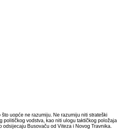
 što uopće ne razumiju. Ne razumiju niti strateški
olitičkog vodstva, kao niti ulogu taktičkog položaja
no odsijecaju Busovaču od Viteza i Novog Travnika.