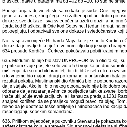
Blaškiću, dakle u paragrafima od 402 do 410. To sud ne smije 
Podsjećanja radi, vidjeli ste samo kako je sudac Orie i njegov
generala Jonesa, zbog čega je u žalbenoj odluci dobio po ušima
dokaze, sve dokaze i sva svjedočenja uzeti u obzir, a ne ono št
Jorda kod Blaškića, ili Orie kod Gotovine. I jedan i drugi, najpri
potkrepljuju, i odbacivati sve one dokaze i svjedočanstva koji 
No i raspravno vijeće Richarda Maya koje je sudilo Kordiću i Če
dokaz da je ovdje bila riječ o vojnom cilju koji je vojno branjen
634 presude Kordiću i Čerkezu pokušavaju pobiti krajnjim neb
635. Međutim, to nije bio stav UNPROFOR-ovih oficira koji su na
je prilikom svoje posjete selu vidio 5-6 vojnika pri dnu supr
mišljenju, da su oni bili branitelji bili bi bliže selu (ili na uzvi
u to vrijeme bio major i drugi po komandi u britanskom bataljon
rezultat pokolja. Muslimanski dio Ahmića bio je potpuno razor
dalje stajale. Ako je i bilo nekog otpora, selo nije bilo dobro
odbrane da je razaranje Ahmića posljedica taktike zvane “borb
inače uključuje evakuaciju civila i šansu za predaju.1231 Raza
snajperi korišteni da se presijeku mogući pravci za bijeg. Tom
rekao da je upotreba teške artiljerije i minobacača indikacija da
raspolaganju seoskim komandama.
636. Prilikom svjedočenja pukovniku Stewartu je pokazana kopij
sažetak istrage koju je sprovela Sigurnosno-izvještajna slu