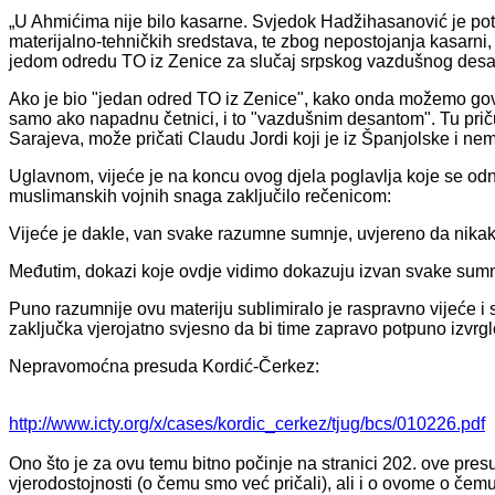
„U Ahmićima nije bilo kasarne. Svjedok Hadžihasanović je potvr
materijalno-tehničkih sredstava, te zbog nepostojanja kasarni, 
jedom odredu TO iz Zenice za slučaj srpskog vazdušnog desa
Ako je bio "jedan odred TO iz Zenice", kako onda možemo govor
samo ako napadnu četnici, i to "vazdušnim desantom". Tu prič
Sarajeva, može pričati Claudu Jordi koji je iz Španjolske i nem
Uglavnom, vijeće je na koncu ovog djela poglavlja koje se odno
muslimanskih vojnih snaga zaključilo rečenicom:
Vijeće je dakle, van svake razumne sumnje, uvjereno da nikaka
Međutim, dokazi koje ovdje vidimo dokazuju izvan svake sumn
Puno razumnije ovu materiju sublimiralo je raspravno vijeće i
zaključka vjerojatno svjesno da bi time zapravo potpuno izvrglo
Nepravomoćna presuda Kordić-Čerkez:
http://www.icty.org/x/cases/kordic_cerkez/tjug/bcs/010226.pdf
Ono što je za ovu temu bitno počinje na stranici 202. ove pres
vjerodostojnosti (o čemu smo već pričali), ali i o ovome o čem