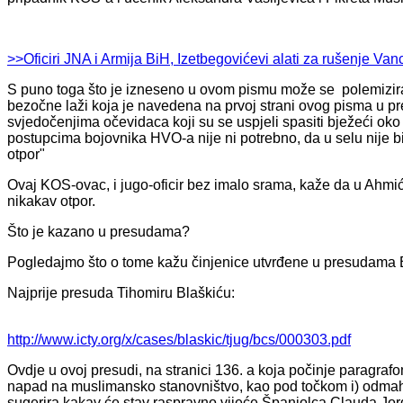
>>Oficiri JNA i Armija BiH, Izetbegovićevi alati za rušenje V
S puno toga što je izneseno u ovom pismu može se polemizirat
bezočne laži koja je navedena na prvoj strani ovog pisma u pr
svjedočenjima očevidaca koji su se uspjeli spasiti bježeći oko
postupcima bojovnika HVO-a nije ni potrebno, da u selu nije bil
otpor"
Ovaj KOS-ovac, i jugo-oficir bez imalo srama, kaže da u Ahmići
nikakav otpor.
Što je kazano u presudama?
Pogledajmo što o tome kažu činjenice utvrđene u presudama Bla
Najprije presuda Tihomiru Blaškiću:
http://www.icty.org/x/cases/blaskic/tjug/bcs/000303.pdf
Ovdje u ovoj presudi, na stranici 136. a koja počinje paragraf
napad na muslimansko stanovništvo, kao pod točkom i) odmah
sugerira kakav će stav raspravno vijeće Španjolca Clauda Jord