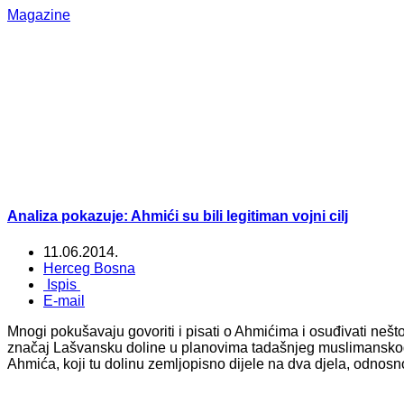
Magazine
Analiza pokazuje: Ahmići su bili legitiman vojni cilj
11.06.2014.
Herceg Bosna
Ispis
E-mail
Mnogi pokušavaju govoriti i pisati o Ahmićima i osuđivati nešto
značaj Lašvansku doline u planovima tadašnjeg muslimanskog p
Ahmića, koji tu dolinu zemljopisno dijele na dva djela, odnos