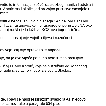
dio tu informaciju ističući da se zbog manjka ljudstva i
u Ahmićima i okolici jedino vojno prisustvo sastojalo u
nta.“
iti o neprisustvu vojnih snaga? Ah da, oni su tu bili
u Hadžihasanović, koji je rasporedio topništvo JNA oko
a pojma što je to lažljiva KOS-ova jugooficirčina.
si na postojanje vojnih ciljeva i nazočnost
v vojni cilj nije opravdao te napade.
je, da je ovo vijeće potpuno nerazumno postupilo.
 slučaju Dario Kordić, koje se suzdržalo od konačnog
 ruglu raspravno vijeće iz slučaja Blaškić.
ude, i bavi se najprije iskazom svjedoka AT, njegovoj
u pričamo. Tako u paragrafu 634 piše: