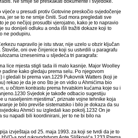
raditi. Ne smije se preskakati dokumente i svjedoke.
o vijeće u presudi protiv Gotovine preskočio svjedočenje
, jer se to ne smije činiti. Sud mora pregledati sve
o je po nečijoj prosudbi vjerojatno, kako je to napravio
je su donijeli odluku a onda išli tražiti dokaze koji to
to ne podupiru.
rkezu napravilo je istu stvar, nije uzelo u obzir ključan
. Štoviše, oni ove činjenice koji su ustvrdili u paragrafu
ulozama iznesenima u sljedeća tri paragrafa:
 lice mjesta stigli tada ili malo kasnije. Major Woolley
otne padine kako gledaju prema selu. Po njegovom
sini) i gledali bi prema van.1229 Pukovnik Watters (koji je
u) rekao je da je ono što je on vidio u Ahmićima bio
en, u očitom kontrastu prema hrvatskim kućama koje su i
 branjeno.1230 Svjedok je takođe odbacio sugestiju
e u naseljenim mjestima”, priznate vojne tehnike koja
ranje je bilo previše sistematsko i bilo je dokaza da su
 svjedoku Ahmići su izgledali kao pokolj.1232 On je
 su napadi bili koordinirani, jer to ne bi bilo na
a izvještaja od 25. maja 1993. za koji se tvrdi da je to
žba HVO-a pod rukovodstvom Ante Sliškovića.1233 Prema