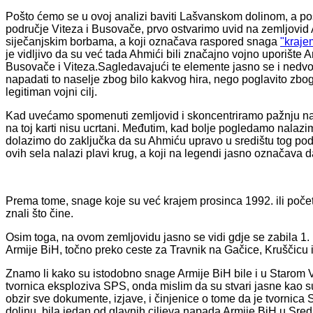
Pošto ćemo se u ovoj analizi baviti Lašvanskom dolinom, a po
područje Viteza i Busovače, prvo ostvarimo uvid na zemljovid 
siječanjskim borbama, a koji označava raspored snaga
"kraje
je vidljivo da su već tada Ahmići bili značajno vojno uporišt
Busovače i Viteza.Sagledavajući te elemente jasno se i nedv
napadati to naselje zbog bilo kakvog hira, nego poglavito zbog 
legitiman vojni cilj.
Kad uvećamo spomenuti zemljovid i skoncentriramo pažnju na
na toj karti nisu ucrtani. Međutim, kad bolje pogledamo nalazi
dolazimo do zaključka da su Ahmiću upravo u središtu tog pod
ovih sela nalazi plavi krug, a koji na legendi jasno označava d
Prema tome, snage koje su već krajem prosinca 1992. ili poče
znali što čine.
Osim toga, na ovom zemljovidu jasno se vidi gdje se zabila 1. b
Armije BiH, točno preko ceste za Travnik na Gačice, Kruščicu 
Znamo li kako su istodobno snage Armije BiH bile i u Starom V
tvornica eksploziva SPS, onda mislim da su stvari jasne kao 
obzir sve dokumente, izjave, i činjenice o tome da je tvorni
dolinu, bila jedan od glavnih ciljeva napada Armije BiH u Sred