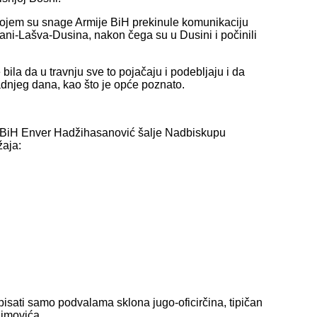
 kojem su snage Armije BiH prekinule komunikaciju
ani-Lašva-Dusina, nakon čega su u Dusini i počinili
la da u travnju sve to pojačaju i podebljaju i da
zadnjeg dana, kao što je opće poznato.
e BiH Enver Hadžihasanović šalje Nadbiskupu
žaja:
isati samo podvalama sklona jugo-oficirčina, tipičan
limovića.