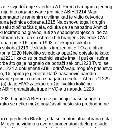
kazuje svjedočenje svjedoka AT. Prema tvrdnjama jednog
lu nije bilo organizovane jedinice ABiH.1214 Major
pomagao je ranjenim civilima kad je vidio četvoricu
lokalna jedinica odbrane.1215 Na osnovu toga i drugih
 u selu zločinačka djela, odluka da se napadnu Ahmići
ki locirano na glavnoj ruti za snabdijevanjekoja ide za
 odbrana tvrdi da su Ahmići bili branjeni. Svjedok CW1
kopao prije 16. aprila 1993. očekujući sukob u
 sukoba.1219 U skladu s tim, jedinice TO-a u blizini
aprila.1220 Nekoliko svjedoka optužbe opisalo je kako
1221 i kako su pripadnici straže imali i puške i ručne
be što ga je nagnalo da potraži zaklon.1223 Tvrdi se
će,1224 a dokumenti ABiH odražavaju moguće prisustvo
, 16. aprila je general Hadžihasanović naredio
užanje pomoći našima snagama u selu ... Ahmići.”1225
a) da je HVO zatekao oružje i veliku količinu
je ABiH granatirala trupe HVO-a u napadu.1228
 303. brigade A BiH da se pojačaju "naše snage u
, kako se netko može pojačavati nešto što prethodno ne
 u predmetu Blaškić, i da se Teritorijalna obrana (čitaj
ar. Mi ovo ne vidimo u ovom spomenutom djelu presude