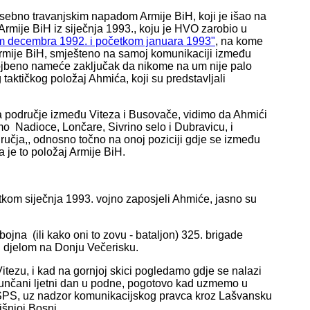
sebno travanjskim napadom Armije BiH, koji je išao na
Armije BiH iz siječnja 1993., koju je HVO zarobio u
m decembra 1992. i početkom januara 1993"
, na kome
e Armije BiH, smješteno na samoj komunikaciji između
ojbeno nameće zaključak da nikome na um nije palo
taktičkog položaj Ahmića, koji su predstavljali
 područje između Viteza i Busovače, vidimo da Ahmići
mo Nadioce, Lončare, Sivrino selo i Dubravicu, i
ručja,, odnosno točno na onoj poziciji gdje se između
a je to položaj Armije BiH.
tkom siječnja 1993. vojno zaposjeli Ahmiće, jasno su
ojna (ili kako oni to zovu - bataljon) 325. brigade
i djelom na Donju Večerisku.
itezu, i kad na gornjoj skici pogledamo gdje se nalazi
sunčani ljetni dan u podne, pogotovo kad uzmemo u
ca SPS, uz nadzor komunikacijskog pravca kroz Lašvansku
išnjoj Bosni.