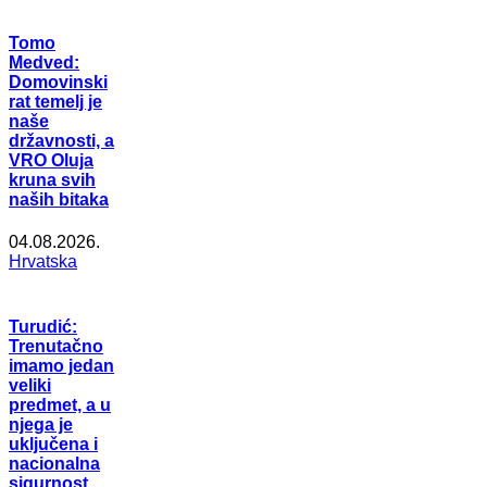
Tomo
Medved:
Domovinski
rat temelj je
naše
državnosti, a
VRO Oluja
kruna svih
naših bitaka
04.08.2026.
Hrvatska
Turudić:
Trenutačno
imamo jedan
veliki
predmet, a u
njega je
uključena i
nacionalna
sigurnost