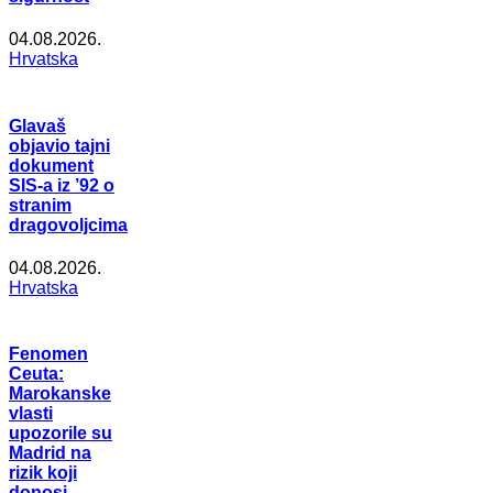
04.08.2026.
Hrvatska
Glavaš
objavio tajni
dokument
SIS-a iz ’92 o
stranim
dragovoljcima
04.08.2026.
Hrvatska
Fenomen
Ceuta:
Marokanske
vlasti
upozorile su
Madrid na
rizik koji
donosi