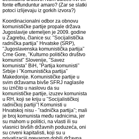
fonte effunduntur amaro? (Zar se slatki
potoci izlijevaju iz gorkih izvora?)
Koordinacionalni odbor za obnovu
komunističke partije propale država
Jugoslavije utemeljen je 2009. godine
u Zagrebu, članice su: ''Socijalistička
radnička partija'' Hrvatske (SRP),
''Jugoslavenska komunistička partija''
Crne Gore, ''Kulturno političko društvo
komunist'' Slovenije, ''Savez
komunista'' BiH, ''Partija komunisti''
Srbije i ''Komunistička partija''
Makedonije. Komunističke partije u
svim državama bivše SFRJ naglasile
su izričito u naslovu da su
komunističke partije, izuzev komunista
u RH, koji se kriju u ''Socijalističkoj
radničkoj partiji''! Komunisti u
Hrvatskoj nisu - ''radnička partija''; mali
je broj komunista među radnicima, jer
su mahom u politici, na vlasti ili su
vlasnici bivših državnih poduzeća, oni
su crveni kapitalisti, koji su u
privatizaciji prevarom dobili državna