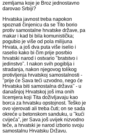
zemljama koje je Broz jednostavno
darovao Srbiji?
Hrvatska javnost treba napokon
spoznati činjenicu da se Tito borio
protiv samostalne hrvatske države, pa
makar i kad bi bila komunistička;
pogubio je više od pola milijuna
Hrvata, a još dva puta više iselio i
raselio kako bi čim prije posrbio
hrvatski narod i ostvario "bratstvo i
jedinstvo". I nakon svih pogiblja i
stradanja, nakon njegovog tolikog
protivljenja hrvatskoj samostalnosti -
''prije će Sava teći uzvodno, nego će
Hrvatska biti samostalna država'' - u
današnjoj Hrvatskoj još ima onih
licemjera koji Tita doživljavaju kao
borca za hrvatsku opstojnost. Teško je
ovo vjerovati ali treba čuti; on se sada
okreće u betonskom sanduku, u ''kući
cvijeća'', jer Sava još uvijek nizvodno
teče, a hrvatski je narod izborio svoju
samostalnu Hrvatsku Državu.