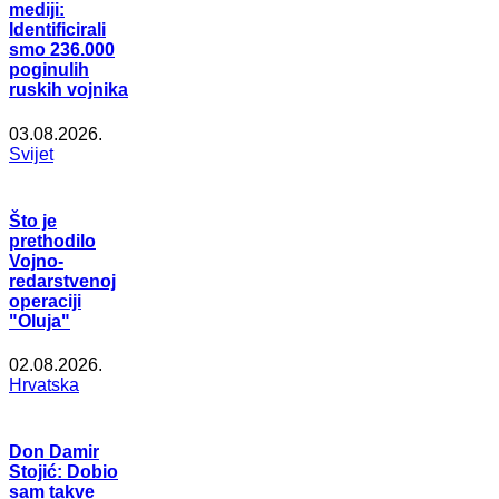
mediji:
Identificirali
smo 236.000
poginulih
ruskih vojnika
03.08.2026.
Svijet
Što je
prethodilo
Vojno-
redarstvenoj
operaciji
"Oluja"
02.08.2026.
Hrvatska
Don Damir
Stojić: Dobio
sam takve