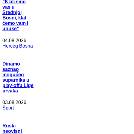
“Klali smo
vas u
Srednjoj
Bosni, klat
ćemo vam i
unuke”
04.08.2026.
Herceg Bosna
Dinamo
saznao
mogućeg
suparnika u
play-offu Lige
prvaka
03.08.2026.
Šport
Ruski
neovisni