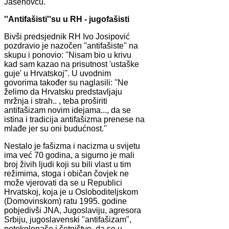
Jasenovcu.
''Antifašisti''su u RH - jugofašisti
Bivši predsjednik RH Ivo Josipović
pozdravio je nazočen ''antifašiste'' na
skupu i ponovio: ''Nisam bio u krivu
kad sam kazao na prisutnost 'ustaške
guje' u Hrvatskoj''. U uvodnim
govorima također su naglasili: ''Ne
želimo da Hrvatsku predstavljaju
mržnja i strah.. , teba proširiti
antifašizam novim idejama..., da se
istina i tradicija antifašizma prenese na
mlađe jer su oni budućnost.''
Nestalo je fašizma i nacizma u svijetu
ima već 70 godina, a sigurno je mali
broj živih ljudi koji su bili vlast u tim
režimima, stoga i običan čovjek ne
može vjerovati da se u Republici
Hrvatskoj, koja je u Osloboditeljskom
(Domovinskom) ratu 1995. godine
pobjedivši JNA, Jugoslaviju, agresora
Srbiju, jugoslavenski "antifašizam",
petokolonaše i četništvo, da se u