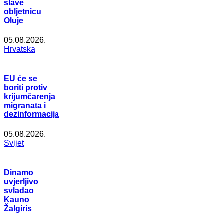
slave
obljetnicu
Oluje
05.08.2026.
Hrvatska
EU će se
boriti protiv
krijumčarenja
migranata i
dezinformacija
05.08.2026.
Svijet
Dinamo
uvjerljivo
svladao
Kauno
Žalgiris