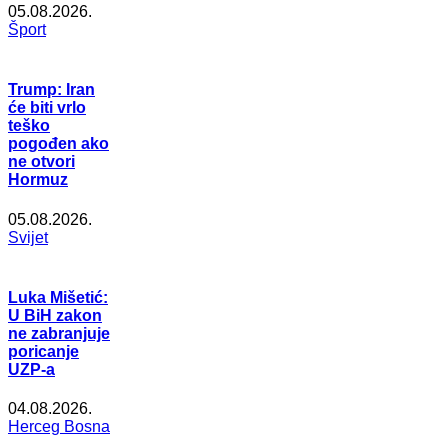
05.08.2026.
Šport
Trump: Iran
će biti vrlo
teško
pogođen ako
ne otvori
Hormuz
05.08.2026.
Svijet
Luka Mišetić:
U BiH zakon
ne zabranjuje
poricanje
UZP-a
04.08.2026.
Herceg Bosna