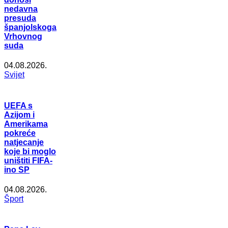
nedavna
presuda
španjolskoga
Vrhovnog
suda
04.08.2026.
Svijet
UEFA s
Azijom i
Amerikama
pokreće
natjecanje
koje bi moglo
uništiti FIFA-
ino SP
04.08.2026.
Šport