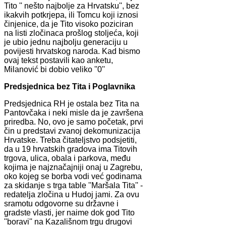
Tito '' nešto najbolje za Hrvatsku'', bez
ikakvih potkrjepa, ili Tomcu koji iznosi
činjenice, da je Tito visoko poziciran
na listi zločinaca prošlog stoljeća, koji
je ubio jednu najbolju generaciju u
povijesti hrvatskog naroda. Kad bismo
ovaj tekst postavili kao anketu,
Milanović bi dobio veliko ''0''
Predsjednica bez Tita i Poglavnika
Predsjednica RH je ostala bez Tita na
Pantovčaka i neki misle da je završena
priredba. No, ovo je samo početak, prvi
čin u predstavi zvanoj dekomunizacija
Hrvatske. Treba čitateljstvo podsjetiti,
da u 19 hrvatskih gradova ima Titovih
trgova, ulica, obala i parkova, među
kojima je najznačajniji onaj u Zagrebu,
oko kojeg se borba vodi već godinama
za skidanje s trga table ''Maršala Tita'' -
redatelja zločina u Hudoj jami. Za ovu
sramotu odgovorne su državne i
gradste vlasti, jer naime dok god Tito
''boravi'' na Kazališnom trgu drugovi