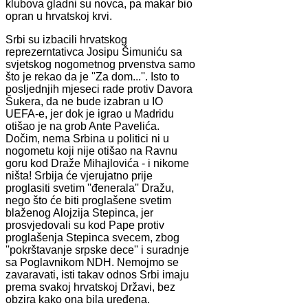
klubova gladni su novca, pa makar bio
opran u hrvatskoj krvi.
Srbi su izbacili hrvatskog
reprezerntativca Josipu Šimuniću sa
svjetskog nogometnog prvenstva samo
što je rekao da je ''Za dom...''. Isto to
posljednjih mjeseci rade protiv Davora
Šukera, da ne bude izabran u IO
UEFA-e, jer dok je igrao u Madridu
otišao je na grob Ante Pavelića.
Dočim, nema Srbina u politici ni u
nogometu koji nije otišao na Ravnu
goru kod Draže Mihajlovića - i nikome
ništa! Srbija će vjerujatno prije
proglasiti svetim ''đenerala'' Dražu,
nego što će biti proglašene svetim
blaženog Alojzija Stepinca, jer
prosvjedovali su kod Pape protiv
proglašenja Stepinca svecem, zbog
''pokrštavanje srpske dece'' i suradnje
sa Poglavnikom NDH. Nemojmo se
zavaravati, isti takav odnos Srbi imaju
prema svakoj hrvatskoj Državi, bez
obzira kako ona bila uređena.