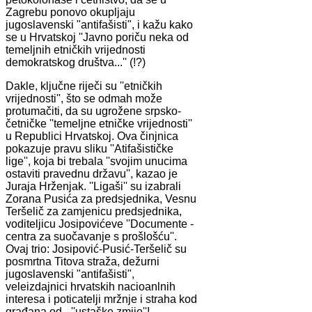
Zagrebu ponovo okupljaju
jugoslavenski "antifašisti", i kažu kako
se u Hrvatskoj ''Javno poriču neka od
temeljnih etničkih vrijednosti
demokratskog društva...'' (!?)
Dakle, ključne riječi su ''etničkih
vrijednosti'', što se odmah može
protumačiti, da su ugrožene srpsko-
četničke ''temeljne etničke vrijednosti''
u Republici Hrvatskoj. Ova činjnica
pokazuje pravu sliku ''Atifašističke
lige'', koja bi trebala ''svojim unucima
ostaviti pravednu državu'', kazao je
Juraja Hrženjak. ''Ligaši'' su izabrali
Zorana Pusića za predsjednika, Vesnu
Teršelič za zamjenicu predsjednika,
voditeljicu Josipovićeve ''Documente -
centra za suočavanje s prošlošću''.
Ovaj trio: Josipović-Pusić-Teršelič su
posmrtna Titova straža, dežurni
jugoslavenski "antifašisti",
veleizdajnici hrvatskih nacioanlnih
interesa i poticatelji mržnje i straha kod
građana od - ''ustaške zmije''!