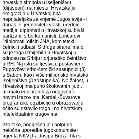
hrvatskih simbola u iseljeništvu
(dijaspori), na mjestu. Hrvatska je
emigracija u Hrvatskoj bila
neprijateljska za vrijeme Jugoslavije - i
danas je, jer nositelji vlasti, urednici
medija, diplomati u Hrvatskoj su bivši
partizani, srbo-komunisti, Lončarevi
"diplomati, oficiri JNA, komitetski
čelnici i udbaši. S druge strane, malo
se je toga izmijenilo u Hrvatskoj u
odnosu na Srbiju i orjunaško četništvo
u RH. Na istu su ljestvicu postavljeni
Pupovčevi srbo-četnički zastupnici (3)
u Saboru kao i više milijunsko hrvatsko
iseljeništvo (3 zastupnika). Na žalost, u
Hrvatskoj ima puno školovanih ljudi,
ali malo educiranih za odgovoriti
novim izazovima. Kardelj-Šuvarove
programske egzibicije u obrazovanju
očito su ostavile traga i na hrvatskim
intelektualnim krugovima.
Isto tako, pogrješna je i potpuno
netočna uporedba jugokomuniste i
agenta NKVD-a Josipa Broza Tita s