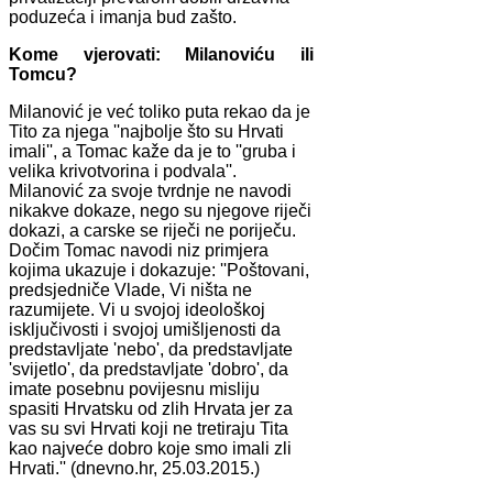
poduzeća i imanja bud zašto.
Kome vjerovati: Milanoviću ili
Tomcu?
Milanović je već toliko puta rekao da je
Tito za njega ''najbolje što su Hrvati
imali'', a Tomac kaže da je to ''gruba i
velika krivotvorina i podvala''.
Milanović za svoje tvrdnje ne navodi
nikakve dokaze, nego su njegove riječi
dokazi, a carske se riječi ne poriječu.
Dočim Tomac navodi niz primjera
kojima ukazuje i dokazuje: ''Poštovani,
predsjedniče Vlade, Vi ništa ne
razumijete. Vi u svojoj ideološkoj
isključivosti i svojoj umišljenosti da
predstavljate 'nebo', da predstavljate
'svijetlo', da predstavljate 'dobro', da
imate posebnu povijesnu misliju
spasiti Hrvatsku od zlih Hrvata jer za
vas su svi Hrvati koji ne tretiraju Tita
kao najveće dobro koje smo imali zli
Hrvati.'' (dnevno.hr, 25.03.2015.)