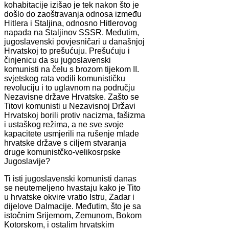
kohabitacije izišao je tek nakon što je
došlo do zaoštravanja odnosa između
Hitlera i Staljina, odnosno Hitlerovog
napada na Staljinov SSSR. Međutim,
jugoslavenski povjesničari u današnjoj
Hrvatskoj to prešućuju. Prešućuju i
činjenicu da su jugoslavenski
komunisti na čelu s brozom tijekom II.
svjetskog rata vodili komunističku
revoluciju i to uglavnom na području
Nezavisne države Hrvatske. Zašto se
Titovi komunisti u Nezavisnoj Državi
Hrvatskoj borili protiv nacizma, fašizma
i ustaškog režima, a ne sve svoje
kapacitete usmjerili na rušenje mlade
hrvatske države s ciljem stvaranja
druge komunistčko-velikosrpske
Jugoslavije?
Ti isti jugoslavenski komunisti danas
se neutemeljeno hvastaju kako je Tito
u hrvatske okvire vratio Istru, Zadar i
dijelove Dalmacije. Međutim, što je sa
istočnim Srijemom, Zemunom, Bokom
Kotorskom, i ostalim hrvatskim