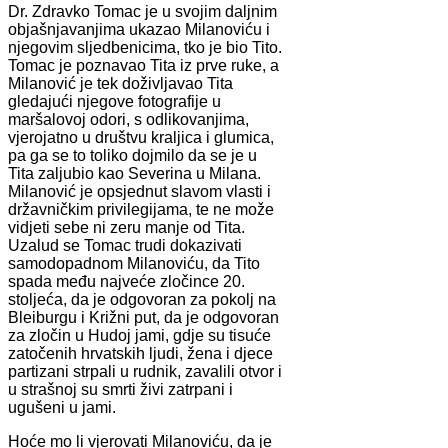
Dr. Zdravko Tomac je u svojim daljnim
objašnjavanjima ukazao Milanoviću i
njegovim sljedbenicima, tko je bio Tito.
Tomac je poznavao Tita iz prve ruke, a
Milanović je tek doživljavao Tita
gledajući njegove fotografije u
maršalovoj odori, s odlikovanjima,
vjerojatno u društvu kraljica i glumica,
pa ga se to toliko dojmilo da se je u
Tita zaljubio kao Severina u Milana.
Milanović je opsjednut slavom vlasti i
državničkim privilegijama, te ne može
vidjeti sebe ni zeru manje od Tita.
Uzalud se Tomac trudi dokazivati
samodopadnom Milanoviću, da Tito
spada među najveće zločince 20.
stoljeća, da je odgovoran za pokolj na
Bleiburgu i Križni put, da je odgovoran
za zločin u Hudoj jami, gdje su tisuće
zatočenih hrvatskih ljudi, žena i djece
partizani strpali u rudnik, zavalili otvor i
u strašnoj su smrti živi zatrpani i
ugušeni u jami.
Hoće mo li vjerovati Milanoviću, da je