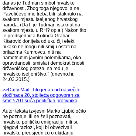
danas je Tuđman simbol hrvatske
državnosti. Zbog toga njegovo, a ne
Pavelićevo ime treba biti istaknuto na
svakom mjestu iseljenog hrvatskog
naroda. (Da li je Tuđman istaknut na
svakom mjestu u RH? op.a.) Nakon što
je predsjednica Kolinda Grabar
Kitarović donijela odluku čiji efekti
nikako ne mogu niti smiju ostati na
prilazima Kumrovcu, niti na
nametnutim javnim polemikama, oko
opravdanosti, smisla i demokratičnosti
državničkog poteza, na redu je
hrvatsko iseljeništvo.'' (dnevno.hr,
24.03.2015.)
>>Daily Mail: Tito jedan od največih
zločinaca 20. stoljeća odgovoran za
smrt 570 tisuća političkih protivnika
Autor teksta izvjesni Marko Ljubić očito
ne poznaje, ili ne želi poznavati,
hrvatsku političku emigraciju, niti su
njegovi razlozi, koji bi obvezivali
hrvatsku predsjednicu o ukidanju