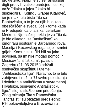
prokletstvo. Najprije su se ''antifašisti''
digli protiv hrvatske predsjednice, koji
traže ''dlaku u jajetu'' kako bi
diskreditirali Kolindu Grabar Kitarović,
jer je maknula bistu Tita sa
Pantovčaka, a to je za njih bilo kao -
obesčašćenje sveca. Još k tome kada
je Predsjednica bila s kancelarkom
Merkel u Njemačkoj, rekla je za Tita da
je bio diktator , za ''antifašiste'' koji
ignoriraju postojanje Barbarinog rova,
Macelja i Kočevskog roga to je - smrtni
grijeh. Komunisti u RH bili su jako
ucviljeni, da im nije mogao pomoći ni
Mesićev ''antifašizam'', pa su u
Zagrebu (21. 03.2015.) održali
osnivačku skupštinu i utemeljili
''Antifašističku ligu''. Naravno, to je bilo
zahtjevno i nužno ''U svrhu poziciranja
i definiranja antifašizma u suvremenoj
Hrvatskoj, osnivamo Antifašističku
ligu.'', stoji u službenom priopćenju.
Zbog micanja Tita s Pantovčaka
''antifašisti'' su otkazali predsjednici
RH pokroviteljstvo u Brezovici i u