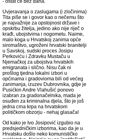
- ostat će bez daha.
Uvjeravanja o zaslugama (i zločinima)
Tita piše se i govor kao o nečemu što
je najvažnije za opstojnost države i
opskrbu žitelja, jedino ako nije riječ o
krađi, ubojstvima i nogometu. Naime,
malo koga u Hrvatskoj zanima opće
siromaštvo, ugroženi hrvatski branitelji
u Savskoj, sudski proces Josipu
Perkoviću i Zdravku Mustaču u
Njemačkoj za ubojstva hrvatskih
emigranata i slično. Nisu čak ni
prošlog tjedna lokalni izbori u
općinama i gradovioma bili od većeg
zanimanja, izuzev Dubrovnika, gdje je
Pusićkin Andre Vlahušić ponovo
izabran za gradonačelnika, mada je
osuđen za kriminalna djela, što je još
jedna crna krpa na hrvatskom
političkom obzorju - nehaj glasača!
Od kako je Ivo Josipović izgubio na
predsjedničkim izborima, kao da je u
Hrvatsku došlo neko komunističko