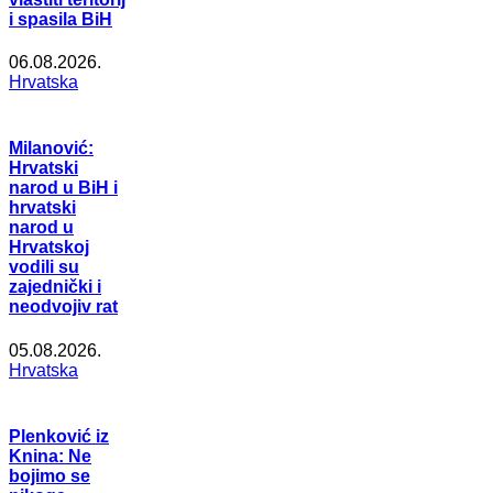
i spasila BiH
06.08.2026.
Hrvatska
Milanović:
Hrvatski
narod u BiH i
hrvatski
narod u
Hrvatskoj
vodili su
zajednički i
neodvojiv rat
05.08.2026.
Hrvatska
Plenković iz
Knina: Ne
bojimo se