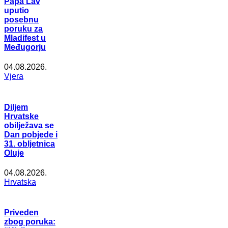
Papa Lav
uputio
posebnu
poruku za
Mladifest u
Međugorju
04.08.2026.
Vjera
Diljem
Hrvatske
obilježava se
Dan pobjede i
31. obljetnica
Oluje
04.08.2026.
Hrvatska
Priveden
zbog poruka: