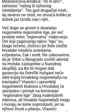
Milanovićeva krilatica: ''mi ili oni?'',
odnosno ''našeg ili njihovog
istrebljenje''. Tko god drugačije misli,
taj stvarno ne misli, ne shvaća koliko je
dubok jaz izmđu nas i njih.
Već dugo se govori o stvaranju
nogometne regionalne lige, jer već
postoje neka "regionalna" natjecanja.
Oni koji zagovaraju takvu ''ligu'' su,
blago rečeno, zločinci jer žele izložiti
hrvatske mladiće uvredama,
ozljedama, čak i smrti. Ne zaboravimo,
da je Srbin u Beogradu izvršili atentat
na hrvtske zastupnike u Narodnoj
skupštiji, pa tko bi mogao dati
garanciju da četnički huligani neće
ubiti kojeg hrvatskog nogometaša na
travnjaku? Vlasnici i upravitelji
nogometnih klubova u Hrvatskoj će
vjerojatno i pristati na formiranje
''regionalne lige'' zbog materijalnih
interesa, ali hrvatski nogometaši mogu
i moraju se tome suprostaviti, jer su
njihovi životi u pitanju. Vlasnici