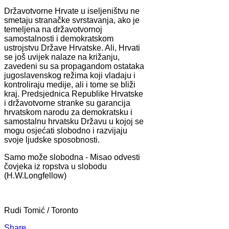
Državotvorne Hrvate u iseljeništvu ne
smetaju stranačke svrstavanja, ako je
temeljena na državotvornoj
samostalnosti i demokratskom
ustrojstvu Države Hrvatske. Ali, Hrvati
se još uvijek nalaze na križanju,
zavedeni su sa propagandom ostataka
jugoslavenskog režima koji vladaju i
kontroliraju medije, ali i tome se bliži
kraj. Predsjednica Republike Hrvatske
i državotvorne stranke su garancija
hrvatskom narodu za demokratsku i
samostalnu hrvatsku Državu u kojoj se
mogu osjećati slobodno i razvijaju
svoje ljudske sposobnosti.
Samo može slobodna - Misao odvesti
čovjeka iz ropstva u slobodu
(H.W.Longfellow)
Rudi Tomić / Toronto
Share