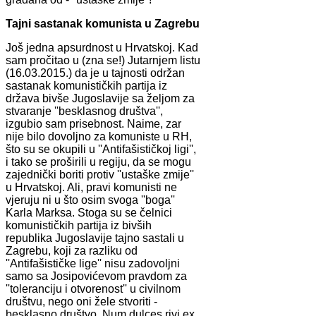
Tajni sastanak komunista u Zagrebu
Još jedna apsurdnost u Hrvatskoj. Kad
sam pročitao u (zna se!) Jutarnjem listu
(16.03.2015.) da je u tajnosti održan
sastanak komunističkih partija iz
država bivše Jugoslavije sa željom za
stvaranje ''besklasnog društva'',
izgubio sam prisebnost. Naime, zar
nije bilo dovoljno za komuniste u RH,
što su se okupili u ''Antifašističkoj ligi'',
i tako se proširili u regiju, da se mogu
zajednički boriti protiv ''ustaške zmije''
u Hrvatskoj. Ali, pravi komunisti ne
vjeruju ni u što osim svoga ''boga''
Karla Marksa. Stoga su se čelnici
komunističkih partija iz bivših
republika Jugoslavije tajno sastali u
Zagrebu, koji za razliku od
''Antifašističke lige'' nisu zadovoljni
samo sa Josipovićevom pravdom za
''toleranciju i otvorenost'' u civilnom
društvu, nego oni žele stvoriti -
besklasno društvo. Num dulces rivi ex