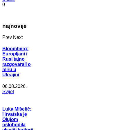
0
najnovije
Prev
Next
Bloomberg:
Europljani i
Rusi tajno
razgovarali o
miru u
Ukrajini
06.08.2026.
Svijet
Luka Mišetić:
Hrvatska je
Olujom
oslobodila
vlastiti teritorij