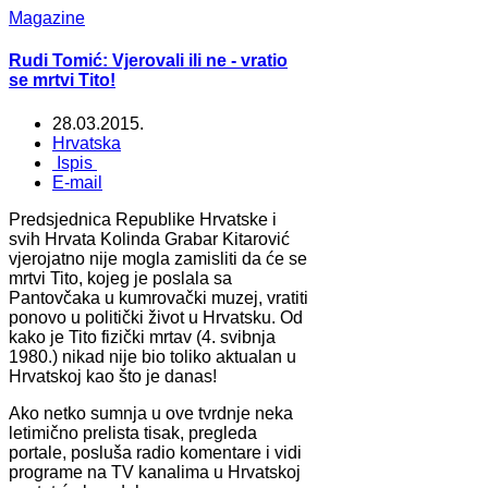
Magazine
Rudi Tomić: Vjerovali ili ne - vratio
se mrtvi Tito!
28.03.2015.
Hrvatska
Ispis
E-mail
Predsjednica Republike Hrvatske i
svih Hrvata Kolinda Grabar Kitarović
vjerojatno nije mogla zamisliti da će se
mrtvi Tito, kojeg je poslala sa
Pantovčaka u kumrovački muzej, vratiti
ponovo u politički život u Hrvatsku. Od
kako je Tito fizički mrtav (4. svibnja
1980.) nikad nije bio toliko aktualan u
Hrvatskoj kao što je danas!
Ako netko sumnja u ove tvrdnje neka
letimično prelista tisak, pregleda
portale, posluša radio komentare i vidi
programe na TV kanalima u Hrvatskoj