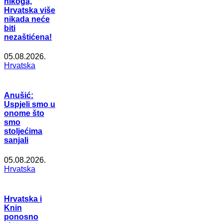
nikoga,
Hrvatska više
nikada neće
biti
nezaštićena!
05.08.2026.
Hrvatska
Anušić:
Uspjeli smo u
onome što
smo
stoljećima
sanjali
05.08.2026.
Hrvatska
Hrvatska i
Knin
ponosno