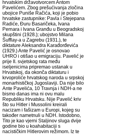
hrvatskim državotvorcem Antom
Pavelićem. Zbog prešućivanja zločina
ubojice Puniše Račića, koji je pobio
hrvatske zastupnike: Pavla i Stejepana
Radiće, Đuru Basaričeka, Ivana
Pernara i Ivana Granđu u Beogradskoj
skupštini (1928.); ubojstvo Milana
Šufflay-a u Zagrebu (1931.), te
diktature Aleksandra Karađorđevića
(1929.) Ante Pavelić je osnovao
UHRO i otišao u emigraciju. Pavelić je
prije II. svjetskog rata među
iseljenicima pripremao ustanak u
Hrvatskoj, da okonča diktaturu i
krvoproliće hrvatskog naroda u srpskoj
monarhističkoj Jugoslaviji. Da nije bilo
Ante Pavelića, 10 Travnja i NDH-a ne
bismo danas ima ni ovu malu
Republiku Hrvatsku. Nije Pavelić kriv
što su Hitler i Mussolini kreirali
nacizam i fašizam u Europi, kojeg su
također nametnuli u NDH. Istodobno,
Tito je kao vjerni Staljinov sluga dvije
godine bio u koahabitaciji s
nacističkim Hitlerovim režimom. Iz te