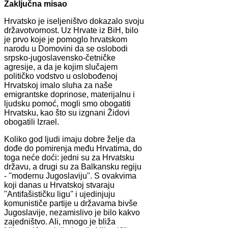
Zaključna misao
Hrvatsko je iseljeništvo dokazalo svoju
državotvornost. Uz Hrvate iz BiH, bilo
je prvo koje je pomoglo hrvatskom
narodu u Domovini da se oslobodi
srpsko-jugoslavensko-četničke
agresije, a da je kojim slučajem
političko vodstvo u oslobođenoj
Hrvatskoj imalo sluha za naše
emigrantske doprinose, materijalnu i
ljudsku pomoć, mogli smo obogatiti
Hrvatsku, kao što su izgnani Židovi
obogatili Izrael.
Koliko god ljudi imaju dobre želje da
dođe do pomirenja među Hrvatima, do
toga neće doći: jedni su za Hrvatsku
državu, a drugi su za Balkansku regiju
- ''modernu Jugoslaviju''. S ovakvima
koji danas u Hrvatskoj stvaraju
''Antifašističku ligu'' i ujedinjuju
komunističe partije u državama bivše
Jugoslavije, nezamislivo je bilo kakvo
zajedništvo. Ali, mnogo je bliža