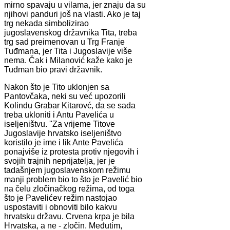
mirno spavaju u vilama, jer znaju da su
njihovi panduri još na vlasti. Ako je taj
trg nekada simbolizirao
jugoslavenskog državnika Tita, treba
trg sad preimenovan u Trg Franje
Tuđmana, jer Tita i Jugoslavije više
nema. Čak i Milanović kaže kako je
Tuđman bio pravi državnik.
Nakon što je Tito uklonjen sa
Pantovčaka, neki su već upozorili
Kolindu Grabar Kitarovć, da se sada
treba ukloniti i Antu Pavelića u
iseljeništvu. ''Za vrijeme Titove
Jugoslavije hrvatsko iseljeništvo
koristilo je ime i lik Ante Pavelića
ponajviše iz protesta protiv njegovih i
svojih trajnih neprijatelja, jer je
tadašnjem jugoslavenskom režimu
manji problem bio to što je Pavelić bio
na čelu zločinačkog režima, od toga
što je Pavelićev režim nastojao
uspostaviti i obnoviti bilo kakvu
hrvatsku državu. Crvena krpa je bila
Hrvatska, a ne - zločin. Međutim,