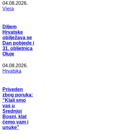
04.08.2026.
Vjera
Diljem
Hrvatske
obilježava se
Dan pobjede i
31. obljetnica
Oluje
04.08.2026.
Hrvatska
Priveden
zbog poruka:
“Klali smo
vas u
Srednjoj
Bosni, klat
ćemo vam i
unuke”