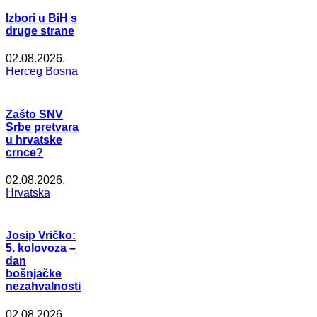
Izbori u BiH s
druge strane
02.08.2026.
Herceg Bosna
Zašto SNV
Srbe pretvara
u hrvatske
crnce?
02.08.2026.
Hrvatska
Josip Vričko:
5. kolovoza –
dan
bošnjačke
nezahvalnosti
02.08.2026.