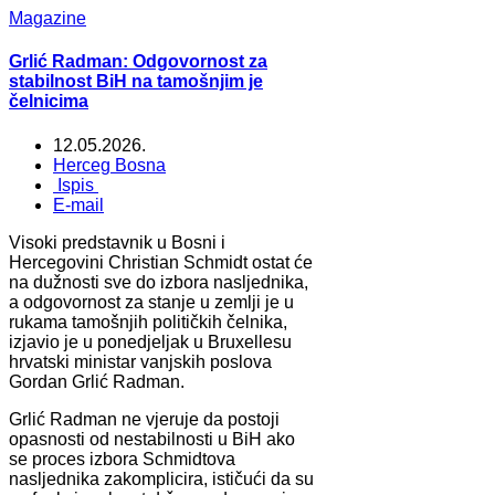
Magazine
Grlić Radman: Odgovornost za
stabilnost BiH na tamošnjim je
čelnicima
12.05.2026.
Herceg Bosna
Ispis
E-mail
Visoki predstavnik u Bosni i
Hercegovini Christian Schmidt ostat će
na dužnosti sve do izbora nasljednika,
a odgovornost za stanje u zemlji je u
rukama tamošnjih političkih čelnika,
izjavio je u ponedjeljak u Bruxellesu
hrvatski ministar vanjskih poslova
Gordan Grlić Radman.
Grlić Radman ne vjeruje da postoji
opasnosti od nestabilnosti u BiH ako
se proces izbora Schmidtova
nasljednika zakomplicira, ističući da su