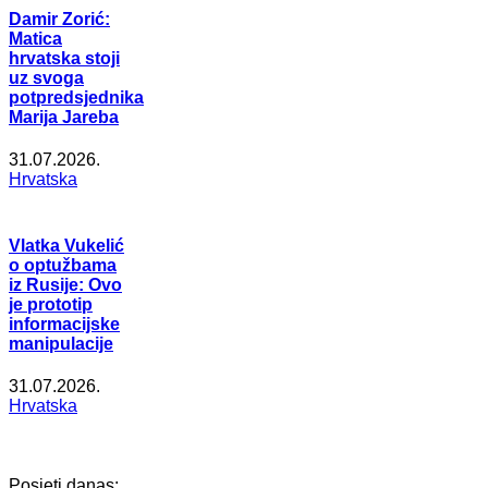
Damir Zorić:
Matica
hrvatska stoji
uz svoga
potpredsjednika
Marija Jareba
31.07.2026.
Hrvatska
Vlatka Vukelić
o optužbama
iz Rusije: Ovo
je prototip
informacijske
manipulacije
31.07.2026.
Hrvatska
Posjeti danas: