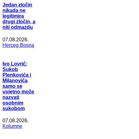
Jedan zločin
nikada ne
legitimira
drugi zločin, a
niti odmazdu
07.08.2026.
Herceg Bosna
Ivo Lovrić:
Sukob
Plenkovića i
Milanovića
samo se
uvjetno može
nazvati
osobnim
sukobom
07.08.2026.
Kolumne