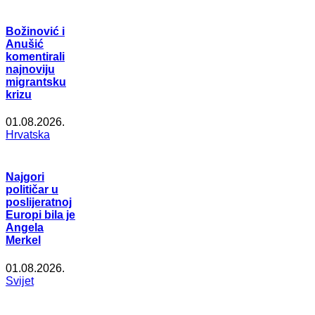
Božinović i
Anušić
komentirali
najnoviju
migrantsku
krizu
01.08.2026.
Hrvatska
Najgori
političar u
poslijeratnoj
Europi bila je
Angela
Merkel
01.08.2026.
Svijet