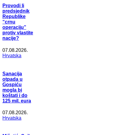
Provodi li
predsjednik
Republike
“crnu
operaciju”
protiv vlastite
nacije?
07.08.2026.
Hrvatska
Sanacija
otpada u
Gospiću
mogla bi
koštati i do
125 mil. eura
07.08.2026.
Hrvatska