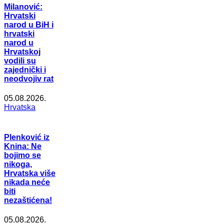
Milanović:
Hrvatski
narod u BiH i
hrvatski
narod u
Hrvatskoj
vodili su
zajednički i
neodvojiv rat
05.08.2026.
Hrvatska
Plenković iz
Knina: Ne
bojimo se
nikoga,
Hrvatska više
nikada neće
biti
nezaštićena!
05.08.2026.