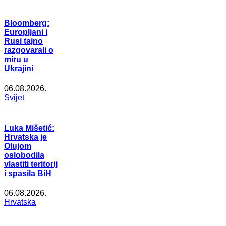
Bloomberg:
Europljani i
Rusi tajno
razgovarali o
miru u
Ukrajini
06.08.2026.
Svijet
Luka Mišetić:
Hrvatska je
Olujom
oslobodila
vlastiti teritorij
i spasila BiH
06.08.2026.
Hrvatska