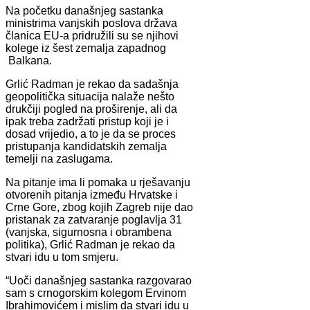
Na početku današnjeg sastanka
ministrima vanjskih poslova država
članica EU-a pridružili su se njihovi
kolege iz šest zemalja zapadnog
Balkana.
Grlić Radman je rekao da sadašnja
geopolitička situacija nalaže nešto
drukčiji pogled na proširenje, ali da
ipak treba zadržati pristup koji je i
dosad vrijedio, a to je da se proces
pristupanja kandidatskih zemalja
temelji na zaslugama.
Na pitanje ima li pomaka u rješavanju
otvorenih pitanja između Hrvatske i
Crne Gore, zbog kojih Zagreb nije dao
pristanak za zatvaranje poglavlja 31
(vanjska, sigurnosna i obrambena
politika), Grlić Radman je rekao da
stvari idu u tom smjeru.
“Uoči današnjeg sastanka razgovarao
sam s crnogorskim kolegom Ervinom
Ibrahimovićem i mislim da stvari idu u