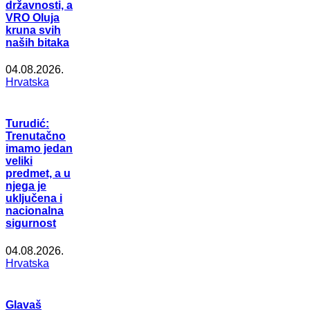
državnosti, a
VRO Oluja
kruna svih
naših bitaka
04.08.2026.
Hrvatska
Turudić:
Trenutačno
imamo jedan
veliki
predmet, a u
njega je
uključena i
nacionalna
sigurnost
04.08.2026.
Hrvatska
Glavaš