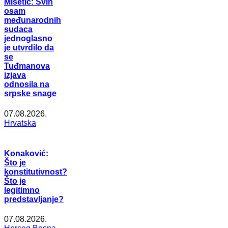
Mišetić: Svih
osam
međunarodnih
sudaca
jednoglasno
je utvrdilo da
se
Tuđmanova
izjava
odnosila na
srpske snage
07.08.2026.
Hrvatska
Konaković:
Što je
konstitutivnost?
Što je
legitimno
predstavljanje?
07.08.2026.