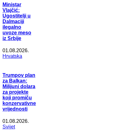
Ministar
Vlajčić:
Ugostitelji u
Dalmaciji
ilegalno
uvoze meso
iz Srbije
01.08.2026.
Hrvatska
Trumpov plan
za Balkan:
Milijuni dolara
za projekte
koji promiču
konzervativne
vrijednosti
01.08.2026.
Svijet