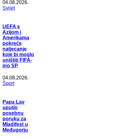
04.08.2026.
Svijet
UEFA s
Azijom i
Amerikama
pokreće
natjecanje
koje bi moglo
uništiti FIFA-
ino SP
04.08.2026.
Šport
Papa Lav
uputio
posebnu
poruku za
Mladifest u
Međugorju