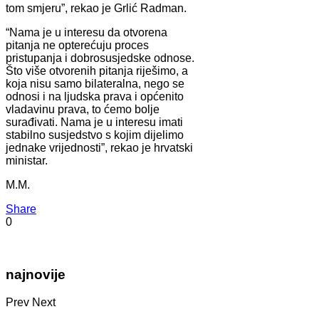
tom smjeru”, rekao je Grlić Radman.
“Nama je u interesu da otvorena
pitanja ne opterećuju proces
pristupanja i dobrosusjedske odnose.
Što više otvorenih pitanja riješimo, a
koja nisu samo bilateralna, nego se
odnosi i na ljudska prava i općenito
vladavinu prava, to ćemo bolje
surađivati. Nama je u interesu imati
stabilno susjedstvo s kojim dijelimo
jednake vrijednosti”, rekao je hrvatski
ministar.
M.M.
Share
0
najnovije
Prev
Next