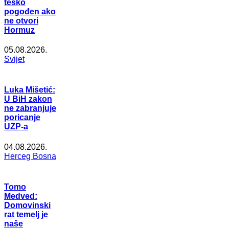
teško
pogođen ako
ne otvori
Hormuz
05.08.2026.
Svijet
Luka Mišetić:
U BiH zakon
ne zabranjuje
poricanje
UZP-a
04.08.2026.
Herceg Bosna
Tomo
Medved:
Domovinski
rat temelj je
naše