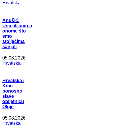
Hrvatska
Anušić:
Uspjeli smo u
onome što
smo
stoljećima
sanjali
05.08.2026.
Hrvatska
Hrvatska i
Knin
ponosno
slave
obljetnicu
Oluje
05.08.2026.
Hrvatska