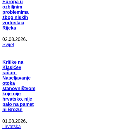
Europa u
ozbiljnim
problemima
zbog niskih
vodostaja
Rijeka
02.08.2026.
Svijet
Kritike na
Klasićev
račun:
Naseljavanje
otoka
stanovništvom
koje nije
hrvatsko, nije
palo na pamet
ni Brozu!
01.08.2026.
Hrvatska