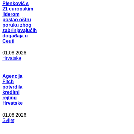
Plenković s
21 europskim
liderom
poslao oštru
poruku zbog
zabrinjavajućih
događaja u
Ceuti
01.08.2026.
Hrvatska
Agencija
Fitch
potvrdila
kreditni
rejting
Hrvatske
01.08.2026.
Svijet