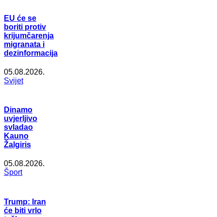
EU će se
boriti protiv
krijumčarenja
migranata i
dezinformacija
05.08.2026.
Svijet
Dinamo
uvjerljivo
svladao
Kauno
Žalgiris
05.08.2026.
Šport
Trump: Iran
će biti vrlo