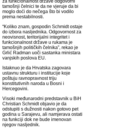
za funkcionalnost države odgovorni
tamošnji čelnici te da ne vjeruje da bi
moglo doći do nečega što bi vodilo
prema nestabilnosti.
“Koliko znam, gospodin Schmidt ostaje
do izbora nasljednika. Odgovornost za
neovisnost, teritorijalni integritet i
funkcionalnost države u rukama je
tamošnjih političkih čelnika”, rekao je
Grlić Radman uoči sastanka ministara
vanjskih poslova EU.
Istaknuo je da Hrvatska zagovara
ustavnu strukturu i institucije koje
poštuju ravnopravnost triju
konstitutivnih naroda u Bosni i
Hercegovini.
Visoki međunarodni predstavnik u BiH
Christian Schmidt objavio je da
odstupiti s dužnosti nakon gotovo pet
godina u Sarajevu, ali namjerava ostati
na funkciji dok ne bude imenovan
njegov nasljednik.