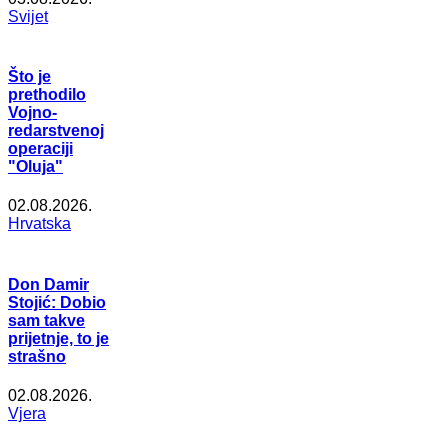
Svijet
Što je
prethodilo
Vojno-
redarstvenoj
operaciji
"Oluja"
02.08.2026.
Hrvatska
Don Damir
Stojić: Dobio
sam takve
prijetnje, to je
strašno
02.08.2026.
Vjera