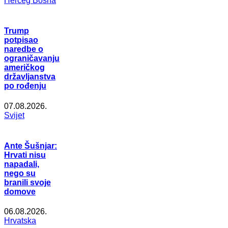
Herceg Bosna
Trump
potpisao
naredbe o
ograničavanju
američkog
državljanstva
po rođenju
07.08.2026.
Svijet
Ante Šušnjar:
Hrvati nisu
napadali,
nego su
branili svoje
domove
06.08.2026.
Hrvatska