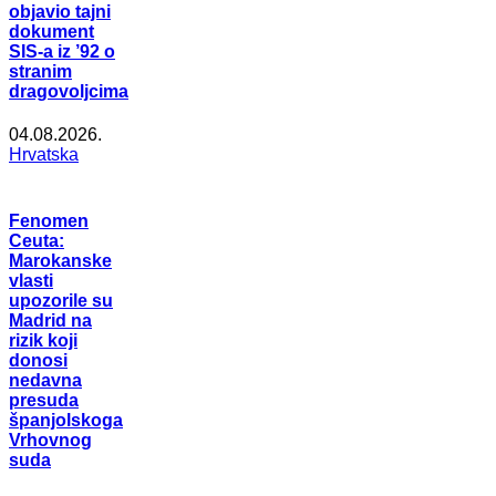
objavio tajni
dokument
SIS-a iz ’92 o
stranim
dragovoljcima
04.08.2026.
Hrvatska
Fenomen
Ceuta:
Marokanske
vlasti
upozorile su
Madrid na
rizik koji
donosi
nedavna
presuda
španjolskoga
Vrhovnog
suda