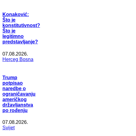
Konaković:
Što je
konstitutivnost?
Što je
legitimno
predstavljanje?
07.08.2026.
Herceg Bosna
Trump
potpisao
naredbe o
ograničavanju
američkog
državljanstva
po rođenju
07.08.2026.
Svijet