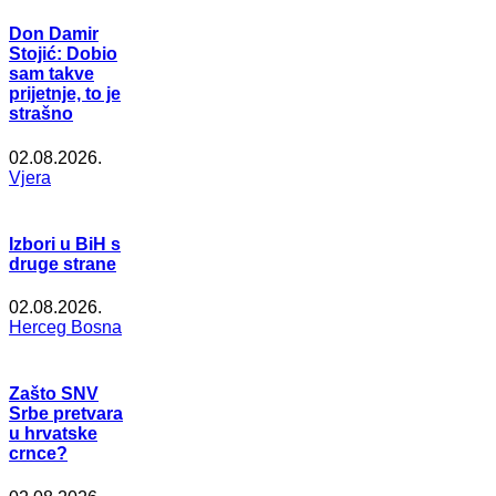
Don Damir
Stojić: Dobio
sam takve
prijetnje, to je
strašno
02.08.2026.
Vjera
Izbori u BiH s
druge strane
02.08.2026.
Herceg Bosna
Zašto SNV
Srbe pretvara
u hrvatske
crnce?