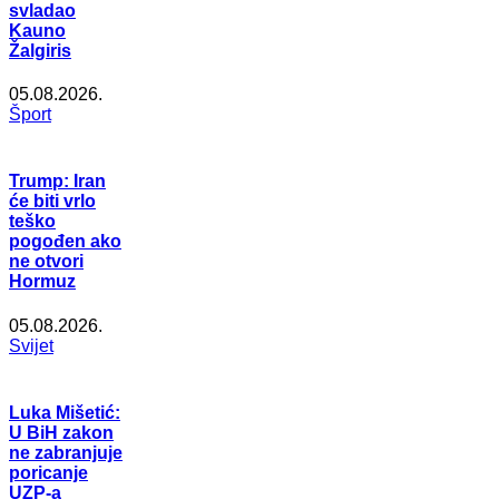
svladao
Kauno
Žalgiris
05.08.2026.
Šport
Trump: Iran
će biti vrlo
teško
pogođen ako
ne otvori
Hormuz
05.08.2026.
Svijet
Luka Mišetić:
U BiH zakon
ne zabranjuje
poricanje
UZP-a