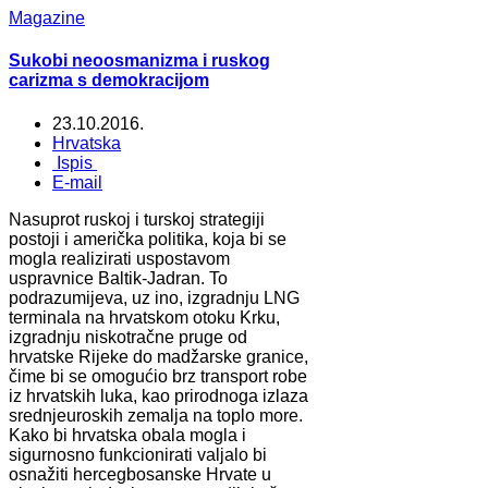
Magazine
Sukobi neoosmanizma i ruskog
carizma s demokracijom
23.10.2016.
Hrvatska
Ispis
E-mail
Nasuprot ruskoj i turskoj strategiji
postoji i američka politika, koja bi se
mogla realizirati uspostavom
uspravnice Baltik-Jadran. To
podrazumijeva, uz ino, izgradnju LNG
terminala na hrvatskom otoku Krku,
izgradnju niskotračne pruge od
hrvatske Rijeke do madžarske granice,
čime bi se omogućio brz transport robe
iz hrvatskih luka, kao prirodnoga izlaza
srednjeuroskih zemalja na toplo more.
Kako bi hrvatska obala mogla i
sigurnosno funkcionirati valjalo bi
osnažiti hercegbosanske Hrvate u