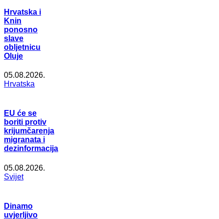
Hrvatska i
Knin
ponosno
slave
obljetnicu
Oluje
05.08.2026.
Hrvatska
EU će se
boriti protiv
krijumčarenja
migranata i
dezinformacija
05.08.2026.
Svijet
Dinamo
uvjerljivo