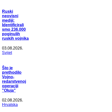
Ruski
neovisni
mediji:
Identificirali
smo 236.000
poginulih
ruskih vojnika
03.08.2026.
Svijet
Što je
prethodilo
Vojno-
redarstvenoj
operaciji
"Oluja"
02.08.2026.
Hrvatska