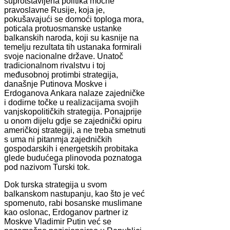
suprotstavljena politika moćne
pravoslavne Rusije, koja je,
pokušavajući se domoći toploga mora,
poticala protuosmanske ustanke
balkanskih naroda, koji su kasnije na
temelju rezultata tih ustanaka formirali
svoje nacionalne države. Unatoč
tradicionalnom rivalstvu i toj
međusobnoj protimbi strategija,
današnje Putinova Moskve i
Erdoganova Ankara nalaze zajedničke
i dodirne točke u realizacijama svojih
vanjskopolitičkih strategija. Ponajprije
u onom dijelu gdje se zajednički opiru
američkoj strategiji, a ne treba smetnuti
s uma ni pitanmja zajedničkih
gospodarskih i energetskih probitaka
glede budućega plinovoda poznatoga
pod nazivom Turski tok.
Dok turska strategija u svom
balkanskom nastupanju, kao što je već
spomenuto, rabi bosanske muslimane
kao oslonac, Erdoganov partner iz
Moskve Vladimir Putin već se