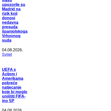
vlasti
upozorile su
Madrid na
rizik koji
donosi
nedavna
presuda
španjolskoga
Vrhovnog
suda
04.08.2026.
Svijet
UEFA s
Azijom i
Amerikama
pokreće
natjecanje
koje bi moglo
uništiti FIFA-
ino SP
04.08.2026.