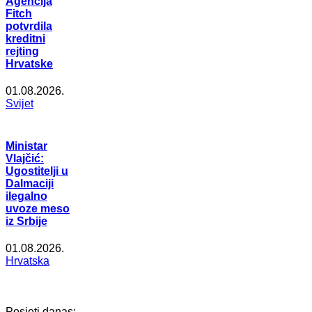
Agencija
Fitch
potvrdila
kreditni
rejting
Hrvatske
01.08.2026.
Svijet
Ministar
Vlajčić:
Ugostitelji u
Dalmaciji
ilegalno
uvoze meso
iz Srbije
01.08.2026.
Hrvatska
Posjeti danas: