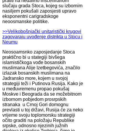
pratiti na nedavno insceniranom
slučaju grada Stoca, kojeg su izbornim
nasiljem pokušali zaposjesti upravo
eksponentni carigradskoge
neoosmanske politike.
>>Velikobošnjački unitaristički krugovi
zagovaraju uvođenje distrikta u Stocu i
Neumu
Neosoamsnko zaposjedanje Stoca
praktično bi u stategiji bivšega
islamističkoga vođe bosanskih
muslimana Alije Izetbegovića, značilo
izlazak bosanskih muslimana na
Jadransko more, kojem u svojoj
strategiji teži i Putinova Rusija. Kako je
u međuvremenu propao pokušaj
Moskve i Beograda da se možebitnom
izbornom pobjedom prosrpskih
stranaka u Crnoj Gori domognu
prevlasti u toj državi, Rusija će za neko
vrijeme svoju toplomorsku strategiji
očito graditi na položaju Republike
srpske, odnosno njezinih južnih
dijelova iz okolice Trebinja, čime je