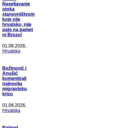
Naseljavanje
otoka
stanovništvom
koje nije
hrvatsko, nije
palo na pamet
ni Brozu!
01.08.2026.
Hrvatska
Božinović i
Anušić
komentirali
najnoviju
migrantsku
krizu
01.08.2026.
Hrvatska
Najgori