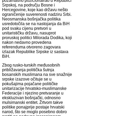
pozamašno pozicionairao u Republici
Srpskoj, na području Bosne i
Hercegovine, koje kao državu nešto
ograničenije suverenosti nadziru Srbi.
Neosmanska bošnjačka politika
usredotočila se na nastojanja da BiH
pod svaku cijenu pretvori u
unitarističku državu, nasuprot
proruskoj politici Milorada Dodika, koji
nakon nedavno provedena
referenduma otvoreno zagovara
izlazak Republike Srpske iz sastava
BiH.
Zbog rusko-turskih međusobnih
približavanja politička šutnja
bosanskih muslimana na sve snažnije
srpske izazove očituje se u
pokušajima pojačane političke
unitarizacije hrvatsko-muslimanske
Federacije i njezino pretvaranje u
ekskluzivan bošnjački, odnosno
mulsimanski entitet. Žrtvom takve
politike ponajprije postaje hrvatski
narod, što se moglo posebno dobro