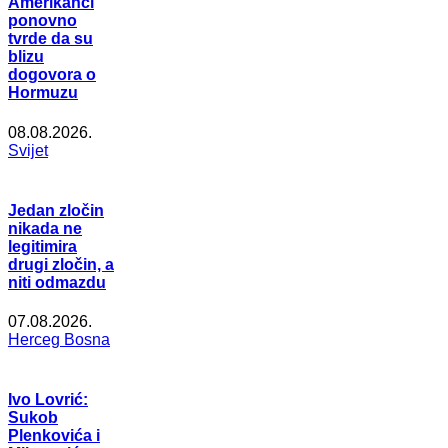
Amerikanci
ponovno
tvrde da su
blizu
dogovora o
Hormuzu
08.08.2026.
Svijet
Jedan zločin
nikada ne
legitimira
drugi zločin, a
niti odmazdu
07.08.2026.
Herceg Bosna
Ivo Lovrić:
Sukob
Plenkovića i