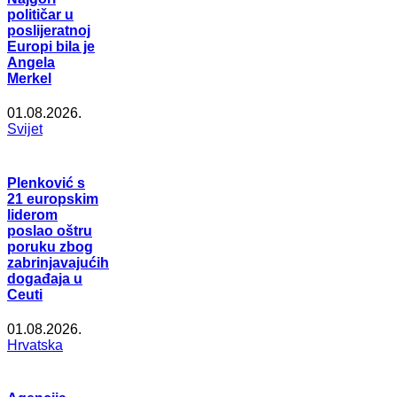
političar u
poslijeratnoj
Europi bila je
Angela
Merkel
01.08.2026.
Svijet
Plenković s
21 europskim
liderom
poslao oštru
poruku zbog
zabrinjavajućih
događaja u
Ceuti
01.08.2026.
Hrvatska