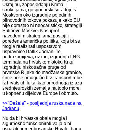
Ukrajinu, zaposjedanju Krima i
sankcijama, gospodarski surađuju s
Moskvom oko izgradnje pojedinih
plinovodnih tokova pokazuje kako EU
nije dorastao ni neocarističkoj strategiji
Putinove Moskve. Nasuprot
navedenim strategijama postoji i
određena američka politika, koja bi se
mogla realizirati uspostavom
uspravnice Baltik-Jadran. To
podrazumijeva, uz ino, izgradnju LNG
terminala na hrvatskom otoku Krku,
izgradnju niskotračne pruge od
hrvatske Rijeke do madžarske granice,
čime bi se omogućio brz transport robe
iz hrvatskih luka, kao prirodnoga izlaza
srednjeuroskih zemalja na toplo more,
u kopnenu dijelove Europe i obrnuto.
>>"Dežela" - posljednja ruska nada na
Jadranu
Nu da bi hrvatska obala mogla i
sigurnosno funkcionirati valjalo bi
osnažiti hercegbosanske Hrvate, bar u