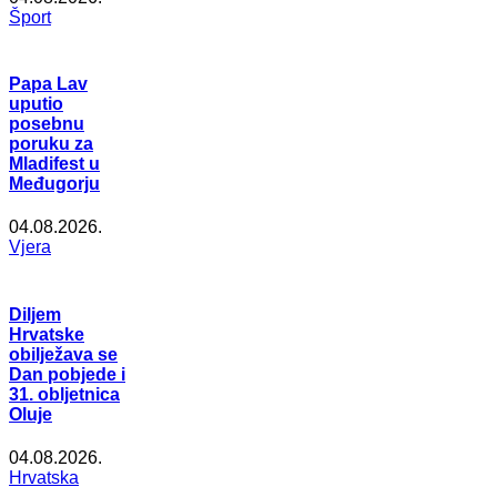
Šport
Papa Lav
uputio
posebnu
poruku za
Mladifest u
Međugorju
04.08.2026.
Vjera
Diljem
Hrvatske
obilježava se
Dan pobjede i
31. obljetnica
Oluje
04.08.2026.
Hrvatska