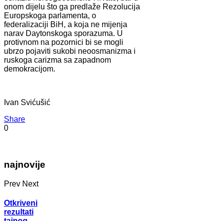
onom dijelu što ga predlaže Rezolucija
Europskoga parlamenta, o
federalizaciji BiH, a koja ne mijenja
narav Daytonskoga sporazuma. U
protivnom na pozornici bi se mogli
ubrzo pojaviti sukobi neoosmanizma i
ruskoga carizma sa zapadnom
demokracijom.
Ivan Svićušić
Share
0
najnovije
Prev
Next
Otkriveni
rezultati
tajnog