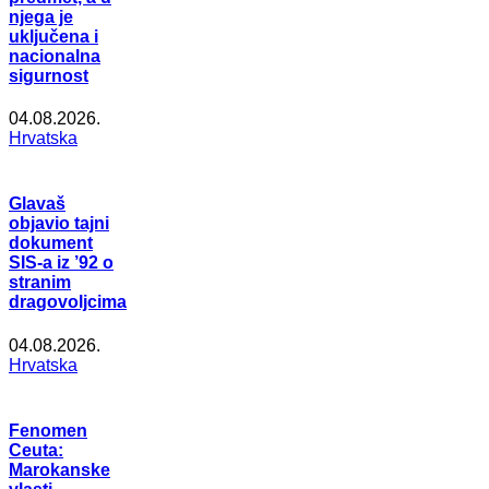
njega je
uključena i
nacionalna
sigurnost
04.08.2026.
Hrvatska
Glavaš
objavio tajni
dokument
SIS-a iz ’92 o
stranim
dragovoljcima
04.08.2026.
Hrvatska
Fenomen
Ceuta:
Marokanske