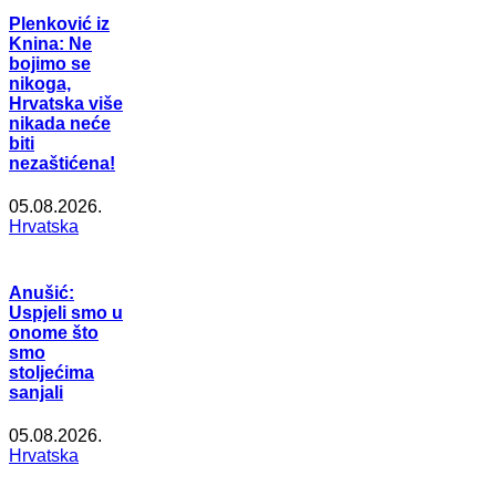
Plenković iz
Knina: Ne
bojimo se
nikoga,
Hrvatska više
nikada neće
biti
nezaštićena!
05.08.2026.
Hrvatska
Anušić:
Uspjeli smo u
onome što
smo
stoljećima
sanjali
05.08.2026.
Hrvatska