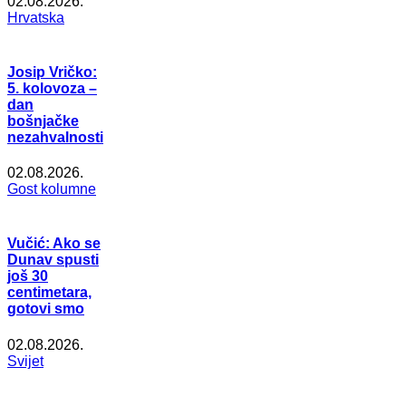
02.08.2026.
Hrvatska
Josip Vričko:
5. kolovoza –
dan
bošnjačke
nezahvalnosti
02.08.2026.
Gost kolumne
Vučić: Ako se
Dunav spusti
još 30
centimetara,
gotovi smo
02.08.2026.
Svijet