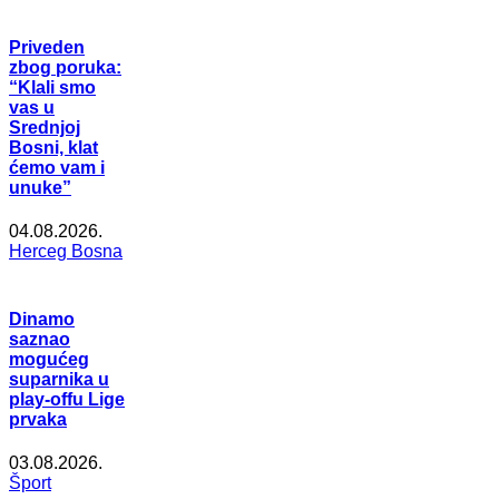
Priveden
zbog poruka:
“Klali smo
vas u
Srednjoj
Bosni, klat
ćemo vam i
unuke”
04.08.2026.
Herceg Bosna
Dinamo
saznao
mogućeg
suparnika u
play-offu Lige
prvaka
03.08.2026.
Šport