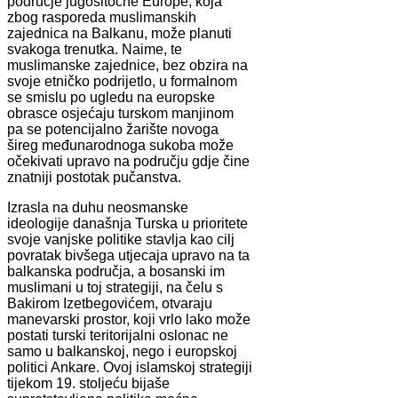
područje jugositočne Europe, koja
zbog rasporeda muslimanskih
zajednica na Balkanu, može planuti
svakoga trenutka. Naime, te
muslimanske zajednice, bez obzira na
svoje etničko podrijetlo, u formalnom
se smislu po ugledu na europske
obrasce osjećaju turskom manjinom
pa se potencijalno žarište novoga
šireg međunarodnoga sukoba može
očekivati upravo na području gdje čine
znatniji postotak pučanstva.
Izrasla na duhu neosmanske
ideologije današnja Turska u prioritete
svoje vanjske politike stavlja kao cilj
povratak bivšega utjecaja upravo na ta
balkanska područja, a bosanski im
muslimani u toj strategiji, na čelu s
Bakirom Izetbegovićem, otvaraju
manevarski prostor, koji vrlo lako može
postati turski teritorijalni oslonac ne
samo u balkanskoj, nego i europskoj
politici Ankare. Ovoj islamskoj strategiji
tijekom 19. stoljeću bijaše