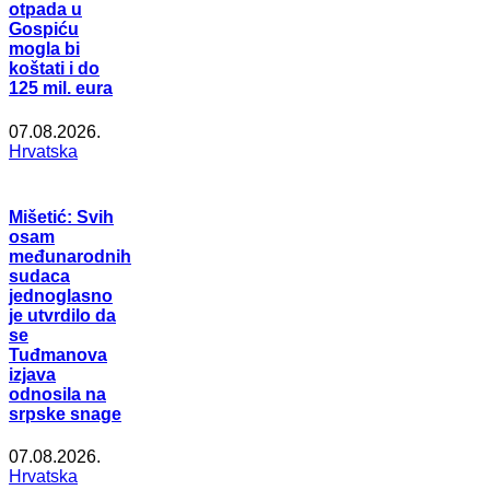
otpada u
Gospiću
mogla bi
koštati i do
125 mil. eura
07.08.2026.
Hrvatska
Mišetić: Svih
osam
međunarodnih
sudaca
jednoglasno
je utvrdilo da
se
Tuđmanova
izjava
odnosila na
srpske snage
07.08.2026.
Hrvatska