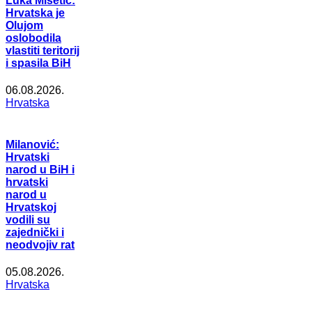
Luka Mišetić:
Hrvatska je
Olujom
oslobodila
vlastiti teritorij
i spasila BiH
06.08.2026.
Hrvatska
Milanović:
Hrvatski
narod u BiH i
hrvatski
narod u
Hrvatskoj
vodili su
zajednički i
neodvojiv rat
05.08.2026.
Hrvatska