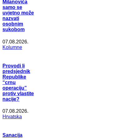
Milanovića
samo se
uvjetno može
nazvati
osobnim
sukobom
07.08.2026.
Kolumne
Provodi li
predsjednik
Republike
“crnu
operaciju”
protiv vlastite
nacije?
07.08.2026.
Hrvatska
Sanacija