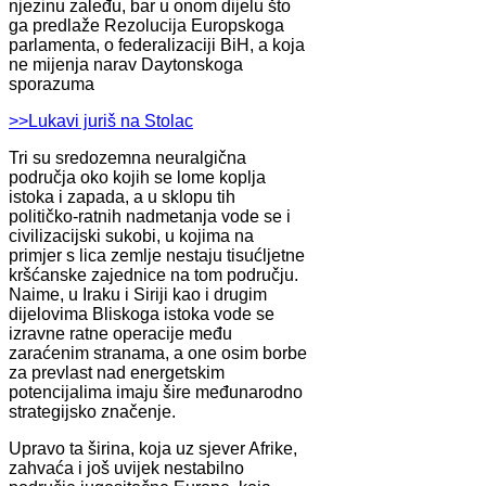
njezinu zaleđu, bar u onom dijelu što
ga predlaže Rezolucija Europskoga
parlamenta, o federalizaciji BiH, a koja
ne mijenja narav Daytonskoga
sporazuma
>>Lukavi juriš na Stolac
Tri su sredozemna neuralgična
područja oko kojih se lome koplja
istoka i zapada, a u sklopu tih
političko-ratnih nadmetanja vode se i
civilizacijski sukobi, u kojima na
primjer s lica zemlje nestaju tisućljetne
kršćanske zajednice na tom području.
Naime, u Iraku i Siriji kao i drugim
dijelovima Bliskoga istoka vode se
izravne ratne operacije među
zaraćenim stranama, a one osim borbe
za prevlast nad energetskim
potencijalima imaju šire međunarodno
strategijsko značenje.
Upravo ta širina, koja uz sjever Afrike,
zahvaća i još uvijek nestabilno