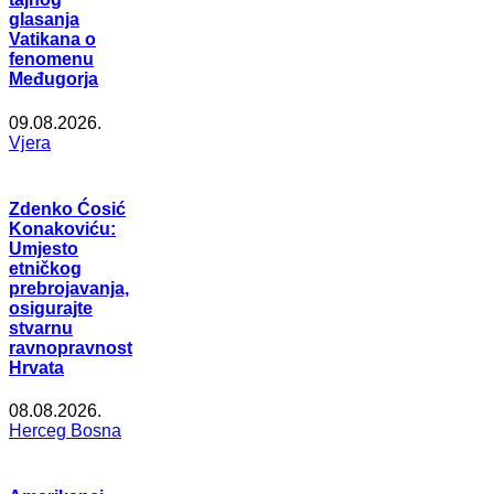
glasanja
Vatikana o
fenomenu
Međugorja
09.08.2026.
Vjera
Zdenko Ćosić
Konakoviću:
Umjesto
etničkog
prebrojavanja,
osigurajte
stvarnu
ravnopravnost
Hrvata
08.08.2026.
Herceg Bosna