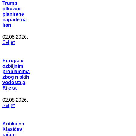
Trump
otkazao
planirane
napade na
Iran
02.08.2026.
Svijet
Europa u
ozbiljnim
problemima
zbog niskih
vodostaja
Rijeka
02.08.2026.
Svijet
Kritike na
Klasićev
račun: