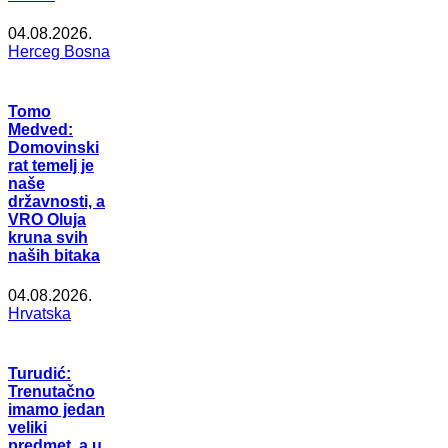
04.08.2026.
Herceg Bosna
Tomo
Medved:
Domovinski
rat temelj je
naše
državnosti, a
VRO Oluja
kruna svih
naših bitaka
04.08.2026.
Hrvatska
Turudić:
Trenutačno
imamo jedan
veliki
predmet, a u