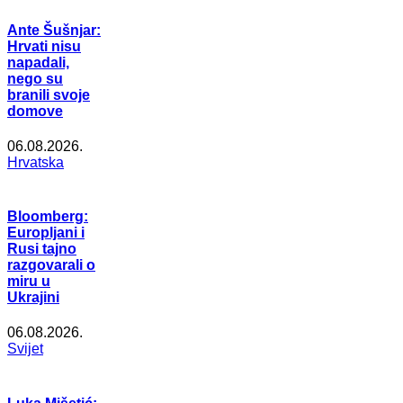
Ante Šušnjar:
Hrvati nisu
napadali,
nego su
branili svoje
domove
06.08.2026.
Hrvatska
Bloomberg:
Europljani i
Rusi tajno
razgovarali o
miru u
Ukrajini
06.08.2026.
Svijet