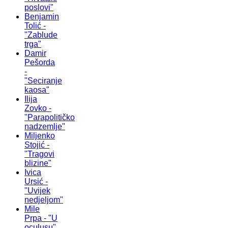
poslovi"
Benjamin
Tolić -
"Zablude
trga"
Damir
Pešorda
-
"Seciranje
kaosa"
Ilija
Zovko -
"Parapolitičko
nadzemlje"
Miljenko
Stojić -
"Tragovi
blizine"
Ivica
Ursić -
"Uvijek
nedjeljom"
Mile
Prpa - "U
oculusu"