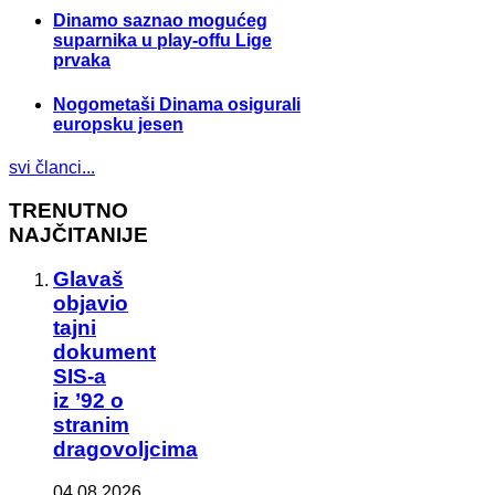
Dinamo saznao mogućeg
suparnika u play-offu Lige
prvaka
Nogometaši Dinama osigurali
europsku jesen
svi članci...
TRENUTNO
NAJČITANIJE
Glavaš
objavio
tajni
dokument
SIS-a
iz ’92 o
stranim
dragovoljcima
04.08.2026.