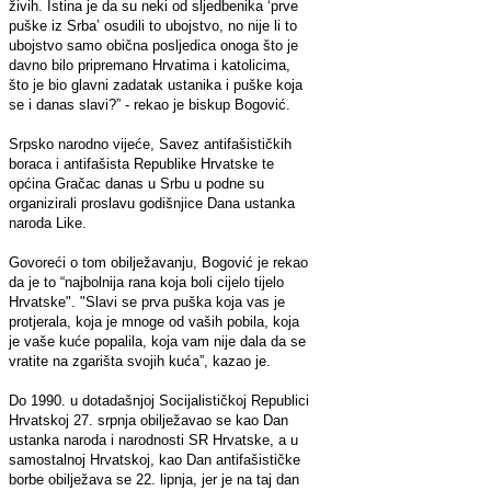
živih. Istina je da su neki od sljedbenika ‘prve
puške iz Srba’ osudili to ubojstvo, no nije li to
ubojstvo samo obična posljedica onoga što je
davno bilo pripremano Hrvatima i katolicima,
što je bio glavni zadatak ustanika i puške koja
se i danas slavi?” - rekao je biskup Bogović.
Srpsko narodno vijeće, Savez antifašističkih
boraca i antifašista Republike Hrvatske te
općina Gračac danas u Srbu u podne su
organizirali proslavu godišnjice Dana ustanka
naroda Like.
Govoreći o tom obilježavanju, Bogović je rekao
da je to “najbolnija rana koja boli cijelo tijelo
Hrvatske". "Slavi se prva puška koja vas je
protjerala, koja je mnoge od vaših pobila, koja
je vaše kuće popalila, koja vam nije dala da se
vratite na zgarišta svojih kuća”, kazao je.
Do 1990. u dotadašnjoj Socijalističkoj Republici
Hrvatskoj 27. srpnja obilježavao se kao Dan
ustanka naroda i narodnosti SR Hrvatske, a u
samostalnoj Hrvatskoj, kao Dan antifašističke
borbe obilježava se 22. lipnja, jer je na taj dan