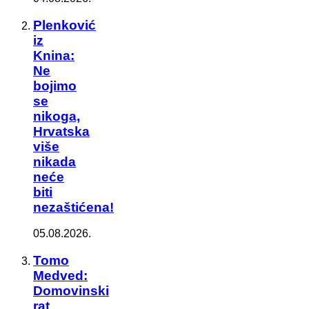
Plenković
iz
Knina:
Ne
bojimo
se
nikoga,
Hrvatska
više
nikada
neće
biti
nezaštićena!
05.08.2026.
Tomo
Medved:
Domovinski
rat