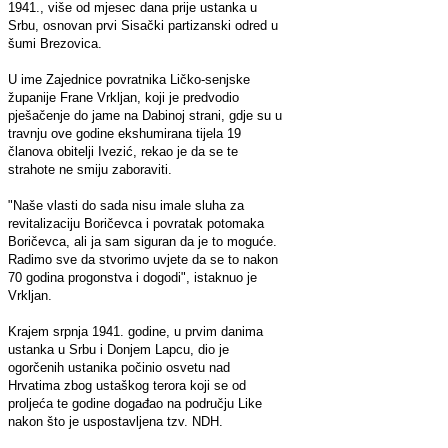
1941., više od mjesec dana prije ustanka u
Srbu, osnovan prvi Sisački partizanski odred u
šumi Brezovica.
U ime Zajednice povratnika Ličko-senjske
županije Frane Vrkljan, koji je predvodio
pješačenje do jame na Dabinoj strani, gdje su u
travnju ove godine ekshumirana tijela 19
članova obitelji Ivezić, rekao je da se te
strahote ne smiju zaboraviti.
"Naše vlasti do sada nisu imale sluha za
revitalizaciju Boričevca i povratak potomaka
Boričevca, ali ja sam siguran da je to moguće.
Radimo sve da stvorimo uvjete da se to nakon
70 godina progonstva i dogodi", istaknuo je
Vrkljan.
Krajem srpnja 1941. godine, u prvim danima
ustanka u Srbu i Donjem Lapcu, dio je
ogorčenih ustanika počinio osvetu nad
Hrvatima zbog ustaškog terora koji se od
proljeća te godine događao na području Like
nakon što je uspostavljena tzv. NDH.