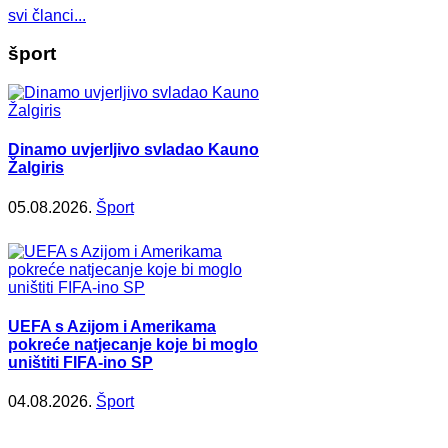
svi članci...
šport
Dinamo uvjerljivo svladao Kauno
Žalgiris
05.08.2026.
Šport
UEFA s Azijom i Amerikama
pokreće natjecanje koje bi moglo
uništiti FIFA-ino SP
04.08.2026.
Šport