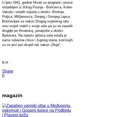
U ljetu 1941. godine Hrvati su prognani i posve
istrijebljeni iz ličkog Pounja - Boričevca, Kulen
Vakufa i ostalih mjesta u okolici: Brotinja,
Poljica, Mišljenovca, Donjeg i Gornjeg Lapca.
Boričevljani se nakon Drugog svjetskog rata
nisu smjeli vratiti u svoje selo pa su se naselili
drugdje po Hrvatskoj, ponajviše u okolici
Bjelovara. Na mjestu njihova sela ostala je
samo ruševina crkve i župnog stana, kod kojih
su se prvi put okupili tek nakon „Oluje“.
R.H.
Share
0
magazin