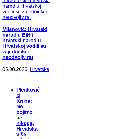
Milanović: Hrvatski
narod u BiH i
hrvatski narod u
Hrvatskoj vodili su
zajednički i
neodvojiv rat
05.08.2026.
Hrvatska
Plenković
iz
Knina:
Ne
bojimo
se
nikoga,
Hrvatska
više