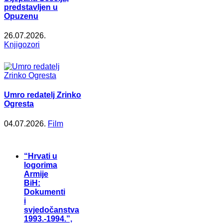
predstavljen u
Opuzenu
26.07.2026.
Knjigozori
Umro redatelj Zrinko
Ogresta
04.07.2026.
Film
“Hrvati u
logorima
Armije
BiH:
Dokumenti
i
svjedočanstva
1993.-1994.”,