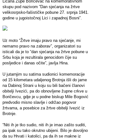
Ličana Župe Boričevac na komemorativnom
skupu pod nazivom “Dan sjećanja na žrtve
velikosrpsko-fašističke pobune 27. srpnja 1941.
godine u jugoistočnoj Lici i zapadnoj Bosni”.
Uz moto “Žrtve imaju pravo na sjećanje, mi
nemamo pravo na zaborav”, organizatori su
isticali da je to “dan sjećanja na žrtve pobune u
Srbu koja je rezultirala genocidom čije su
posljedice i danas očite”, javlja Hina.
U jutarnjim su satima sudionici komemoracije
od 15 kilometara udaljenog Brotnja išli do jame
na Dabinoj Strani u koju su bili bačeni članovi
obitelji Ivezići, pa do obnovljene župne crkve u
Boričevcu, gdje je u podne biskup Mile Bogović
predvodio misno slavlje i održao pogovor
žrtvama, a posebice za žrtve obitelji Ivezić iz
Brotnje.
“Niti ih je tko sudio, niti ih je imao zašto suditi,
pa ipak su tako okrutno ubijeni. Bilo je dovoljno
da su Hrvati i katolici, pa da ih se makne iz