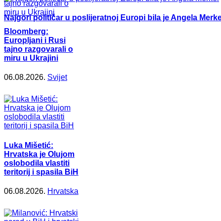
Najgori političar u poslijeratnoj Europi bila je Angela Merke
Bloomberg:
Europljani i Rusi
tajno razgovarali o
miru u Ukrajini
06.08.2026.
Svijet
Luka Mišetić:
Hrvatska je Olujom
oslobodila vlastiti
teritorij i spasila BiH
06.08.2026.
Hrvatska