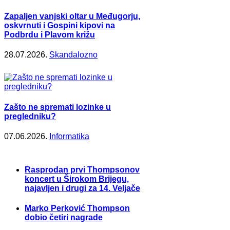
Zapaljen vanjski oltar u Međugorju,
oskvrnuti i Gospini kipovi na
Podbrdu i Plavom križu
28.07.2026.
Skandalozno
Zašto ne spremati lozinke u
pregledniku?
07.06.2026.
Informatika
Rasprodan prvi Thompsonov
koncert u Širokom Brijegu,
najavljen i drugi za 14. Veljače
Marko Perković Thompson
dobio četiri nagrade