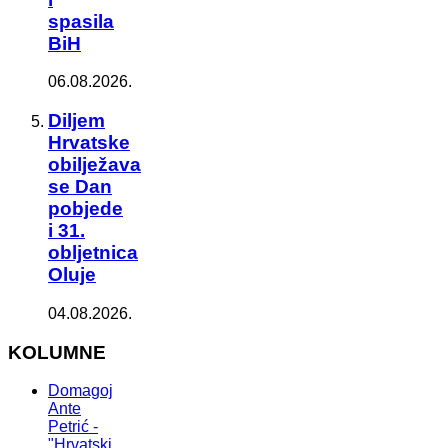
spasila
BiH
06.08.2026.
Diljem
Hrvatske
obilježava
se Dan
pobjede
i 31.
obljetnica
Oluje
04.08.2026.
KOLUMNE
Domagoj
Ante
Petrić -
"Hrvatski