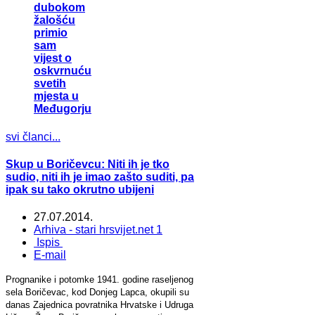
dubokom
žalošću
primio
sam
vijest o
oskvrnuću
svetih
mjesta u
Međugorju
svi članci...
Skup u Boričevcu: Niti ih je tko
sudio, niti ih je imao zašto suditi, pa
ipak su tako okrutno ubijeni
27.07.2014.
Arhiva - stari hrsvijet.net 1
Ispis
E-mail
Prognanike i potomke 1941. godine raseljenog
sela Boričevac, kod Donjeg Lapca, okupili su
danas Zajednica povratnika Hrvatske i Udruga