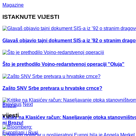
Magazine
ISTAKNUTE VIJESTI
Glavaš objavio tajni dokument SIS-a iz ’92 o stranim drag
Što je prethodilo Vojno-redarstvenoj operaciji "Oluja"
Zašto SNV Srbe pretvara u hrvatske crnce?
Previous
Next
vijesti
Kritike na Klasićev račun: Naseljavanje otoka stanovništvo
ni Brozu!