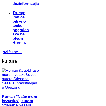
dezinformacija
Trump:
Iran će
biti vrlo
teško
pogođen
ako ne
otvori
Hormuz
svi članci...
kultura
Roman "Naše more
hrvatsko", autora
Stjepana Šešelja,