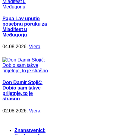
Papa Lav uputio
posebnu poruku za
Mladifest u
Međugorju
04.08.2026.
Vjera
Don Damir Stojić:
Dobio sam takve
prijetnje, to je
strašno
02.08.2026.
Vjera
Znanstvenici: