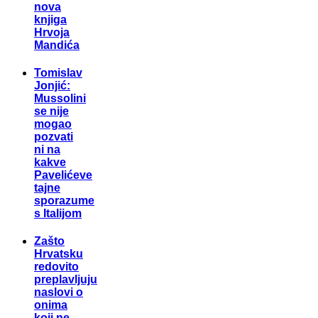
nova
knjiga
Hrvoja
Mandića
Tomislav
Jonjić:
Mussolini
se nije
mogao
pozvati
ni na
kakve
Pavelićeve
tajne
sporazume
s Italijom
Zašto
Hrvatsku
redovito
preplavljuju
naslovi o
onima
koji ne