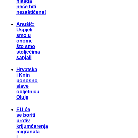
nikada
neće biti
nezaštićena!
Anušić:
Uspjeli
smo u
onome
što smo
stoljećima
sanjali
Hrvatska
i Knin
ponosno
slave
obljetnicu
Oluje
EU će
se boriti
protiv
krijumčarenja
migranata
i